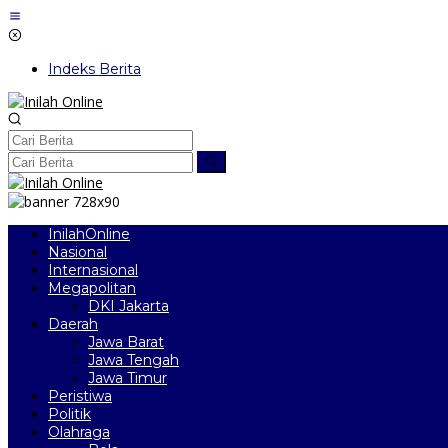
Lewati
ke
konten
Indeks Berita
InilahOnline
Nasional
Internasional
Megapolitan
DKI Jakarta
Daerah
Jawa Barat
Jawa Tengah
Jawa Timur
Peristiwa
Politik
Olahraga