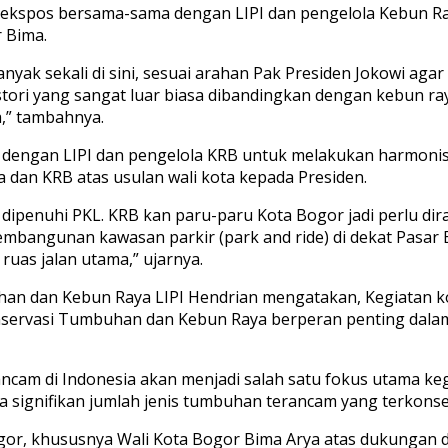
a ekspos bersama-sama dengan LIPI dan pengelola Kebun Ra
r Bima.
anyak sekali di sini, sesuai arahan Pak Presiden Jokowi agar
ori yang sangat luar biasa dibandingkan dengan kebun raya la
a,” tambahnya.
i dengan LIPI dan pengelola KRB untuk melakukan harmonis
 dan KRB atas usulan wali kota kepada Presiden.
 dipenuhi PKL. KRB kan paru-paru Kota Bogor jadi perlu di
pembangunan kawasan parkir (park and ride) di dekat Pasar
uas jalan utama,” ujarnya.
uhan dan Kebun Raya LIPI Hendrian mengatakan, Kegiatan k
 Konservasi Tumbuhan dan Kebun Raya berperan penting d
ncam di Indonesia akan menjadi salah satu fokus utama kegi
 signifikan jumlah jenis tumbuhan terancam yang terkonser
r, khususnya Wali Kota Bogor Bima Arya atas dukungan da