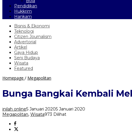
Bola
Pendidikan
Hukkrim
Hankam
Bisnis & Ekonomi
Teknologi
Citizen Journalism
Advertorial
Artikel
Gaya Hidup
Seni Budaya
Wisata
Featured
Bunga
Homepage
/
Megapolitan
Bangkai
Kembali
Bunga Bangkai Kembali Meka
Mekar
di
KRB,
inilah online
5 Januari 2020
5 Januari 2020
Bima
Megapolitan
,
Wisata
973 Dilihat
Arya
:
Banyak