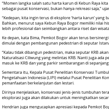
“Momen langka salah satu harta karun di Kebun Raya kit
sebagai pusat konservasi, bukan hanya rekreasi saja,” uja
“Kedepan, kita ingin terus di eksplore ‘harta karun’ yang b
Bahkan, menurut saya Kebun Raya Bogor memiliki nilai hist
lebih profesional dan seimbangkan antara riset dan wisat
Ke depan, kata Bima, Pemkot Bogor akan terus bersinerg
dimulai dengan pembangunan pedestrian di seputar Istana
“Kalau tidak dibangun pedestrian, maka seputar KRB akan
Naturalisasi Ciliwung yang melintas KRB. Nanti juga ada 
masuk ke KRB dan yang parkir sembarangan di sepanjang r
Sementara itu, Kepala Pusat Penelitian Konservasi Tumb
Pengetahuan Indonesia (LIPI) melalui Pusat Penelitian
pemanfaatan berkelanjutan dan lestari.
Dirinya menjelaskan, konservasi jenis-jenis tumbuhan tera
eksplorasi juga akan dilakukan untuk meningkatkan secara
Hendrian juga mengucapkan apresiasi kepada Pemkot Bogo