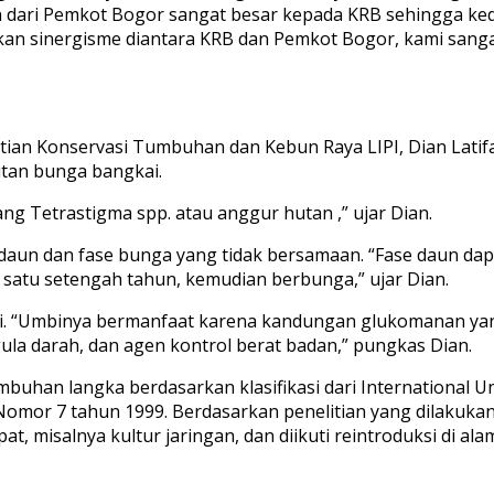
 dari Pemkot Bogor sangat besar kepada KRB sehingga kede
skan sinergisme diantara KRB dan Pemkot Bogor, kami sang
litian Konservasi Tumbuhan dan Kebun Raya LIPI, Dian Lat
utan bunga bangkai.
g Tetrastigma spp. atau anggur hutan ,” ujar Dian.
daun dan fase bunga yang tidak bersamaan. “Fase daun dap
 satu setengah tahun, kemudian berbunga,” ujar Dian.
ai. “Umbinya bermanfaat karena kandungan glukomanan yang
 gula darah, dan agen kontrol berat badan,” pungkas Dian.
buhan langka berdasarkan klasifikasi dari International U
omor 7 tahun 1999. Berdasarkan penelitian yang dilakuka
 misalnya kultur jaringan, dan diikuti reintroduksi di ala