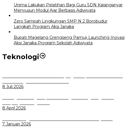
Unima Lakukan Pelatihan Bagi Guru SDN Karanganyar
Menyusun Modul Ajar Berbasis Adiwiyata
Zero Sampah Lingkungan SMP N 2 Borobudur
Langkah Program Aksi Janaka
Bupati Magelang Grengseng Pamuji Launching Inovasi
Aksi Janaka Program Sekolah Adiwiyata
Teknologi
Perkuat Tata Kelola Aset Daerah yang Transparan dan Akuntabel
Pemkot Bogor Luncurkan SIMASDA
8 Juli 2026
Dorong Salusi Regional, Pemkot Bogor Dukung Pengolahan
Sampah Jadi Energi Listrik
8 April 2026
Wali Kota Bogor bersama Dirut INKA Bahas Trase Uji Coba
7 Januari 2026