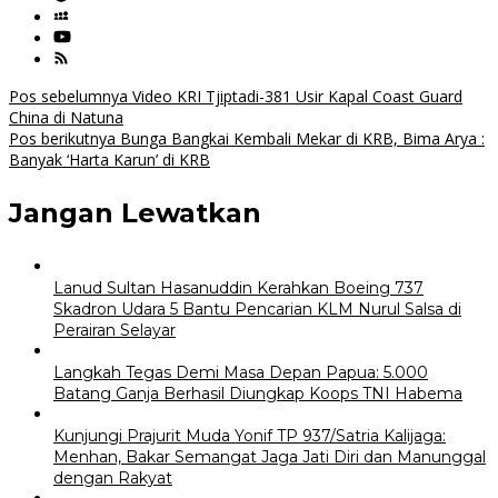
Navigasi
Pos sebelumnya
Video KRI Tjiptadi-381 Usir Kapal Coast Guard
China di Natuna
pos
Pos berikutnya
Bunga Bangkai Kembali Mekar di KRB, Bima Arya :
Banyak ‘Harta Karun’ di KRB
Jangan Lewatkan
Lanud Sultan Hasanuddin Kerahkan Boeing 737
Skadron Udara 5 Bantu Pencarian KLM Nurul Salsa di
Perairan Selayar
Langkah Tegas Demi Masa Depan Papua: 5.000
Batang Ganja Berhasil Diungkap Koops TNI Habema
Kunjungi Prajurit Muda Yonif TP 937/Satria Kalijaga:
Menhan, Bakar Semangat Jaga Jati Diri dan Manunggal
dengan Rakyat