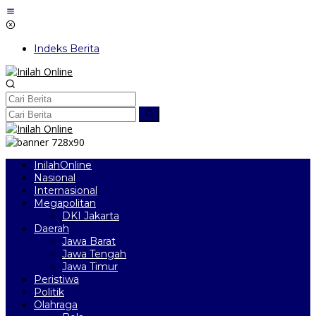
Lewati
ke
konten
Indeks Berita
InilahOnline
Nasional
Internasional
Megapolitan
DKI Jakarta
Daerah
Jawa Barat
Jawa Tengah
Jawa Timur
Peristiwa
Politik
Olahraga