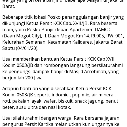
warga yang terkena banjir di beberapa wilayah di Jakarta
Barat.
Beberapa titik lokasi Posko penanggulangan banjir yang
dikunjungi Ketua Persit KCK Cab. XVII/JB, Rara beserta
team, yaitu Posko Banjir depan Apartemen DAMOCI
(Daan Mogot City), Jl. Daan Mogot Km.14, Rt.005, RW. 001,
Kelurahan Semanan, Kecamatan Kalideres, Jakarta Barat,
Sabtu (04/01/20).
Usai memberikan bantuan Ketua Persit KCK Cab XVII
Kodim 0503/JB dan rombongan langsung bersilaturahmi
ke pengungsi dampak banjir di Masjid Arrohmah, yang
berjumlah 200 Jiwa.
Adapun bantuan yang diserahkan Ketua Persit KCK
Kodim 0503/JB seperti, indomie , pop mie, air mineral,
roti, pakaian layak, wafer, biskuit, snack jagung, penut
beter, susu ultra dan nasi kotak.
Usai silahturahmi dengan warga, Rara bersama jajaran
pengurus Persit Kartika melanjutkan kunjungannya ke