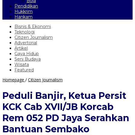
Bola
Pendidikan
Hukkrim
Hankam
Bisnis & Ekonomi
Teknologi
Citizen Journalism
Advertorial
Artikel
Gaya Hidup
Seni Budaya
Wisata
Featured
Peduli
Homepage
/
Citizen Journalism
Banjir,
Ketua
Peduli Banjir, Ketua Persit
Persit
KCK
KCK Cab XVII/JB Korcab
Cab
XVII/JB
Rem 052 PD Jaya Serahkan
Korcab
Rem
Bantuan Sembako
052