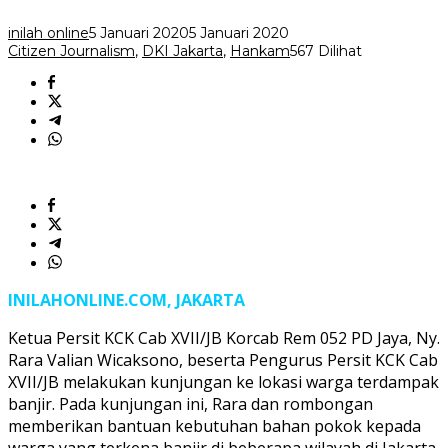
PD
Jaya
inilah online
5 Januari 2020
5 Januari 2020
Serahkan
Citizen Journalism
,
DKI Jakarta
,
Hankam
567 Dilihat
Bantuan
Sembako
INILAHONLINE.COM, JAKARTA
Ketua Persit KCK Cab XVII/JB Korcab Rem 052 PD Jaya, Ny.
Rara Valian Wicaksono, beserta Pengurus Persit KCK Cab
XVII/JB melakukan kunjungan ke lokasi warga terdampak
banjir. Pada kunjungan ini, Rara dan rombongan
memberikan bantuan kebutuhan bahan pokok kepada