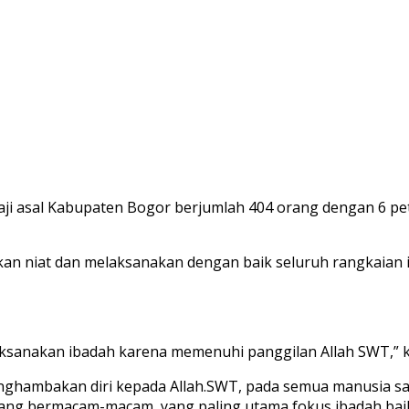
haji asal Kabupaten Bogor berjumlah 404 orang dengan 6 pe
an niat dan melaksanakan dengan baik seluruh rangkaian i
aksanakan ibadah karena memenuhi panggilan Allah SWT,” 
nghambakan diri kepada Allah.SWT, pada semua manusia sa
 yang bermacam-macam, yang paling utama fokus ibadah baik