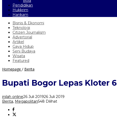
Bola
Pendidikan
Hukkrim
Hankam
Bisnis & Ekonomi
Teknologi
Citizen Journalism
Advertorial
Artikel
Gaya Hidup
Seni Budaya
Wisata
Featured
Bupati
Homepage
/
Berita
Bogor
Lepas
Bupati Bogor Lepas Kloter 
Kloter
65
Kabupaten
inilah online
26 Juli 2019
26 Juli 2019
Bogor
Berita
,
Megapolitan
548 Dilihat