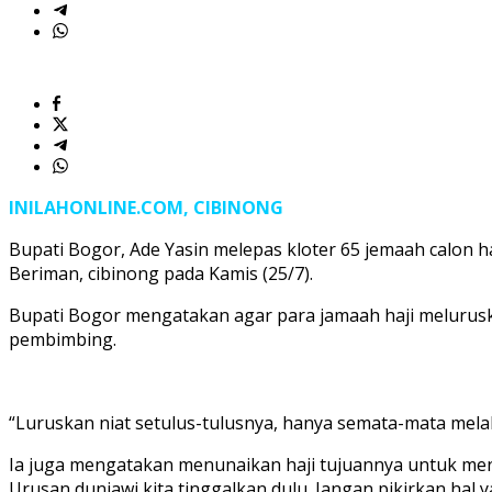
INILAHONLINE.COM, CIBINONG
Bupati Bogor, Ade Yasin melepas kloter 65 jemaah calon 
Beriman, cibinong pada Kamis (25/7).
Bupati Bogor mengatakan agar para jamaah haji melurusk
pembimbing.
“Luruskan niat setulus-tulusnya, hanya semata-mata mel
Ia juga mengatakan menunaikan haji tujuannya untuk me
Urusan duniawi kita tinggalkan dulu. Jangan pikirkan hal