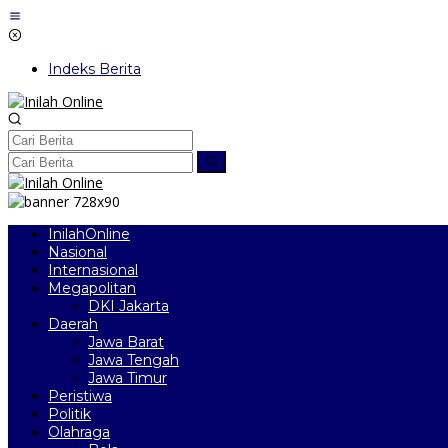
Lewati
ke
konten
Indeks Berita
InilahOnline
Nasional
Internasional
Megapolitan
DKI Jakarta
Daerah
Jawa Barat
Jawa Tengah
Jawa Timur
Peristiwa
Politik
Olahraga