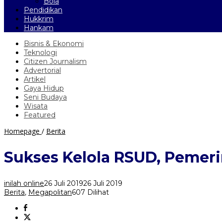
Bola
Pendidikan
Hukkrim
Hankam
Bisnis & Ekonomi
Teknologi
Citizen Journalism
Advertorial
Artikel
Gaya Hidup
Seni Budaya
Wisata
Featured
Sukses
Homepage
/
Berita
Kelola
RSUD,
Sukses Kelola RSUD, Pemer
Pemerintah
Kabupaten
Kediri
inilah online
26 Juli 2019
26 Juli 2019
Lakukan
Berita
,
Megapolitan
607 Dilihat
Studi
Banding