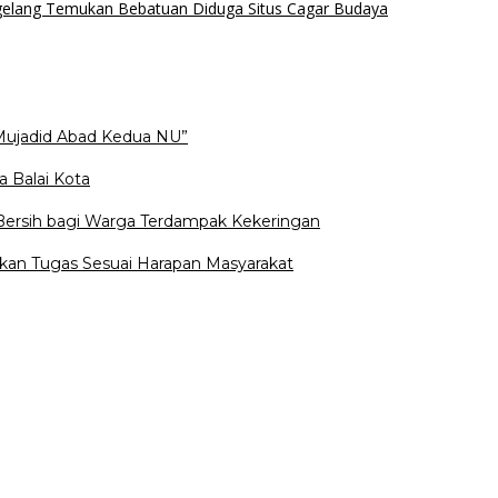
elang Temukan Bebatuan Diduga Situs Cagar Budaya
Mujadid Abad Kedua NU”
a Balai Kota
 Bersih bagi Warga Terdampak Kekeringan
kan Tugas Sesuai Harapan Masyarakat