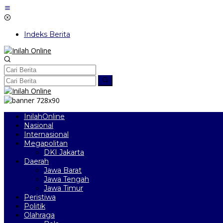
Lewati
ke
konten
Indeks Berita
InilahOnline
Nasional
Internasional
Megapolitan
DKI Jakarta
Daerah
Jawa Barat
Jawa Tengah
Jawa Timur
Peristiwa
Politik
Olahraga