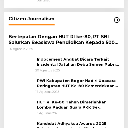
1 Juli 2026
Keamanan Daerah
Citizen Journalism
Bertepatan Dengan HUT RI ke-80, PT SBI
Salurkan Beasiswa Pendidikan Kepada 500
Pelajar
20 Agustus 2025
Indocement Angkat Bicara Terkait
Insidental Jatuhan Debu Semen Pabrik
Citeureup
20 Agustus 2025
PWI Kabupaten Bogor Hadiri Upacara
Peringatan HUT Ke-80 Kemerdekaan
RI, di Lapangan Tegar Beriman
17 Agustus 2025
HUT RI Ke-80 Tahun Dimeriahkan
Lomba Paduan Suara PKK Se-
Kabupaten Bogor
13 Agustus 2025
Kandidat Adhyaksa Awards 2025 :