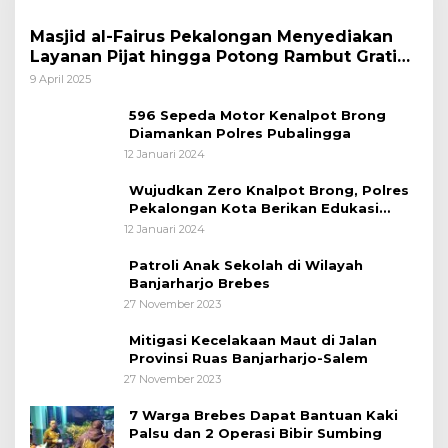
Masjid al-Fairus Pekalongan Menyediakan
Layanan Pijat hingga Potong Rambut Gratis
bagi Pemudik Lebaran 2025
9 April 2025
596 Sepeda Motor Kenalpot Brong
Diamankan Polres Pubalingga
12 Januari 2024
Wujudkan Zero Knalpot Brong, Polres
Pekalongan Kota Berikan Edukasi
Kepada Pelajar
12 Januari 2024
Patroli Anak Sekolah di Wilayah
Banjarharjo Brebes
27 November 2023
Mitigasi Kecelakaan Maut di Jalan
Provinsi Ruas Banjarharjo-Salem
27 November 2023
7 Warga Brebes Dapat Bantuan Kaki
Palsu dan 2 Operasi Bibir Sumbing