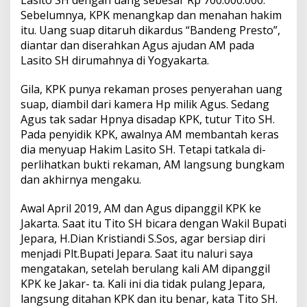
Lasito SH dengan uang sebesar Rp 700.000.000.
Sebelumnya, KPK menangkap dan menahan hakim
itu. Uang suap ditaruh dikardus “Bandeng Presto”,
diantar dan diserahkan Agus ajudan AM pada
Lasito SH dirumahnya di Yogyakarta.
Gila, KPK punya rekaman proses penyerahan uang
suap, diambil dari kamera Hp milik Agus. Sedang
Agus tak sadar Hpnya disadap KPK, tutur Tito SH.
Pada penyidik KPK, awalnya AM membantah keras
dia menyuap Hakim Lasito SH. Tetapi tatkala di-
perlihatkan bukti rekaman, AM langsung bungkam
dan akhirnya mengaku.
Awal April 2019, AM dan Agus dipanggil KPK ke
Jakarta. Saat itu Tito SH bicara dengan Wakil Bupati
Jepara, H.Dian Kristiandi S.Sos, agar bersiap diri
menjadi Plt.Bupati Jepara. Saat itu naluri saya
mengatakan, setelah berulang kali AM dipanggil
KPK ke Jakar- ta. Kali ini dia tidak pulang Jepara,
langsung ditahan KPK dan itu benar, kata Tito SH.