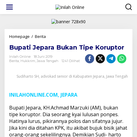
Lewati
ke
konten
Bupati
Homepage
/
Berita
Jepara
Bupati Jepara Bukan Tipe Koruptor
Bukan
Tipe
Inilah Online
18 Juni 2019
Koruptor
Berita
,
Hukkrim
,
Jawa Tengah
1241 Dilihat
Sudiharto SH, advokad senior di Kabupaten Jepara, Jawa Tengah
INILAHONLINE.COM, JEPARA
Bupati Jepara, KH.Achmad Marzuki (AM), bukan
tipe koruptor. Dia seorang kyai lulusan ponpes.
Hatinya lurus, pikirannya polos dan sifatnya jujur.
Jika kini dia ditahan KPK, itu akibat bujuk bisik jahat
orang-orang sekelilingnya. Demikian Sudi- harto