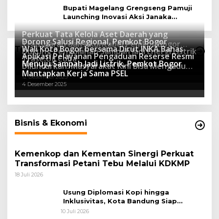
Bupati Magelang Grengseng Pamuji
Launching Inovasi Aksi Janaka
Program Sekolah Adiwiyata
Perkuat Tata Kelola Aset Daerah yang
Dorong Salusi Regional, Pemkot Bogor
Transparan dan Akuntabel Pemkot Bogor
Wali Kota Bogor bersama Dirut INKA Bahas
Teknologi
Dukung Pengolahan Sampah Jadi Energi Listrik
Luncurkan SIMASDA
Aplikasi Pelayanan Pengaduan Reserse Resmi
8 Juli 2026
Trase Uji Coba
Menuju Sampah Jadi Listrik, Pemkot Bogor
8 April 2026
Diluncurkan: Masyarakat Kini Bisa Mengadu
7 Januari 2026
Mantapkan Kerja Sama PSEL
Lebih Cepat, Mudah, dan Terintegrasi
12 Desember 2025
4 Desember 2025
Bisnis & Ekonomi
Kemenkop dan Kementan Sinergi Perkuat
Transformasi Petani Tebu Melalui KDKMP
18 Juli 2026
Usung Diplomasi Kopi hingga
Inklusivitas, Kota Bandung Siap
Sambut 25 Duta Besar di Festival Asia
10 Juli 2026
Afrika 2026