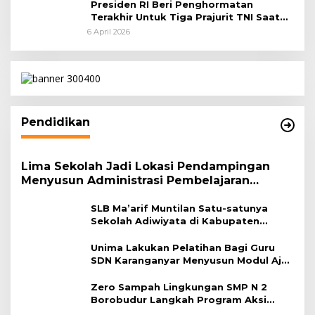
Presiden RI Beri Penghormatan
Terakhir Untuk Tiga Prajurit TNI Saat
Persemayaman di Bandara Soekarno-
6 April 2026
Hatta
Pendidikan
Lima Sekolah Jadi Lokasi Pendampingan
Menyusun Administrasi Pembelajaran
Berbasis Lingkungan
SLB Ma’arif Muntilan Satu-satunya
Sekolah Adiwiyata di Kabupaten
Magelang
Unima Lakukan Pelatihan Bagi Guru
SDN Karanganyar Menyusun Modul Ajar
Berbasis Adiwiyata
Zero Sampah Lingkungan SMP N 2
Borobudur Langkah Program Aksi
Janaka