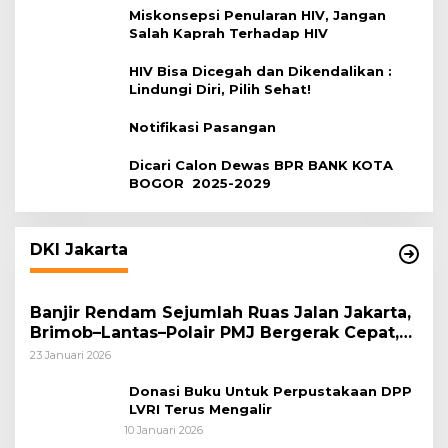
Miskonsepsi Penularan HIV, Jangan
Salah Kaprah Terhadap HIV
HIV Bisa Dicegah dan Dikendalikan :
Lindungi Diri, Pilih Sehat!
Notifikasi Pasangan
Dicari Calon Dewas BPR BANK KOTA
BOGOR 2025-2029
DKI Jakarta
Banjir Rendam Sejumlah Ruas Jalan Jakarta,
Brimob–Lantas–Polair PMJ Bergerak Cepat,
Polri Siagakan 128.247 Personel Secara
23 Januari 2026
Nasional
Donasi Buku Untuk Perpustakaan DPP
LVRI Terus Mengalir
10 Januari 2026