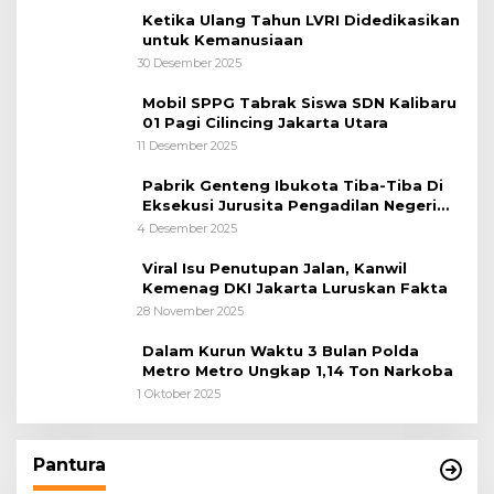
Ketika Ulang Tahun LVRI Didedikasikan
untuk Kemanusiaan
30 Desember 2025
Mobil SPPG Tabrak Siswa SDN Kalibaru
01 Pagi Cilincing Jakarta Utara
11 Desember 2025
Pabrik Genteng Ibukota Tiba-Tiba Di
Eksekusi Jurusita Pengadilan Negeri
Tangerang, Diduga Cacat Hukum Sejak
4 Desember 2025
Awal
Viral Isu Penutupan Jalan, Kanwil
Kemenag DKI Jakarta Luruskan Fakta
28 November 2025
Dalam Kurun Waktu 3 Bulan Polda
Metro Metro Ungkap 1,14 Ton Narkoba
1 Oktober 2025
Pantura