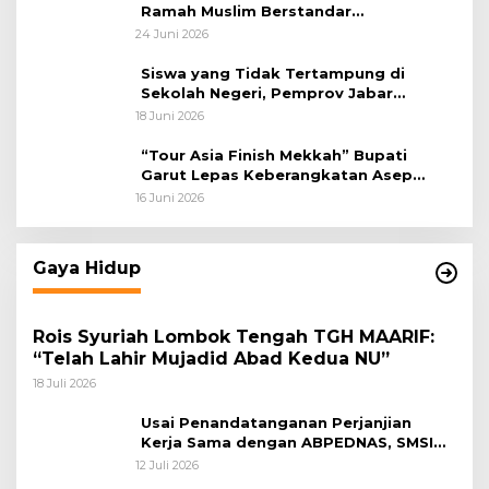
Ramah Muslim Berstandar
Internasional
24 Juni 2026
Siswa yang Tidak Tertampung di
Sekolah Negeri, Pemprov Jabar
Siapkan Bantuan Dana Pendidikan
18 Juni 2026
untuk Sekolah Swasta
“Tour Asia Finish Mekkah” Bupati
Garut Lepas Keberangkatan Asep
Akung
16 Juni 2026
Gaya Hidup
Rois Syuriah Lombok Tengah TGH MAARIF:
“Telah Lahir Mujadid Abad Kedua NU”
18 Juli 2026
Usai Penandatanganan Perjanjian
Kerja Sama dengan ABPEDNAS, SMSI
Bergerak Bentuk Pokja News Room
12 Juli 2026
Jaga Desa Dimulai dari Propinsi Bali