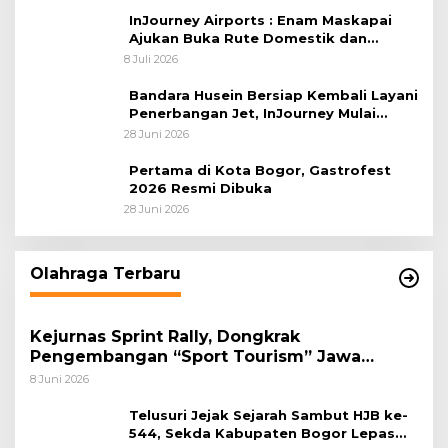
InJourney Airports : Enam Maskapai
Ajukan Buka Rute Domestik dan
Internasional dari Bandara Husein
8 Juli 2026
Sastranegara
Bandara Husein Bersiap Kembali Layani
Penerbangan Jet, InJourney Mulai
Tahap Optimalisasi
28 Juni 2026
Pertama di Kota Bogor, Gastrofest
2026 Resmi Dibuka
28 Juni 2026
Olahraga Terbaru
Kejurnas Sprint Rally, Dongkrak
Pengembangan “Sport Tourism” Jawa
Tengah
8 Juni 2026
Telusuri Jejak Sejarah Sambut HJB ke-
544, Sekda Kabupaten Bogor Lepas