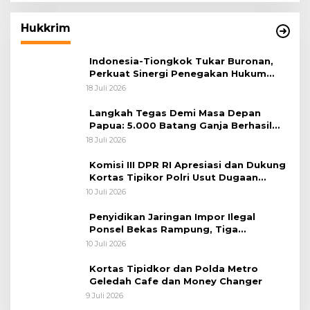
Hukkrim
Indonesia-Tiongkok Tukar Buronan,
Perkuat Sinergi Penegakan Hukum
Lintas Negara
18 Juli 2026
Langkah Tegas Demi Masa Depan
Papua: 5.000 Batang Ganja Berhasil
Diungkap Koops TNI Habema
18 Juli 2026
Komisi III DPR RI Apresiasi dan Dukung
Kortas Tipikor Polri Usut Dugaan
Korupsi Batu Bara
10 Juli 2026
Penyidikan Jaringan Impor Ilegal
Ponsel Bekas Rampung, Tiga
Tersangka Sudah P-21 dan Satu Buron
10 Juli 2026
Kortas Tipidkor dan Polda Metro
Geledah Cafe dan Money Changer
9 Juli 2026