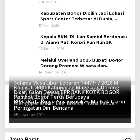
Gowes Napak Tilas Bogor
2 Juni 2026
Kabupaten Bogor Dipilih Jadi Lokasi
Sport Center Terbesar di Dunia,
Peluang Tingkatkan Pertumbuhan
10 April 2026
Ekonomi Baru
Kepala BKN- RI, Lari Sambil Berdonasi
di Ajang Pati Korpri Fun Run 5K
26 Januari 2026
Melalui Overland 2025 Bupati Bogor
Dorong Promosi Wisata dan
Pelestarian Alam
14 Desember 2025
Selama Masa Libur Lebaran 1447 H / 2026 M
Komisi I DPRD Kabupaten Magelang Dorong
Dinkes Kota Bogor Siagakan Layanan
Dicari Calon Dewas BPR BANK KOTA BOGOR
Advertorial
Mitra Optimalkan Kinerja
Kesehatan
Pemkot Bogor Terus Berupaya
16 Maret 2026
2025-2029
BPBD Kota Bogor Sosialisasikan Multiplatform
27 Mei 2025
Mengoperasikan Lagi Biskita Trans Pakuan
15 April 2025
Peringatan Dini Bencana
4 Februari 2025
25 November 2024
Jawa Barat