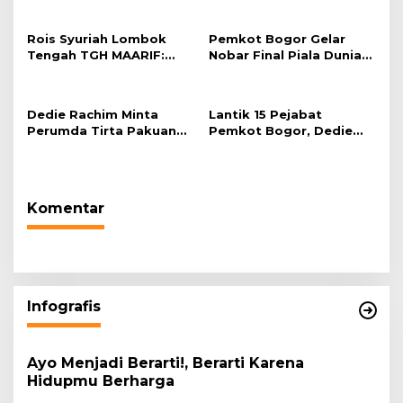
Rois Syuriah Lombok
Pemkot Bogor Gelar
Tengah TGH MAARIF:
Nobar Final Piala Dunia
“Telah Lahir Mujadid
2026 di Plaza Balai Kota
Abad Kedua NU”
Dedie Rachim Minta
Lantik 15 Pejabat
Perumda Tirta Pakuan
Pemkot Bogor, Dedie
Salurkan Air Bersih bagi
Rachim: Laksanakan
Warga Terdampak
Tugas Sesuai Harapan
Kekeringan
Masyarakat
Komentar
Infografis
Ayo Menjadi Berarti!, Berarti Karena
Hidupmu Berharga