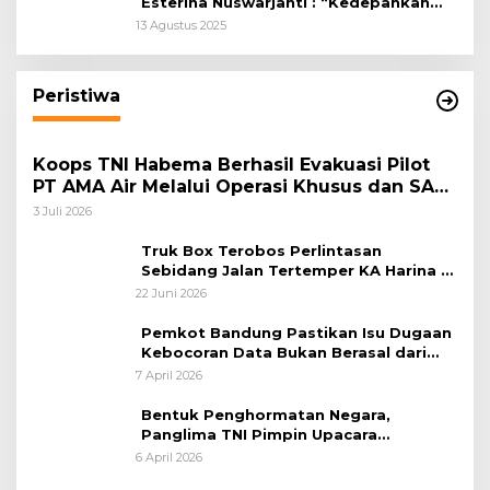
Esterina Nuswarjanti : “Kedepankan
Keadilan Restoratif Wujudkan
13 Agustus 2025
Masyarakat Harmonis”
Peristiwa
Koops TNI Habema Berhasil Evakuasi Pilot
PT AMA Air Melalui Operasi Khusus dan SAR
Taktis
3 Juli 2026
Truk Box Terobos Perlintasan
Sebidang Jalan Tertemper KA Harina di
Jalan Stasiun Poncol-Jrakah Semarang
22 Juni 2026
Pemkot Bandung Pastikan Isu Dugaan
Kebocoran Data Bukan Berasal dari
Server Disdukcapil
7 April 2026
Bentuk Penghormatan Negara,
Panglima TNI Pimpin Upacara
Pemakaman Militer
6 April 2026