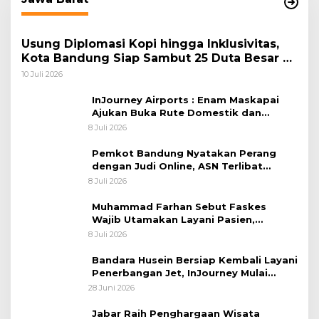
Usung Diplomasi Kopi hingga Inklusivitas,
Kota Bandung Siap Sambut 25 Duta Besar di
Festival Asia Afrika 2026
10 Juli 2026
InJourney Airports : Enam Maskapai
Ajukan Buka Rute Domestik dan
Internasional dari Bandara Husein
8 Juli 2026
Sastranegara
Pemkot Bandung Nyatakan Perang
dengan Judi Online, ASN Terlibat
Terancam Dipecat Tidak Hormat
8 Juli 2026
Muhammad Farhan Sebut Faskes
Wajib Utamakan Layani Pasien,
Penolakan akan Berujung Sanksi Tegas
8 Juli 2026
Bandara Husein Bersiap Kembali Layani
Penerbangan Jet, InJourney Mulai
Tahap Optimalisasi
28 Juni 2026
Jabar Raih Penghargaan Wisata