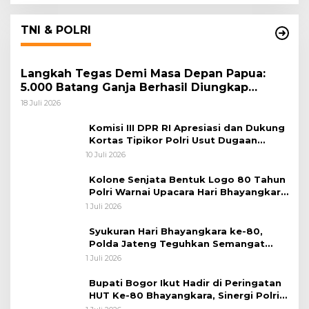
TNI & POLRI
Langkah Tegas Demi Masa Depan Papua:
5.000 Batang Ganja Berhasil Diungkap
Koops TNI Habema
18 Juli 2026
Komisi III DPR RI Apresiasi dan Dukung
Kortas Tipikor Polri Usut Dugaan
Korupsi Batu Bara
10 Juli 2026
Kolone Senjata Bentuk Logo 80 Tahun
Polri Warnai Upacara Hari Bhayangkara
ke-80
1 Juli 2026
Syukuran Hari Bhayangkara ke-80,
Polda Jateng Teguhkan Semangat
Pengabdian dan Pererat Kebersamaan
1 Juli 2026
Bupati Bogor Ikut Hadir di Peringatan
HUT Ke-80 Bhayangkara, Sinergi Polri
dan Pemkab Bogor Jadi Kunci Menjaga