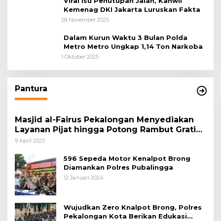
Viral Isu Penutupan Jalan, Kanwil
Kemenag DKI Jakarta Luruskan Fakta
28 November 2025
Dalam Kurun Waktu 3 Bulan Polda
Metro Metro Ungkap 1,14 Ton Narkoba
1 Oktober 2025
Pantura
Masjid al-Fairus Pekalongan Menyediakan
Layanan Pijat hingga Potong Rambut Gratis
bagi Pemudik Lebaran 2025
9 April 2025
596 Sepeda Motor Kenalpot Brong
Diamankan Polres Pubalingga
12 Januari 2024
Wujudkan Zero Knalpot Brong, Polres
Pekalongan Kota Berikan Edukasi