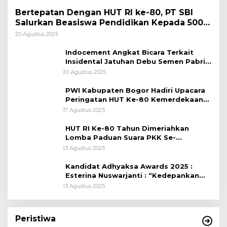
Bertepatan Dengan HUT RI ke-80, PT SBI
Salurkan Beasiswa Pendidikan Kepada 500
Pelajar
20 Agustus 2025
Indocement Angkat Bicara Terkait
Insidental Jatuhan Debu Semen Pabrik
Citeureup
20 Agustus 2025
PWI Kabupaten Bogor Hadiri Upacara
Peringatan HUT Ke-80 Kemerdekaan
RI, di Lapangan Tegar Beriman
17 Agustus 2025
HUT RI Ke-80 Tahun Dimeriahkan
Lomba Paduan Suara PKK Se-
Kabupaten Bogor
13 Agustus 2025
Kandidat Adhyaksa Awards 2025 :
Esterina Nuswarjanti : “Kedepankan
Keadilan Restoratif Wujudkan
13 Agustus 2025
Masyarakat Harmonis”
Peristiwa