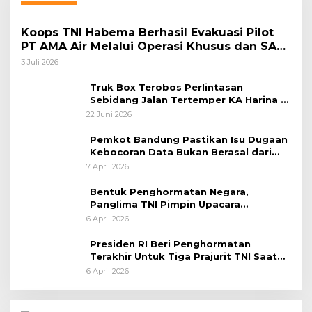
Koops TNI Habema Berhasil Evakuasi Pilot
PT AMA Air Melalui Operasi Khusus dan SAR
Taktis
3 Juli 2026
Truk Box Terobos Perlintasan
Sebidang Jalan Tertemper KA Harina di
Jalan Stasiun Poncol-Jrakah Semarang
22 Juni 2026
Pemkot Bandung Pastikan Isu Dugaan
Kebocoran Data Bukan Berasal dari
Server Disdukcapil
7 April 2026
Bentuk Penghormatan Negara,
Panglima TNI Pimpin Upacara
Pemakaman Militer
6 April 2026
Presiden RI Beri Penghormatan
Terakhir Untuk Tiga Prajurit TNI Saat
Persemayaman di Bandara Soekarno-
6 April 2026
Hatta