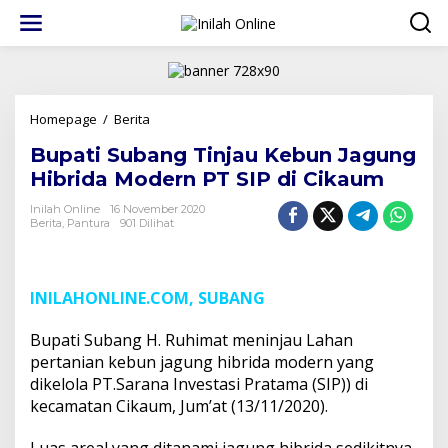
Lewati
ke
konten
Bupati
Homepage
/
Berita
Subang
Bupati Subang Tinjau Kebun Jagung
Tinjau
Kebun
Hibrida Modern PT SIP di Cikaum
Jagung
Hibrida
Inilah Online
16 November 2020
Berita
,
Pantura
901 Dilihat
Modern
PT
SIP
di
INILAHONLINE.COM, SUBANG
Cikaum
Bupati Subang H. Ruhimat meninjau Lahan
pertanian kebun jagung hibrida modern yang
dikelola PT.Sarana Investasi Pratama (SIP)) di
kecamatan Cikaum, Jum’at (13/11/2020).