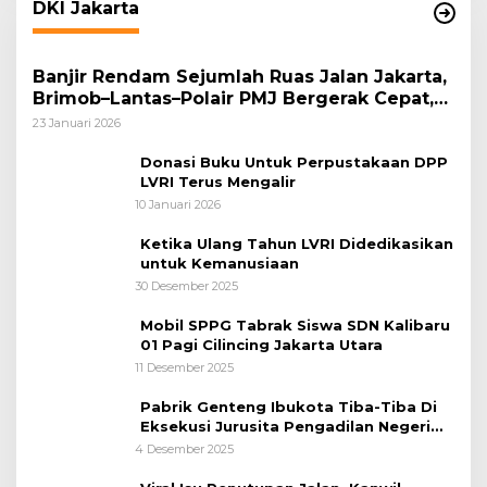
DKI Jakarta
Banjir Rendam Sejumlah Ruas Jalan Jakarta,
Brimob–Lantas–Polair PMJ Bergerak Cepat,
Polri Siagakan 128.247 Personel Secara
23 Januari 2026
Nasional
Donasi Buku Untuk Perpustakaan DPP
LVRI Terus Mengalir
10 Januari 2026
Ketika Ulang Tahun LVRI Didedikasikan
untuk Kemanusiaan
30 Desember 2025
Mobil SPPG Tabrak Siswa SDN Kalibaru
01 Pagi Cilincing Jakarta Utara
11 Desember 2025
Pabrik Genteng Ibukota Tiba-Tiba Di
Eksekusi Jurusita Pengadilan Negeri
Tangerang, Diduga Cacat Hukum Sejak
4 Desember 2025
Awal