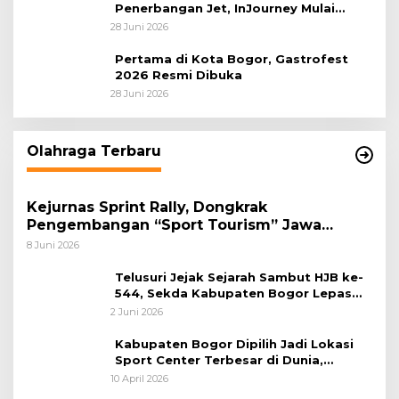
Penerbangan Jet, InJourney Mulai
Tahap Optimalisasi
28 Juni 2026
Pertama di Kota Bogor, Gastrofest
2026 Resmi Dibuka
28 Juni 2026
Olahraga Terbaru
Kejurnas Sprint Rally, Dongkrak
Pengembangan “Sport Tourism” Jawa
Tengah
8 Juni 2026
Telusuri Jejak Sejarah Sambut HJB ke-
544, Sekda Kabupaten Bogor Lepas
Gowes Napak Tilas Bogor
2 Juni 2026
Kabupaten Bogor Dipilih Jadi Lokasi
Sport Center Terbesar di Dunia,
Peluang Tingkatkan Pertumbuhan
10 April 2026
Ekonomi Baru