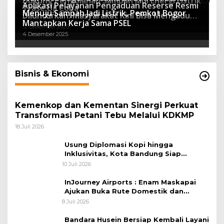
Dukung Pengolahan Sampah Jadi Energi Listrik
Luncurkan SIMASDA
Aplikasi Pelayanan Pengaduan Reserse Resmi
8 Juli 2026
Trase Uji Coba
Menuju Sampah Jadi Listrik, Pemkot Bogor
8 April 2026
Diluncurkan: Masyarakat Kini Bisa Mengadu
7 Januari 2026
Mantapkan Kerja Sama PSEL
Lebih Cepat, Mudah, dan Terintegrasi
12 Desember 2025
4 Desember 2025
Bisnis & Ekonomi
Kemenkop dan Kementan Sinergi Perkuat
Transformasi Petani Tebu Melalui KDKMP
18 Juli 2026
Usung Diplomasi Kopi hingga
Inklusivitas, Kota Bandung Siap
Sambut 25 Duta Besar di Festival Asia
10 Juli 2026
Afrika 2026
InJourney Airports : Enam Maskapai
Ajukan Buka Rute Domestik dan
Internasional dari Bandara Husein
8 Juli 2026
Sastranegara
Bandara Husein Bersiap Kembali Layani