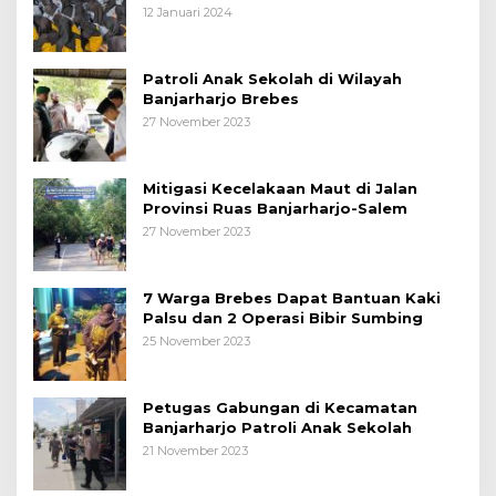
Kepada Pelajar
12 Januari 2024
Patroli Anak Sekolah di Wilayah
Banjarharjo Brebes
27 November 2023
Mitigasi Kecelakaan Maut di Jalan
Provinsi Ruas Banjarharjo-Salem
27 November 2023
7 Warga Brebes Dapat Bantuan Kaki
Palsu dan 2 Operasi Bibir Sumbing
25 November 2023
Petugas Gabungan di Kecamatan
Banjarharjo Patroli Anak Sekolah
21 November 2023