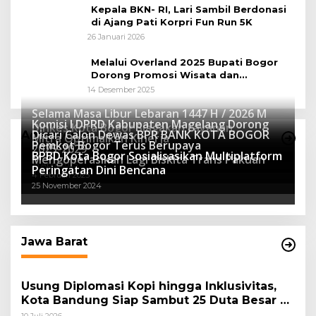
Kepala BKN- RI, Lari Sambil Berdonasi
di Ajang Pati Korpri Fun Run 5K
26 Januari 2026
Melalui Overland 2025 Bupati Bogor
Dorong Promosi Wisata dan
Pelestarian Alam
14 Desember 2025
Selama Masa Libur Lebaran 1447 H / 2026 M
Komisi I DPRD Kabupaten Magelang Dorong
Dinkes Kota Bogor Siagakan Layanan
Dicari Calon Dewas BPR BANK KOTA BOGOR
Advertorial
Mitra Optimalkan Kinerja
Kesehatan
Pemkot Bogor Terus Berupaya
16 Maret 2026
2025-2029
BPBD Kota Bogor Sosialisasikan Multiplatform
27 Mei 2025
Mengoperasikan Lagi Biskita Trans Pakuan
15 April 2025
Peringatan Dini Bencana
4 Februari 2025
25 November 2024
Jawa Barat
Usung Diplomasi Kopi hingga Inklusivitas,
Kota Bandung Siap Sambut 25 Duta Besar di
Festival Asia Afrika 2026