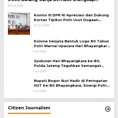
Koops TNI Habema
18 Juli 2026
Komisi III DPR RI Apresiasi dan Dukung
Kortas Tipikor Polri Usut Dugaan
Korupsi Batu Bara
10 Juli 2026
Kolone Senjata Bentuk Logo 80 Tahun
Polri Warnai Upacara Hari Bhayangkara
ke-80
1 Juli 2026
Syukuran Hari Bhayangkara ke-80,
Polda Jateng Teguhkan Semangat
Pengabdian dan Pererat Kebersamaan
1 Juli 2026
Bupati Bogor Ikut Hadir di Peringatan
HUT Ke-80 Bhayangkara, Sinergi Polri
dan Pemkab Bogor Jadi Kunci Menjaga
1 Juli 2026
Keamanan Daerah
Citizen Journalism