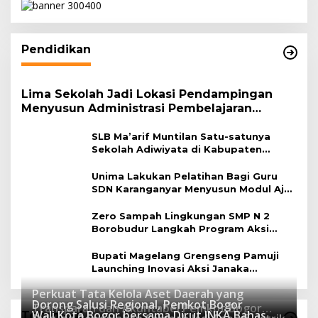
Pendidikan
Lima Sekolah Jadi Lokasi Pendampingan
Menyusun Administrasi Pembelajaran
Berbasis Lingkungan
SLB Ma’arif Muntilan Satu-satunya
Sekolah Adiwiyata di Kabupaten
Magelang
Unima Lakukan Pelatihan Bagi Guru
SDN Karanganyar Menyusun Modul Ajar
Berbasis Adiwiyata
Zero Sampah Lingkungan SMP N 2
Borobudur Langkah Program Aksi
Janaka
Bupati Magelang Grengseng Pamuji
Launching Inovasi Aksi Janaka
Program Sekolah Adiwiyata
Perkuat Tata Kelola Aset Daerah yang
Dorong Salusi Regional, Pemkot Bogor
Transparan dan Akuntabel Pemkot Bogor
Wali Kota Bogor bersama Dirut INKA Bahas
Teknologi