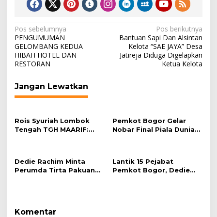
Navigasi
Pos sebelumnya
Pos berikutnya
PENGUMUMAN
Bantuan Sapi Dan Alsintan
pos
GELOMBANG KEDUA
Kelota “SAE JAYA” Desa
HIBAH HOTEL DAN
Jatireja Diduga Digelapkan
RESTORAN
Ketua Kelota
Jangan Lewatkan
Rois Syuriah Lombok
Pemkot Bogor Gelar
Tengah TGH MAARIF:
Nobar Final Piala Dunia
“Telah Lahir Mujadid
2026 di Plaza Balai Kota
Abad Kedua NU”
Dedie Rachim Minta
Lantik 15 Pejabat
Perumda Tirta Pakuan
Pemkot Bogor, Dedie
Salurkan Air Bersih bagi
Rachim: Laksanakan
Warga Terdampak
Tugas Sesuai Harapan
Kekeringan
Masyarakat
Komentar