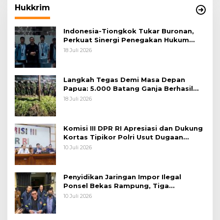
Hukkrim
Indonesia-Tiongkok Tukar Buronan,
Perkuat Sinergi Penegakan Hukum
Lintas Negara
18 Juli 2026
Langkah Tegas Demi Masa Depan
Papua: 5.000 Batang Ganja Berhasil
Diungkap Koops TNI Habema
18 Juli 2026
Komisi III DPR RI Apresiasi dan Dukung
Kortas Tipikor Polri Usut Dugaan
Korupsi Batu Bara
10 Juli 2026
Penyidikan Jaringan Impor Ilegal
Ponsel Bekas Rampung, Tiga
Tersangka Sudah P-21 dan Satu Buron
10 Juli 2026