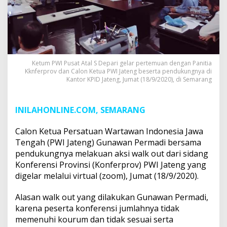
Ketum PWI Pusat Atal S Depari gelar pertemuan dengan Panitia
Kknferprov dan Calon Ketua PWI Jateng beserta pendukungnya di
Kantor KPID Jateng, Jumat (18/9/2020), di Semarang
INILAHONLINE.COM, SEMARANG
Calon Ketua Persatuan Wartawan Indonesia Jawa
Tengah (PWI Jateng) Gunawan Permadi bersama
pendukungnya melakuan aksi walk out dari sidang
Konferensi Provinsi (Konferprov) PWI Jateng yang
digelar melalui virtual (zoom), Jumat (18/9/2020).
Alasan walk out yang dilakukan Gunawan Permadi,
karena peserta konferensi jumlahnya tidak
memenuhi kourum dan tidak sesuai serta