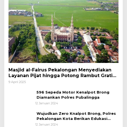
Masjid al-Fairus Pekalongan Menyediakan
Layanan Pijat hingga Potong Rambut Gratis
bagi Pemudik Lebaran 2025
9 April 2025
596 Sepeda Motor Kenalpot Brong
Diamankan Polres Pubalingga
12 Januari 2024
Wujudkan Zero Knalpot Brong, Polres
Pekalongan Kota Berikan Edukasi
Kepada Pelajar
12 Januari 2024