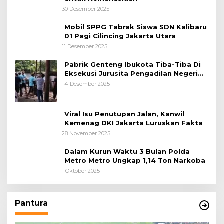
30 Desember 2025
Mobil SPPG Tabrak Siswa SDN Kalibaru
01 Pagi Cilincing Jakarta Utara
11 Desember 2025
Pabrik Genteng Ibukota Tiba-Tiba Di
Eksekusi Jurusita Pengadilan Negeri
Tangerang, Diduga Cacat Hukum Sejak
4 Desember 2025
Awal
Viral Isu Penutupan Jalan, Kanwil
Kemenag DKI Jakarta Luruskan Fakta
28 November 2025
Dalam Kurun Waktu 3 Bulan Polda
Metro Metro Ungkap 1,14 Ton Narkoba
1 Oktober 2025
Pantura