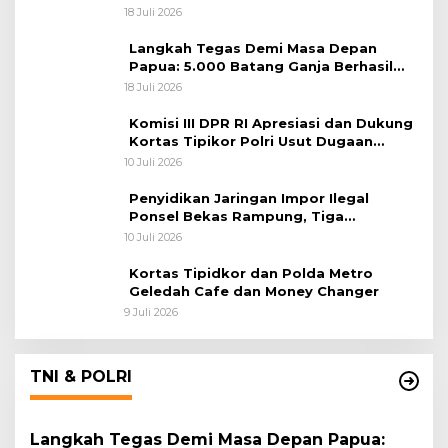
Lintas Negara
18 Juli 2026
Langkah Tegas Demi Masa Depan
Papua: 5.000 Batang Ganja Berhasil
Diungkap Koops TNI Habema
18 Juli 2026
Komisi III DPR RI Apresiasi dan Dukung
Kortas Tipikor Polri Usut Dugaan
Korupsi Batu Bara
10 Juli 2026
Penyidikan Jaringan Impor Ilegal
Ponsel Bekas Rampung, Tiga
Tersangka Sudah P-21 dan Satu Buron
10 Juli 2026
Kortas Tipidkor dan Polda Metro
Geledah Cafe dan Money Changer
9 Juli 2026
TNI & POLRI
Langkah Tegas Demi Masa Depan Papua: