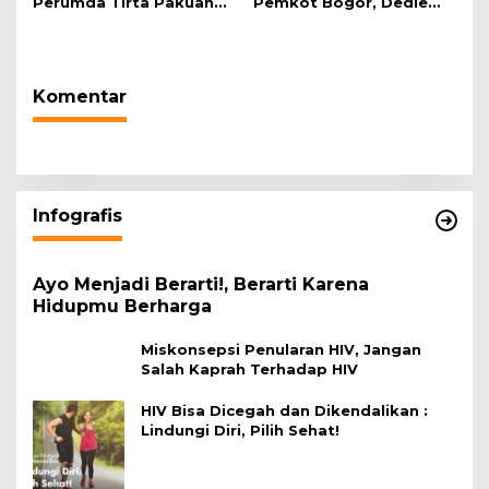
Perumda Tirta Pakuan
Pemkot Bogor, Dedie
Salurkan Air Bersih bagi
Rachim: Laksanakan
Warga Terdampak
Tugas Sesuai Harapan
Kekeringan
Masyarakat
Komentar
Infografis
Ayo Menjadi Berarti!, Berarti Karena
Hidupmu Berharga
Miskonsepsi Penularan HIV, Jangan
Salah Kaprah Terhadap HIV
HIV Bisa Dicegah dan Dikendalikan :
Lindungi Diri, Pilih Sehat!