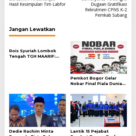
Hasil Kesimpulan Tim Labfor
Dugaan Gratifikasi
Rekrutmen CPNS K-2
Pemkab Subang
Jangan Lewatkan
Rois Syuriah Lombok
Tengah TGH MAARIF:
“Telah Lahir Mujadid
Abad Kedua NU”
Pemkot Bogor Gelar
Nobar Final Piala Dunia
2026 di Plaza Balai Kota
Dedie Rachim Minta
Lantik 15 Pejabat