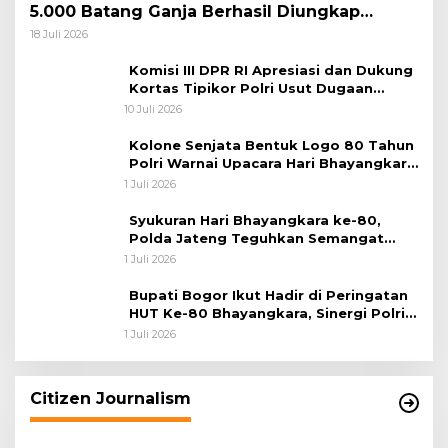
5.000 Batang Ganja Berhasil Diungkap
Koops TNI Habema
18 Juli 2026
Komisi III DPR RI Apresiasi dan Dukung
Kortas Tipikor Polri Usut Dugaan
Korupsi Batu Bara
10 Juli 2026
Kolone Senjata Bentuk Logo 80 Tahun
Polri Warnai Upacara Hari Bhayangkara
ke-80
1 Juli 2026
Syukuran Hari Bhayangkara ke-80,
Polda Jateng Teguhkan Semangat
Pengabdian dan Pererat Kebersamaan
1 Juli 2026
Bupati Bogor Ikut Hadir di Peringatan
HUT Ke-80 Bhayangkara, Sinergi Polri
dan Pemkab Bogor Jadi Kunci Menjaga
1 Juli 2026
Keamanan Daerah
Citizen Journalism