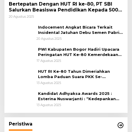
Bertepatan Dengan HUT RI ke-80, PT SBI
Salurkan Beasiswa Pendidikan Kepada 500
Pelajar
20 Agustus 2025
Indocement Angkat Bicara Terkait
Insidental Jatuhan Debu Semen Pabrik
Citeureup
20 Agustus 2025
PWI Kabupaten Bogor Hadiri Upacara
Peringatan HUT Ke-80 Kemerdekaan
RI, di Lapangan Tegar Beriman
17 Agustus 2025
HUT RI Ke-80 Tahun Dimeriahkan
Lomba Paduan Suara PKK Se-
Kabupaten Bogor
13 Agustus 2025
Kandidat Adhyaksa Awards 2025 :
Esterina Nuswarjanti : “Kedepankan
Keadilan Restoratif Wujudkan
13 Agustus 2025
Masyarakat Harmonis”
Peristiwa