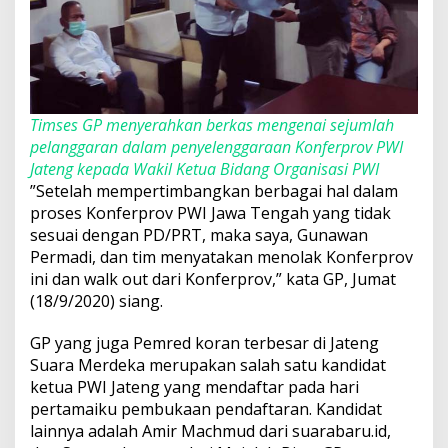
Timses GP menyerahkan berkas mengenai sejumlah
pelanggaran dalam penyelenggaraan Konferprov PWI
Jateng kepada Wakil Ketua Bidang Organisasi PWI
”Setelah mempertimbangkan berbagai hal dalam
proses Konferprov PWI Jawa Tengah yang tidak
sesuai dengan PD/PRT, maka saya, Gunawan
Permadi, dan tim menyatakan menolak Konferprov
ini dan walk out dari Konferprov,” kata GP, Jumat
(18/9/2020) siang.
GP yang juga Pemred koran terbesar di Jateng
Suara Merdeka merupakan salah satu kandidat
ketua PWI Jateng yang mendaftar pada hari
pertamaiku pembukaan pendaftaran. Kandidat
lainnya adalah Amir Machmud dari suarabaru.id,