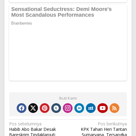
Ikuti Kami
Navigasi
Pos sebelumnya
Pos berikutnya
Habib Abo Bakar Desak
KPK Tahan Heri Tantan
pos
Bareskrim Tindaklanjuti
Sumaryana, Tersangka