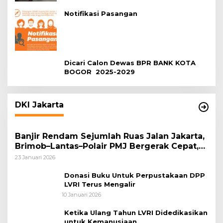
Notifikasi Pasangan
Dicari Calon Dewas BPR BANK KOTA
BOGOR 2025-2029
DKI Jakarta
Banjir Rendam Sejumlah Ruas Jalan Jakarta,
Brimob–Lantas–Polair PMJ Bergerak Cepat,
Polri Siagakan 128.247 Personel Secara
23 Januari 2026
Nasional
Donasi Buku Untuk Perpustakaan DPP
LVRI Terus Mengalir
10 Januari 2026
Ketika Ulang Tahun LVRI Didedikasikan
untuk Kemanusiaan