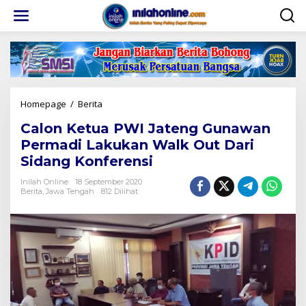
Lewati
ke
konten
Calon
Homepage
/
Berita
Ketua
Calon Ketua PWI Jateng Gunawan
PWI
Jateng
Permadi Lakukan Walk Out Dari
Gunawan
Sidang Konferensi
Permadi
Lakukan
Inilah Online
18 September 2020
Walk
Berita
,
Jawa Tengah
812 Dilihat
Out
Dari
Sidang
Konferensi