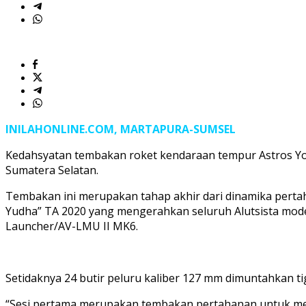
INILAHONLINE.COM, MARTAPURA-SUMSEL
Kedahsyatan tembakan roket kendaraan tempur Astros Yon
Sumatera Selatan.
Tembakan ini merupakan tahap akhir dari dinamika pert
Yudha” TA 2020 yang mengerahkan seluruh Alutsista moder
Launcher/AV-LMU II MK6.
Setidaknya 24 butir peluru kaliber 127 mm dimuntahkan ti
“Sesi pertama merupakan tembakan pertahanan untuk mel