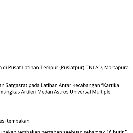
di Pusat Latihan Tempur (Puslatpur) TNI AD, Martapura,
 Satgasrat pada Latihan Antar Kecabangan “Kartika
ungkas Artileri Medan Astros Universal Multiple
esi tembakan.
upakan tembakan pertahan seebuan sebanyak 16 butir,”