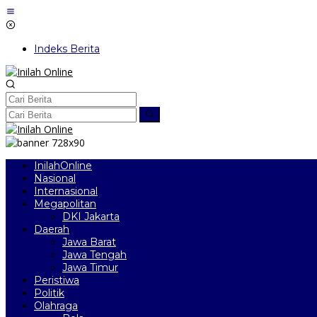
Lewati
ke
konten
Indeks Berita
InilahOnline
Nasional
Internasional
Megapolitan
DKI Jakarta
Daerah
Jawa Barat
Jawa Tengah
Jawa Timur
Peristiwa
Politik
Olahraga