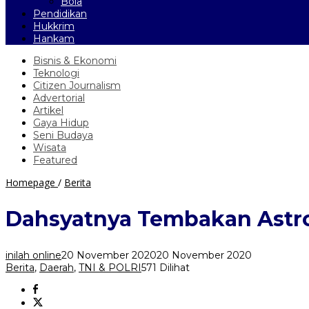
Bola
Pendidikan
Hukkrim
Hankam
Bisnis & Ekonomi
Teknologi
Citizen Journalism
Advertorial
Artikel
Gaya Hidup
Seni Budaya
Wisata
Featured
Dahsyatnya
Homepage
/
Berita
Tembakan
Astros
Dahsyatnya Tembakan Astro
Yonarmed-
1
Kostrad
inilah online
20 November 2020
20 November 2020
di
Berita
,
Daerah
,
TNI & POLRI
571 Dilihat
Martapura