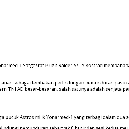
armed-1 Satgasrat Brigif Raider-9/DY Kostrad membahana 
ahanan sebagai tembakan perlindungan pemunduran pasukan
n TNI AD besar-besaran, salah satunya adalah senjata pam
ga pucuk Astros milik Yonarmed-1 yang terbagi dalam dua s
indungi pemunduran sebanyak 8 butir dan sesi kedua mer