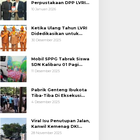
Perpustakaan DPP LVRI
Terus Mengalir
10 Januari 2026
Ketika Ulang Tahun LVRI
Didedikasikan untuk
Kemanusiaan
30 Desember 2025
Mobil SPPG Tabrak Siswa
SDN Kalibaru 01 Pagi
Cilincing Jakarta Utara
11 Desember 2025
Pabrik Genteng Ibukota
Tiba-Tiba Di Eksekusi
Jurusita Pengadilan Negeri
4 Desember 2025
Tangerang, Diduga Cacat
Hukum Sejak Awal
Viral Isu Penutupan Jalan,
Kanwil Kemenag DKI
Jakarta Luruskan Fakta
28 November 2025