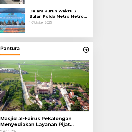
Dalam Kurun Waktu 3
Bulan Polda Metro Metro
Ungkap 1,14 Ton Narkoba
1 Oktober 2025
Pantura
Masjid al-Fairus Pekalongan
Menyediakan Layanan Pijat
hingga Potong Rambut Gratis bagi
9 April 2025