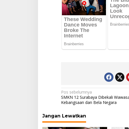
Navigasi
Pos sebelumnya
SMKN 12 Surabaya Dibekali Wawas
pos
Kebangsaan dan Bela Negara
Jangan Lewatkan