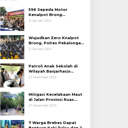
Pemudik Lebaran 2025
596 Sepeda Motor
Kenalpot Brong
Diamankan Polres
12 Januari 2024
Pubalingga
Wujudkan Zero Knalpot
Brong, Polres Pekalongan
Kota Berikan Edukasi
12 Januari 2024
Kepada Pelajar
Patroli Anak Sekolah di
Wilayah Banjarharjo
Brebes
27 November 2023
Mitigasi Kecelakaan Maut
di Jalan Provinsi Ruas
Banjarharjo-Salem
27 November 2023
7 Warga Brebes Dapat
Bantuan Kaki Palsu dan 2