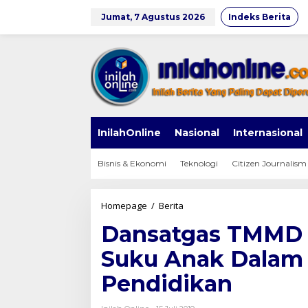
Lewati
ke
Jumat, 7 Agustus 2026
Indeks Berita
konten
InilahOnline
Nasional
Internasional
Bisnis & Ekonomi
Teknologi
Citizen Journalism
Dansatgas
Homepage
/
Berita
TMMD
Dansatgas TMMD 
ke-
105
Suku Anak Dalam
Harap
Warga
Pendidikan
Suku
Anak
Dalam