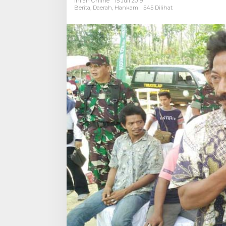
Inilah Online
15 Juli 2019
Bisa
Berita
,
Daerah
,
Hankam
545 Dilihat
Mendapat
Pendidikan