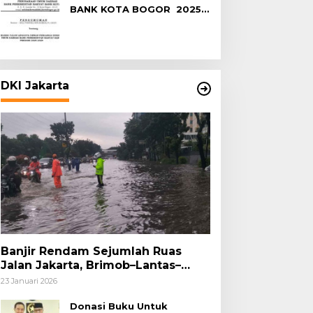
BANK KOTA BOGOR 2025-
2029
DKI Jakarta
Banjir Rendam Sejumlah Ruas
Jalan Jakarta, Brimob–Lantas–
Polair PMJ Bergerak Cepat, Polri
23 Januari 2026
Siagakan 128.247 Personel Secara
Nasional
Donasi Buku Untuk