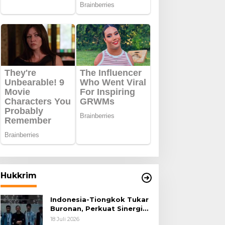
Hukkrim
Indonesia-Tiongkok Tukar
Buronan, Perkuat Sinergi
Penegakan Hukum Lintas
18 Juli 2026