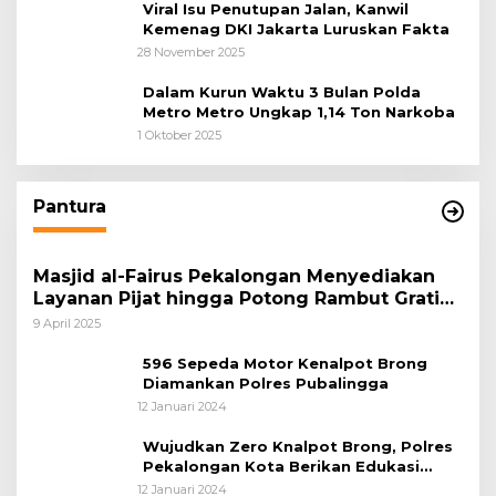
Viral Isu Penutupan Jalan, Kanwil
Kemenag DKI Jakarta Luruskan Fakta
28 November 2025
Dalam Kurun Waktu 3 Bulan Polda
Metro Metro Ungkap 1,14 Ton Narkoba
1 Oktober 2025
Pantura
Masjid al-Fairus Pekalongan Menyediakan
Layanan Pijat hingga Potong Rambut Gratis
bagi Pemudik Lebaran 2025
9 April 2025
596 Sepeda Motor Kenalpot Brong
Diamankan Polres Pubalingga
12 Januari 2024
Wujudkan Zero Knalpot Brong, Polres
Pekalongan Kota Berikan Edukasi
Kepada Pelajar
12 Januari 2024