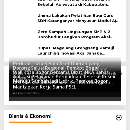
Sekolah Adiwiyata di Kabupaten
Magelang
Unima Lakukan Pelatihan Bagi Guru
SDN Karanganyar Menyusun Modul Ajar
Berbasis Adiwiyata
Zero Sampah Lingkungan SMP N 2
Borobudur Langkah Program Aksi
Janaka
Bupati Magelang Grengseng Pamuji
Launching Inovasi Aksi Janaka
Program Sekolah Adiwiyata
Perkuat Tata Kelola Aset Daerah yang
Dorong Salusi Regional, Pemkot Bogor
Transparan dan Akuntabel Pemkot Bogor
Wali Kota Bogor bersama Dirut INKA Bahas
Teknologi
Dukung Pengolahan Sampah Jadi Energi Listrik
Luncurkan SIMASDA
Aplikasi Pelayanan Pengaduan Reserse Resmi
8 Juli 2026
Trase Uji Coba
Menuju Sampah Jadi Listrik, Pemkot Bogor
8 April 2026
Diluncurkan: Masyarakat Kini Bisa Mengadu
7 Januari 2026
Mantapkan Kerja Sama PSEL
Lebih Cepat, Mudah, dan Terintegrasi
12 Desember 2025
4 Desember 2025
Bisnis & Ekonomi