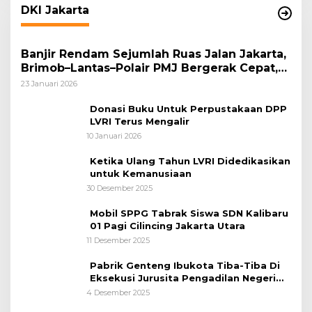
DKI Jakarta
Banjir Rendam Sejumlah Ruas Jalan Jakarta,
Brimob–Lantas–Polair PMJ Bergerak Cepat,
Polri Siagakan 128.247 Personel Secara
23 Januari 2026
Nasional
Donasi Buku Untuk Perpustakaan DPP
LVRI Terus Mengalir
10 Januari 2026
Ketika Ulang Tahun LVRI Didedikasikan
untuk Kemanusiaan
30 Desember 2025
Mobil SPPG Tabrak Siswa SDN Kalibaru
01 Pagi Cilincing Jakarta Utara
11 Desember 2025
Pabrik Genteng Ibukota Tiba-Tiba Di
Eksekusi Jurusita Pengadilan Negeri
Tangerang, Diduga Cacat Hukum Sejak
4 Desember 2025
Awal