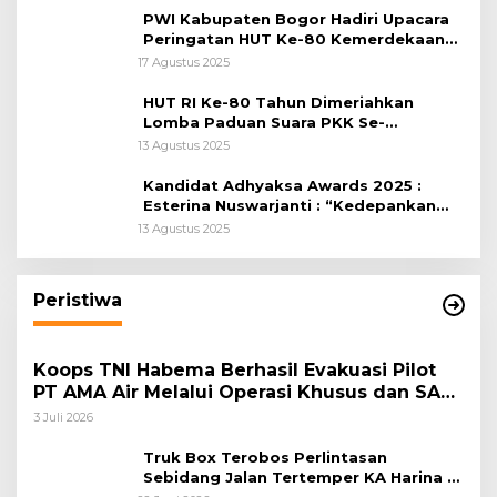
PWI Kabupaten Bogor Hadiri Upacara
Peringatan HUT Ke-80 Kemerdekaan
RI, di Lapangan Tegar Beriman
17 Agustus 2025
HUT RI Ke-80 Tahun Dimeriahkan
Lomba Paduan Suara PKK Se-
Kabupaten Bogor
13 Agustus 2025
Kandidat Adhyaksa Awards 2025 :
Esterina Nuswarjanti : “Kedepankan
Keadilan Restoratif Wujudkan
13 Agustus 2025
Masyarakat Harmonis”
Peristiwa
Koops TNI Habema Berhasil Evakuasi Pilot
PT AMA Air Melalui Operasi Khusus dan SAR
Taktis
3 Juli 2026
Truk Box Terobos Perlintasan
Sebidang Jalan Tertemper KA Harina di
Jalan Stasiun Poncol-Jrakah Semarang