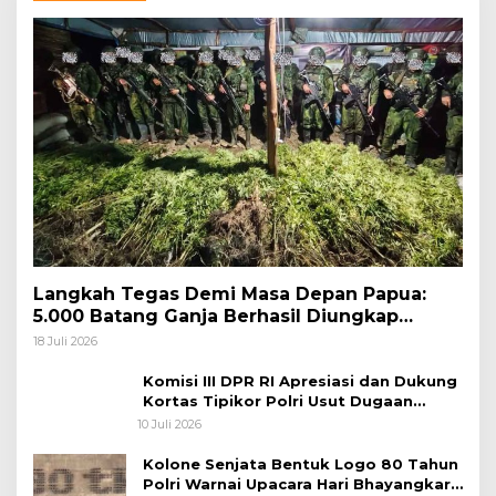
Langkah Tegas Demi Masa Depan Papua:
5.000 Batang Ganja Berhasil Diungkap
Koops TNI Habema
18 Juli 2026
Komisi III DPR RI Apresiasi dan Dukung
Kortas Tipikor Polri Usut Dugaan
Korupsi Batu Bara
10 Juli 2026
Kolone Senjata Bentuk Logo 80 Tahun
Polri Warnai Upacara Hari Bhayangkara