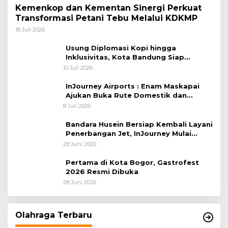
Kemenkop dan Kementan Sinergi Perkuat
Transformasi Petani Tebu Melalui KDKMP
18 Juli 2026
Usung Diplomasi Kopi hingga
Inklusivitas, Kota Bandung Siap
Sambut 25 Duta Besar di Festival Asia
10 Juli 2026
Afrika 2026
InJourney Airports : Enam Maskapai
Ajukan Buka Rute Domestik dan
Internasional dari Bandara Husein
8 Juli 2026
Sastranegara
Bandara Husein Bersiap Kembali Layani
Penerbangan Jet, InJourney Mulai
Tahap Optimalisasi
28 Juni 2026
Pertama di Kota Bogor, Gastrofest
2026 Resmi Dibuka
28 Juni 2026
Olahraga Terbaru