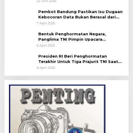
22 Juni 2026
Pemkot Bandung Pastikan Isu Dugaan
Kebocoran Data Bukan Berasal dari
Server Disdukcapil
7 April 2026
Bentuk Penghormatan Negara,
Panglima TNI Pimpin Upacara
Pemakaman Militer
6 April 2026
Presiden RI Beri Penghormatan
Terakhir Untuk Tiga Prajurit TNI Saat
Persemayaman di Bandara Soekarno-
6 April 2026
Hatta