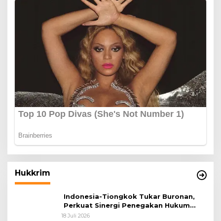
Hukkrim
Indonesia-Tiongkok Tukar Buronan,
Perkuat Sinergi Penegakan Hukum
Lintas Negara
18 Juli 2026