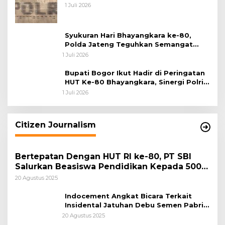
ke-80
1 Juli 2026
Syukuran Hari Bhayangkara ke-80,
Polda Jateng Teguhkan Semangat
Pengabdian dan Pererat Kebersamaan
1 Juli 2026
Bupati Bogor Ikut Hadir di Peringatan
HUT Ke-80 Bhayangkara, Sinergi Polri
dan Pemkab Bogor Jadi Kunci Menjaga
1 Juli 2026
Keamanan Daerah
Citizen Journalism
Bertepatan Dengan HUT RI ke-80, PT SBI
Salurkan Beasiswa Pendidikan Kepada 500
Pelajar
20 Agustus 2025
Indocement Angkat Bicara Terkait
Insidental Jatuhan Debu Semen Pabrik
Citeureup
20 Agustus 2025