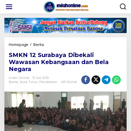
Lewati
ke
konten
SMKN
Homepage
/
Berita
12
SMKN 12 Surabaya Dibekali
Surabaya
Dibekali
Wawasan Kebangsaan dan Bela
Wawasan
Negara
Kebangsaan
dan
Inilah Online
15 Juli 2019
Bela
Berita
,
Jawa Timur
,
Pendidikan
491 Dilihat
Negara