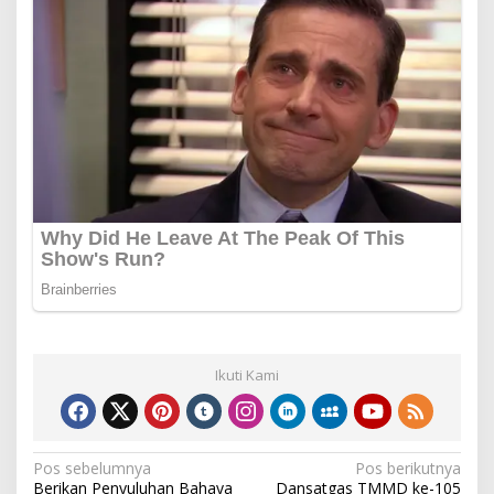
Ikuti Kami
Navigasi
Pos sebelumnya
Pos berikutnya
Berikan Penyuluhan Bahaya
Dansatgas TMMD ke-105