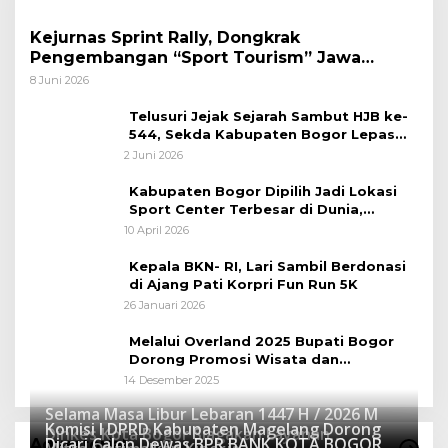
Kejurnas Sprint Rally, Dongkrak
Pengembangan “Sport Tourism” Jawa
Tengah
8 Juni 2026
Telusuri Jejak Sejarah Sambut HJB ke-
544, Sekda Kabupaten Bogor Lepas
Gowes Napak Tilas Bogor
2 Juni 2026
Kabupaten Bogor Dipilih Jadi Lokasi
Sport Center Terbesar di Dunia,
Peluang Tingkatkan Pertumbuhan
10 April 2026
Ekonomi Baru
Kepala BKN- RI, Lari Sambil Berdonasi
di Ajang Pati Korpri Fun Run 5K
26 Januari 2026
Melalui Overland 2025 Bupati Bogor
Dorong Promosi Wisata dan
Pelestarian Alam
14 Desember 2025
Selama Masa Libur Lebaran 1447 H / 2026 M
Komisi I DPRD Kabupaten Magelang Dorong
Dinkes Kota Bogor Siagakan Layanan
Dicari Calon Dewas BPR BANK KOTA BOGOR
Advertorial