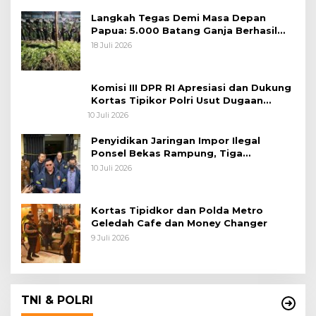
Langkah Tegas Demi Masa Depan
Papua: 5.000 Batang Ganja Berhasil
Diungkap Koops TNI Habema
18 Juli 2026
Komisi III DPR RI Apresiasi dan Dukung
Kortas Tipikor Polri Usut Dugaan
Korupsi Batu Bara
10 Juli 2026
Penyidikan Jaringan Impor Ilegal
Ponsel Bekas Rampung, Tiga
Tersangka Sudah P-21 dan Satu Buron
10 Juli 2026
Kortas Tipidkor dan Polda Metro
Geledah Cafe dan Money Changer
9 Juli 2026
TNI & POLRI