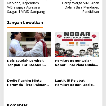
pos
Narkoba, Kapendam
Harap Warga Suku Anak
V/Brawijaya Apresiasi
Dalam Bisa Mendapat
Satgas TMMD Sampang
Pendidikan
Jangan Lewatkan
Rois Syuriah Lombok
Pemkot Bogor Gelar
Tengah TGH MAARIF:
Nobar Final Piala Dunia
“Telah Lahir Mujadid
2026 di Plaza Balai Kota
Abad Kedua NU”
Dedie Rachim Minta
Lantik 15 Pejabat
Perumda Tirta Pakuan
Pemkot Bogor, Dedie
Salurkan Air Bersih bagi
Rachim: Laksanakan
Warga Terdampak
Tugas Sesuai Harapan
Kekeringan
Masyarakat
Komentar