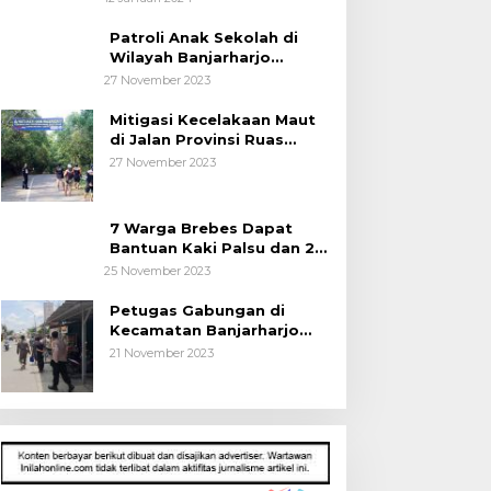
Kepada Pelajar
Patroli Anak Sekolah di
Wilayah Banjarharjo
Brebes
27 November 2023
Mitigasi Kecelakaan Maut
di Jalan Provinsi Ruas
Banjarharjo-Salem
27 November 2023
7 Warga Brebes Dapat
Bantuan Kaki Palsu dan 2
Operasi Bibir Sumbing
25 November 2023
Petugas Gabungan di
Kecamatan Banjarharjo
Patroli Anak Sekolah
21 November 2023