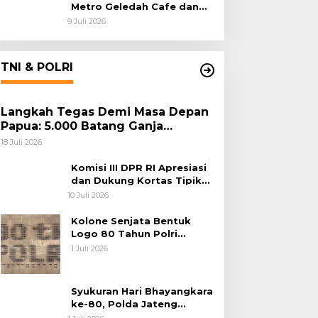
Metro Geledah Cafe dan
Money Changer
9 Juli 2026
TNI & POLRI
Langkah Tegas Demi Masa Depan
Papua: 5.000 Batang Ganja
Berhasil Diungkap Koops TNI
18 Juli 2026
Habema
Komisi III DPR RI Apresiasi
dan Dukung Kortas Tipikor
Polri Usut Dugaan Korupsi
10 Juli 2026
Batu Bara
Kolone Senjata Bentuk
Logo 80 Tahun Polri
Warnai Upacara Hari
1 Juli 2026
Bhayangkara ke-80
Syukuran Hari Bhayangkara
ke-80, Polda Jateng
Teguhkan Semangat