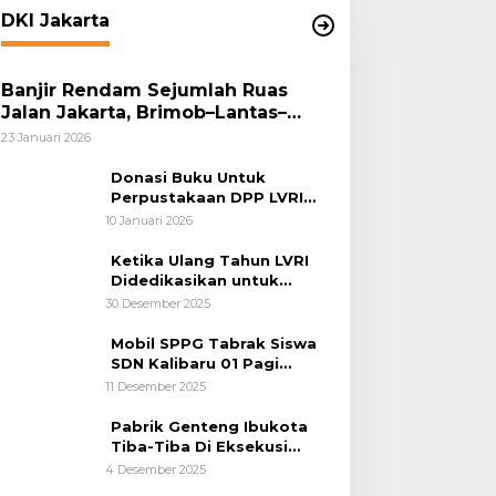
DKI Jakarta
Banjir Rendam Sejumlah Ruas
Jalan Jakarta, Brimob–Lantas–
Polair PMJ Bergerak Cepat, Polri
23 Januari 2026
Siagakan 128.247 Personel Secara
Nasional
Donasi Buku Untuk
Perpustakaan DPP LVRI
Terus Mengalir
10 Januari 2026
Ketika Ulang Tahun LVRI
Didedikasikan untuk
Kemanusiaan
30 Desember 2025
Mobil SPPG Tabrak Siswa
SDN Kalibaru 01 Pagi
Cilincing Jakarta Utara
11 Desember 2025
Pabrik Genteng Ibukota
Tiba-Tiba Di Eksekusi
Jurusita Pengadilan Negeri
4 Desember 2025
Tangerang, Diduga Cacat