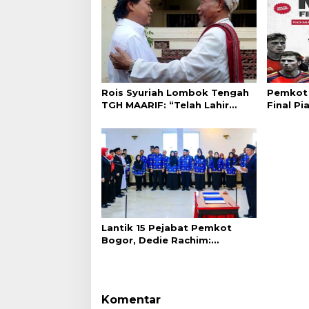
Rois Syuriah Lombok Tengah
Pemkot 
TGH MAARIF: “Telah Lahir
Final Pi
Mujadid Abad Kedua NU”
Plaza Ba
Lantik 15 Pejabat Pemkot
Bogor, Dedie Rachim:
Laksanakan Tugas Sesuai
Harapan Masyarakat
Komentar