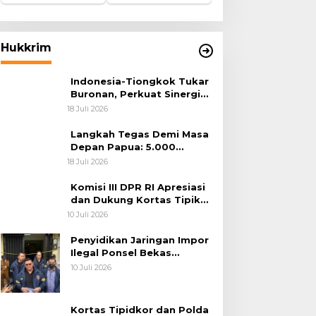
Hukkrim
Indonesia-Tiongkok Tukar
Buronan, Perkuat Sinergi
Penegakan Hukum Lintas
18 Juli 2026
Negara
Langkah Tegas Demi Masa
Depan Papua: 5.000
Batang Ganja Berhasil
18 Juli 2026
Diungkap Koops TNI
Habema
Komisi III DPR RI Apresiasi
dan Dukung Kortas Tipikor
Polri Usut Dugaan Korupsi
10 Juli 2026
Batu Bara
Penyidikan Jaringan Impor
Ilegal Ponsel Bekas
Rampung, Tiga Tersangka
10 Juli 2026
Sudah P-21 dan Satu Buron
Kortas Tipidkor dan Polda