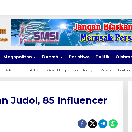
Megapolitan
Daerah
Peristiwa
Politik
Olahra
Advertorial
Artikel
Gaya Hidup
Seni Budaya
Wisata
Feature
 Judol, 85 Influencer