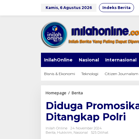
Lewati
ke
Kamis, 6 Agustus 2026
Indeks Berita
konten
InilahOnline
Nasional
Internasional
Bisnis & Ekonomi
Teknologi
Citizen Journalism
Diduga
Homepage
/
Berita
Promosikan
Diduga Promosikan
Judol,
85
Ditangkap Polri
Influencer
Ditangkap
Polri
Inilah Online
24 November 2024
Berita
,
Hukkrim
,
Nasional
525 Dilihat