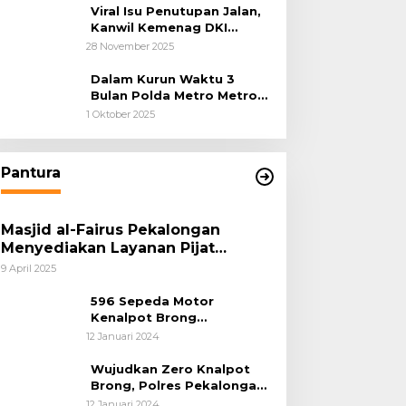
Hukum Sejak Awal
Viral Isu Penutupan Jalan,
Kanwil Kemenag DKI
Jakarta Luruskan Fakta
28 November 2025
Dalam Kurun Waktu 3
Bulan Polda Metro Metro
Ungkap 1,14 Ton Narkoba
1 Oktober 2025
Pantura
Masjid al-Fairus Pekalongan
Menyediakan Layanan Pijat
hingga Potong Rambut Gratis bagi
9 April 2025
Pemudik Lebaran 2025
596 Sepeda Motor
Kenalpot Brong
Diamankan Polres
12 Januari 2024
Pubalingga
Wujudkan Zero Knalpot
Brong, Polres Pekalongan
Kota Berikan Edukasi
12 Januari 2024