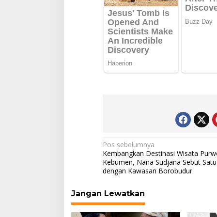
Navigasi
Pos sebelumnya
Kembangkan Destinasi Wisata Purw
pos
Kebumen, Nana Sudjana Sebut Satu
dengan Kawasan Borobudur
Jangan Lewatkan