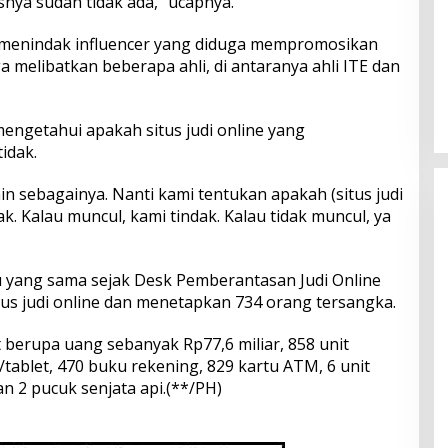
usnya sudah tidak ada,” ucapnya.
am menindak influencer yang diduga mempromosikan
uga melibatkan beberapa ahli, di antaranya ahli ITE dan
mengetahui apakah situs judi online yang
idak.
lain sebagainya. Nanti kami tentukan apakah (situs judi
dak. Kalau muncul, kami tindak. Kalau tidak muncul, ya
u yang sama sejak Desk Pemberantasan Judi Online
asus judi online dan menetapkan 734 orang tersangka.
t berupa uang sebanyak Rp77,6 miliar, 858 unit
tablet, 470 buku rekening, 829 kartu ATM, 6 unit
n 2 pucuk senjata api.(**/PH)