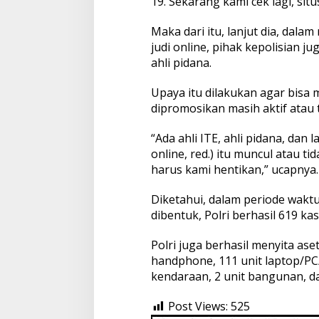
19. Sekarang kami cek lagi, sit
Maka dari itu, lanjut dia, dal
judi online, pihak kepolisian j
ahli pidana.
Upaya itu dilakukan agar bisa 
dipromosikan masih aktif atau t
“Ada ahli ITE, ahli pidana, dan 
online, red.) itu muncul atau ti
harus kami hentikan,” ucapnya.
Diketahui, dalam periode wakt
dibentuk, Polri berhasil 619 k
Polri juga berhasil menyita ase
handphone, 111 unit laptop/PC/
kendaraan, 2 unit bangunan, da
Post Views:
525