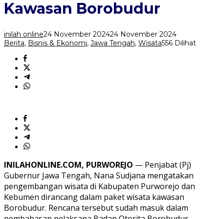
Paket
Kawasan Borobudur
dengan
Kawasan
Borobudur
inilah online
24 November 2024
24 November 2024
Berita
,
Bisnis & Ekonomi
,
Jawa Tengah
,
Wisata
556 Dilihat
INILAHONLINE.COM, PURWOREJO
— Penjabat (Pj)
Gubernur Jawa Tengah, Nana Sudjana mengatakan
pengembangan wisata di Kabupaten Purworejo dan
Kebumen dirancang dalam paket wisata kawasan
Borobudur. Rencana tersebut sudah masuk dalam
pembahasan pelaksana Badan Otorita Borobudur.