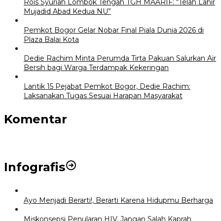
Rois Syuriah Lombok Tengah TGH MAARIF: “Telah Lahir
Mujadid Abad Kedua NU”
Pemkot Bogor Gelar Nobar Final Piala Dunia 2026 di
Plaza Balai Kota
Dedie Rachim Minta Perumda Tirta Pakuan Salurkan Air
Bersih bagi Warga Terdampak Kekeringan
Lantik 15 Pejabat Pemkot Bogor, Dedie Rachim:
Laksanakan Tugas Sesuai Harapan Masyarakat
Komentar
Infografis
Ayo Menjadi Berarti!, Berarti Karena Hidupmu Berharga
Miskonsepsi Penularan HIV, Jangan Salah Kaprah