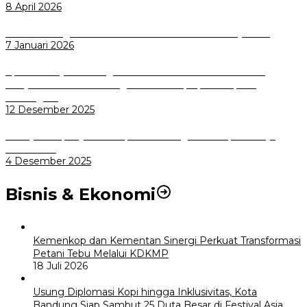
8 April 2026
Wali Kota Bogor bersama Dirut INKA Bahas Trase Uji Coba
7 Januari 2026
Aplikasi Pelayanan Pengaduan Reserse Resmi Diluncurkan:
Masyarakat Kini Bisa Mengadu Lebih Cepat, Mudah, dan
Terintegrasi
12 Desember 2025
Menuju Sampah Jadi Listrik, Pemkot Bogor Mantapkan Kerja
Sama PSEL
4 Desember 2025
Bisnis & Ekonomi
Kemenkop dan Kementan Sinergi Perkuat Transformasi
Petani Tebu Melalui KDKMP
18 Juli 2026
Usung Diplomasi Kopi hingga Inklusivitas, Kota
Bandung Siap Sambut 25 Duta Besar di Festival Asia