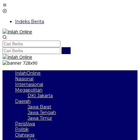
Lewati
ke
konten
Indeks Berita
InilahOnline
Nasional
Internasional
Megapolitan
DKI Jakarta
Daerah
Jawa Barat
Jawa Tengah
Jawa Timur
Peristiwa
Politik
Olahraga