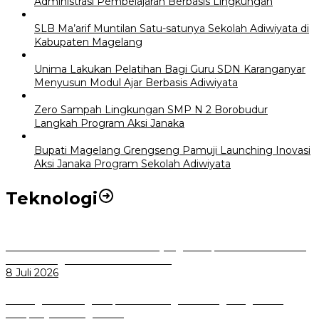
Administrasi Pembelajaran Berbasis Lingkungan
SLB Ma’arif Muntilan Satu-satunya Sekolah Adiwiyata di
Kabupaten Magelang
Unima Lakukan Pelatihan Bagi Guru SDN Karanganyar
Menyusun Modul Ajar Berbasis Adiwiyata
Zero Sampah Lingkungan SMP N 2 Borobudur
Langkah Program Aksi Janaka
Bupati Magelang Grengseng Pamuji Launching Inovasi
Aksi Janaka Program Sekolah Adiwiyata
Teknologi
Perkuat Tata Kelola Aset Daerah yang Transparan dan Akuntabel
Pemkot Bogor Luncurkan SIMASDA
8 Juli 2026
Dorong Salusi Regional, Pemkot Bogor Dukung Pengolahan
Sampah Jadi Energi Listrik