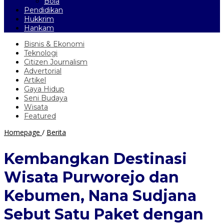
Bola
Pendidikan
Hukkrim
Hankam
Bisnis & Ekonomi
Teknologi
Citizen Journalism
Advertorial
Artikel
Gaya Hidup
Seni Budaya
Wisata
Featured
Kembangkan
Homepage
/
Berita
Destinasi
Wisata
Kembangkan Destinasi
Purworejo
dan
Wisata Purworejo dan
Kebumen,
Nana
Kebumen, Nana Sudjana
Sudjana
Sebut
Sebut Satu Paket dengan
Satu