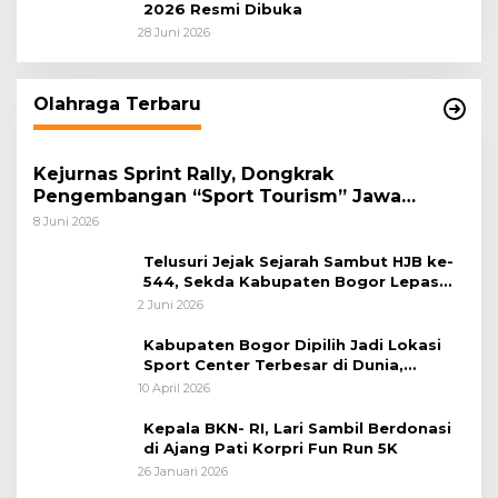
2026 Resmi Dibuka
28 Juni 2026
Olahraga Terbaru
Kejurnas Sprint Rally, Dongkrak
Pengembangan “Sport Tourism” Jawa
Tengah
8 Juni 2026
Telusuri Jejak Sejarah Sambut HJB ke-
544, Sekda Kabupaten Bogor Lepas
Gowes Napak Tilas Bogor
2 Juni 2026
Kabupaten Bogor Dipilih Jadi Lokasi
Sport Center Terbesar di Dunia,
Peluang Tingkatkan Pertumbuhan
10 April 2026
Ekonomi Baru
Kepala BKN- RI, Lari Sambil Berdonasi
di Ajang Pati Korpri Fun Run 5K
26 Januari 2026