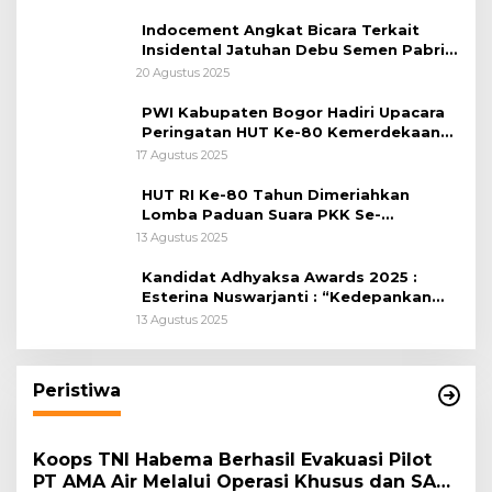
Indocement Angkat Bicara Terkait
Insidental Jatuhan Debu Semen Pabrik
Citeureup
20 Agustus 2025
PWI Kabupaten Bogor Hadiri Upacara
Peringatan HUT Ke-80 Kemerdekaan
RI, di Lapangan Tegar Beriman
17 Agustus 2025
HUT RI Ke-80 Tahun Dimeriahkan
Lomba Paduan Suara PKK Se-
Kabupaten Bogor
13 Agustus 2025
Kandidat Adhyaksa Awards 2025 :
Esterina Nuswarjanti : “Kedepankan
Keadilan Restoratif Wujudkan
13 Agustus 2025
Masyarakat Harmonis”
Peristiwa
Koops TNI Habema Berhasil Evakuasi Pilot
PT AMA Air Melalui Operasi Khusus dan SAR