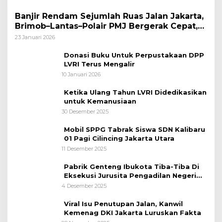
Banjir Rendam Sejumlah Ruas Jalan Jakarta,
Brimob–Lantas–Polair PMJ Bergerak Cepat,
Polri Siagakan 128.247 Personel Secara
23 Januari 2026
Nasional
Donasi Buku Untuk Perpustakaan DPP
LVRI Terus Mengalir
10 Januari 2026
Ketika Ulang Tahun LVRI Didedikasikan
untuk Kemanusiaan
30 Desember 2025
Mobil SPPG Tabrak Siswa SDN Kalibaru
01 Pagi Cilincing Jakarta Utara
11 Desember 2025
Pabrik Genteng Ibukota Tiba-Tiba Di
Eksekusi Jurusita Pengadilan Negeri
Tangerang, Diduga Cacat Hukum Sejak
4 Desember 2025
Awal
Viral Isu Penutupan Jalan, Kanwil
Kemenag DKI Jakarta Luruskan Fakta