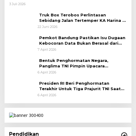
Taktis
3 Juli 2026
Truk Box Terobos Perlintasan
Sebidang Jalan Tertemper KA Harina di
Jalan Stasiun Poncol-Jrakah Semarang
22 Juni 2026
Pemkot Bandung Pastikan Isu Dugaan
Kebocoran Data Bukan Berasal dari
Server Disdukcapil
7 April 2026
Bentuk Penghormatan Negara,
Panglima TNI Pimpin Upacara
Pemakaman Militer
6 April 2026
Presiden RI Beri Penghormatan
Terakhir Untuk Tiga Prajurit TNI Saat
Persemayaman di Bandara Soekarno-
6 April 2026
Hatta
Pendidikan