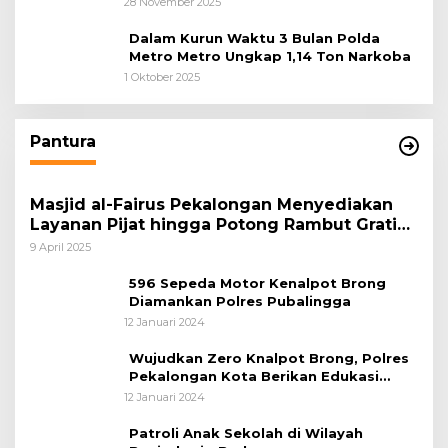
28 November 2025
Dalam Kurun Waktu 3 Bulan Polda
Metro Metro Ungkap 1,14 Ton Narkoba
1 Oktober 2025
Pantura
Masjid al-Fairus Pekalongan Menyediakan
Layanan Pijat hingga Potong Rambut Gratis
bagi Pemudik Lebaran 2025
9 April 2025
596 Sepeda Motor Kenalpot Brong
Diamankan Polres Pubalingga
12 Januari 2024
Wujudkan Zero Knalpot Brong, Polres
Pekalongan Kota Berikan Edukasi
Kepada Pelajar
12 Januari 2024
Patroli Anak Sekolah di Wilayah