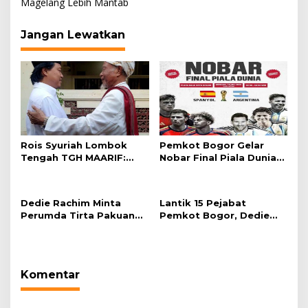
Magelang Lebih Mantab
Jangan Lewatkan
Rois Syuriah Lombok
Pemkot Bogor Gelar
Tengah TGH MAARIF:
Nobar Final Piala Dunia
“Telah Lahir Mujadid
2026 di Plaza Balai Kota
Abad Kedua NU”
Dedie Rachim Minta
Lantik 15 Pejabat
Perumda Tirta Pakuan
Pemkot Bogor, Dedie
Salurkan Air Bersih bagi
Rachim: Laksanakan
Warga Terdampak
Tugas Sesuai Harapan
Kekeringan
Masyarakat
Komentar