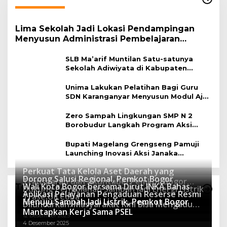
Lima Sekolah Jadi Lokasi Pendampingan
Menyusun Administrasi Pembelajaran
Berbasis Lingkungan
SLB Ma’arif Muntilan Satu-satunya
Sekolah Adiwiyata di Kabupaten
Magelang
Unima Lakukan Pelatihan Bagi Guru
SDN Karanganyar Menyusun Modul Ajar
Berbasis Adiwiyata
Zero Sampah Lingkungan SMP N 2
Borobudur Langkah Program Aksi
Janaka
Bupati Magelang Grengseng Pamuji
Launching Inovasi Aksi Janaka
Program Sekolah Adiwiyata
Perkuat Tata Kelola Aset Daerah yang
Dorong Salusi Regional, Pemkot Bogor
Transparan dan Akuntabel Pemkot Bogor
Wali Kota Bogor bersama Dirut INKA Bahas
Teknologi
Dukung Pengolahan Sampah Jadi Energi Listrik
Luncurkan SIMASDA
Aplikasi Pelayanan Pengaduan Reserse Resmi
8 Juli 2026
Trase Uji Coba
Menuju Sampah Jadi Listrik, Pemkot Bogor
8 April 2026
Diluncurkan: Masyarakat Kini Bisa Mengadu
7 Januari 2026
Mantapkan Kerja Sama PSEL
Lebih Cepat, Mudah, dan Terintegrasi
12 Desember 2025
4 Desember 2025