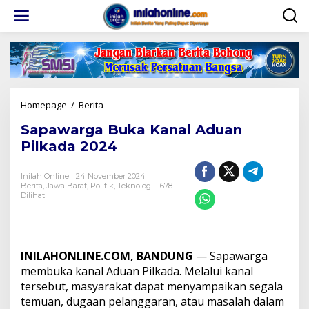
Lewati
ke
konten
Sapawarga
Homepage
/
Berita
Buka
Sapawarga Buka Kanal Aduan
Kanal
Aduan
Pilkada 2024
Pilkada
2024
Inilah Online
24 November 2024
Berita
,
Jawa Barat
,
Politik
,
Teknologi
678
Dilihat
INILAHONLINE.COM, BANDUNG
— Sapawarga
membuka kanal Aduan Pilkada. Melalui kanal
tersebut, masyarakat dapat menyampaikan segala
temuan, dugaan pelanggaran, atau masalah dalam