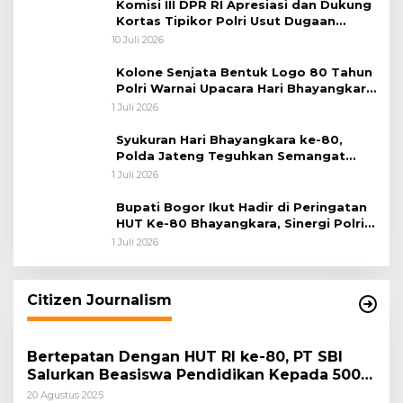
Komisi III DPR RI Apresiasi dan Dukung
Kortas Tipikor Polri Usut Dugaan
Korupsi Batu Bara
10 Juli 2026
Kolone Senjata Bentuk Logo 80 Tahun
Polri Warnai Upacara Hari Bhayangkara
ke-80
1 Juli 2026
Syukuran Hari Bhayangkara ke-80,
Polda Jateng Teguhkan Semangat
Pengabdian dan Pererat Kebersamaan
1 Juli 2026
Bupati Bogor Ikut Hadir di Peringatan
HUT Ke-80 Bhayangkara, Sinergi Polri
dan Pemkab Bogor Jadi Kunci Menjaga
1 Juli 2026
Keamanan Daerah
Citizen Journalism
Bertepatan Dengan HUT RI ke-80, PT SBI
Salurkan Beasiswa Pendidikan Kepada 500
Pelajar
20 Agustus 2025