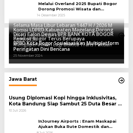
Melalui Overland 2025 Bupati Bogor
Dorong Promosi Wisata dan
Pelestarian Alam
14 Desember 2025
Selama Masa Libur Lebaran 1447 H / 2026 M
Komisi I DPRD Kabupaten Magelang Dorong
Dinkes Kota Bogor Siagakan Layanan
Dicari Calon Dewas BPR BANK KOTA BOGOR
Advertorial
Mitra Optimalkan Kinerja
Kesehatan
Pemkot Bogor Terus Berupaya
16 Maret 2026
2025-2029
BPBD Kota Bogor Sosialisasikan Multiplatform
27 Mei 2025
Mengoperasikan Lagi Biskita Trans Pakuan
15 April 2025
Peringatan Dini Bencana
4 Februari 2025
25 November 2024
Jawa Barat
Usung Diplomasi Kopi hingga Inklusivitas,
Kota Bandung Siap Sambut 25 Duta Besar di
Festival Asia Afrika 2026
10 Juli 2026
InJourney Airports : Enam Maskapai
Ajukan Buka Rute Domestik dan
Internasional dari Bandara Husein
8 Juli 2026