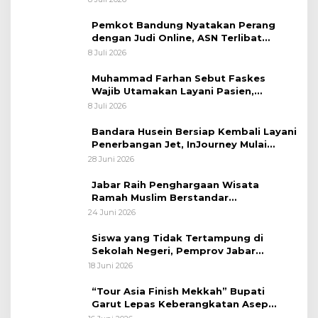
Sastranegara
Pemkot Bandung Nyatakan Perang
dengan Judi Online, ASN Terlibat
Terancam Dipecat Tidak Hormat
8 Juli 2026
Muhammad Farhan Sebut Faskes
Wajib Utamakan Layani Pasien,
Penolakan akan Berujung Sanksi Tegas
8 Juli 2026
Bandara Husein Bersiap Kembali Layani
Penerbangan Jet, InJourney Mulai
Tahap Optimalisasi
28 Juni 2026
Jabar Raih Penghargaan Wisata
Ramah Muslim Berstandar
Internasional
24 Juni 2026
Siswa yang Tidak Tertampung di
Sekolah Negeri, Pemprov Jabar
Siapkan Bantuan Dana Pendidikan
18 Juni 2026
untuk Sekolah Swasta
“Tour Asia Finish Mekkah” Bupati
Garut Lepas Keberangkatan Asep
Akung