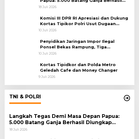
Papua: 5.000 Batang Ganja Berhasil
Diungkap Koops TNI Habema
18 Juli 2026
Komisi III DPR RI Apresiasi dan Dukung
Kortas Tipikor Polri Usut Dugaan
Korupsi Batu Bara
10 Juli 2026
Penyidikan Jaringan Impor Ilegal
Ponsel Bekas Rampung, Tiga
Tersangka Sudah P-21 dan Satu Buron
10 Juli 2026
Kortas Tipidkor dan Polda Metro
Geledah Cafe dan Money Changer
9 Juli 2026
TNI & POLRI
Langkah Tegas Demi Masa Depan Papua:
5.000 Batang Ganja Berhasil Diungkap
Koops TNI Habema
18 Juli 2026