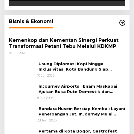
Bisnis & Ekonomi
Kemenkop dan Kementan Sinergi Perkuat
Transformasi Petani Tebu Melalui KDKMP
18 Juli 2026
Usung Diplomasi Kopi hingga
Inklusivitas, Kota Bandung Siap
Sambut 25 Duta Besar di Festival Asia
10 Juli 2026
Afrika 2026
InJourney Airports : Enam Maskapai
Ajukan Buka Rute Domestik dan
Internasional dari Bandara Husein
8 Juli 2026
Sastranegara
Bandara Husein Bersiap Kembali Layani
Penerbangan Jet, InJourney Mulai
Tahap Optimalisasi
28 Juni 2026
Pertama di Kota Bogor, Gastrofest