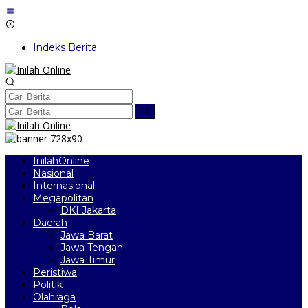
Lewati
ke
konten
Indeks Berita
InilahOnline
Nasional
Internasional
Megapolitan
DKI Jakarta
Daerah
Jawa Barat
Jawa Tengah
Jawa Timur
Peristiwa
Politik
Olahraga