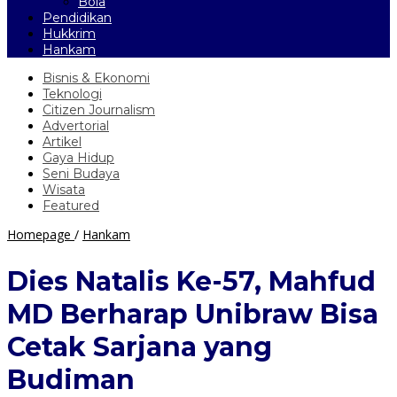
Bola
Pendidikan
Hukkrim
Hankam
Bisnis & Ekonomi
Teknologi
Citizen Journalism
Advertorial
Artikel
Gaya Hidup
Seni Budaya
Wisata
Featured
Dies
Homepage
/
Hankam
Natalis
Ke-
Dies Natalis Ke-57, Mahfud
57,
Mahfud
MD Berharap Unibraw Bisa
MD
Berharap
Cetak Sarjana yang
Unibraw
Bisa
Budiman
Cetak