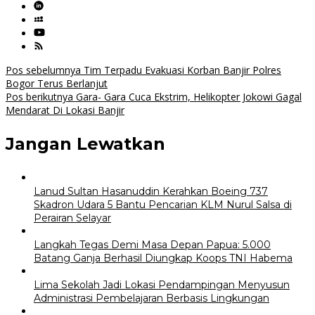
Navigasi
Pos sebelumnya
Tim Terpadu Evakuasi Korban Banjir Polres
Bogor Terus Berlanjut
pos
Pos berikutnya
Gara- Gara Cuca Ekstrim, Helikopter Jokowi Gagal
Mendarat Di Lokasi Banjir
Jangan Lewatkan
Lanud Sultan Hasanuddin Kerahkan Boeing 737
Skadron Udara 5 Bantu Pencarian KLM Nurul Salsa di
Perairan Selayar
Langkah Tegas Demi Masa Depan Papua: 5.000
Batang Ganja Berhasil Diungkap Koops TNI Habema
Lima Sekolah Jadi Lokasi Pendampingan Menyusun
Administrasi Pembelajaran Berbasis Lingkungan