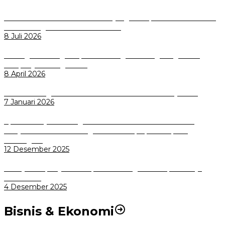
Perkuat Tata Kelola Aset Daerah yang Transparan dan Akuntabel
Pemkot Bogor Luncurkan SIMASDA
8 Juli 2026
Dorong Salusi Regional, Pemkot Bogor Dukung Pengolahan
Sampah Jadi Energi Listrik
8 April 2026
Wali Kota Bogor bersama Dirut INKA Bahas Trase Uji Coba
7 Januari 2026
Aplikasi Pelayanan Pengaduan Reserse Resmi Diluncurkan:
Masyarakat Kini Bisa Mengadu Lebih Cepat, Mudah, dan
Terintegrasi
12 Desember 2025
Menuju Sampah Jadi Listrik, Pemkot Bogor Mantapkan Kerja
Sama PSEL
4 Desember 2025
Bisnis & Ekonomi