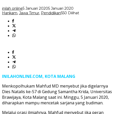
Sarjana
yang
inilah online
5 Januari 2020
5 Januari 2020
Budiman
Hankam
,
Jawa Timur
,
Pendidikan
550 Dilihat
INILAHONLINE.COM, KOTA MALANG
Menkopolhukam Mahfud MD menyebut jika digelarnya
Dies Natalis ke-57 di Gedung Samantha Krida, Universitas
Brawijaya, Kota Malang saat ini. Minggu, 5 Januari 2020,
diharapkan mampu mencetak sarjana yang budiman.
Melalui orasi ilmiahnya, Mahfud menyebut jika peran