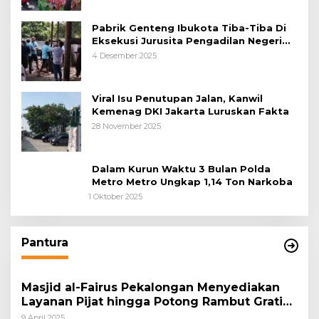
Pabrik Genteng Ibukota Tiba-Tiba Di
Eksekusi Jurusita Pengadilan Negeri
Tangerang, Diduga Cacat Hukum Sejak
4 Desember 2025
Awal
Viral Isu Penutupan Jalan, Kanwil
Kemenag DKI Jakarta Luruskan Fakta
28 November 2025
Dalam Kurun Waktu 3 Bulan Polda
Metro Metro Ungkap 1,14 Ton Narkoba
1 Oktober 2025
Pantura
Masjid al-Fairus Pekalongan Menyediakan
Layanan Pijat hingga Potong Rambut Gratis
bagi Pemudik Lebaran 2025
9 April 2025