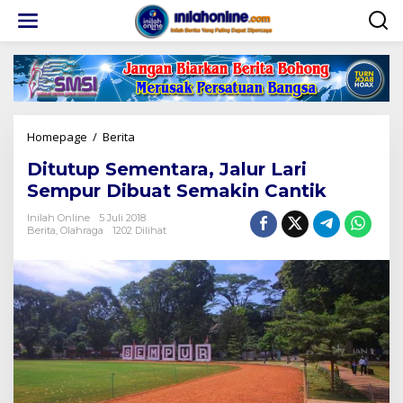
Lewati
ke
konten
Ditutup
Homepage
/
Berita
Sementara,
Ditutup Sementara, Jalur Lari
Jalur
Lari
Sempur Dibuat Semakin Cantik
Sempur
Dibuat
Inilah Online
5 Juli 2018
Berita
,
Olahraga
1202 Dilihat
Semakin
Cantik