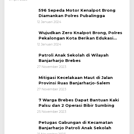
596 Sepeda Motor Kenalpot Brong
Diamankan Polres Pubalingga
12 Januari 2024
Wujudkan Zero Knalpot Brong, Polres
Pekalongan Kota Berikan Edukasi
Kepada Pelajar
12 Januari 2024
Patroli Anak Sekolah di Wilayah
Banjarharjo Brebes
27 November 2023
Mitigasi Kecelakaan Maut di Jalan
Provinsi Ruas Banjarharjo-Salem
27 November 2023
7 Warga Brebes Dapat Bantuan Kaki
Palsu dan 2 Operasi Bibir Sumbing
25 November 2023
Petugas Gabungan di Kecamatan
Banjarharjo Patroli Anak Sekolah
21 November 2023