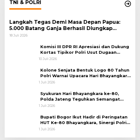
TNI & POLRI
Langkah Tegas Demi Masa Depan Papua:
5.000 Batang Ganja Berhasil Diungkap
Koops TNI Habema
18 Juli 2026
Komisi III DPR RI Apresiasi dan Dukung
Kortas Tipikor Polri Usut Dugaan
Korupsi Batu Bara
10 Juli 2026
Kolone Senjata Bentuk Logo 80 Tahun
Polri Warnai Upacara Hari Bhayangkara
ke-80
1 Juli 2026
Syukuran Hari Bhayangkara ke-80,
Polda Jateng Teguhkan Semangat
Pengabdian dan Pererat Kebersamaan
1 Juli 2026
Bupati Bogor Ikut Hadir di Peringatan
HUT Ke-80 Bhayangkara, Sinergi Polri
dan Pemkab Bogor Jadi Kunci Menjaga
1 Juli 2026
Keamanan Daerah