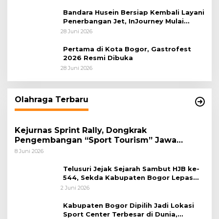
Sastranegara
Bandara Husein Bersiap Kembali Layani
Penerbangan Jet, InJourney Mulai
Tahap Optimalisasi
28 Juni 2026
Pertama di Kota Bogor, Gastrofest
2026 Resmi Dibuka
28 Juni 2026
Olahraga Terbaru
Kejurnas Sprint Rally, Dongkrak
Pengembangan “Sport Tourism” Jawa
Tengah
8 Juni 2026
Telusuri Jejak Sejarah Sambut HJB ke-
544, Sekda Kabupaten Bogor Lepas
Gowes Napak Tilas Bogor
2 Juni 2026
Kabupaten Bogor Dipilih Jadi Lokasi
Sport Center Terbesar di Dunia,