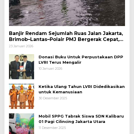
Banjir Rendam Sejumlah Ruas Jalan Jakarta,
Brimob–Lantas–Polair PMJ Bergerak Cepat,
Polri Siagakan 128.247 Personel Secara
23 Januari 2026
Nasional
Donasi Buku Untuk Perpustakaan DPP
LVRI Terus Mengalir
10 Januari 2026
Ketika Ulang Tahun LVRI Didedikasikan
untuk Kemanusiaan
30 Desember 2025
Mobil SPPG Tabrak Siswa SDN Kalibaru
01 Pagi Cilincing Jakarta Utara
11 Desember 2025