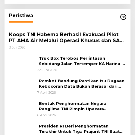
Masyarakat Harmonis”
Peristiwa
Koops TNI Habema Berhasil Evakuasi Pilot
PT AMA Air Melalui Operasi Khusus dan SAR
Taktis
3 Juli 2026
Truk Box Terobos Perlintasan
Sebidang Jalan Tertemper KA Harina di
Jalan Stasiun Poncol-Jrakah Semarang
22 Juni 2026
Pemkot Bandung Pastikan Isu Dugaan
Kebocoran Data Bukan Berasal dari
Server Disdukcapil
7 April 2026
Bentuk Penghormatan Negara,
Panglima TNI Pimpin Upacara
Pemakaman Militer
6 April 2026
Presiden RI Beri Penghormatan
Terakhir Untuk Tiga Prajurit TNI Saat