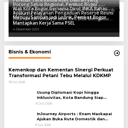
Perkuat Tata Kelola Aset Daerah yang
Dorong Salusi Regional, Pemkot Bogor
Transparan dan Akuntabel Pemkot Bogor
Wali Kota Bogor bersama Dirut INKA Bahas
Teknologi
Dukung Pengolahan Sampah Jadi Energi Listrik
Luncurkan SIMASDA
Aplikasi Pelayanan Pengaduan Reserse Resmi
8 Juli 2026
Trase Uji Coba
Menuju Sampah Jadi Listrik, Pemkot Bogor
8 April 2026
Diluncurkan: Masyarakat Kini Bisa Mengadu
7 Januari 2026
Mantapkan Kerja Sama PSEL
Lebih Cepat, Mudah, dan Terintegrasi
12 Desember 2025
4 Desember 2025
Bisnis & Ekonomi
Kemenkop dan Kementan Sinergi Perkuat
Transformasi Petani Tebu Melalui KDKMP
18 Juli 2026
Usung Diplomasi Kopi hingga
Inklusivitas, Kota Bandung Siap
Sambut 25 Duta Besar di Festival Asia
10 Juli 2026
Afrika 2026
InJourney Airports : Enam Maskapai
Ajukan Buka Rute Domestik dan
Internasional dari Bandara Husein
8 Juli 2026