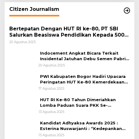
Citizen Journalism
Bertepatan Dengan HUT RI ke-80, PT SBI
Salurkan Beasiswa Pendidikan Kepada 500
Pelajar
20 Agustus 2025
Indocement Angkat Bicara Terkait
Insidental Jatuhan Debu Semen Pabrik
Citeureup
20 Agustus 2025
PWI Kabupaten Bogor Hadiri Upacara
Peringatan HUT Ke-80 Kemerdekaan
RI, di Lapangan Tegar Beriman
17 Agustus 2025
HUT RI Ke-80 Tahun Dimeriahkan
Lomba Paduan Suara PKK Se-
Kabupaten Bogor
13 Agustus 2025
Kandidat Adhyaksa Awards 2025 :
Esterina Nuswarjanti : “Kedepankan
Keadilan Restoratif Wujudkan
13 Agustus 2025