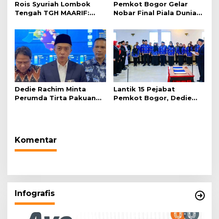
Rois Syuriah Lombok
Pemkot Bogor Gelar
Tengah TGH MAARIF:
Nobar Final Piala Dunia
“Telah Lahir Mujadid
2026 di Plaza Balai Kota
Abad Kedua NU”
Dedie Rachim Minta
Lantik 15 Pejabat
Perumda Tirta Pakuan
Pemkot Bogor, Dedie
Salurkan Air Bersih bagi
Rachim: Laksanakan
Warga Terdampak
Tugas Sesuai Harapan
Kekeringan
Masyarakat
Komentar
Infografis