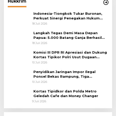
Hukkrim
Indonesia-Tiongkok Tukar Buronan,
Perkuat Sinergi Penegakan Hukum
Lintas Negara
18 Juli 2026
Langkah Tegas Demi Masa Depan
Papua: 5.000 Batang Ganja Berhasil
Diungkap Koops TNI Habema
18 Juli 2026
Komisi III DPR RI Apresiasi dan Dukung
Kortas Tipikor Polri Usut Dugaan
Korupsi Batu Bara
10 Juli 2026
Penyidikan Jaringan Impor Ilegal
Ponsel Bekas Rampung, Tiga
Tersangka Sudah P-21 dan Satu Buron
10 Juli 2026
Kortas Tipidkor dan Polda Metro
Geledah Cafe dan Money Changer
9 Juli 2026