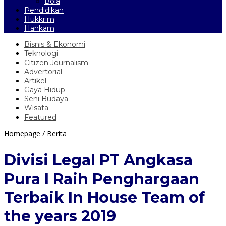
Bola
Pendidikan
Hukkrim
Hankam
Bisnis & Ekonomi
Teknologi
Citizen Journalism
Advertorial
Artikel
Gaya Hidup
Seni Budaya
Wisata
Featured
Divisi
Homepage
/
Berita
Legal
PT
Divisi Legal PT Angkasa
Angkasa
Pura
Pura I Raih Penghargaan
I
Raih
Terbaik In House Team of
Penghargaan
Terbaik
the years 2019
In