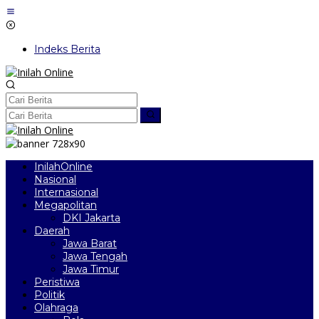
Lewati
ke
konten
Indeks Berita
InilahOnline
Nasional
Internasional
Megapolitan
DKI Jakarta
Daerah
Jawa Barat
Jawa Tengah
Jawa Timur
Peristiwa
Politik
Olahraga