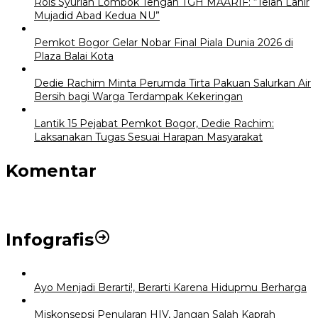
Rois Syuriah Lombok Tengah TGH MAARIF: “Telah Lahir
Mujadid Abad Kedua NU”
Pemkot Bogor Gelar Nobar Final Piala Dunia 2026 di
Plaza Balai Kota
Dedie Rachim Minta Perumda Tirta Pakuan Salurkan Air
Bersih bagi Warga Terdampak Kekeringan
Lantik 15 Pejabat Pemkot Bogor, Dedie Rachim:
Laksanakan Tugas Sesuai Harapan Masyarakat
Komentar
Infografis
Ayo Menjadi Berarti!, Berarti Karena Hidupmu Berharga
Miskonsepsi Penularan HIV, Jangan Salah Kaprah