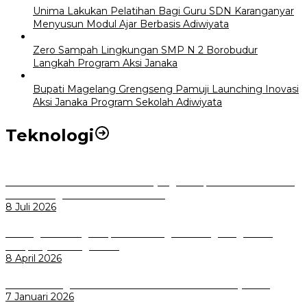
Unima Lakukan Pelatihan Bagi Guru SDN Karanganyar
Menyusun Modul Ajar Berbasis Adiwiyata
Zero Sampah Lingkungan SMP N 2 Borobudur
Langkah Program Aksi Janaka
Bupati Magelang Grengseng Pamuji Launching Inovasi
Aksi Janaka Program Sekolah Adiwiyata
Teknologi
Perkuat Tata Kelola Aset Daerah yang Transparan dan Akuntabel
Pemkot Bogor Luncurkan SIMASDA
8 Juli 2026
Dorong Salusi Regional, Pemkot Bogor Dukung Pengolahan
Sampah Jadi Energi Listrik
8 April 2026
Wali Kota Bogor bersama Dirut INKA Bahas Trase Uji Coba
7 Januari 2026