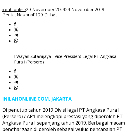
House
Team
inilah online
29 November 2019
29 November 2019
of
Berita
,
Nasional
1109 Dilihat
the
years
2019
I Wayan Sutawijaya - Vice President Legal PT Angkasa
Pura I (Persero)
INILAHONLINE.COM, JAKARTA
Di penutup tahun 2019 Divisi legal PT Angkasa Pura I
(Persero) / AP1 melengkapi prestasi yang diperoleh PT
Angkasa Pura I sepanjang tahun 2019. Berbagai macam
penghargaan di peroleh sebagai wujud pencapaian PT