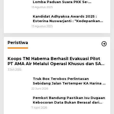
Lomba Paduan Suara PKK Se-
Kabupaten Bogor
13 Agustus 2025
Kandidat Adhyaksa Awards 2025 :
Esterina Nuswarjanti : “Kedepankan
Keadilan Restoratif Wujudkan
13 Agustus 2025
Masyarakat Harmonis”
Peristiwa
Koops TNI Habema Berhasil Evakuasi Pilot
PT AMA Air Melalui Operasi Khusus dan SAR
Taktis
3 Juli 2026
Truk Box Terobos Perlintasan
Sebidang Jalan Tertemper KA Harina di
Jalan Stasiun Poncol-Jrakah Semarang
22 Juni 2026
Pemkot Bandung Pastikan Isu Dugaan
Kebocoran Data Bukan Berasal dari
Server Disdukcapil
7 April 2026