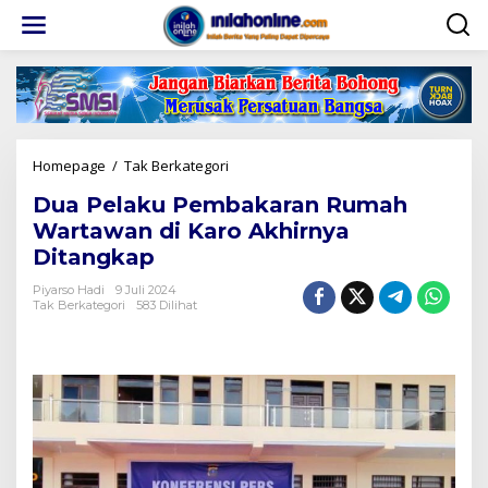
Lewati
ke
konten
Dua
Homepage
/
Tak Berkategori
Pelaku
Dua Pelaku Pembakaran Rumah
Pembakaran
Rumah
Wartawan di Karo Akhirnya
Wartawan
Ditangkap
di
Karo
Piyarso Hadi
9 Juli 2024
Akhirnya
Tak Berkategori
583 Dilihat
Ditangkap