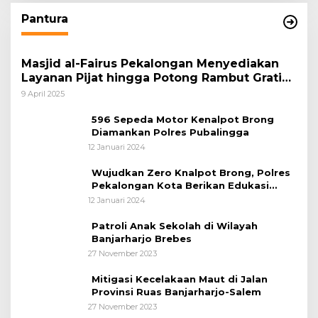
Pantura
Masjid al-Fairus Pekalongan Menyediakan
Layanan Pijat hingga Potong Rambut Gratis
bagi Pemudik Lebaran 2025
9 April 2025
596 Sepeda Motor Kenalpot Brong
Diamankan Polres Pubalingga
12 Januari 2024
Wujudkan Zero Knalpot Brong, Polres
Pekalongan Kota Berikan Edukasi
Kepada Pelajar
12 Januari 2024
Patroli Anak Sekolah di Wilayah
Banjarharjo Brebes
27 November 2023
Mitigasi Kecelakaan Maut di Jalan
Provinsi Ruas Banjarharjo-Salem
27 November 2023