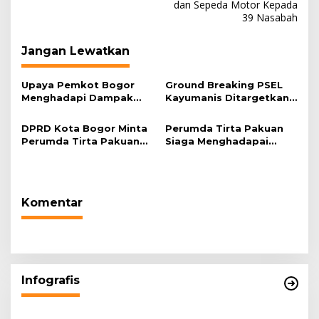
dan Sepeda Motor Kepada
39 Nasabah
Jangan Lewatkan
Upaya Pemkot Bogor
Ground Breaking PSEL
Menghadapi Dampak
Kayumanis Ditargetkan
Kemarau Panjang
November,
Pembangunan Akses
DPRD Kota Bogor Minta
Perumda Tirta Pakuan
Jalan Dikebut
Perumda Tirta Pakuan
Siaga Menghadapai
dan BPBD Salurkan
Musim Kemarau dan Siap
Bantuan Air Bersih
Pasok Air Bersih Ke
Kepada Warga Saat
Masyarakat Kota Bogor
Musim Kemarau
Komentar
Infografis