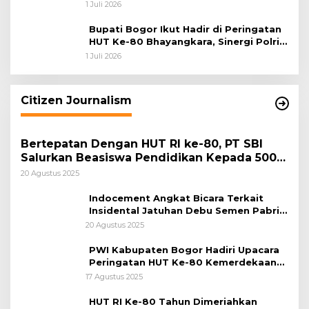
Pengabdian dan Pererat Kebersamaan
1 Juli 2026
Bupati Bogor Ikut Hadir di Peringatan
HUT Ke-80 Bhayangkara, Sinergi Polri
dan Pemkab Bogor Jadi Kunci Menjaga
1 Juli 2026
Keamanan Daerah
Citizen Journalism
Bertepatan Dengan HUT RI ke-80, PT SBI
Salurkan Beasiswa Pendidikan Kepada 500
Pelajar
20 Agustus 2025
Indocement Angkat Bicara Terkait
Insidental Jatuhan Debu Semen Pabrik
Citeureup
20 Agustus 2025
PWI Kabupaten Bogor Hadiri Upacara
Peringatan HUT Ke-80 Kemerdekaan
RI, di Lapangan Tegar Beriman
17 Agustus 2025
HUT RI Ke-80 Tahun Dimeriahkan