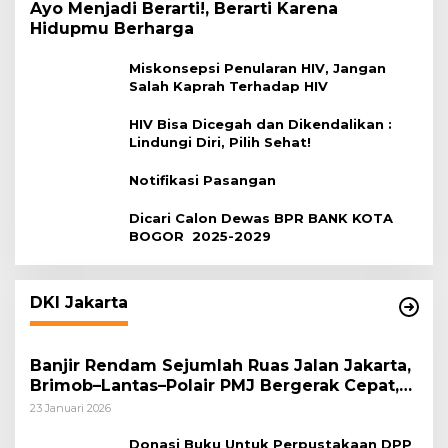
Ayo Menjadi Berarti!, Berarti Karena
Hidupmu Berharga
Miskonsepsi Penularan HIV, Jangan
Salah Kaprah Terhadap HIV
HIV Bisa Dicegah dan Dikendalikan :
Lindungi Diri, Pilih Sehat!
Notifikasi Pasangan
Dicari Calon Dewas BPR BANK KOTA
BOGOR 2025-2029
DKI Jakarta
Banjir Rendam Sejumlah Ruas Jalan Jakarta,
Brimob–Lantas–Polair PMJ Bergerak Cepat,
Polri Siagakan 128.247 Personel Secara
23 Januari 2026
Nasional
Donasi Buku Untuk Perpustakaan DPP