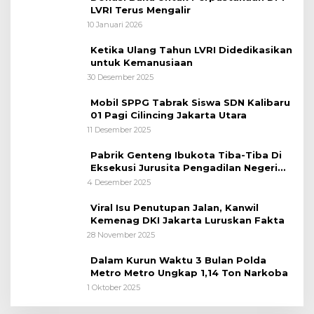
LVRI Terus Mengalir
10 Januari 2026
Ketika Ulang Tahun LVRI Didedikasikan
untuk Kemanusiaan
30 Desember 2025
Mobil SPPG Tabrak Siswa SDN Kalibaru
01 Pagi Cilincing Jakarta Utara
11 Desember 2025
Pabrik Genteng Ibukota Tiba-Tiba Di
Eksekusi Jurusita Pengadilan Negeri
Tangerang, Diduga Cacat Hukum Sejak
4 Desember 2025
Awal
Viral Isu Penutupan Jalan, Kanwil
Kemenag DKI Jakarta Luruskan Fakta
28 November 2025
Dalam Kurun Waktu 3 Bulan Polda
Metro Metro Ungkap 1,14 Ton Narkoba
1 Oktober 2025