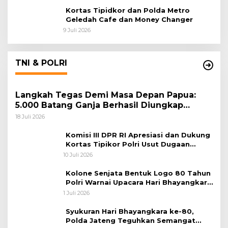
Kortas Tipidkor dan Polda Metro
Geledah Cafe dan Money Changer
9 Juli 2026
TNI & POLRI
Langkah Tegas Demi Masa Depan Papua:
5.000 Batang Ganja Berhasil Diungkap
Koops TNI Habema
18 Juli 2026
Komisi III DPR RI Apresiasi dan Dukung
Kortas Tipikor Polri Usut Dugaan
Korupsi Batu Bara
10 Juli 2026
Kolone Senjata Bentuk Logo 80 Tahun
Polri Warnai Upacara Hari Bhayangkara
ke-80
1 Juli 2026
Syukuran Hari Bhayangkara ke-80,
Polda Jateng Teguhkan Semangat