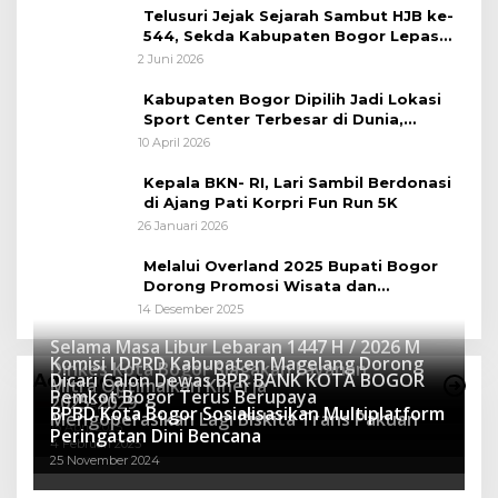
Telusuri Jejak Sejarah Sambut HJB ke-
544, Sekda Kabupaten Bogor Lepas
Gowes Napak Tilas Bogor
2 Juni 2026
Kabupaten Bogor Dipilih Jadi Lokasi
Sport Center Terbesar di Dunia,
Peluang Tingkatkan Pertumbuhan
10 April 2026
Ekonomi Baru
Kepala BKN- RI, Lari Sambil Berdonasi
di Ajang Pati Korpri Fun Run 5K
26 Januari 2026
Melalui Overland 2025 Bupati Bogor
Dorong Promosi Wisata dan
Pelestarian Alam
14 Desember 2025
Selama Masa Libur Lebaran 1447 H / 2026 M
Komisi I DPRD Kabupaten Magelang Dorong
Dinkes Kota Bogor Siagakan Layanan
Dicari Calon Dewas BPR BANK KOTA BOGOR
Advertorial
Mitra Optimalkan Kinerja
Kesehatan
Pemkot Bogor Terus Berupaya
16 Maret 2026
2025-2029
BPBD Kota Bogor Sosialisasikan Multiplatform
27 Mei 2025
Mengoperasikan Lagi Biskita Trans Pakuan
15 April 2025
Peringatan Dini Bencana
4 Februari 2025
25 November 2024