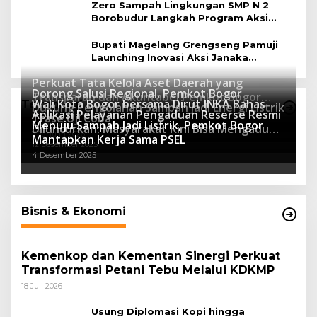
Zero Sampah Lingkungan SMP N 2
Borobudur Langkah Program Aksi
Janaka
Bupati Magelang Grengseng Pamuji
Launching Inovasi Aksi Janaka
Program Sekolah Adiwiyata
Perkuat Tata Kelola Aset Daerah yang
Dorong Salusi Regional, Pemkot Bogor
Transparan dan Akuntabel Pemkot Bogor
Wali Kota Bogor bersama Dirut INKA Bahas
Teknologi
Dukung Pengolahan Sampah Jadi Energi Listrik
Luncurkan SIMASDA
Aplikasi Pelayanan Pengaduan Reserse Resmi
8 Juli 2026
Trase Uji Coba
Menuju Sampah Jadi Listrik, Pemkot Bogor
8 April 2026
Diluncurkan: Masyarakat Kini Bisa Mengadu
7 Januari 2026
Mantapkan Kerja Sama PSEL
Lebih Cepat, Mudah, dan Terintegrasi
12 Desember 2025
4 Desember 2025
Bisnis & Ekonomi
Kemenkop dan Kementan Sinergi Perkuat
Transformasi Petani Tebu Melalui KDKMP
18 Juli 2026
Usung Diplomasi Kopi hingga