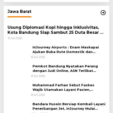
Jawa Barat
Usung Diplomasi Kopi hingga Inklusivitas,
Kota Bandung Siap Sambut 25 Duta Besar di
Festival Asia Afrika 2026
10 Juli 2026
InJourney Airports : Enam Maskapai
Ajukan Buka Rute Domestik dan
Internasional dari Bandara Husein
8 Juli 2026
Sastranegara
Pemkot Bandung Nyatakan Perang
dengan Judi Online, ASN Terlibat
Terancam Dipecat Tidak Hormat
8 Juli 2026
Muhammad Farhan Sebut Faskes
Wajib Utamakan Layani Pasien,
Penolakan akan Berujung Sanksi Tegas
8 Juli 2026
Bandara Husein Bersiap Kembali Layani
Penerbangan Jet, InJourney Mulai
Tahap Optimalisasi