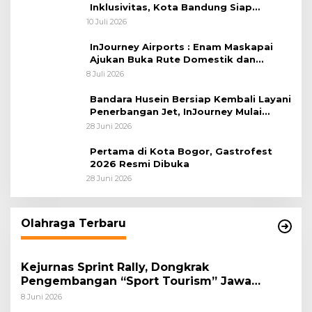
Inklusivitas, Kota Bandung Siap
Sambut 25 Duta Besar di Festival Asia
10 Juli 2026
Afrika 2026
InJourney Airports : Enam Maskapai
Ajukan Buka Rute Domestik dan
Internasional dari Bandara Husein
8 Juli 2026
Sastranegara
Bandara Husein Bersiap Kembali Layani
Penerbangan Jet, InJourney Mulai
Tahap Optimalisasi
28 Juni 2026
Pertama di Kota Bogor, Gastrofest
2026 Resmi Dibuka
28 Juni 2026
Olahraga Terbaru
Kejurnas Sprint Rally, Dongkrak
Pengembangan “Sport Tourism” Jawa
Tengah
8 Juni 2026