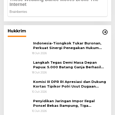
Hukkrim
Indonesia-Tiongkok Tukar Buronan,
Perkuat Sinergi Penegakan Hukum
Lintas Negara
18 Juli 2026
Langkah Tegas Demi Masa Depan
Papua: 5.000 Batang Ganja Berhasil
Diungkap Koops TNI Habema
18 Juli 2026
Komisi III DPR RI Apresiasi dan Dukung
Kortas Tipikor Polri Usut Dugaan
Korupsi Batu Bara
10 Juli 2026
Penyidikan Jaringan Impor Ilegal
Ponsel Bekas Rampung, Tiga
Tersangka Sudah P-21 dan Satu Buron
10 Juli 2026