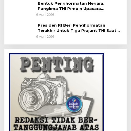
Bentuk Penghormatan Negara,
Panglima TNI Pimpin Upacara
Pemakaman Militer
6 April 2026
Presiden RI Beri Penghormatan
Terakhir Untuk Tiga Prajurit TNI Saat
Persemayaman di Bandara Soekarno-
6 April 2026
Hatta