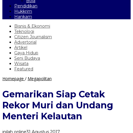
Bola
Pendidikan
Hukkrim
Hankam
Bisnis & Ekonomi
Teknologi
Citizen Journalism
Advertorial
Artikel
Gaya Hidup
Seni Budaya
Wisata
Featured
Gemarikan
Homepage
/
Megapolitan
Siap
Cetak
Gemarikan Siap Cetak
Rekor
Muri
Rekor Muri dan Undang
dan
Undang
Menteri Kelautan
Menteri
Kelautan
inilah online
31 Agustus 2017