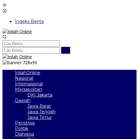
Lewati
ke
konten
Indeks Berita
InilahOnline
Nasional
Internasional
Megapolitan
DKI Jakarta
Daerah
Jawa Barat
Jawa Tengah
Jawa Timur
Peristiwa
Politik
Olahraga