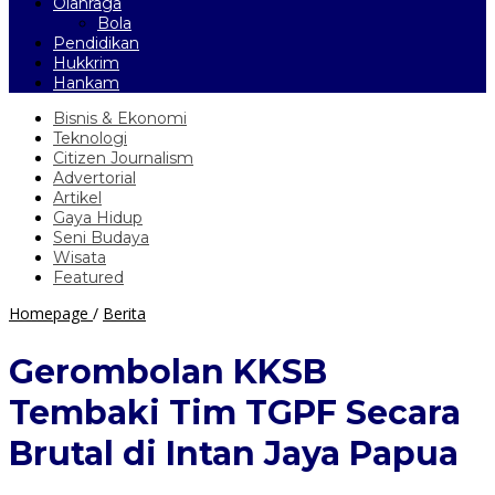
Olahraga
Bola
Pendidikan
Hukkrim
Hankam
Bisnis & Ekonomi
Teknologi
Citizen Journalism
Advertorial
Artikel
Gaya Hidup
Seni Budaya
Wisata
Featured
Gerombolan
Homepage
/
Berita
KKSB
Tembaki
Gerombolan KKSB
Tim
TGPF
Tembaki Tim TGPF Secara
Secara
Brutal
Brutal di Intan Jaya Papua
di
Intan