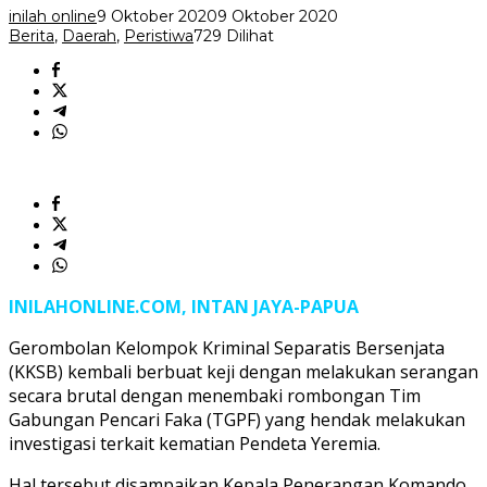
Jaya
inilah online
9 Oktober 2020
9 Oktober 2020
Papua
Berita
,
Daerah
,
Peristiwa
729 Dilihat
INILAHONLINE.COM, INTAN JAYA-PAPUA
Gerombolan Kelompok Kriminal Separatis Bersenjata
(KKSB) kembali berbuat keji dengan melakukan serangan
secara brutal dengan menembaki rombongan Tim
Gabungan Pencari Faka (TGPF) yang hendak melakukan
investigasi terkait kematian Pendeta Yeremia.
Hal tersebut disampaikan Kepala Penerangan Komando