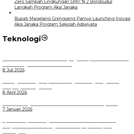
Zero Sampah Lingkungan SMP N 2 Borobudur
Langkah Program Aksi Janaka
Bupati Magelang Grengseng Pamuji Launching Inovasi
Aksi Janaka Program Sekolah Adiwiyata
Teknologi
Perkuat Tata Kelola Aset Daerah yang Transparan dan Akuntabel
Pemkot Bogor Luncurkan SIMASDA
8 Juli 2026
Dorong Salusi Regional, Pemkot Bogor Dukung Pengolahan
Sampah Jadi Energi Listrik
8 April 2026
Wali Kota Bogor bersama Dirut INKA Bahas Trase Uji Coba
7 Januari 2026
Aplikasi Pelayanan Pengaduan Reserse Resmi Diluncurkan:
Masyarakat Kini Bisa Mengadu Lebih Cepat, Mudah, dan
Terintegrasi