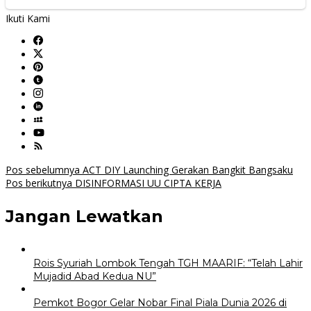
Ikuti Kami
Navigasi
Pos sebelumnya
ACT DIY Launching Gerakan Bangkit Bangsaku
Pos berikutnya
DISINFORMASI UU CIPTA KERJA
pos
Jangan Lewatkan
Rois Syuriah Lombok Tengah TGH MAARIF: “Telah Lahir
Mujadid Abad Kedua NU”
Pemkot Bogor Gelar Nobar Final Piala Dunia 2026 di