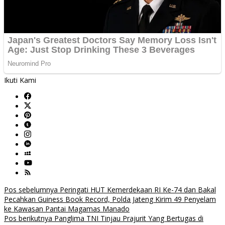
Ikuti Kami
Navigasi
Pos sebelumnya
Peringati HUT Kemerdekaan RI Ke-74 dan Bakal
Pecahkan Guiness Book Record, Polda Jateng Kirim 49 Penyelam
pos
ke Kawasan Pantai Magamas Manado
Pos berikutnya
Panglima TNI Tinjau Prajurit Yang Bertugas di