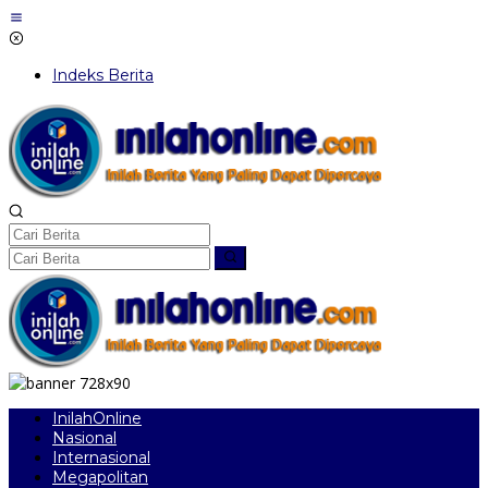
Lewati
ke
konten
Indeks Berita
InilahOnline
Nasional
Internasional
Megapolitan