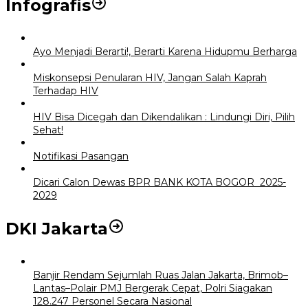
Infografis
Ayo Menjadi Berarti!, Berarti Karena Hidupmu Berharga
Miskonsepsi Penularan HIV, Jangan Salah Kaprah
Terhadap HIV
HIV Bisa Dicegah dan Dikendalikan : Lindungi Diri, Pilih
Sehat!
Notifikasi Pasangan
Dicari Calon Dewas BPR BANK KOTA BOGOR 2025-
2029
DKI Jakarta
Banjir Rendam Sejumlah Ruas Jalan Jakarta, Brimob–
Lantas–Polair PMJ Bergerak Cepat, Polri Siagakan
128.247 Personel Secara Nasional