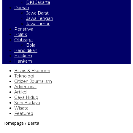
DKI Jakarta
Daerah
Jawa Barat
Jawa Tengah
Jawa Timur
Peristiwa
Politik
Olahraga
Bola
Pendidikan
Hukkrim
Hankam
Bisnis & Ekonomi
Teknologi
Citizen Journalism
Advertorial
Artikel
Gaya Hidup
Seni Budaya
Wisata
Featured
Gubernur
Homepage
/
Berita
Jateng