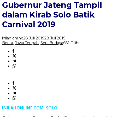
Tampil
Gubernur Jateng Tampil
dalam
Kirab
dalam Kirab Solo Batik
Solo
Batik
Carnival 2019
Carnival
2019
inilah online
28 Juli 2019
28 Juli 2019
Berita
,
Jawa Tengah
,
Seni Budaya
681 Dilihat
INILAHONLINE.COM, SOLO