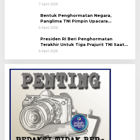
Server Disdukcapil
7 April 2026
Bentuk Penghormatan Negara,
Panglima TNI Pimpin Upacara
Pemakaman Militer
6 April 2026
Presiden RI Beri Penghormatan
Terakhir Untuk Tiga Prajurit TNI Saat
Persemayaman di Bandara Soekarno-
6 April 2026
Hatta