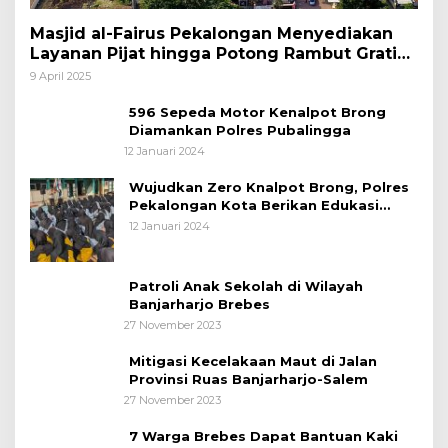
Masjid al-Fairus Pekalongan Menyediakan
Layanan Pijat hingga Potong Rambut Gratis
bagi Pemudik Lebaran 2025
9 April 2025
596 Sepeda Motor Kenalpot Brong
Diamankan Polres Pubalingga
12 Januari 2024
Wujudkan Zero Knalpot Brong, Polres
Pekalongan Kota Berikan Edukasi
Kepada Pelajar
12 Januari 2024
Patroli Anak Sekolah di Wilayah
Banjarharjo Brebes
27 November 2023
Mitigasi Kecelakaan Maut di Jalan
Provinsi Ruas Banjarharjo-Salem
27 November 2023
7 Warga Brebes Dapat Bantuan Kaki