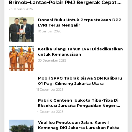
Brimob–Lantas–Polair PMJ Bergerak Cepat,
Polri Siagakan 128.247 Personel Secara
23 Januari 2026
Nasional
Donasi Buku Untuk Perpustakaan DPP
LVRI Terus Mengalir
10 Januari 2026
Ketika Ulang Tahun LVRI Didedikasikan
untuk Kemanusiaan
30 Desember 2025
Mobil SPPG Tabrak Siswa SDN Kalibaru
01 Pagi Cilincing Jakarta Utara
11 Desember 2025
Pabrik Genteng Ibukota Tiba-Tiba Di
Eksekusi Jurusita Pengadilan Negeri
Tangerang, Diduga Cacat Hukum Sejak
4 Desember 2025
Awal
Viral Isu Penutupan Jalan, Kanwil
Kemenag DKI Jakarta Luruskan Fakta