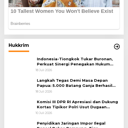
Hukkrim
Indonesia-Tiongkok Tukar Buronan,
Perkuat Sinergi Penegakan Hukum
Lintas Negara
18 Juli 2026
Langkah Tegas Demi Masa Depan
Papua: 5.000 Batang Ganja Berhasil
Diungkap Koops TNI Habema
18 Juli 2026
Komisi III DPR RI Apresiasi dan Dukung
Kortas Tipikor Polri Usut Dugaan
Korupsi Batu Bara
10 Juli 2026
Penyidikan Jaringan Impor Ilegal