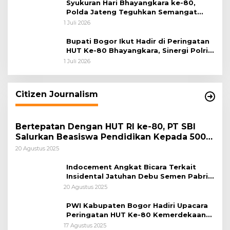
Syukuran Hari Bhayangkara ke-80,
Polda Jateng Teguhkan Semangat
Pengabdian dan Pererat Kebersamaan
1 Juli 2026
Bupati Bogor Ikut Hadir di Peringatan
HUT Ke-80 Bhayangkara, Sinergi Polri
dan Pemkab Bogor Jadi Kunci Menjaga
1 Juli 2026
Keamanan Daerah
Citizen Journalism
Bertepatan Dengan HUT RI ke-80, PT SBI
Salurkan Beasiswa Pendidikan Kepada 500
Pelajar
20 Agustus 2025
Indocement Angkat Bicara Terkait
Insidental Jatuhan Debu Semen Pabrik
Citeureup
20 Agustus 2025
PWI Kabupaten Bogor Hadiri Upacara
Peringatan HUT Ke-80 Kemerdekaan
RI, di Lapangan Tegar Beriman
17 Agustus 2025