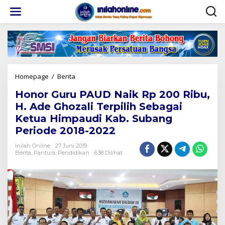
Lewati
ke
konten
Honor
Homepage
/
Berita
Guru
Honor Guru PAUD Naik Rp 200 Ribu,
PAUD
Naik
H. Ade Ghozali Terpilih Sebagai
Rp
Ketua Himpaudi Kab. Subang
200
Periode 2018-2022
Ribu,
H.
Inilah Online
27 Juni 2019
Ade
Berita
,
Pantura
,
Pendidikan
638 Dilihat
Ghozali
Terpilih
Sebagai
Ketua
Himpaudi
Kab.
Subang
Periode