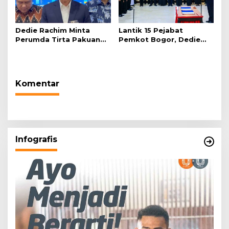
Dedie Rachim Minta
Lantik 15 Pejabat
Perumda Tirta Pakuan
Pemkot Bogor, Dedie
Salurkan Air Bersih bagi
Rachim: Laksanakan
Warga Terdampak
Tugas Sesuai Harapan
Kekeringan
Masyarakat
Komentar
Infografis