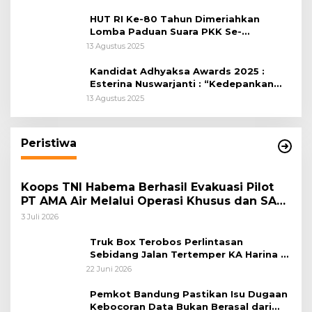
HUT RI Ke-80 Tahun Dimeriahkan
Lomba Paduan Suara PKK Se-
Kabupaten Bogor
13 Agustus 2025
Kandidat Adhyaksa Awards 2025 :
Esterina Nuswarjanti : “Kedepankan
Keadilan Restoratif Wujudkan
13 Agustus 2025
Masyarakat Harmonis”
Peristiwa
Koops TNI Habema Berhasil Evakuasi Pilot
PT AMA Air Melalui Operasi Khusus dan SAR
Taktis
3 Juli 2026
Truk Box Terobos Perlintasan
Sebidang Jalan Tertemper KA Harina di
Jalan Stasiun Poncol-Jrakah Semarang
22 Juni 2026
Pemkot Bandung Pastikan Isu Dugaan
Kebocoran Data Bukan Berasal dari