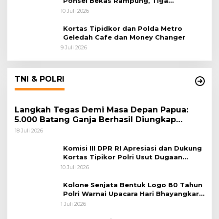
Ponsel Bekas Rampung, Tiga
Tersangka Sudah P-21 dan Satu Buron
10 Juli 2026
Kortas Tipidkor dan Polda Metro
Geledah Cafe dan Money Changer
9 Juli 2026
TNI & POLRI
Langkah Tegas Demi Masa Depan Papua:
5.000 Batang Ganja Berhasil Diungkap
Koops TNI Habema
18 Juli 2026
Komisi III DPR RI Apresiasi dan Dukung
Kortas Tipikor Polri Usut Dugaan
Korupsi Batu Bara
10 Juli 2026
Kolone Senjata Bentuk Logo 80 Tahun
Polri Warnai Upacara Hari Bhayangkara
ke-80
1 Juli 2026