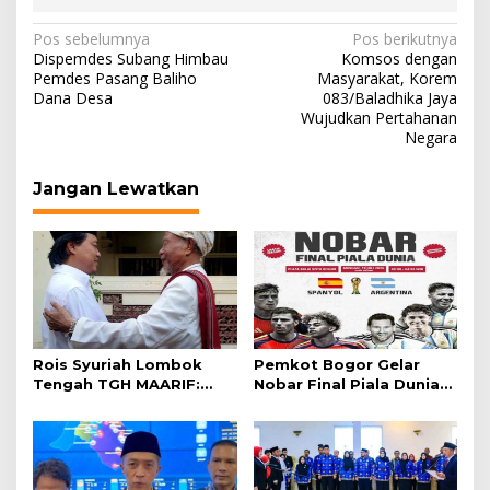
Navigasi
Pos sebelumnya
Pos berikutnya
Dispemdes Subang Himbau
Komsos dengan
pos
Pemdes Pasang Baliho
Masyarakat, Korem
Dana Desa
083/Baladhika Jaya
Wujudkan Pertahanan
Negara
Jangan Lewatkan
Rois Syuriah Lombok
Pemkot Bogor Gelar
Tengah TGH MAARIF:
Nobar Final Piala Dunia
“Telah Lahir Mujadid
2026 di Plaza Balai Kota
Abad Kedua NU”