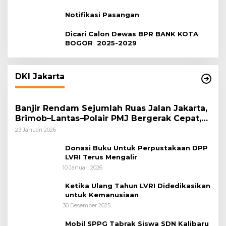
Notifikasi Pasangan
Dicari Calon Dewas BPR BANK KOTA
BOGOR 2025-2029
DKI Jakarta
Banjir Rendam Sejumlah Ruas Jalan Jakarta,
Brimob–Lantas–Polair PMJ Bergerak Cepat,
Polri Siagakan 128.247 Personel Secara
23 Januari 2026
Nasional
Donasi Buku Untuk Perpustakaan DPP
LVRI Terus Mengalir
10 Januari 2026
Ketika Ulang Tahun LVRI Didedikasikan
untuk Kemanusiaan
30 Desember 2025
Mobil SPPG Tabrak Siswa SDN Kalibaru