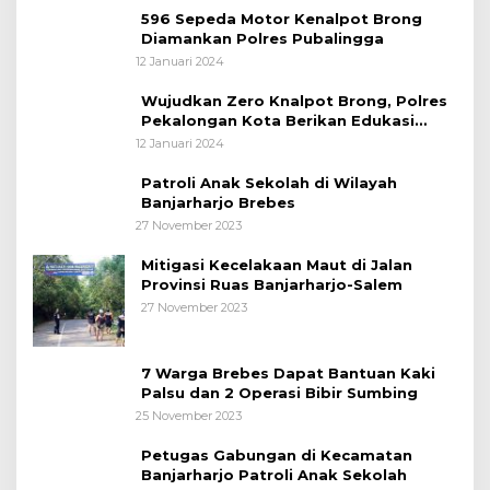
596 Sepeda Motor Kenalpot Brong
Diamankan Polres Pubalingga
12 Januari 2024
Wujudkan Zero Knalpot Brong, Polres
Pekalongan Kota Berikan Edukasi
Kepada Pelajar
12 Januari 2024
Patroli Anak Sekolah di Wilayah
Banjarharjo Brebes
27 November 2023
Mitigasi Kecelakaan Maut di Jalan
Provinsi Ruas Banjarharjo-Salem
27 November 2023
7 Warga Brebes Dapat Bantuan Kaki
Palsu dan 2 Operasi Bibir Sumbing
25 November 2023
Petugas Gabungan di Kecamatan
Banjarharjo Patroli Anak Sekolah