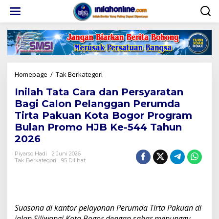
Lewati
ke
konten
Inilah
Homepage
/
Tak Berkategori
Tata
Inilah Tata Cara dan Persyaratan
Cara
dan
Bagi Calon Pelanggan Perumda
Persyaratan
Tirta Pakuan Kota Bogor Program
Bagi
Bulan Promo HJB Ke-544 Tahun
Calon
Pelanggan
2026
Perumda
Tirta
Piyarso Hadi
2 Juni 2026
Tak Berkategori
95 Dilihat
Pakuan
Kota
Bogor
Program
Bulan
Promo
Suasana di kantor pelayanan Perumda Tirta Pakuan di
HJB
jalan Siliwangi Kota Bogor dengan sabar menunggu