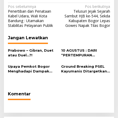
Navigasi
Pos sebelumnya
Pos berikutnya
Penertiban dan Penataan
Telusuri Jejak Sejarah
pos
Kabel Udara, Wali Kota
Sambut HJB ke-544, Sekda
Bandung : Utamakan
Kabupaten Bogor Lepas
Stabilitas Pelayanan Publik
Gowes Napak Tilas Bogor
Jangan Lewatkan
Prabowo – Gibran, Duet
10 AGUSTUS : DARI
atau Duel…?!
“PERTEMPURAN
PERPISAHAN” MENUJU
GELAR AGUNG VETERAN
Upaya Pemkot Bogor
Ground Breaking PSEL
Menghadapi Dampak
Kayumanis Ditargetkan
Kemarau Panjang
November,
Pembangunan Akses
Jalan Dikebut
Komentar