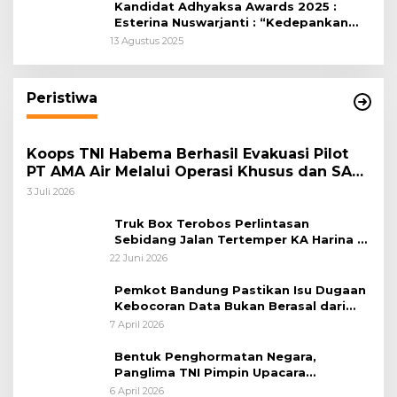
Kandidat Adhyaksa Awards 2025 :
Esterina Nuswarjanti : “Kedepankan
Keadilan Restoratif Wujudkan
13 Agustus 2025
Masyarakat Harmonis”
Peristiwa
Koops TNI Habema Berhasil Evakuasi Pilot
PT AMA Air Melalui Operasi Khusus dan SAR
Taktis
3 Juli 2026
Truk Box Terobos Perlintasan
Sebidang Jalan Tertemper KA Harina di
Jalan Stasiun Poncol-Jrakah Semarang
22 Juni 2026
Pemkot Bandung Pastikan Isu Dugaan
Kebocoran Data Bukan Berasal dari
Server Disdukcapil
7 April 2026
Bentuk Penghormatan Negara,
Panglima TNI Pimpin Upacara
Pemakaman Militer
6 April 2026