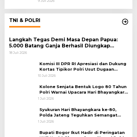
9 Juli 2026
TNI & POLRI
Langkah Tegas Demi Masa Depan Papua:
5.000 Batang Ganja Berhasil Diungkap
Koops TNI Habema
18 Juli 2026
Komisi III DPR RI Apresiasi dan Dukung
Kortas Tipikor Polri Usut Dugaan
Korupsi Batu Bara
10 Juli 2026
Kolone Senjata Bentuk Logo 80 Tahun
Polri Warnai Upacara Hari Bhayangkara
ke-80
1 Juli 2026
Syukuran Hari Bhayangkara ke-80,
Polda Jateng Teguhkan Semangat
Pengabdian dan Pererat Kebersamaan
1 Juli 2026
Bupati Bogor Ikut Hadir di Peringatan