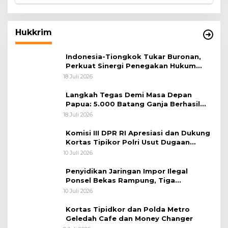
Hukkrim
Indonesia-Tiongkok Tukar Buronan,
Perkuat Sinergi Penegakan Hukum
Lintas Negara
18 Juli 2026
Langkah Tegas Demi Masa Depan
Papua: 5.000 Batang Ganja Berhasil
Diungkap Koops TNI Habema
18 Juli 2026
Komisi III DPR RI Apresiasi dan Dukung
Kortas Tipikor Polri Usut Dugaan
Korupsi Batu Bara
10 Juli 2026
Penyidikan Jaringan Impor Ilegal
Ponsel Bekas Rampung, Tiga
Tersangka Sudah P-21 dan Satu Buron
10 Juli 2026
Kortas Tipidkor dan Polda Metro
Geledah Cafe dan Money Changer