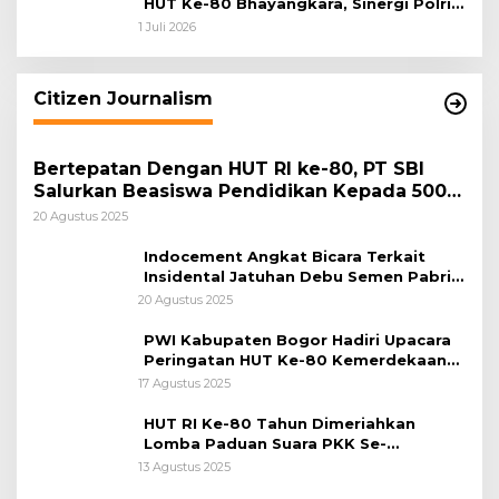
HUT Ke-80 Bhayangkara, Sinergi Polri
dan Pemkab Bogor Jadi Kunci Menjaga
1 Juli 2026
Keamanan Daerah
Citizen Journalism
Bertepatan Dengan HUT RI ke-80, PT SBI
Salurkan Beasiswa Pendidikan Kepada 500
Pelajar
20 Agustus 2025
Indocement Angkat Bicara Terkait
Insidental Jatuhan Debu Semen Pabrik
Citeureup
20 Agustus 2025
PWI Kabupaten Bogor Hadiri Upacara
Peringatan HUT Ke-80 Kemerdekaan
RI, di Lapangan Tegar Beriman
17 Agustus 2025
HUT RI Ke-80 Tahun Dimeriahkan
Lomba Paduan Suara PKK Se-
Kabupaten Bogor
13 Agustus 2025