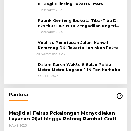
01 Pagi Cilincing Jakarta Utara
11 Desember 2025
Pabrik Genteng Ibukota Tiba-Tiba Di
Eksekusi Jurusita Pengadilan Negeri
Tangerang, Diduga Cacat Hukum Sejak
4 Desember 2025
Awal
Viral Isu Penutupan Jalan, Kanwil
Kemenag DKI Jakarta Luruskan Fakta
28 November 2025
Dalam Kurun Waktu 3 Bulan Polda
Metro Metro Ungkap 1,14 Ton Narkoba
1 Oktober 2025
Pantura
Masjid al-Fairus Pekalongan Menyediakan
Layanan Pijat hingga Potong Rambut Gratis
bagi Pemudik Lebaran 2025
9 April 2025