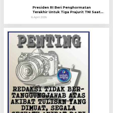
Presiden RI Beri Penghormatan
Terakhir Untuk Tiga Prajurit TNI Saat
Persemayaman di Bandara Soekarno-
6 April 2026
Hatta