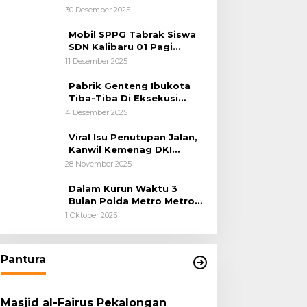
Kemanusiaan
30 Desember 2025
Mobil SPPG Tabrak Siswa
SDN Kalibaru 01 Pagi
Cilincing Jakarta Utara
11 Desember 2025
Pabrik Genteng Ibukota
Tiba-Tiba Di Eksekusi
Jurusita Pengadilan Negeri
4 Desember 2025
Tangerang, Diduga Cacat
Hukum Sejak Awal
Viral Isu Penutupan Jalan,
Kanwil Kemenag DKI
Jakarta Luruskan Fakta
28 November 2025
Dalam Kurun Waktu 3
Bulan Polda Metro Metro
Ungkap 1,14 Ton Narkoba
1 Oktober 2025
Pantura
Masjid al-Fairus Pekalongan