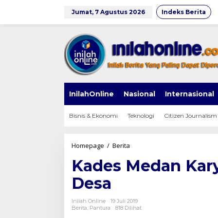
Lewati
ke
Jumat, 7 Agustus 2026
Indeks Berita
konten
InilahOnline
Nasional
Internasional
Bisnis & Ekonomi
Teknologi
Citizen Journalism
Kades
Homepage
/
Berita
Medan
Kades Medan Kar
Karya
Genjot
Desa
Pembangunan
Desa
Inilah Online
19 Juli 2019
Berita
,
Pantura
818 Dilihat