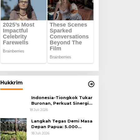
Hukkrim
Indonesia-Tiongkok Tukar
Buronan, Perkuat Sinergi
Penegakan Hukum Lintas
18 Juli 2026
Negara
Langkah Tegas Demi Masa
Depan Papua: 5.000
Batang Ganja Berhasil
18 Juli 2026
Diungkap Koops TNI