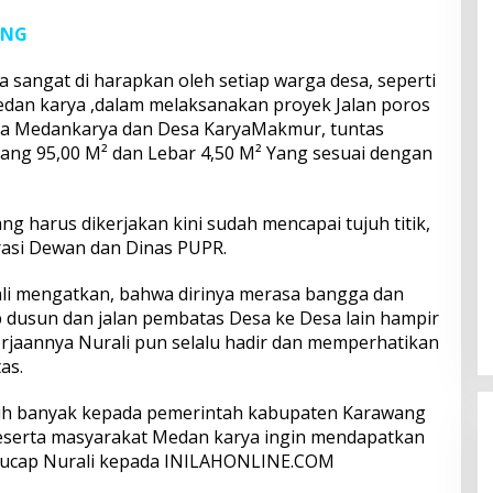
ANG
 sangat di harapkan oleh setiap warga desa, seperti
edan karya ,dalam melaksanakan proyek Jalan poros
a Medankarya dan Desa KaryaMakmur, tuntas
ang 95,00 M² dan Lebar 4,50 M² Yang sesuai dengan
ang harus dikerjakan kini sudah mencapai tujuh titik,
irasi Dewan dan Dinas PUPR.
li mengatkan, bahwa dirinya merasa bangga dan
p dusun dan jalan pembatas Desa ke Desa lain hampir
erjaannya Nurali pun selalu hadir dan memperhatikan
as.
ih banyak kepada pemerintah kabupaten Karawang
beserta masyarakat Medan karya ingin mendapatkan
”, ucap Nurali kepada INILAHONLINE.COM