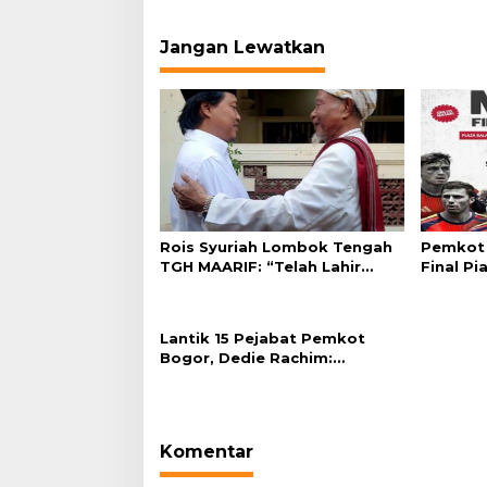
Jangan Lewatkan
Rois Syuriah Lombok Tengah
Pemkot 
TGH MAARIF: “Telah Lahir
Final Pi
Mujadid Abad Kedua NU”
Plaza Ba
Lantik 15 Pejabat Pemkot
Bogor, Dedie Rachim:
Laksanakan Tugas Sesuai
Harapan Masyarakat
Komentar