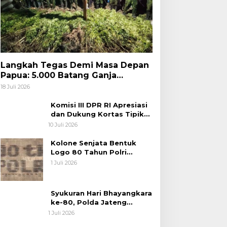
Langkah Tegas Demi Masa Depan
Papua: 5.000 Batang Ganja
Berhasil Diungkap Koops TNI
18 Juli 2026
Habema
Komisi III DPR RI Apresiasi
dan Dukung Kortas Tipikor
Polri Usut Dugaan Korupsi
10 Juli 2026
Batu Bara
Kolone Senjata Bentuk
Logo 80 Tahun Polri
Warnai Upacara Hari
1 Juli 2026
Bhayangkara ke-80
Syukuran Hari Bhayangkara
ke-80, Polda Jateng
Teguhkan Semangat
1 Juli 2026
Pengabdian dan Pererat