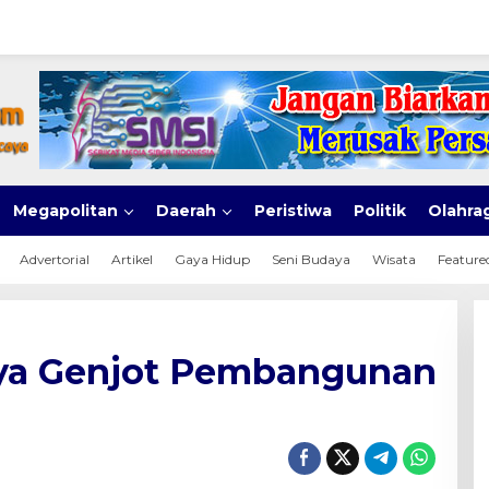
Megapolitan
Daerah
Peristiwa
Politik
Olahra
Advertorial
Artikel
Gaya Hidup
Seni Budaya
Wisata
Feature
ya Genjot Pembangunan