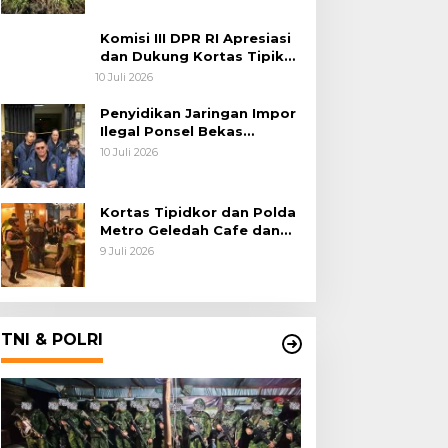
Habema
Komisi III DPR RI Apresiasi
dan Dukung Kortas Tipikor
Polri Usut Dugaan Korupsi
10 Juli 2026
Batu Bara
Penyidikan Jaringan Impor
Ilegal Ponsel Bekas
Rampung, Tiga Tersangka
10 Juli 2026
Sudah P-21 dan Satu Buron
Kortas Tipidkor dan Polda
Metro Geledah Cafe dan
Money Changer
9 Juli 2026
TNI & POLRI