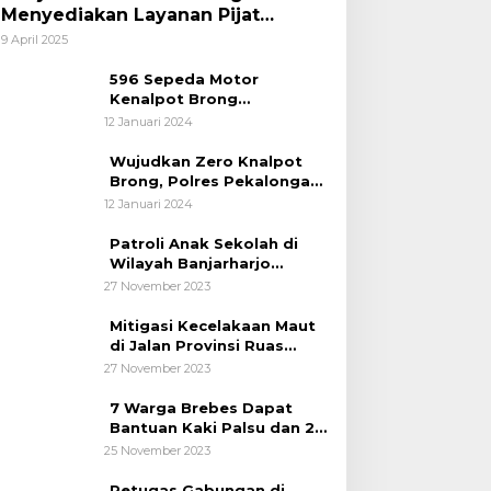
Menyediakan Layanan Pijat
hingga Potong Rambut Gratis bagi
9 April 2025
Pemudik Lebaran 2025
596 Sepeda Motor
Kenalpot Brong
Diamankan Polres
12 Januari 2024
Pubalingga
Wujudkan Zero Knalpot
Brong, Polres Pekalongan
Kota Berikan Edukasi
12 Januari 2024
Kepada Pelajar
Patroli Anak Sekolah di
Wilayah Banjarharjo
Brebes
27 November 2023
Mitigasi Kecelakaan Maut
di Jalan Provinsi Ruas
Banjarharjo-Salem
27 November 2023
7 Warga Brebes Dapat
Bantuan Kaki Palsu dan 2
Operasi Bibir Sumbing
25 November 2023
Petugas Gabungan di