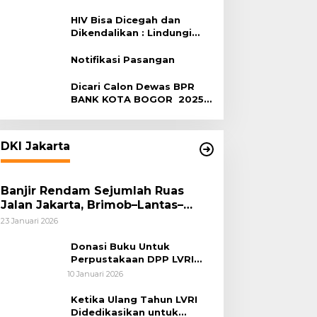
Terhadap HIV
HIV Bisa Dicegah dan
Dikendalikan : Lindungi
Diri, Pilih Sehat!
Notifikasi Pasangan
Dicari Calon Dewas BPR
BANK KOTA BOGOR 2025-
2029
DKI Jakarta
Banjir Rendam Sejumlah Ruas
Jalan Jakarta, Brimob–Lantas–
Polair PMJ Bergerak Cepat, Polri
23 Januari 2026
Siagakan 128.247 Personel Secara
Nasional
Donasi Buku Untuk
Perpustakaan DPP LVRI
Terus Mengalir
10 Januari 2026
Ketika Ulang Tahun LVRI
Didedikasikan untuk