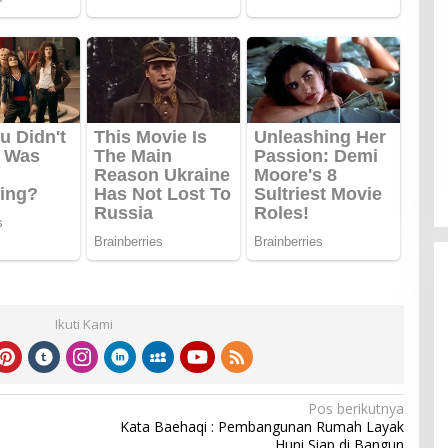
Ikuti Kami
Pos berikutnya
Kata Baehaqi : Pembangunan Rumah Layak
Huni Siap di Bangun