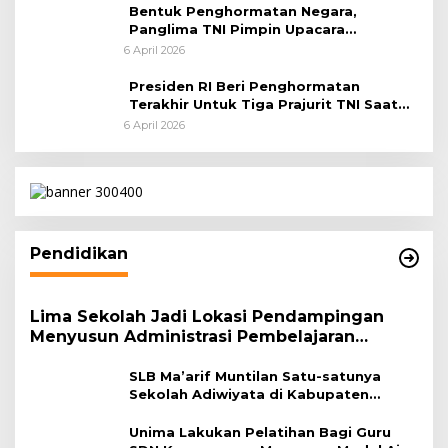
Bentuk Penghormatan Negara,
Panglima TNI Pimpin Upacara
Pemakaman Militer
6 April 2026
Presiden RI Beri Penghormatan
Terakhir Untuk Tiga Prajurit TNI Saat
Persemayaman di Bandara Soekarno-
6 April 2026
Hatta
Pendidikan
Lima Sekolah Jadi Lokasi Pendampingan
Menyusun Administrasi Pembelajaran
Berbasis Lingkungan
SLB Ma’arif Muntilan Satu-satunya
Sekolah Adiwiyata di Kabupaten
Magelang
Unima Lakukan Pelatihan Bagi Guru