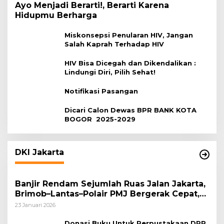
Ayo Menjadi Berarti!, Berarti Karena
Hidupmu Berharga
Miskonsepsi Penularan HIV, Jangan
Salah Kaprah Terhadap HIV
HIV Bisa Dicegah dan Dikendalikan :
Lindungi Diri, Pilih Sehat!
Notifikasi Pasangan
Dicari Calon Dewas BPR BANK KOTA
BOGOR 2025-2029
DKI Jakarta
Banjir Rendam Sejumlah Ruas Jalan Jakarta,
Brimob–Lantas–Polair PMJ Bergerak Cepat,
Polri Siagakan 128.247 Personel Secara
23 Januari 2026
Nasional
Donasi Buku Untuk Perpustakaan DPP