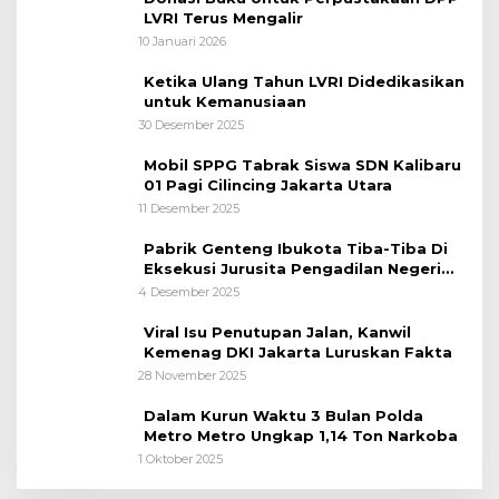
LVRI Terus Mengalir
10 Januari 2026
Ketika Ulang Tahun LVRI Didedikasikan
untuk Kemanusiaan
30 Desember 2025
Mobil SPPG Tabrak Siswa SDN Kalibaru
01 Pagi Cilincing Jakarta Utara
11 Desember 2025
Pabrik Genteng Ibukota Tiba-Tiba Di
Eksekusi Jurusita Pengadilan Negeri
Tangerang, Diduga Cacat Hukum Sejak
4 Desember 2025
Awal
Viral Isu Penutupan Jalan, Kanwil
Kemenag DKI Jakarta Luruskan Fakta
28 November 2025
Dalam Kurun Waktu 3 Bulan Polda
Metro Metro Ungkap 1,14 Ton Narkoba
1 Oktober 2025