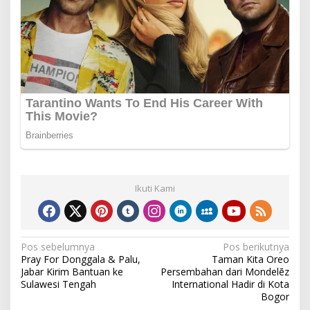
Ikuti Kami
Navigasi
Pos sebelumnya
Pos berikutnya
Pray For Donggala & Palu,
Taman Kita Oreo
pos
Jabar Kirim Bantuan ke
Persembahan dari Mondelēz
Sulawesi Tengah
International Hadir di Kota
Bogor