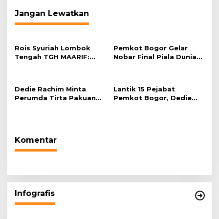
Jangan Lewatkan
Rois Syuriah Lombok
Pemkot Bogor Gelar
Tengah TGH MAARIF:
Nobar Final Piala Dunia
“Telah Lahir Mujadid
2026 di Plaza Balai Kota
Abad Kedua NU”
Dedie Rachim Minta
Lantik 15 Pejabat
Perumda Tirta Pakuan
Pemkot Bogor, Dedie
Salurkan Air Bersih bagi
Rachim: Laksanakan
Warga Terdampak
Tugas Sesuai Harapan
Kekeringan
Masyarakat
Komentar
Infografis