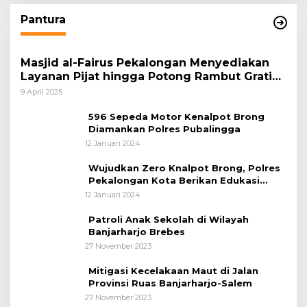
Pantura
Masjid al-Fairus Pekalongan Menyediakan
Layanan Pijat hingga Potong Rambut Gratis
bagi Pemudik Lebaran 2025
9 April 2025
596 Sepeda Motor Kenalpot Brong
Diamankan Polres Pubalingga
12 Januari 2024
Wujudkan Zero Knalpot Brong, Polres
Pekalongan Kota Berikan Edukasi
Kepada Pelajar
12 Januari 2024
Patroli Anak Sekolah di Wilayah
Banjarharjo Brebes
27 November 2023
Mitigasi Kecelakaan Maut di Jalan
Provinsi Ruas Banjarharjo-Salem
27 November 2023