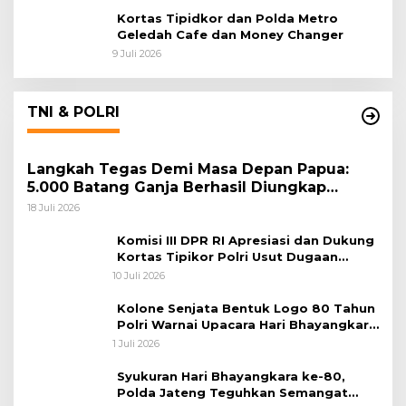
Kortas Tipidkor dan Polda Metro
Geledah Cafe dan Money Changer
9 Juli 2026
TNI & POLRI
Langkah Tegas Demi Masa Depan Papua:
5.000 Batang Ganja Berhasil Diungkap
Koops TNI Habema
18 Juli 2026
Komisi III DPR RI Apresiasi dan Dukung
Kortas Tipikor Polri Usut Dugaan
Korupsi Batu Bara
10 Juli 2026
Kolone Senjata Bentuk Logo 80 Tahun
Polri Warnai Upacara Hari Bhayangkara
ke-80
1 Juli 2026
Syukuran Hari Bhayangkara ke-80,
Polda Jateng Teguhkan Semangat