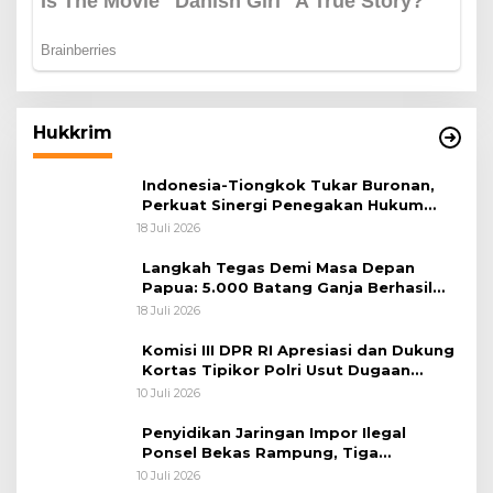
Hukkrim
Indonesia-Tiongkok Tukar Buronan,
Perkuat Sinergi Penegakan Hukum
Lintas Negara
18 Juli 2026
Langkah Tegas Demi Masa Depan
Papua: 5.000 Batang Ganja Berhasil
Diungkap Koops TNI Habema
18 Juli 2026
Komisi III DPR RI Apresiasi dan Dukung
Kortas Tipikor Polri Usut Dugaan
Korupsi Batu Bara
10 Juli 2026
Penyidikan Jaringan Impor Ilegal
Ponsel Bekas Rampung, Tiga
Tersangka Sudah P-21 dan Satu Buron
10 Juli 2026