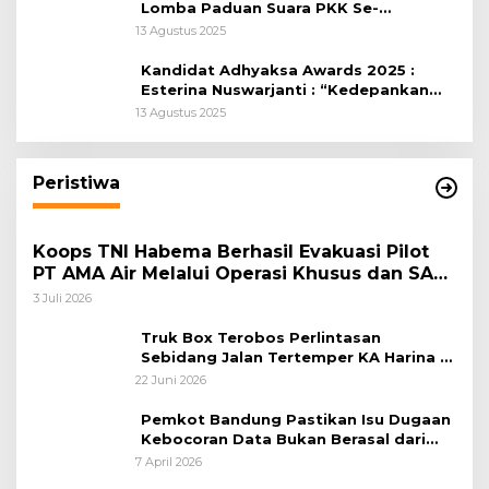
Lomba Paduan Suara PKK Se-
Kabupaten Bogor
13 Agustus 2025
Kandidat Adhyaksa Awards 2025 :
Esterina Nuswarjanti : “Kedepankan
Keadilan Restoratif Wujudkan
13 Agustus 2025
Masyarakat Harmonis”
Peristiwa
Koops TNI Habema Berhasil Evakuasi Pilot
PT AMA Air Melalui Operasi Khusus dan SAR
Taktis
3 Juli 2026
Truk Box Terobos Perlintasan
Sebidang Jalan Tertemper KA Harina di
Jalan Stasiun Poncol-Jrakah Semarang
22 Juni 2026
Pemkot Bandung Pastikan Isu Dugaan
Kebocoran Data Bukan Berasal dari
Server Disdukcapil
7 April 2026