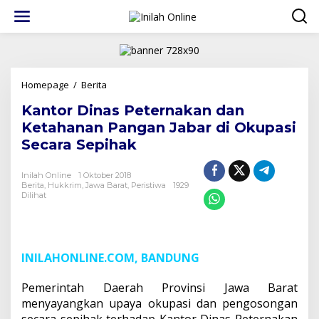
Lewati
ke
konten
Kantor
Homepage
/
Berita
Dinas
Kantor Dinas Peternakan dan
Peternakan
dan
Ketahanan Pangan Jabar di Okupasi
Ketahanan
Secara Sepihak
Pangan
Jabar
di
Inilah Online
1 Oktober 2018
Berita
,
Hukkrim
,
Jawa Barat
Okupasi
,
Peristiwa
1929
Dilihat
Secara
Sepihak
INILAHONLINE.COM, BANDUNG
Pemerintah Daerah Provinsi Jawa Barat
menyayangkan upaya okupasi dan pengosongan