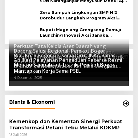
SDN Karanganyar Menyusun Modul Ajar
Berbasis Adiwiyata
Zero Sampah Lingkungan SMP N 2
Borobudur Langkah Program Aksi
Janaka
Bupati Magelang Grengseng Pamuji
Launching Inovasi Aksi Janaka
Program Sekolah Adiwiyata
Perkuat Tata Kelola Aset Daerah yang
Dorong Salusi Regional, Pemkot Bogor
Transparan dan Akuntabel Pemkot Bogor
Wali Kota Bogor bersama Dirut INKA Bahas
Teknologi
Dukung Pengolahan Sampah Jadi Energi Listrik
Luncurkan SIMASDA
Aplikasi Pelayanan Pengaduan Reserse Resmi
8 Juli 2026
Trase Uji Coba
Menuju Sampah Jadi Listrik, Pemkot Bogor
8 April 2026
Diluncurkan: Masyarakat Kini Bisa Mengadu
7 Januari 2026
Mantapkan Kerja Sama PSEL
Lebih Cepat, Mudah, dan Terintegrasi
12 Desember 2025
4 Desember 2025
Bisnis & Ekonomi
Kemenkop dan Kementan Sinergi Perkuat
Transformasi Petani Tebu Melalui KDKMP
18 Juli 2026