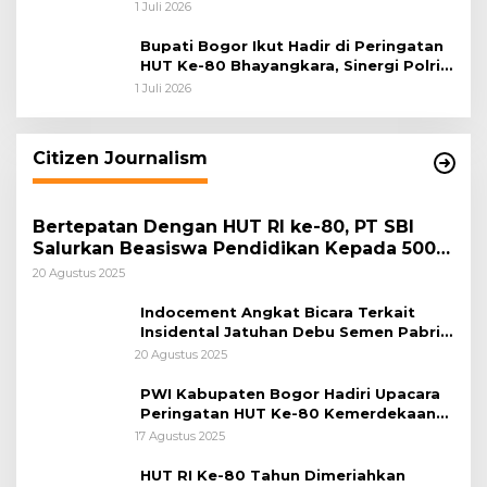
Pengabdian dan Pererat Kebersamaan
1 Juli 2026
Bupati Bogor Ikut Hadir di Peringatan
HUT Ke-80 Bhayangkara, Sinergi Polri
dan Pemkab Bogor Jadi Kunci Menjaga
1 Juli 2026
Keamanan Daerah
Citizen Journalism
Bertepatan Dengan HUT RI ke-80, PT SBI
Salurkan Beasiswa Pendidikan Kepada 500
Pelajar
20 Agustus 2025
Indocement Angkat Bicara Terkait
Insidental Jatuhan Debu Semen Pabrik
Citeureup
20 Agustus 2025
PWI Kabupaten Bogor Hadiri Upacara
Peringatan HUT Ke-80 Kemerdekaan
RI, di Lapangan Tegar Beriman
17 Agustus 2025
HUT RI Ke-80 Tahun Dimeriahkan