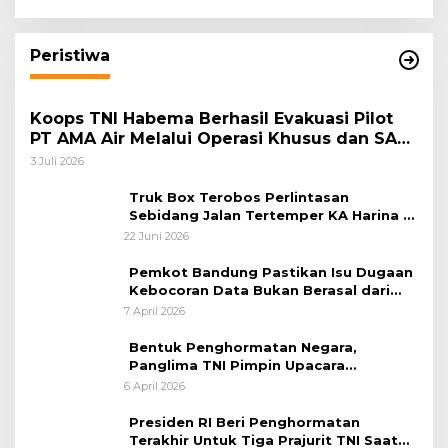
Masyarakat Harmonis”
Peristiwa
Koops TNI Habema Berhasil Evakuasi Pilot
PT AMA Air Melalui Operasi Khusus dan SAR
Taktis
3 Juli 2026
Truk Box Terobos Perlintasan
Sebidang Jalan Tertemper KA Harina di
Jalan Stasiun Poncol-Jrakah Semarang
22 Juni 2026
Pemkot Bandung Pastikan Isu Dugaan
Kebocoran Data Bukan Berasal dari
Server Disdukcapil
7 April 2026
Bentuk Penghormatan Negara,
Panglima TNI Pimpin Upacara
Pemakaman Militer
6 April 2026
Presiden RI Beri Penghormatan
Terakhir Untuk Tiga Prajurit TNI Saat