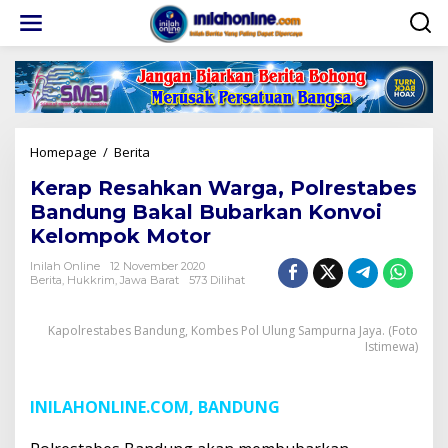
Lewati
ke
konten
Kerap
Homepage
/
Berita
Resahkan
Kerap Resahkan Warga, Polrestabes
Warga,
Polrestabes
Bandung Bakal Bubarkan Konvoi
Bandung
Kelompok Motor
Bakal
Bubarkan
Inilah Online
12 November 2020
Konvoi
Berita
,
Hukkrim
,
Jawa Barat
573 Dilihat
Kelompok
Motor
Kapolrestabes Bandung, Kombes Pol Ulung Sampurna Jaya. (Foto
Istimewa)
INILAHONLINE.COM, BANDUNG