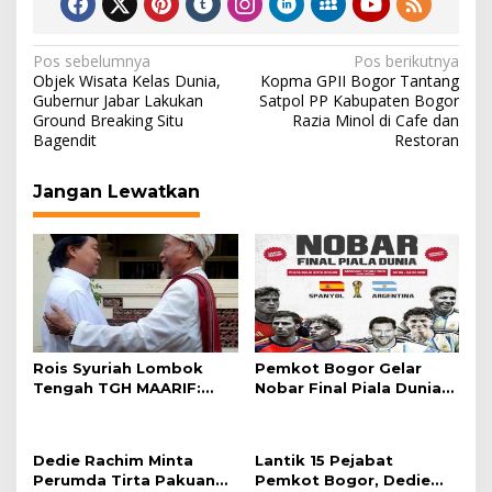
Navigasi
Pos sebelumnya
Pos berikutnya
Objek Wisata Kelas Dunia,
Kopma GPII Bogor Tantang
pos
Gubernur Jabar Lakukan
Satpol PP Kabupaten Bogor
Ground Breaking Situ
Razia Minol di Cafe dan
Bagendit
Restoran
Jangan Lewatkan
Rois Syuriah Lombok
Pemkot Bogor Gelar
Tengah TGH MAARIF:
Nobar Final Piala Dunia
“Telah Lahir Mujadid
2026 di Plaza Balai Kota
Abad Kedua NU”
Dedie Rachim Minta
Lantik 15 Pejabat
Perumda Tirta Pakuan
Pemkot Bogor, Dedie