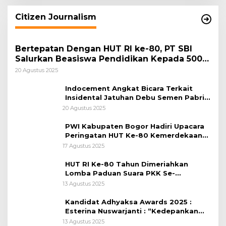
Citizen Journalism
Bertepatan Dengan HUT RI ke-80, PT SBI
Salurkan Beasiswa Pendidikan Kepada 500
Pelajar
20 Agustus 2025
Indocement Angkat Bicara Terkait
Insidental Jatuhan Debu Semen Pabrik
Citeureup
20 Agustus 2025
PWI Kabupaten Bogor Hadiri Upacara
Peringatan HUT Ke-80 Kemerdekaan
RI, di Lapangan Tegar Beriman
17 Agustus 2025
HUT RI Ke-80 Tahun Dimeriahkan
Lomba Paduan Suara PKK Se-
Kabupaten Bogor
13 Agustus 2025
Kandidat Adhyaksa Awards 2025 :
Esterina Nuswarjanti : “Kedepankan
Keadilan Restoratif Wujudkan
13 Agustus 2025