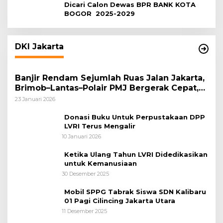
Dicari Calon Dewas BPR BANK KOTA
BOGOR 2025-2029
DKI Jakarta
Banjir Rendam Sejumlah Ruas Jalan Jakarta,
Brimob–Lantas–Polair PMJ Bergerak Cepat,
Polri Siagakan 128.247 Personel Secara
23 Januari 2026
Nasional
Donasi Buku Untuk Perpustakaan DPP
LVRI Terus Mengalir
10 Januari 2026
Ketika Ulang Tahun LVRI Didedikasikan
untuk Kemanusiaan
30 Desember 2025
Mobil SPPG Tabrak Siswa SDN Kalibaru
01 Pagi Cilincing Jakarta Utara
11 Desember 2025