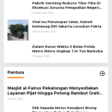
Pabrik Genteng Ibukota Tiba-Tiba Di
Eksekusi Jurusita Pengadilan Negeri
Tangerang, Diduga Cacat Hukum Sejak
4 Desember 2025
Awal
Viral Isu Penutupan Jalan, Kanwil
Kemenag DKI Jakarta Luruskan Fakta
28 November 2025
Dalam Kurun Waktu 3 Bulan Polda
Metro Metro Ungkap 1,14 Ton Narkoba
1 Oktober 2025
Pantura
Masjid al-Fairus Pekalongan Menyediakan
Layanan Pijat hingga Potong Rambut Gratis
bagi Pemudik Lebaran 2025
9 April 2025
596 Sepeda Motor Kenalpot Brong