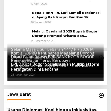
Peluang Tingkatkan Pertumbuhan
10 April 2026
Ekonomi Baru
Kepala BKN- RI, Lari Sambil Berdonasi
di Ajang Pati Korpri Fun Run 5K
26 Januari 2026
Melalui Overland 2025 Bupati Bogor
Dorong Promosi Wisata dan
Pelestarian Alam
14 Desember 2025
Selama Masa Libur Lebaran 1447 H / 2026 M
Komisi I DPRD Kabupaten Magelang Dorong
Dinkes Kota Bogor Siagakan Layanan
Dicari Calon Dewas BPR BANK KOTA BOGOR
Advertorial
Mitra Optimalkan Kinerja
Kesehatan
Pemkot Bogor Terus Berupaya
16 Maret 2026
2025-2029
BPBD Kota Bogor Sosialisasikan Multiplatform
27 Mei 2025
Mengoperasikan Lagi Biskita Trans Pakuan
15 April 2025
Peringatan Dini Bencana
4 Februari 2025
25 November 2024
Jawa Barat
Usung Diplomasi Kopi hingga Inklusivitas,