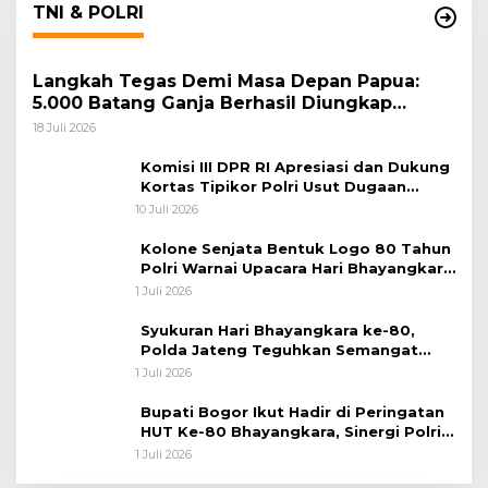
TNI & POLRI
Langkah Tegas Demi Masa Depan Papua:
5.000 Batang Ganja Berhasil Diungkap
Koops TNI Habema
18 Juli 2026
Komisi III DPR RI Apresiasi dan Dukung
Kortas Tipikor Polri Usut Dugaan
Korupsi Batu Bara
10 Juli 2026
Kolone Senjata Bentuk Logo 80 Tahun
Polri Warnai Upacara Hari Bhayangkara
ke-80
1 Juli 2026
Syukuran Hari Bhayangkara ke-80,
Polda Jateng Teguhkan Semangat
Pengabdian dan Pererat Kebersamaan
1 Juli 2026
Bupati Bogor Ikut Hadir di Peringatan
HUT Ke-80 Bhayangkara, Sinergi Polri
dan Pemkab Bogor Jadi Kunci Menjaga
1 Juli 2026
Keamanan Daerah