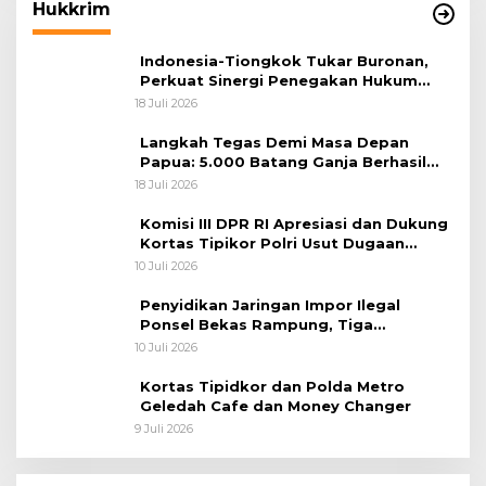
Hukkrim
Indonesia-Tiongkok Tukar Buronan,
Perkuat Sinergi Penegakan Hukum
Lintas Negara
18 Juli 2026
Langkah Tegas Demi Masa Depan
Papua: 5.000 Batang Ganja Berhasil
Diungkap Koops TNI Habema
18 Juli 2026
Komisi III DPR RI Apresiasi dan Dukung
Kortas Tipikor Polri Usut Dugaan
Korupsi Batu Bara
10 Juli 2026
Penyidikan Jaringan Impor Ilegal
Ponsel Bekas Rampung, Tiga
Tersangka Sudah P-21 dan Satu Buron
10 Juli 2026
Kortas Tipidkor dan Polda Metro
Geledah Cafe dan Money Changer
9 Juli 2026