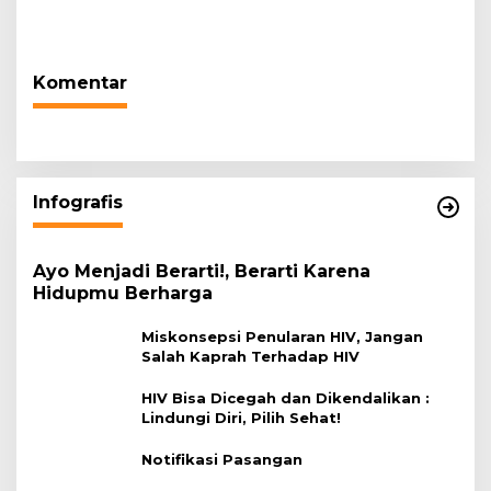
Salurkan Air Bersih bagi
Rachim: Laksanakan
Warga Terdampak
Tugas Sesuai Harapan
Kekeringan
Masyarakat
Komentar
Infografis
Ayo Menjadi Berarti!, Berarti Karena
Hidupmu Berharga
Miskonsepsi Penularan HIV, Jangan
Salah Kaprah Terhadap HIV
HIV Bisa Dicegah dan Dikendalikan :
Lindungi Diri, Pilih Sehat!
Notifikasi Pasangan