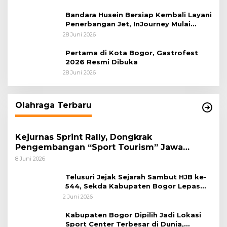
Sastranegara
Bandara Husein Bersiap Kembali Layani
Penerbangan Jet, InJourney Mulai
Tahap Optimalisasi
28 Juni 2026
Pertama di Kota Bogor, Gastrofest
2026 Resmi Dibuka
28 Juni 2026
Olahraga Terbaru
Kejurnas Sprint Rally, Dongkrak
Pengembangan “Sport Tourism” Jawa
Tengah
8 Juni 2026
Telusuri Jejak Sejarah Sambut HJB ke-
544, Sekda Kabupaten Bogor Lepas
Gowes Napak Tilas Bogor
2 Juni 2026
Kabupaten Bogor Dipilih Jadi Lokasi
Sport Center Terbesar di Dunia,