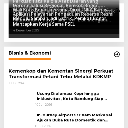
Perkuat Tata Kelola Aset Daerah yang
Dorong Salusi Regional, Pemkot Bogor
Transparan dan Akuntabel Pemkot Bogor
Wali Kota Bogor bersama Dirut INKA Bahas
Teknologi
Dukung Pengolahan Sampah Jadi Energi Listrik
Luncurkan SIMASDA
Aplikasi Pelayanan Pengaduan Reserse Resmi
8 Juli 2026
Trase Uji Coba
Menuju Sampah Jadi Listrik, Pemkot Bogor
8 April 2026
Diluncurkan: Masyarakat Kini Bisa Mengadu
7 Januari 2026
Mantapkan Kerja Sama PSEL
Lebih Cepat, Mudah, dan Terintegrasi
12 Desember 2025
4 Desember 2025
Bisnis & Ekonomi
Kemenkop dan Kementan Sinergi Perkuat
Transformasi Petani Tebu Melalui KDKMP
18 Juli 2026
Usung Diplomasi Kopi hingga
Inklusivitas, Kota Bandung Siap
Sambut 25 Duta Besar di Festival Asia
10 Juli 2026
Afrika 2026
InJourney Airports : Enam Maskapai
Ajukan Buka Rute Domestik dan
Internasional dari Bandara Husein
8 Juli 2026