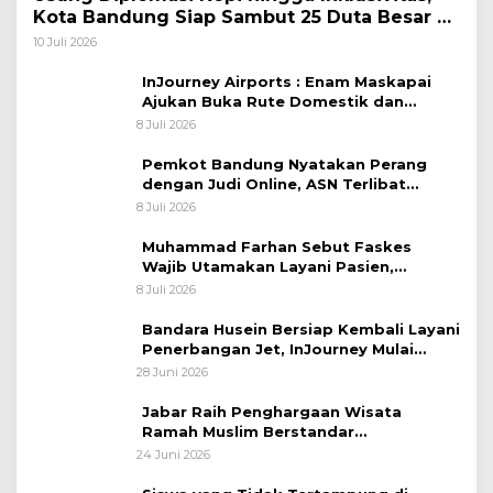
Kota Bandung Siap Sambut 25 Duta Besar di
Festival Asia Afrika 2026
10 Juli 2026
InJourney Airports : Enam Maskapai
Ajukan Buka Rute Domestik dan
Internasional dari Bandara Husein
8 Juli 2026
Sastranegara
Pemkot Bandung Nyatakan Perang
dengan Judi Online, ASN Terlibat
Terancam Dipecat Tidak Hormat
8 Juli 2026
Muhammad Farhan Sebut Faskes
Wajib Utamakan Layani Pasien,
Penolakan akan Berujung Sanksi Tegas
8 Juli 2026
Bandara Husein Bersiap Kembali Layani
Penerbangan Jet, InJourney Mulai
Tahap Optimalisasi
28 Juni 2026
Jabar Raih Penghargaan Wisata
Ramah Muslim Berstandar
Internasional
24 Juni 2026