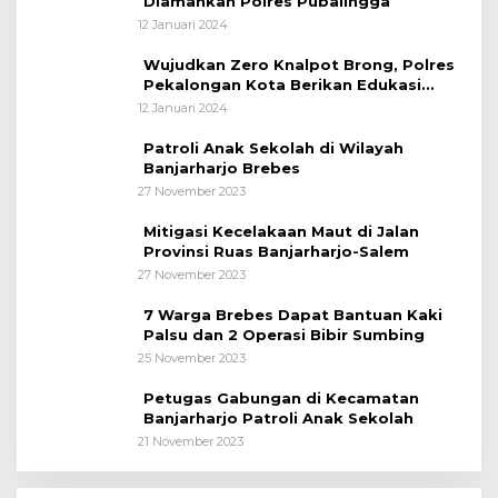
Diamankan Polres Pubalingga
12 Januari 2024
Wujudkan Zero Knalpot Brong, Polres
Pekalongan Kota Berikan Edukasi
Kepada Pelajar
12 Januari 2024
Patroli Anak Sekolah di Wilayah
Banjarharjo Brebes
27 November 2023
Mitigasi Kecelakaan Maut di Jalan
Provinsi Ruas Banjarharjo-Salem
27 November 2023
7 Warga Brebes Dapat Bantuan Kaki
Palsu dan 2 Operasi Bibir Sumbing
25 November 2023
Petugas Gabungan di Kecamatan
Banjarharjo Patroli Anak Sekolah
21 November 2023