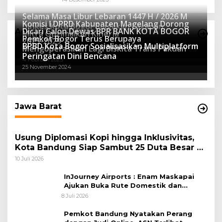
Selama Masa Libur Lebaran 1447 H / 2026 M
Komisi I DPRD Kabupaten Magelang Dorong
Dinkes Kota Bogor Siagakan Layanan
Dicari Calon Dewas BPR BANK KOTA BOGOR
Advertorial
Mitra Optimalkan Kinerja
Kesehatan
Pemkot Bogor Terus Berupaya
16 Maret 2026
2025-2029
BPBD Kota Bogor Sosialisasikan Multiplatform
27 Mei 2025
Mengoperasikan Lagi Biskita Trans Pakuan
15 April 2025
Peringatan Dini Bencana
4 Februari 2025
25 November 2024
Jawa Barat
Usung Diplomasi Kopi hingga Inklusivitas,
Kota Bandung Siap Sambut 25 Duta Besar di
Festival Asia Afrika 2026
10 Juli 2026
InJourney Airports : Enam Maskapai
Ajukan Buka Rute Domestik dan
Internasional dari Bandara Husein
8 Juli 2026
Sastranegara
Pemkot Bandung Nyatakan Perang