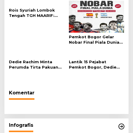
Rois Syuriah Lombok
Tengah TGH MAARIF:
“Telah Lahir Mujadid
Abad Kedua NU”
Pemkot Bogor Gelar
Nobar Final Piala Dunia
2026 di Plaza Balai Kota
Dedie Rachim Minta
Lantik 15 Pejabat
Perumda Tirta Pakuan
Pemkot Bogor, Dedie
Salurkan Air Bersih bagi
Rachim: Laksanakan
Warga Terdampak
Tugas Sesuai Harapan
Kekeringan
Masyarakat
Komentar
Infografis