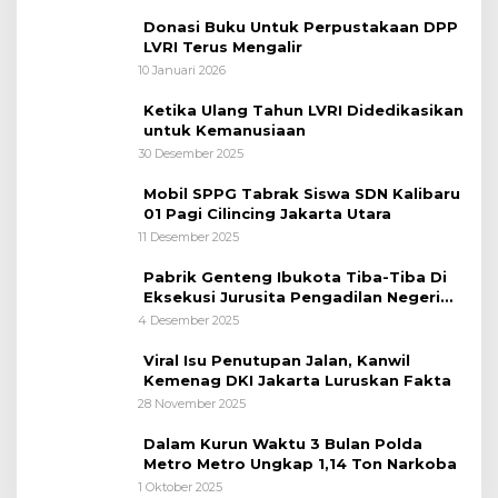
Nasional
Donasi Buku Untuk Perpustakaan DPP
LVRI Terus Mengalir
10 Januari 2026
Ketika Ulang Tahun LVRI Didedikasikan
untuk Kemanusiaan
30 Desember 2025
Mobil SPPG Tabrak Siswa SDN Kalibaru
01 Pagi Cilincing Jakarta Utara
11 Desember 2025
Pabrik Genteng Ibukota Tiba-Tiba Di
Eksekusi Jurusita Pengadilan Negeri
Tangerang, Diduga Cacat Hukum Sejak
4 Desember 2025
Awal
Viral Isu Penutupan Jalan, Kanwil
Kemenag DKI Jakarta Luruskan Fakta
28 November 2025
Dalam Kurun Waktu 3 Bulan Polda
Metro Metro Ungkap 1,14 Ton Narkoba
1 Oktober 2025