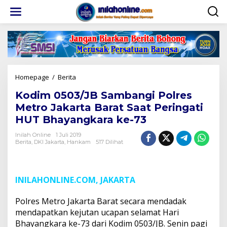
Lewati
ke
konten
Kodim
Homepage
/
Berita
0503/JB
Kodim 0503/JB Sambangi Polres
Sambangi
Polres
Metro Jakarta Barat Saat Peringati
Metro
HUT Bhayangkara ke-73
Jakarta
Barat
Inilah Online
1 Juli 2019
Saat
Berita
,
DKI Jakarta
,
Hankam
517 Dilihat
Peringati
HUT
Bhayangkara
ke-
INILAHONLINE.COM, JAKARTA
73
Polres Metro Jakarta Barat secara mendadak
mendapatkan kejutan ucapan selamat Hari
Bhayangkara ke-73 dari Kodim 0503/JB. Senin pagi