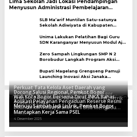
Lima Sekolah Jadi Lokasi Pendampingan
Menyusun Administrasi Pembelajaran
Berbasis Lingkungan
SLB Ma’arif Muntilan Satu-satunya
Sekolah Adiwiyata di Kabupaten
Magelang
Unima Lakukan Pelatihan Bagi Guru
SDN Karanganyar Menyusun Modul Ajar
Berbasis Adiwiyata
Zero Sampah Lingkungan SMP N 2
Borobudur Langkah Program Aksi
Janaka
Bupati Magelang Grengseng Pamuji
Launching Inovasi Aksi Janaka
Program Sekolah Adiwiyata
Perkuat Tata Kelola Aset Daerah yang
Dorong Salusi Regional, Pemkot Bogor
Transparan dan Akuntabel Pemkot Bogor
Wali Kota Bogor bersama Dirut INKA Bahas
Teknologi
Dukung Pengolahan Sampah Jadi Energi Listrik
Luncurkan SIMASDA
Aplikasi Pelayanan Pengaduan Reserse Resmi
8 Juli 2026
Trase Uji Coba
Menuju Sampah Jadi Listrik, Pemkot Bogor
8 April 2026
Diluncurkan: Masyarakat Kini Bisa Mengadu
7 Januari 2026
Mantapkan Kerja Sama PSEL
Lebih Cepat, Mudah, dan Terintegrasi
12 Desember 2025
4 Desember 2025