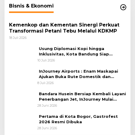
Bisnis & Ekonomi
Kemenkop dan Kementan Sinergi Perkuat
Transformasi Petani Tebu Melalui KDKMP
18 Juli 2026
Usung Diplomasi Kopi hingga
Inklusivitas, Kota Bandung Siap
Sambut 25 Duta Besar di Festival Asia
10 Juli 2026
Afrika 2026
InJourney Airports : Enam Maskapai
Ajukan Buka Rute Domestik dan
Internasional dari Bandara Husein
8 Juli 2026
Sastranegara
Bandara Husein Bersiap Kembali Layani
Penerbangan Jet, InJourney Mulai
Tahap Optimalisasi
28 Juni 2026
Pertama di Kota Bogor, Gastrofest
2026 Resmi Dibuka
28 Juni 2026