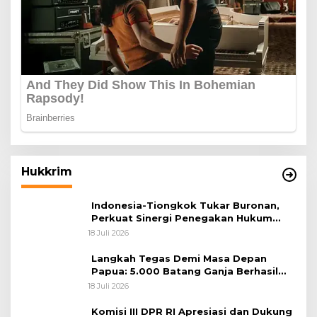
Hukkrim
Indonesia-Tiongkok Tukar Buronan,
Perkuat Sinergi Penegakan Hukum
Lintas Negara
18 Juli 2026
Langkah Tegas Demi Masa Depan
Papua: 5.000 Batang Ganja Berhasil
Diungkap Koops TNI Habema
18 Juli 2026
Komisi III DPR RI Apresiasi dan Dukung