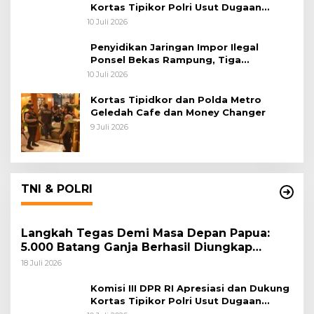
Kortas Tipikor Polri Usut Dugaan
Korupsi Batu Bara
10 Juli 2026
Penyidikan Jaringan Impor Ilegal
Ponsel Bekas Rampung, Tiga
Tersangka Sudah P-21 dan Satu Buron
10 Juli 2026
Kortas Tipidkor dan Polda Metro
Geledah Cafe dan Money Changer
9 Juli 2026
TNI & POLRI
Langkah Tegas Demi Masa Depan Papua:
5.000 Batang Ganja Berhasil Diungkap
Koops TNI Habema
18 Juli 2026
Komisi III DPR RI Apresiasi dan Dukung
Kortas Tipikor Polri Usut Dugaan
Korupsi Batu Bara