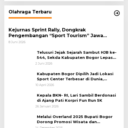
Olahraga Terbaru
Kejurnas Sprint Rally, Dongkrak
Pengembangan “Sport Tourism” Jawa
Tengah
8 Juni 2026
Telusuri Jejak Sejarah Sambut HJB ke-
544, Sekda Kabupaten Bogor Lepas
Gowes Napak Tilas Bogor
2 Juni 2026
Kabupaten Bogor Dipilih Jadi Lokasi
Sport Center Terbesar di Dunia,
Peluang Tingkatkan Pertumbuhan
10 April 2026
Ekonomi Baru
Kepala BKN- RI, Lari Sambil Berdonasi
di Ajang Pati Korpri Fun Run 5K
26 Januari 2026
Melalui Overland 2025 Bupati Bogor
Dorong Promosi Wisata dan
Pelestarian Alam
14 Desember 2025