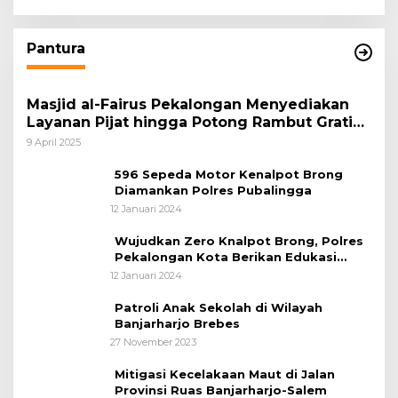
Pantura
Masjid al-Fairus Pekalongan Menyediakan
Layanan Pijat hingga Potong Rambut Gratis
bagi Pemudik Lebaran 2025
9 April 2025
596 Sepeda Motor Kenalpot Brong
Diamankan Polres Pubalingga
12 Januari 2024
Wujudkan Zero Knalpot Brong, Polres
Pekalongan Kota Berikan Edukasi
Kepada Pelajar
12 Januari 2024
Patroli Anak Sekolah di Wilayah
Banjarharjo Brebes
27 November 2023
Mitigasi Kecelakaan Maut di Jalan
Provinsi Ruas Banjarharjo-Salem