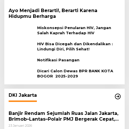
Ayo Menjadi Berarti!, Berarti Karena
Hidupmu Berharga
Miskonsepsi Penularan HIV, Jangan
Salah Kaprah Terhadap HIV
HIV Bisa Dicegah dan Dikendalikan :
Lindungi Diri, Pilih Sehat!
Notifikasi Pasangan
Dicari Calon Dewas BPR BANK KOTA
BOGOR 2025-2029
DKI Jakarta
Banjir Rendam Sejumlah Ruas Jalan Jakarta,
Brimob–Lantas–Polair PMJ Bergerak Cepat,
Polri Siagakan 128.247 Personel Secara
23 Januari 2026