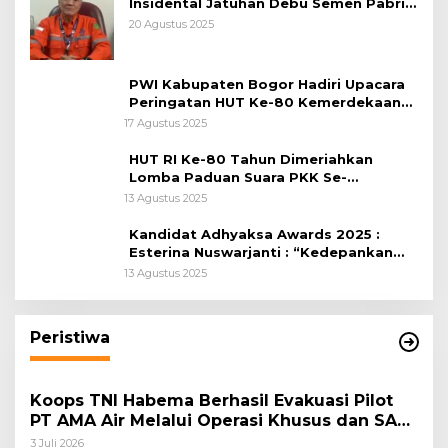
Insidental Jatuhan Debu Semen Pabrik
Citeureup
20 Agustus 2025
PWI Kabupaten Bogor Hadiri Upacara
Peringatan HUT Ke-80 Kemerdekaan
RI, di Lapangan Tegar Beriman
17 Agustus 2025
HUT RI Ke-80 Tahun Dimeriahkan
Lomba Paduan Suara PKK Se-
Kabupaten Bogor
13 Agustus 2025
Kandidat Adhyaksa Awards 2025 :
Esterina Nuswarjanti : “Kedepankan
Keadilan Restoratif Wujudkan
13 Agustus 2025
Masyarakat Harmonis”
Peristiwa
Koops TNI Habema Berhasil Evakuasi Pilot
PT AMA Air Melalui Operasi Khusus dan SAR
Taktis
3 Juli 2026