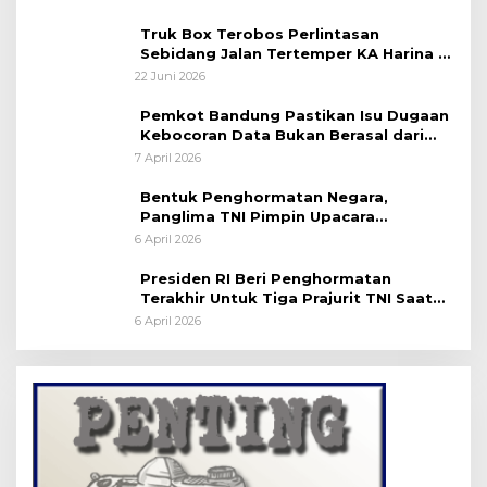
Truk Box Terobos Perlintasan
Sebidang Jalan Tertemper KA Harina di
Jalan Stasiun Poncol-Jrakah Semarang
22 Juni 2026
Pemkot Bandung Pastikan Isu Dugaan
Kebocoran Data Bukan Berasal dari
Server Disdukcapil
7 April 2026
Bentuk Penghormatan Negara,
Panglima TNI Pimpin Upacara
Pemakaman Militer
6 April 2026
Presiden RI Beri Penghormatan
Terakhir Untuk Tiga Prajurit TNI Saat
Persemayaman di Bandara Soekarno-
6 April 2026
Hatta