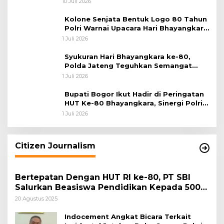
10 Juli 2026
Kolone Senjata Bentuk Logo 80 Tahun
Polri Warnai Upacara Hari Bhayangkara
ke-80
1 Juli 2026
Syukuran Hari Bhayangkara ke-80,
Polda Jateng Teguhkan Semangat
Pengabdian dan Pererat Kebersamaan
1 Juli 2026
Bupati Bogor Ikut Hadir di Peringatan
HUT Ke-80 Bhayangkara, Sinergi Polri
dan Pemkab Bogor Jadi Kunci Menjaga
1 Juli 2026
Keamanan Daerah
Citizen Journalism
Bertepatan Dengan HUT RI ke-80, PT SBI
Salurkan Beasiswa Pendidikan Kepada 500
Pelajar
20 Agustus 2025
Indocement Angkat Bicara Terkait