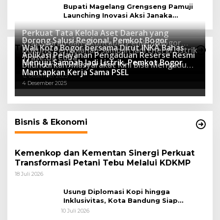
Bupati Magelang Grengseng Pamuji
Launching Inovasi Aksi Janaka
Program Sekolah Adiwiyata
Perkuat Tata Kelola Aset Daerah yang
Dorong Salusi Regional, Pemkot Bogor
Transparan dan Akuntabel Pemkot Bogor
Wali Kota Bogor bersama Dirut INKA Bahas
Teknologi
Dukung Pengolahan Sampah Jadi Energi Listrik
Luncurkan SIMASDA
Aplikasi Pelayanan Pengaduan Reserse Resmi
8 Juli 2026
Trase Uji Coba
Menuju Sampah Jadi Listrik, Pemkot Bogor
8 April 2026
Diluncurkan: Masyarakat Kini Bisa Mengadu
7 Januari 2026
Mantapkan Kerja Sama PSEL
Lebih Cepat, Mudah, dan Terintegrasi
12 Desember 2025
4 Desember 2025
Bisnis & Ekonomi
Kemenkop dan Kementan Sinergi Perkuat
Transformasi Petani Tebu Melalui KDKMP
18 Juli 2026
Usung Diplomasi Kopi hingga
Inklusivitas, Kota Bandung Siap
Sambut 25 Duta Besar di Festival Asia
10 Juli 2026
Afrika 2026