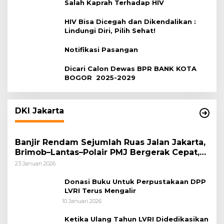
Salah Kaprah Terhadap HIV
HIV Bisa Dicegah dan Dikendalikan :
Lindungi Diri, Pilih Sehat!
Notifikasi Pasangan
Dicari Calon Dewas BPR BANK KOTA
BOGOR 2025-2029
DKI Jakarta
Banjir Rendam Sejumlah Ruas Jalan Jakarta,
Brimob–Lantas–Polair PMJ Bergerak Cepat,
Polri Siagakan 128.247 Personel Secara
23 Januari 2026
Nasional
Donasi Buku Untuk Perpustakaan DPP
LVRI Terus Mengalir
10 Januari 2026
Ketika Ulang Tahun LVRI Didedikasikan