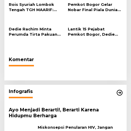
Rois Syuriah Lombok
Pemkot Bogor Gelar
Tengah TGH MAARIF:
Nobar Final Piala Dunia
“Telah Lahir Mujadid
2026 di Plaza Balai Kota
Abad Kedua NU”
Dedie Rachim Minta
Lantik 15 Pejabat
Perumda Tirta Pakuan
Pemkot Bogor, Dedie
Salurkan Air Bersih bagi
Rachim: Laksanakan
Warga Terdampak
Tugas Sesuai Harapan
Kekeringan
Masyarakat
Komentar
Infografis
Ayo Menjadi Berarti!, Berarti Karena
Hidupmu Berharga
Miskonsepsi Penularan HIV, Jangan