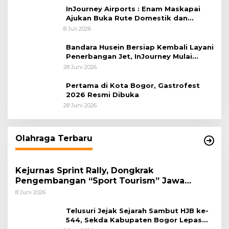
InJourney Airports : Enam Maskapai
Ajukan Buka Rute Domestik dan
Internasional dari Bandara Husein
8 Juli 2026
Sastranegara
Bandara Husein Bersiap Kembali Layani
Penerbangan Jet, InJourney Mulai
Tahap Optimalisasi
28 Juni 2026
Pertama di Kota Bogor, Gastrofest
2026 Resmi Dibuka
28 Juni 2026
Olahraga Terbaru
Kejurnas Sprint Rally, Dongkrak
Pengembangan “Sport Tourism” Jawa
Tengah
8 Juni 2026
Telusuri Jejak Sejarah Sambut HJB ke-
544, Sekda Kabupaten Bogor Lepas