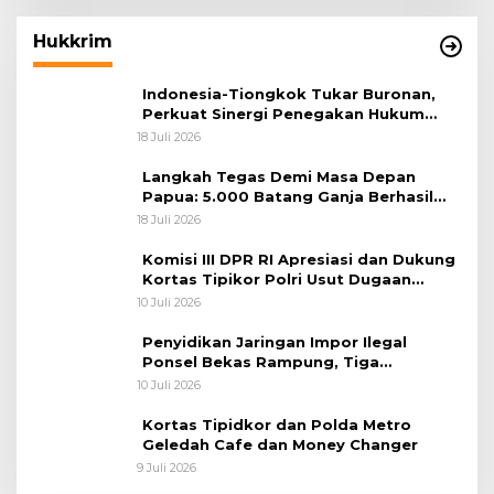
Hukkrim
Indonesia-Tiongkok Tukar Buronan,
Perkuat Sinergi Penegakan Hukum
Lintas Negara
18 Juli 2026
Langkah Tegas Demi Masa Depan
Papua: 5.000 Batang Ganja Berhasil
Diungkap Koops TNI Habema
18 Juli 2026
Komisi III DPR RI Apresiasi dan Dukung
Kortas Tipikor Polri Usut Dugaan
Korupsi Batu Bara
10 Juli 2026
Penyidikan Jaringan Impor Ilegal
Ponsel Bekas Rampung, Tiga
Tersangka Sudah P-21 dan Satu Buron
10 Juli 2026
Kortas Tipidkor dan Polda Metro
Geledah Cafe dan Money Changer
9 Juli 2026