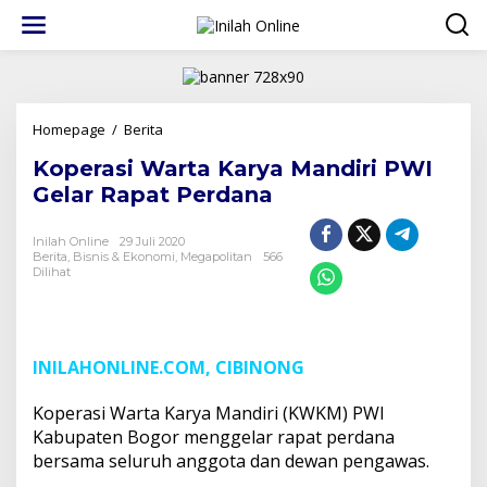
Lewati
ke
konten
Koperasi
Homepage
/
Berita
Warta
Koperasi Warta Karya Mandiri PWI
Karya
Mandiri
Gelar Rapat Perdana
PWI
Gelar
Inilah Online
29 Juli 2020
Rapat
Berita
,
Bisnis & Ekonomi
,
Megapolitan
566
Perdana
Dilihat
INILAHONLINE.COM, CIBINONG
Koperasi Warta Karya Mandiri (KWKM) PWI
Kabupaten Bogor menggelar rapat perdana
bersama seluruh anggota dan dewan pengawas.