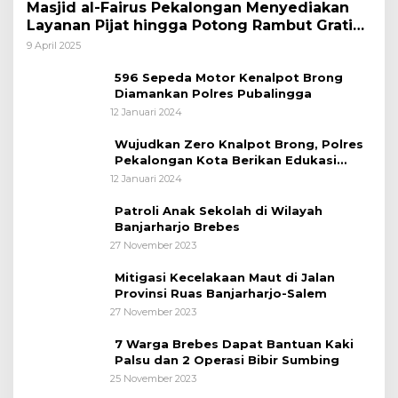
Masjid al-Fairus Pekalongan Menyediakan
Layanan Pijat hingga Potong Rambut Gratis
bagi Pemudik Lebaran 2025
9 April 2025
596 Sepeda Motor Kenalpot Brong
Diamankan Polres Pubalingga
12 Januari 2024
Wujudkan Zero Knalpot Brong, Polres
Pekalongan Kota Berikan Edukasi
Kepada Pelajar
12 Januari 2024
Patroli Anak Sekolah di Wilayah
Banjarharjo Brebes
27 November 2023
Mitigasi Kecelakaan Maut di Jalan
Provinsi Ruas Banjarharjo-Salem
27 November 2023
7 Warga Brebes Dapat Bantuan Kaki
Palsu dan 2 Operasi Bibir Sumbing
25 November 2023