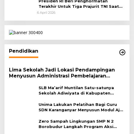
Presiden RI Beri Penghormatan
Terakhir Untuk Tiga Prajurit TNI Saat
Persemayaman di Bandara Soekarno-
6 April 2026
Hatta
Pendidikan
Lima Sekolah Jadi Lokasi Pendampingan
Menyusun Administrasi Pembelajaran
Berbasis Lingkungan
SLB Ma’arif Muntilan Satu-satunya
Sekolah Adiwiyata di Kabupaten
Magelang
Unima Lakukan Pelatihan Bagi Guru
SDN Karanganyar Menyusun Modul Ajar
Berbasis Adiwiyata
Zero Sampah Lingkungan SMP N 2
Borobudur Langkah Program Aksi
Janaka