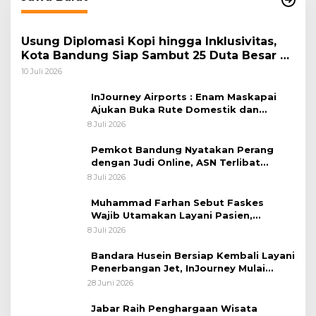
Usung Diplomasi Kopi hingga Inklusivitas,
Kota Bandung Siap Sambut 25 Duta Besar di
Festival Asia Afrika 2026
10 Juli 2026
InJourney Airports : Enam Maskapai
Ajukan Buka Rute Domestik dan
Internasional dari Bandara Husein
8 Juli 2026
Sastranegara
Pemkot Bandung Nyatakan Perang
dengan Judi Online, ASN Terlibat
Terancam Dipecat Tidak Hormat
8 Juli 2026
Muhammad Farhan Sebut Faskes
Wajib Utamakan Layani Pasien,
Penolakan akan Berujung Sanksi Tegas
8 Juli 2026
Bandara Husein Bersiap Kembali Layani
Penerbangan Jet, InJourney Mulai
Tahap Optimalisasi
28 Juni 2026
Jabar Raih Penghargaan Wisata