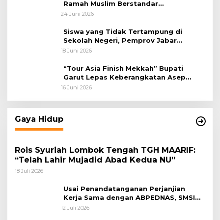
Ramah Muslim Berstandar
Internasional
24 Juni 2026
Siswa yang Tidak Tertampung di
Sekolah Negeri, Pemprov Jabar
Siapkan Bantuan Dana Pendidikan
18 Juni 2026
untuk Sekolah Swasta
“Tour Asia Finish Mekkah” Bupati
Garut Lepas Keberangkatan Asep
Akung
16 Juni 2026
Gaya Hidup
Rois Syuriah Lombok Tengah TGH MAARIF:
“Telah Lahir Mujadid Abad Kedua NU”
18 Juli 2026
Usai Penandatanganan Perjanjian
Kerja Sama dengan ABPEDNAS, SMSI
Bergerak Bentuk Pokja News Room
12 Juli 2026
Jaga Desa Dimulai dari Propinsi Bali