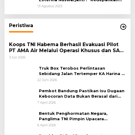
Keadilan Restoratif Wujudkan
13 Agustus 2025
Masyarakat Harmonis”
Peristiwa
Koops TNI Habema Berhasil Evakuasi Pilot
PT AMA Air Melalui Operasi Khusus dan SAR
Taktis
3 Juli 2026
Truk Box Terobos Perlintasan
Sebidang Jalan Tertemper KA Harina di
Jalan Stasiun Poncol-Jrakah Semarang
22 Juni 2026
Pemkot Bandung Pastikan Isu Dugaan
Kebocoran Data Bukan Berasal dari
Server Disdukcapil
7 April 2026
Bentuk Penghormatan Negara,
Panglima TNI Pimpin Upacara
Pemakaman Militer
6 April 2026