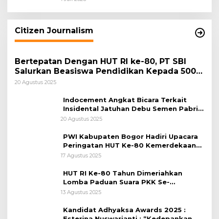
Keamanan Daerah
Citizen Journalism
Bertepatan Dengan HUT RI ke-80, PT SBI
Salurkan Beasiswa Pendidikan Kepada 500
Pelajar
20 Agustus 2025
Indocement Angkat Bicara Terkait
Insidental Jatuhan Debu Semen Pabrik
Citeureup
20 Agustus 2025
PWI Kabupaten Bogor Hadiri Upacara
Peringatan HUT Ke-80 Kemerdekaan
RI, di Lapangan Tegar Beriman
17 Agustus 2025
HUT RI Ke-80 Tahun Dimeriahkan
Lomba Paduan Suara PKK Se-
Kabupaten Bogor
13 Agustus 2025
Kandidat Adhyaksa Awards 2025 :
Esterina Nuswarjanti : “Kedepankan