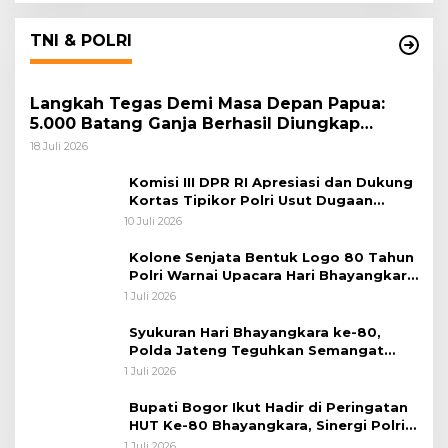
TNI & POLRI
Langkah Tegas Demi Masa Depan Papua:
5.000 Batang Ganja Berhasil Diungkap
Koops TNI Habema
18 Juli 2026
Komisi III DPR RI Apresiasi dan Dukung
Kortas Tipikor Polri Usut Dugaan
Korupsi Batu Bara
10 Juli 2026
Kolone Senjata Bentuk Logo 80 Tahun
Polri Warnai Upacara Hari Bhayangkara
ke-80
1 Juli 2026
Syukuran Hari Bhayangkara ke-80,
Polda Jateng Teguhkan Semangat
Pengabdian dan Pererat Kebersamaan
1 Juli 2026
Bupati Bogor Ikut Hadir di Peringatan
HUT Ke-80 Bhayangkara, Sinergi Polri
dan Pemkab Bogor Jadi Kunci Menjaga
1 Juli 2026