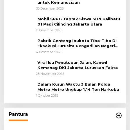
untuk Kemanusiaan
30 Desember 2025
Mobil SPPG Tabrak Siswa SDN Kalibaru
01 Pagi Cilincing Jakarta Utara
11 Desember 2025
Pabrik Genteng Ibukota Tiba-Tiba Di
Eksekusi Jurusita Pengadilan Negeri
Tangerang, Diduga Cacat Hukum Sejak
4 Desember 2025
Awal
Viral Isu Penutupan Jalan, Kanwil
Kemenag DKI Jakarta Luruskan Fakta
28 November 2025
Dalam Kurun Waktu 3 Bulan Polda
Metro Metro Ungkap 1,14 Ton Narkoba
1 Oktober 2025
Pantura