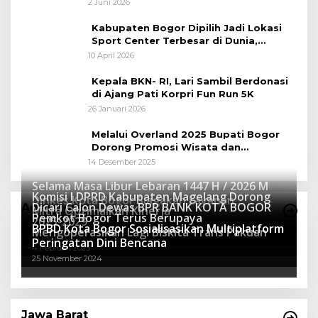
Gowes Napak Tilas Bogor
2 Juni 2026
Kabupaten Bogor Dipilih Jadi Lokasi
Sport Center Terbesar di Dunia,
Peluang Tingkatkan Pertumbuhan
10 April 2026
Ekonomi Baru
Kepala BKN- RI, Lari Sambil Berdonasi
di Ajang Pati Korpri Fun Run 5K
26 Januari 2026
Melalui Overland 2025 Bupati Bogor
Dorong Promosi Wisata dan
Pelestarian Alam
14 Desember 2025
Selama Masa Libur Lebaran 1447 H / 2026 M
Komisi I DPRD Kabupaten Magelang Dorong
Dinkes Kota Bogor Siagakan Layanan
Dicari Calon Dewas BPR BANK KOTA BOGOR
Advertorial
Mitra Optimalkan Kinerja
Kesehatan
Pemkot Bogor Terus Berupaya
16 Maret 2026
2025-2029
BPBD Kota Bogor Sosialisasikan Multiplatform
27 Mei 2025
Mengoperasikan Lagi Biskita Trans Pakuan
15 April 2025
Peringatan Dini Bencana
4 Februari 2025
25 November 2024
Jawa Barat