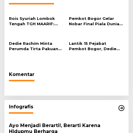
Rois Syuriah Lombok
Pemkot Bogor Gelar
Tengah TGH MAARIF:
Nobar Final Piala Dunia
“Telah Lahir Mujadid
2026 di Plaza Balai Kota
Abad Kedua NU”
Dedie Rachim Minta
Lantik 15 Pejabat
Perumda Tirta Pakuan
Pemkot Bogor, Dedie
Salurkan Air Bersih bagi
Rachim: Laksanakan
Warga Terdampak
Tugas Sesuai Harapan
Kekeringan
Masyarakat
Komentar
Infografis
Ayo Menjadi Berarti!, Berarti Karena
Hidupmu Berharga