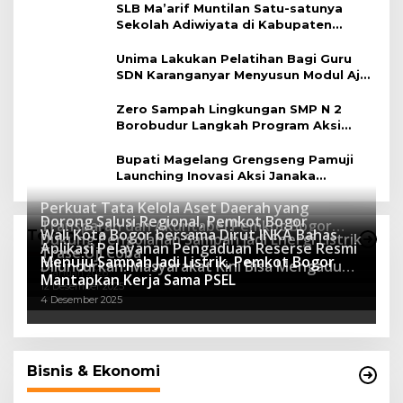
SLB Ma’arif Muntilan Satu-satunya
Sekolah Adiwiyata di Kabupaten
Magelang
Unima Lakukan Pelatihan Bagi Guru
SDN Karanganyar Menyusun Modul Ajar
Berbasis Adiwiyata
Zero Sampah Lingkungan SMP N 2
Borobudur Langkah Program Aksi
Janaka
Bupati Magelang Grengseng Pamuji
Launching Inovasi Aksi Janaka
Program Sekolah Adiwiyata
Perkuat Tata Kelola Aset Daerah yang
Dorong Salusi Regional, Pemkot Bogor
Transparan dan Akuntabel Pemkot Bogor
Wali Kota Bogor bersama Dirut INKA Bahas
Teknologi
Dukung Pengolahan Sampah Jadi Energi Listrik
Luncurkan SIMASDA
Aplikasi Pelayanan Pengaduan Reserse Resmi
8 Juli 2026
Trase Uji Coba
Menuju Sampah Jadi Listrik, Pemkot Bogor
8 April 2026
Diluncurkan: Masyarakat Kini Bisa Mengadu
7 Januari 2026
Mantapkan Kerja Sama PSEL
Lebih Cepat, Mudah, dan Terintegrasi
12 Desember 2025
4 Desember 2025
Bisnis & Ekonomi