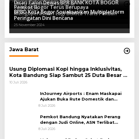
Dicari Calon Dewas BPR BANK KOTA BOGOR
Advertorial
Mitra Optimalkan Kinerja
Kesehatan
Pemkot Bogor Terus Berupaya
16 Maret 2026
2025-2029
BPBD Kota Bogor Sosialisasikan Multiplatform
27 Mei 2025
Mengoperasikan Lagi Biskita Trans Pakuan
15 April 2025
Peringatan Dini Bencana
4 Februari 2025
25 November 2024
Jawa Barat
Usung Diplomasi Kopi hingga Inklusivitas,
Kota Bandung Siap Sambut 25 Duta Besar di
Festival Asia Afrika 2026
10 Juli 2026
InJourney Airports : Enam Maskapai
Ajukan Buka Rute Domestik dan
Internasional dari Bandara Husein
8 Juli 2026
Sastranegara
Pemkot Bandung Nyatakan Perang
dengan Judi Online, ASN Terlibat
Terancam Dipecat Tidak Hormat
8 Juli 2026