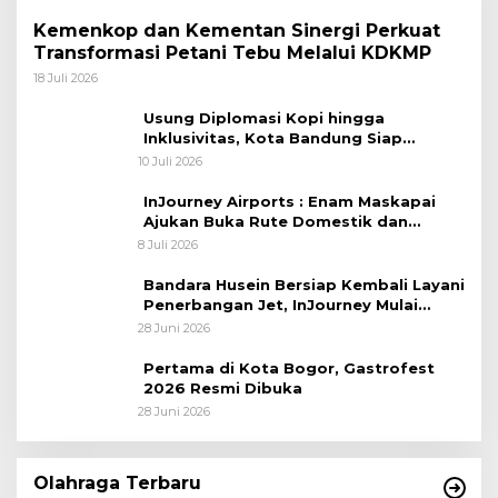
Kemenkop dan Kementan Sinergi Perkuat
Transformasi Petani Tebu Melalui KDKMP
18 Juli 2026
Usung Diplomasi Kopi hingga
Inklusivitas, Kota Bandung Siap
Sambut 25 Duta Besar di Festival Asia
10 Juli 2026
Afrika 2026
InJourney Airports : Enam Maskapai
Ajukan Buka Rute Domestik dan
Internasional dari Bandara Husein
8 Juli 2026
Sastranegara
Bandara Husein Bersiap Kembali Layani
Penerbangan Jet, InJourney Mulai
Tahap Optimalisasi
28 Juni 2026
Pertama di Kota Bogor, Gastrofest
2026 Resmi Dibuka
28 Juni 2026
Olahraga Terbaru