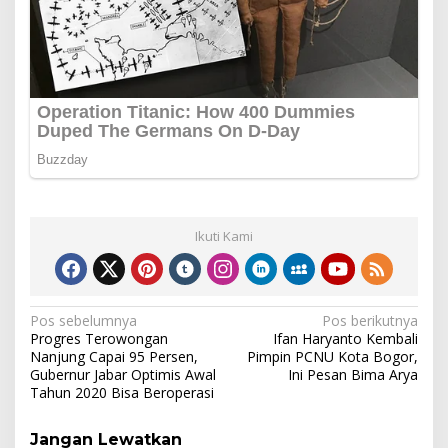
Ikuti Kami
Navigasi
Pos sebelumnya
Pos berikutnya
Progres Terowongan
Ifan Haryanto Kembali
pos
Nanjung Capai 95 Persen,
Pimpin PCNU Kota Bogor,
Gubernur Jabar Optimis Awal
Ini Pesan Bima Arya
Tahun 2020 Bisa Beroperasi
Jangan Lewatkan