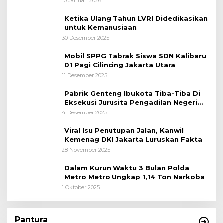
10 Januari 2026
Ketika Ulang Tahun LVRI Didedikasikan
untuk Kemanusiaan
30 Desember 2025
Mobil SPPG Tabrak Siswa SDN Kalibaru
01 Pagi Cilincing Jakarta Utara
11 Desember 2025
Pabrik Genteng Ibukota Tiba-Tiba Di
Eksekusi Jurusita Pengadilan Negeri
Tangerang, Diduga Cacat Hukum Sejak
4 Desember 2025
Awal
Viral Isu Penutupan Jalan, Kanwil
Kemenag DKI Jakarta Luruskan Fakta
28 November 2025
Dalam Kurun Waktu 3 Bulan Polda
Metro Metro Ungkap 1,14 Ton Narkoba
1 Oktober 2025
Pantura