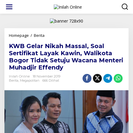
Lewati
ke
konten
KWB
Homepage
/
Berita
Gelar
KWB Gelar Nikah Massal, Soal
Nikah
Massal,
Sertifikat Layak Kawin, Walikota
Soal
Bogor Tidak Setuju Wacana Menteri
Sertifikat
Muhadjir Effendy
Layak
Kawin,
Inilah Online
18 November 2019
Walikota
Berita
,
Megapolitan
666 Dilihat
Bogor
Tidak
Setuju
Wacana
Menteri
Muhadjir
Effendy