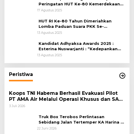
Peringatan HUT Ke-80 Kemerdekaan
RI, di Lapangan Tegar Beriman
17 Agustus 2025
HUT RI Ke-80 Tahun Dimeriahkan
Lomba Paduan Suara PKK Se-
Kabupaten Bogor
13 Agustus 2025
Kandidat Adhyaksa Awards 2025 :
Esterina Nuswarjanti : “Kedepankan
Keadilan Restoratif Wujudkan
13 Agustus 2025
Masyarakat Harmonis”
Peristiwa
Koops TNI Habema Berhasil Evakuasi Pilot
PT AMA Air Melalui Operasi Khusus dan SAR
Taktis
3 Juli 2026
Truk Box Terobos Perlintasan
Sebidang Jalan Tertemper KA Harina di
Jalan Stasiun Poncol-Jrakah Semarang
22 Juni 2026