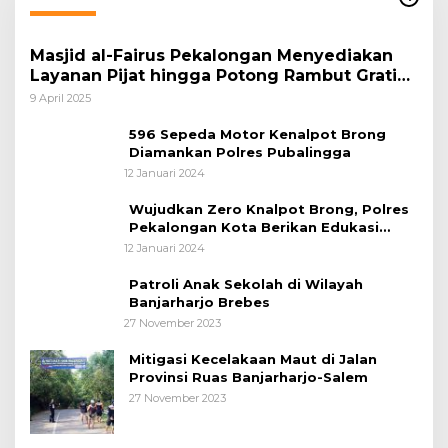
Masjid al-Fairus Pekalongan Menyediakan
Layanan Pijat hingga Potong Rambut Gratis
bagi Pemudik Lebaran 2025
9 April 2025
596 Sepeda Motor Kenalpot Brong
Diamankan Polres Pubalingga
12 Januari 2024
Wujudkan Zero Knalpot Brong, Polres
Pekalongan Kota Berikan Edukasi
Kepada Pelajar
12 Januari 2024
Patroli Anak Sekolah di Wilayah
Banjarharjo Brebes
27 November 2023
Mitigasi Kecelakaan Maut di Jalan
Provinsi Ruas Banjarharjo-Salem
27 November 2023