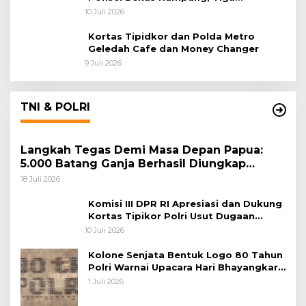
Tersangka Sudah P-21 dan Satu Buron
10 Juli 2026
Kortas Tipidkor dan Polda Metro
Geledah Cafe dan Money Changer
9 Juli 2026
TNI & POLRI
Langkah Tegas Demi Masa Depan Papua:
5.000 Batang Ganja Berhasil Diungkap
Koops TNI Habema
18 Juli 2026
Komisi III DPR RI Apresiasi dan Dukung
Kortas Tipikor Polri Usut Dugaan
Korupsi Batu Bara
10 Juli 2026
Kolone Senjata Bentuk Logo 80 Tahun
Polri Warnai Upacara Hari Bhayangkara
ke-80
1 Juli 2026