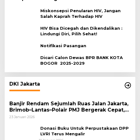
Miskonsepsi Penularan HIV, Jangan
Salah Kaprah Terhadap HIV
HIV Bisa Dicegah dan Dikendalikan :
Lindungi Diri, Pilih Sehat!
Notifikasi Pasangan
Dicari Calon Dewas BPR BANK KOTA
BOGOR 2025-2029
DKI Jakarta
Banjir Rendam Sejumlah Ruas Jalan Jakarta,
Brimob–Lantas–Polair PMJ Bergerak Cepat,
Polri Siagakan 128.247 Personel Secara
23 Januari 2026
Nasional
Donasi Buku Untuk Perpustakaan DPP
LVRI Terus Mengalir