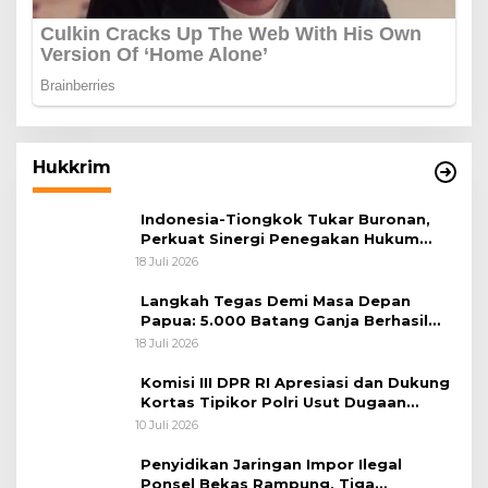
Hukkrim
Indonesia-Tiongkok Tukar Buronan,
Perkuat Sinergi Penegakan Hukum
Lintas Negara
18 Juli 2026
Langkah Tegas Demi Masa Depan
Papua: 5.000 Batang Ganja Berhasil
Diungkap Koops TNI Habema
18 Juli 2026
Komisi III DPR RI Apresiasi dan Dukung
Kortas Tipikor Polri Usut Dugaan
Korupsi Batu Bara
10 Juli 2026
Penyidikan Jaringan Impor Ilegal
Ponsel Bekas Rampung, Tiga