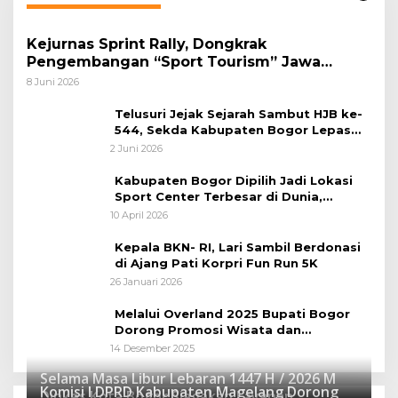
Kejurnas Sprint Rally, Dongkrak
Pengembangan “Sport Tourism” Jawa
Tengah
8 Juni 2026
Telusuri Jejak Sejarah Sambut HJB ke-
544, Sekda Kabupaten Bogor Lepas
Gowes Napak Tilas Bogor
2 Juni 2026
Kabupaten Bogor Dipilih Jadi Lokasi
Sport Center Terbesar di Dunia,
Peluang Tingkatkan Pertumbuhan
10 April 2026
Ekonomi Baru
Kepala BKN- RI, Lari Sambil Berdonasi
di Ajang Pati Korpri Fun Run 5K
26 Januari 2026
Melalui Overland 2025 Bupati Bogor
Dorong Promosi Wisata dan
Pelestarian Alam
14 Desember 2025
Selama Masa Libur Lebaran 1447 H / 2026 M
Komisi I DPRD Kabupaten Magelang Dorong
Dinkes Kota Bogor Siagakan Layanan