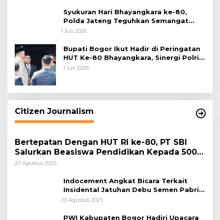
Syukuran Hari Bhayangkara ke-80,
Polda Jateng Teguhkan Semangat
Pengabdian dan Pererat Kebersamaan
1 Juli 2026
Bupati Bogor Ikut Hadir di Peringatan
HUT Ke-80 Bhayangkara, Sinergi Polri
dan Pemkab Bogor Jadi Kunci Menjaga
1 Juli 2026
Keamanan Daerah
Citizen Journalism
Bertepatan Dengan HUT RI ke-80, PT SBI
Salurkan Beasiswa Pendidikan Kepada 500
Pelajar
20 Agustus 2025
Indocement Angkat Bicara Terkait
Insidental Jatuhan Debu Semen Pabrik
Citeureup
20 Agustus 2025
PWI Kabupaten Bogor Hadiri Upacara