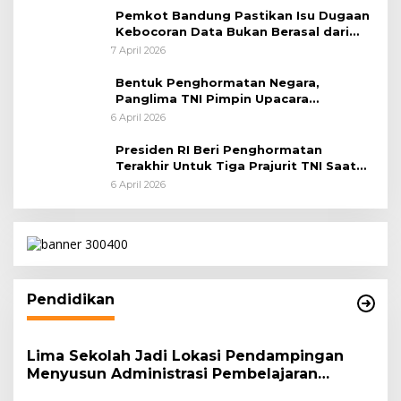
Pemkot Bandung Pastikan Isu Dugaan
Kebocoran Data Bukan Berasal dari
Server Disdukcapil
7 April 2026
Bentuk Penghormatan Negara,
Panglima TNI Pimpin Upacara
Pemakaman Militer
6 April 2026
Presiden RI Beri Penghormatan
Terakhir Untuk Tiga Prajurit TNI Saat
Persemayaman di Bandara Soekarno-
6 April 2026
Hatta
Pendidikan
Lima Sekolah Jadi Lokasi Pendampingan
Menyusun Administrasi Pembelajaran
Berbasis Lingkungan