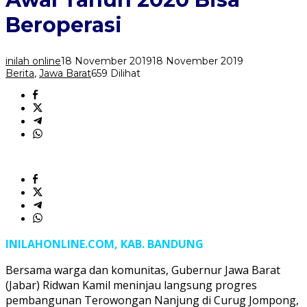
Awal
Tahun
Beroperasi
2020
Bisa
Beroperasi
inilah online
18 November 2019
18 November 2019
Berita
,
Jawa Barat
659 Dilihat
INILAHONLINE.COM, KAB. BANDUNG
Bersama warga dan komunitas, Gubernur Jawa Barat
(Jabar) Ridwan Kamil meninjau langsung progres
pembangunan Terowongan Nanjung di Curug Jompong,