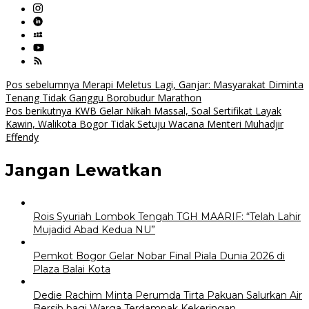
Navigasi
Pos sebelumnya
Merapi Meletus Lagi, Ganjar: Masyarakat Diminta
Tenang Tidak Ganggu Borobudur Marathon
pos
Pos berikutnya
KWB Gelar Nikah Massal, Soal Sertifikat Layak
Kawin, Walikota Bogor Tidak Setuju Wacana Menteri Muhadjir
Effendy
Jangan Lewatkan
Rois Syuriah Lombok Tengah TGH MAARIF: “Telah Lahir
Mujadid Abad Kedua NU”
Pemkot Bogor Gelar Nobar Final Piala Dunia 2026 di
Plaza Balai Kota
Dedie Rachim Minta Perumda Tirta Pakuan Salurkan Air
Bersih bagi Warga Terdampak Kekeringan