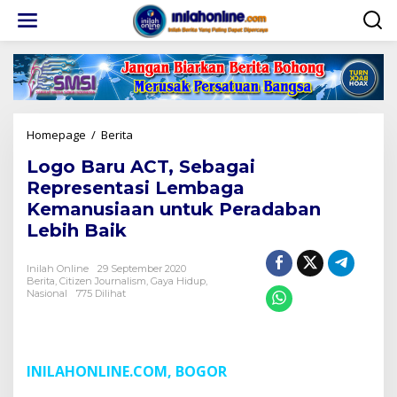
Lewati
ke
konten
Logo
Homepage
/
Berita
Baru
Logo Baru ACT, Sebagai
ACT,
Sebagai
Representasi Lembaga
Representasi
Kemanusiaan untuk Peradaban
Lembaga
Lebih Baik
Kemanusiaan
untuk
Peradaban
Inilah Online
29 September 2020
Lebih
Berita
,
Citizen Journalism
,
Gaya Hidup
,
Baik
Nasional
775 Dilihat
INILAHONLINE.COM, BOGOR