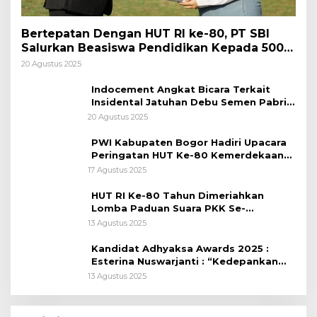
Bertepatan Dengan HUT RI ke-80, PT SBI
Salurkan Beasiswa Pendidikan Kepada 500
Pelajar
20 Agustus 2025
Indocement Angkat Bicara Terkait
Insidental Jatuhan Debu Semen Pabrik
Citeureup
20 Agustus 2025
PWI Kabupaten Bogor Hadiri Upacara
Peringatan HUT Ke-80 Kemerdekaan
RI, di Lapangan Tegar Beriman
17 Agustus 2025
HUT RI Ke-80 Tahun Dimeriahkan
Lomba Paduan Suara PKK Se-
Kabupaten Bogor
13 Agustus 2025
Kandidat Adhyaksa Awards 2025 :
Esterina Nuswarjanti : “Kedepankan
Keadilan Restoratif Wujudkan
13 Agustus 2025
Masyarakat Harmonis”