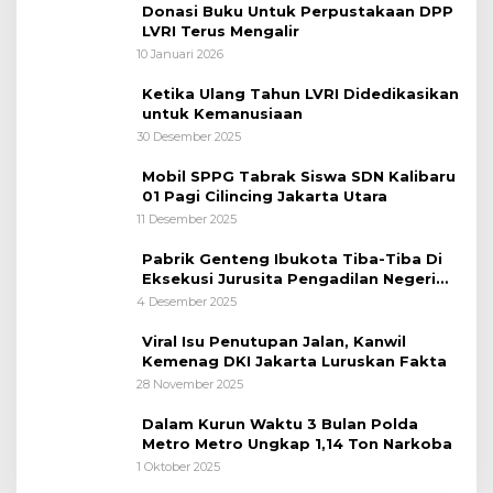
Donasi Buku Untuk Perpustakaan DPP
LVRI Terus Mengalir
10 Januari 2026
Ketika Ulang Tahun LVRI Didedikasikan
untuk Kemanusiaan
30 Desember 2025
Mobil SPPG Tabrak Siswa SDN Kalibaru
01 Pagi Cilincing Jakarta Utara
11 Desember 2025
Pabrik Genteng Ibukota Tiba-Tiba Di
Eksekusi Jurusita Pengadilan Negeri
Tangerang, Diduga Cacat Hukum Sejak
4 Desember 2025
Awal
Viral Isu Penutupan Jalan, Kanwil
Kemenag DKI Jakarta Luruskan Fakta
28 November 2025
Dalam Kurun Waktu 3 Bulan Polda
Metro Metro Ungkap 1,14 Ton Narkoba
1 Oktober 2025