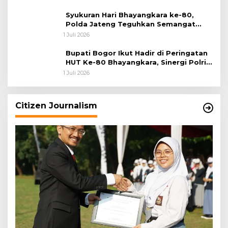
Syukuran Hari Bhayangkara ke-80,
Polda Jateng Teguhkan Semangat
Pengabdian dan Pererat Kebersamaan
1 Juli 2026
Bupati Bogor Ikut Hadir di Peringatan
HUT Ke-80 Bhayangkara, Sinergi Polri
dan Pemkab Bogor Jadi Kunci Menjaga
1 Juli 2026
Keamanan Daerah
Citizen Journalism