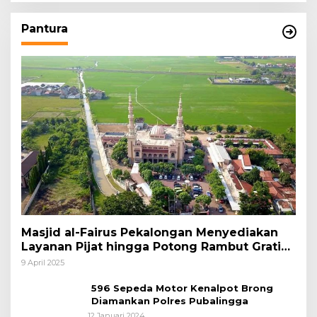
Pantura
Masjid al-Fairus Pekalongan Menyediakan
Layanan Pijat hingga Potong Rambut Gratis
bagi Pemudik Lebaran 2025
9 April 2025
596 Sepeda Motor Kenalpot Brong
Diamankan Polres Pubalingga
12 Januari 2024