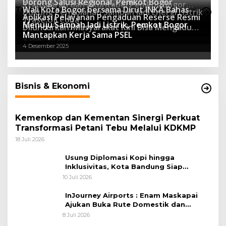
Dorong Salusi Regional, Pemkot Bogor
Transparan dan Akuntabel Pemkot Bogor
Wali Kota Bogor bersama Dirut INKA Bahas
Teknologi
Dukung Pengolahan Sampah Jadi Energi Listrik
Luncurkan SIMASDA
Aplikasi Pelayanan Pengaduan Reserse Resmi
8 Juli 2026
Trase Uji Coba
Menuju Sampah Jadi Listrik, Pemkot Bogor
8 April 2026
Diluncurkan: Masyarakat Kini Bisa Mengadu
7 Januari 2026
Mantapkan Kerja Sama PSEL
Lebih Cepat, Mudah, dan Terintegrasi
12 Desember 2025
4 Desember 2025
Bisnis & Ekonomi
Kemenkop dan Kementan Sinergi Perkuat
Transformasi Petani Tebu Melalui KDKMP
18 Juli 2026
Usung Diplomasi Kopi hingga
Inklusivitas, Kota Bandung Siap
Sambut 25 Duta Besar di Festival Asia
10 Juli 2026
Afrika 2026
InJourney Airports : Enam Maskapai
Ajukan Buka Rute Domestik dan
Internasional dari Bandara Husein
8 Juli 2026
Sastranegara