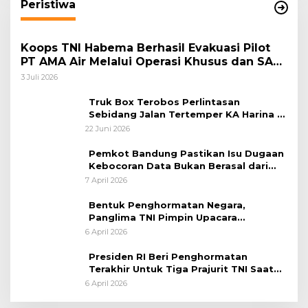
Peristiwa
Koops TNI Habema Berhasil Evakuasi Pilot
PT AMA Air Melalui Operasi Khusus dan SAR
Taktis
3 Juli 2026
Truk Box Terobos Perlintasan
Sebidang Jalan Tertemper KA Harina di
Jalan Stasiun Poncol-Jrakah Semarang
22 Juni 2026
Pemkot Bandung Pastikan Isu Dugaan
Kebocoran Data Bukan Berasal dari
Server Disdukcapil
7 April 2026
Bentuk Penghormatan Negara,
Panglima TNI Pimpin Upacara
Pemakaman Militer
6 April 2026
Presiden RI Beri Penghormatan
Terakhir Untuk Tiga Prajurit TNI Saat
Persemayaman di Bandara Soekarno-
6 April 2026
Hatta