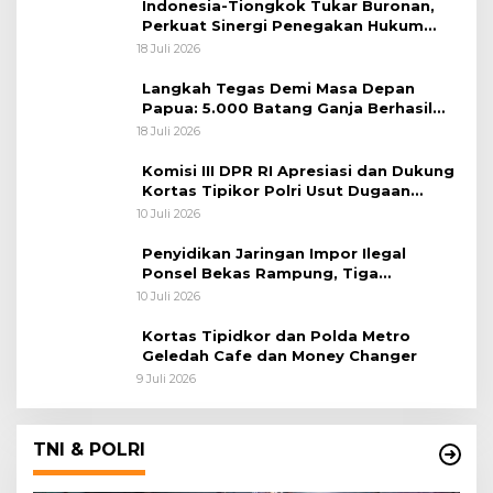
Indonesia-Tiongkok Tukar Buronan,
Perkuat Sinergi Penegakan Hukum
Lintas Negara
18 Juli 2026
Langkah Tegas Demi Masa Depan
Papua: 5.000 Batang Ganja Berhasil
Diungkap Koops TNI Habema
18 Juli 2026
Komisi III DPR RI Apresiasi dan Dukung
Kortas Tipikor Polri Usut Dugaan
Korupsi Batu Bara
10 Juli 2026
Penyidikan Jaringan Impor Ilegal
Ponsel Bekas Rampung, Tiga
Tersangka Sudah P-21 dan Satu Buron
10 Juli 2026
Kortas Tipidkor dan Polda Metro
Geledah Cafe dan Money Changer
9 Juli 2026
TNI & POLRI