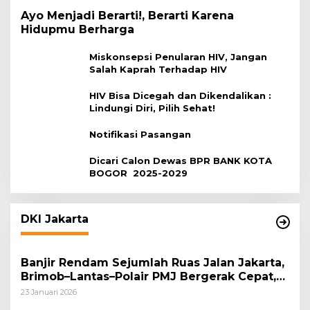
Ayo Menjadi Berarti!, Berarti Karena
Hidupmu Berharga
Miskonsepsi Penularan HIV, Jangan
Salah Kaprah Terhadap HIV
HIV Bisa Dicegah dan Dikendalikan :
Lindungi Diri, Pilih Sehat!
Notifikasi Pasangan
Dicari Calon Dewas BPR BANK KOTA
BOGOR 2025-2029
DKI Jakarta
Banjir Rendam Sejumlah Ruas Jalan Jakarta,
Brimob–Lantas–Polair PMJ Bergerak Cepat,
Polri Siagakan 128.247 Personel Secara
23 Januari 2026
Nasional