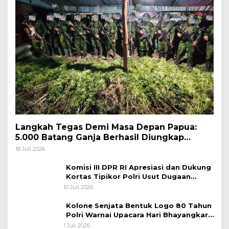
Langkah Tegas Demi Masa Depan Papua:
5.000 Batang Ganja Berhasil Diungkap
Koops TNI Habema
18 Juli 2026
Komisi III DPR RI Apresiasi dan Dukung
Kortas Tipikor Polri Usut Dugaan
Korupsi Batu Bara
10 Juli 2026
Kolone Senjata Bentuk Logo 80 Tahun
Polri Warnai Upacara Hari Bhayangkara
ke-80
1 Juli 2026