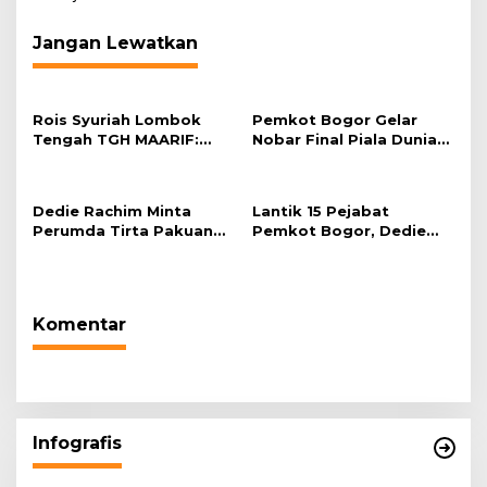
Jangan Lewatkan
Rois Syuriah Lombok
Pemkot Bogor Gelar
Tengah TGH MAARIF:
Nobar Final Piala Dunia
“Telah Lahir Mujadid
2026 di Plaza Balai Kota
Abad Kedua NU”
Dedie Rachim Minta
Lantik 15 Pejabat
Perumda Tirta Pakuan
Pemkot Bogor, Dedie
Salurkan Air Bersih bagi
Rachim: Laksanakan
Warga Terdampak
Tugas Sesuai Harapan
Kekeringan
Masyarakat
Komentar
Infografis