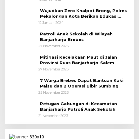
Wujudkan Zero Knalpot Brong, Polres
Pekalongan Kota Berikan Edukasi
Kepada Pelajar
12 Januari 2024
Patroli Anak Sekolah di Wilayah
Banjarharjo Brebes
27 November 2023
Mitigasi Kecelakaan Maut di Jalan
Provinsi Ruas Banjarharjo-Salem
27 November 2023
7 Warga Brebes Dapat Bantuan Kaki
Palsu dan 2 Operasi Bibir Sumbing
25 November 2023
Petugas Gabungan di Kecamatan
Banjarharjo Patroli Anak Sekolah
21 November 2023