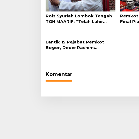
Rois Syuriah Lombok Tengah
Pemkot 
TGH MAARIF: “Telah Lahir
Final Pi
Mujadid Abad Kedua NU”
Plaza Ba
Lantik 15 Pejabat Pemkot
Bogor, Dedie Rachim:
Laksanakan Tugas Sesuai
Harapan Masyarakat
Komentar