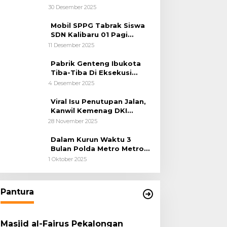
Kemanusiaan
30 Desember 2025
Mobil SPPG Tabrak Siswa
SDN Kalibaru 01 Pagi
Cilincing Jakarta Utara
11 Desember 2025
Pabrik Genteng Ibukota
Tiba-Tiba Di Eksekusi
Jurusita Pengadilan Negeri
4 Desember 2025
Tangerang, Diduga Cacat
Hukum Sejak Awal
Viral Isu Penutupan Jalan,
Kanwil Kemenag DKI
Jakarta Luruskan Fakta
28 November 2025
Dalam Kurun Waktu 3
Bulan Polda Metro Metro
Ungkap 1,14 Ton Narkoba
1 Oktober 2025
Pantura
Masjid al-Fairus Pekalongan