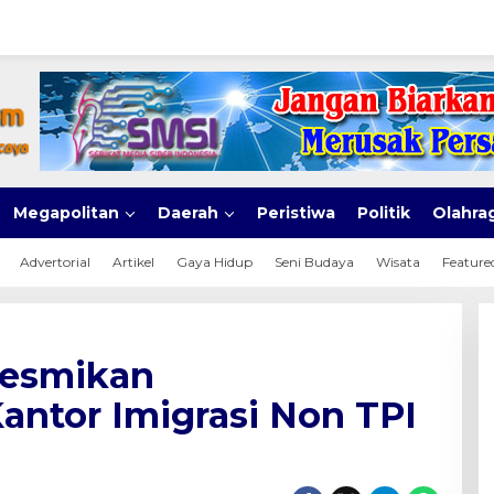
Megapolitan
Daerah
Peristiwa
Politik
Olahra
Advertorial
Artikel
Gaya Hidup
Seni Budaya
Wisata
Feature
esmikan
antor Imigrasi Non TPI