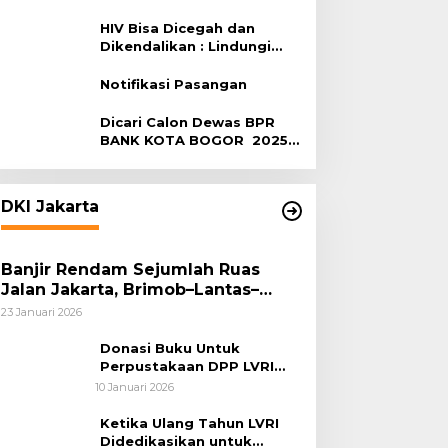
Terhadap HIV
HIV Bisa Dicegah dan
Dikendalikan : Lindungi
Diri, Pilih Sehat!
Notifikasi Pasangan
Dicari Calon Dewas BPR
BANK KOTA BOGOR 2025-
2029
DKI Jakarta
Banjir Rendam Sejumlah Ruas
Jalan Jakarta, Brimob–Lantas–
Polair PMJ Bergerak Cepat, Polri
23 Januari 2026
Siagakan 128.247 Personel Secara
Nasional
Donasi Buku Untuk
Perpustakaan DPP LVRI
Terus Mengalir
10 Januari 2026
Ketika Ulang Tahun LVRI
Didedikasikan untuk