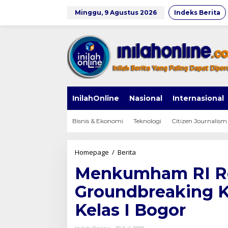
Lewati
ke
Minggu, 9 Agustus 2026
Indeks Berita
konten
InilahOnline
Nasional
Internasional
Bisnis & Ekonomi
Teknologi
Citizen Journalism
Menkumham
Homepage
/
Berita
RI
Menkumham RI R
Resmikan
Groundbreaking
Groundbreaking K
Kantor
Imigrasi
Kelas I Bogor
Non
TPI
Kelas