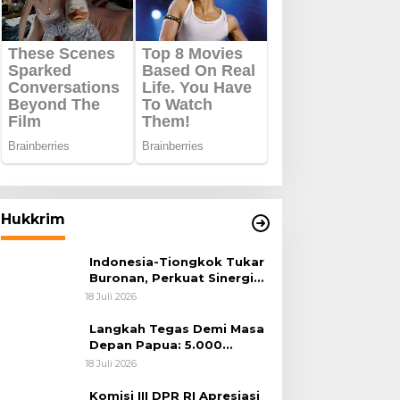
Hukkrim
Indonesia-Tiongkok Tukar
Buronan, Perkuat Sinergi
Penegakan Hukum Lintas
18 Juli 2026
Negara
Langkah Tegas Demi Masa
Depan Papua: 5.000
Batang Ganja Berhasil
18 Juli 2026
Diungkap Koops TNI
Habema
Komisi III DPR RI Apresiasi