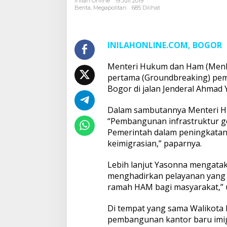
Inilah Online
19 Juli 2019
I
Berita
,
Megapolitan
685 Dilihat
Bogor
INILAHONLINE.COM, BOGOR
Menteri Hukum dan Ham (Menk
pertama (Groundbreaking) pem
Bogor di jalan Jenderal Ahmad 
Dalam sambutannya Menteri H
“Pembangunan infrastruktur g
Pemerintah dalam peningkatan
keimigrasian,” paparnya.
Lebih lanjut Yasonna mengatak
menghadirkan pelayanan yang l
ramah HAM bagi masyarakat,”
Di tempat yang sama Walikot
pembangunan kantor baru imigr