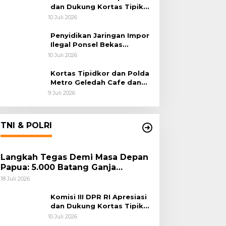
dan Dukung Kortas Tipikor
Polri Usut Dugaan Korupsi
10 Juli 2026
Batu Bara
Penyidikan Jaringan Impor
Ilegal Ponsel Bekas
Rampung, Tiga Tersangka
10 Juli 2026
Sudah P-21 dan Satu Buron
Kortas Tipidkor dan Polda
Metro Geledah Cafe dan
Money Changer
9 Juli 2026
TNI & POLRI
Langkah Tegas Demi Masa Depan
Papua: 5.000 Batang Ganja
Berhasil Diungkap Koops TNI
18 Juli 2026
Habema
Komisi III DPR RI Apresiasi
dan Dukung Kortas Tipikor
Polri Usut Dugaan Korupsi
10 Juli 2026
Batu Bara