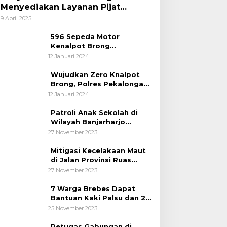
Menyediakan Layanan Pijat
hingga Potong Rambut Gratis bagi
9 April 2025
Pemudik Lebaran 2025
596 Sepeda Motor
Kenalpot Brong
Diamankan Polres
12 Januari 2024
Pubalingga
Wujudkan Zero Knalpot
Brong, Polres Pekalongan
Kota Berikan Edukasi
12 Januari 2024
Kepada Pelajar
Patroli Anak Sekolah di
Wilayah Banjarharjo
Brebes
27 November 2023
Mitigasi Kecelakaan Maut
di Jalan Provinsi Ruas
Banjarharjo-Salem
27 November 2023
7 Warga Brebes Dapat
Bantuan Kaki Palsu dan 2
Operasi Bibir Sumbing
25 November 2023
Petugas Gabungan di