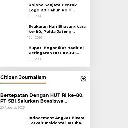
Kolone Senjata Bentuk
Logo 80 Tahun Polri
Warnai Upacara Hari
1 Juli 2026
Bhayangkara ke-80
Syukuran Hari Bhayangkara
ke-80, Polda Jateng
Teguhkan Semangat
1 Juli 2026
Pengabdian dan Pererat
Kebersamaan
Bupati Bogor Ikut Hadir di
Peringatan HUT Ke-80
Bhayangkara, Sinergi Polri
1 Juli 2026
dan Pemkab Bogor Jadi
Kunci Menjaga Keamanan
Daerah
Citizen Journalism
Bertepatan Dengan HUT RI ke-80,
PT SBI Salurkan Beasiswa
Pendidikan Kepada 500 Pelajar
20 Agustus 2025
Indocement Angkat Bicara
Terkait Insidental Jatuhan
Debu Semen Pabrik