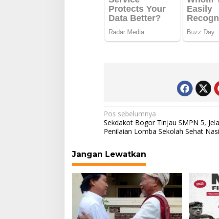
Navigasi
Pos sebelumnya
Sekdakot Bogor Tinjau SMPN 5, Jel
pos
Penilaian Lomba Sekolah Sehat Nas
Jangan Lewatkan