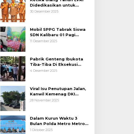
Didedikasikan untuk
Kemanusiaan
30 Desember 2025
Mobil SPPG Tabrak Siswa
SDN Kalibaru 01 Pagi
Cilincing Jakarta Utara
11 Desember 2025
Pabrik Genteng Ibukota
Tiba-Tiba Di Eksekusi
Jurusita Pengadilan Negeri
4 Desember 2025
Tangerang, Diduga Cacat
Hukum Sejak Awal
Viral Isu Penutupan Jalan,
Kanwil Kemenag DKI
Jakarta Luruskan Fakta
28 November 2025
Dalam Kurun Waktu 3
Bulan Polda Metro Metro
Ungkap 1,14 Ton Narkoba
1 Oktober 2025