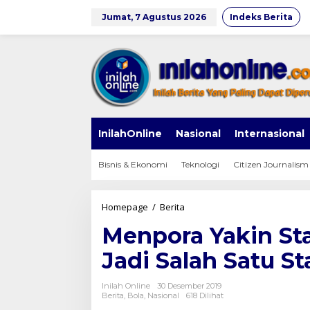
Lewati
ke
Jumat, 7 Agustus 2026
Indeks Berita
konten
InilahOnline
Nasional
Internasional
Bisnis & Ekonomi
Teknologi
Citizen Journalism
Menpora
Homepage
/
Berita
Yakin
Menpora Yakin St
Stadion
Pakansari
Jadi Salah Satu St
Bakal
Jadi
Salah
Inilah Online
30 Desember 2019
Satu
Berita
,
Bola
,
Nasional
618 Dilihat
Stadion