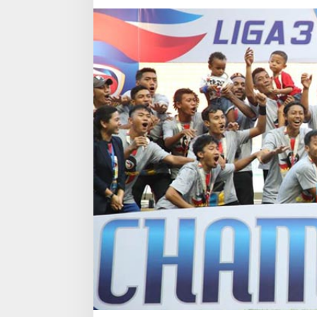
Piala
Dunia
U-
20