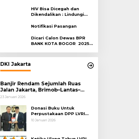
Terhadap HIV
HIV Bisa Dicegah dan
Dikendalikan : Lindungi
Diri, Pilih Sehat!
Notifikasi Pasangan
Dicari Calon Dewas BPR
BANK KOTA BOGOR 2025-
2029
DKI Jakarta
Banjir Rendam Sejumlah Ruas
Jalan Jakarta, Brimob–Lantas–
Polair PMJ Bergerak Cepat, Polri
23 Januari 2026
Siagakan 128.247 Personel Secara
Nasional
Donasi Buku Untuk
Perpustakaan DPP LVRI
Terus Mengalir
10 Januari 2026
Ketika Ulang Tahun LVRI