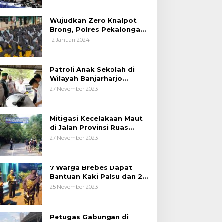
Wujudkan Zero Knalpot
Brong, Polres Pekalongan
Kota Berikan Edukasi
12 Januari 2024
Kepada Pelajar
Patroli Anak Sekolah di
Wilayah Banjarharjo
Brebes
27 November 2023
Mitigasi Kecelakaan Maut
di Jalan Provinsi Ruas
Banjarharjo-Salem
27 November 2023
7 Warga Brebes Dapat
Bantuan Kaki Palsu dan 2
Operasi Bibir Sumbing
25 November 2023
Petugas Gabungan di