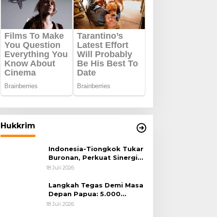
Hukkrim
Indonesia-Tiongkok Tukar
Buronan, Perkuat Sinergi
Penegakan Hukum Lintas
18 Juli 2026
Negara
Langkah Tegas Demi Masa
Depan Papua: 5.000
Batang Ganja Berhasil
18 Juli 2026
Diungkap Koops TNI