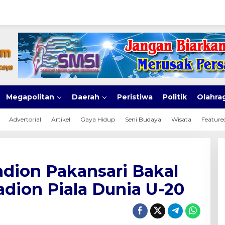
Megapolitan
Daerah
Peristiwa
Politik
Olahra
Advertorial
Artikel
Gaya Hidup
Seni Budaya
Wisata
Feature
adion Pakansari Bakal
adion Piala Dunia U-20