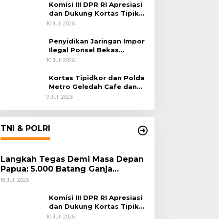
Habema
Komisi III DPR RI Apresiasi
dan Dukung Kortas Tipikor
Polri Usut Dugaan Korupsi
10 Juli 2026
Batu Bara
Penyidikan Jaringan Impor
Ilegal Ponsel Bekas
Rampung, Tiga Tersangka
10 Juli 2026
Sudah P-21 dan Satu Buron
Kortas Tipidkor dan Polda
Metro Geledah Cafe dan
Money Changer
9 Juli 2026
TNI & POLRI
Langkah Tegas Demi Masa Depan
Papua: 5.000 Batang Ganja
Berhasil Diungkap Koops TNI
18 Juli 2026
Habema
Komisi III DPR RI Apresiasi
dan Dukung Kortas Tipikor
Polri Usut Dugaan Korupsi
10 Juli 2026