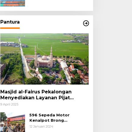
Pantura
Masjid al-Fairus Pekalongan
Menyediakan Layanan Pijat
hingga Potong Rambut Gratis bagi
9 April 2025
Pemudik Lebaran 2025
596 Sepeda Motor
Kenalpot Brong
Diamankan Polres
12 Januari 2024
Pubalingga