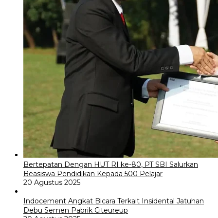
Bertepatan Dengan HUT RI ke-80, PT SBI Salurkan
Beasiswa Pendidikan Kepada 500 Pelajar
20 Agustus 2025
Indocement Angkat Bicara Terkait Insidental Jatuhan
Debu Semen Pabrik Citeureup