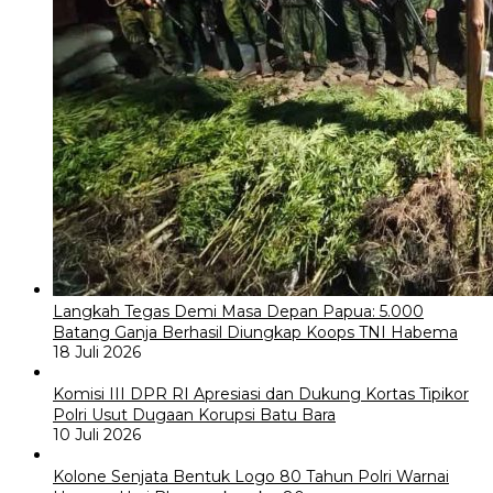
Langkah Tegas Demi Masa Depan Papua: 5.000
Batang Ganja Berhasil Diungkap Koops TNI Habema
18 Juli 2026
Komisi III DPR RI Apresiasi dan Dukung Kortas Tipikor
Polri Usut Dugaan Korupsi Batu Bara
10 Juli 2026
Kolone Senjata Bentuk Logo 80 Tahun Polri Warnai