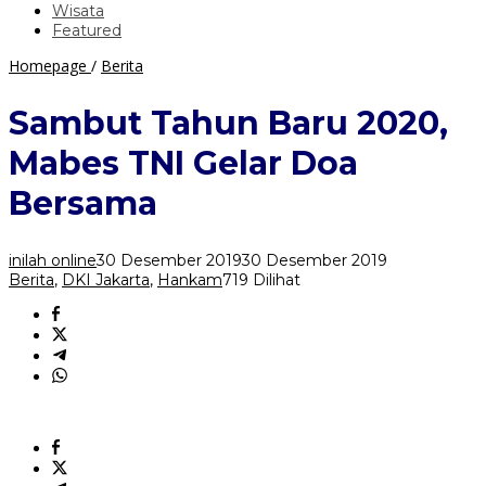
Wisata
Featured
Sambut
Homepage
/
Berita
Tahun
Baru
Sambut Tahun Baru 2020,
2020,
Mabes
Mabes TNI Gelar Doa
TNI
Gelar
Bersama
Doa
Bersama
inilah online
30 Desember 2019
30 Desember 2019
Berita
,
DKI Jakarta
,
Hankam
719 Dilihat