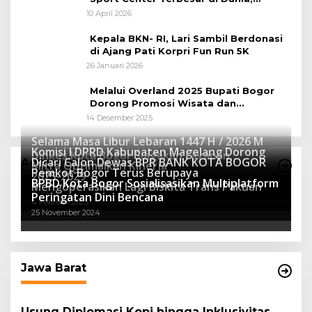
Peluang Tingkatkan Pertumbuhan
10 April 2026
Ekonomi Baru
Kepala BKN- RI, Lari Sambil Berdonasi
di Ajang Pati Korpri Fun Run 5K
26 Januari 2026
Melalui Overland 2025 Bupati Bogor
Dorong Promosi Wisata dan
Pelestarian Alam
14 Desember 2025
Selama Masa Libur Lebaran 1447 H / 2026 M
Komisi I DPRD Kabupaten Magelang Dorong
Dinkes Kota Bogor Siagakan Layanan
Dicari Calon Dewas BPR BANK KOTA BOGOR
Advertorial
Mitra Optimalkan Kinerja
Kesehatan
Pemkot Bogor Terus Berupaya
16 Maret 2026
2025-2029
BPBD Kota Bogor Sosialisasikan Multiplatform
27 Mei 2025
Mengoperasikan Lagi Biskita Trans Pakuan
15 April 2025
Peringatan Dini Bencana
4 Februari 2025
25 November 2024
Jawa Barat
Usung Diplomasi Kopi hingga Inklusivitas,