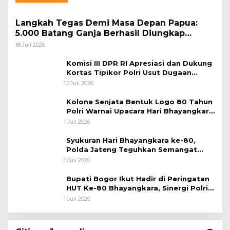
Langkah Tegas Demi Masa Depan Papua:
5.000 Batang Ganja Berhasil Diungkap
Koops TNI Habema
18 Juli 2026
Komisi III DPR RI Apresiasi dan Dukung
Kortas Tipikor Polri Usut Dugaan
Korupsi Batu Bara
10 Juli 2026
Kolone Senjata Bentuk Logo 80 Tahun
Polri Warnai Upacara Hari Bhayangkara
ke-80
1 Juli 2026
Syukuran Hari Bhayangkara ke-80,
Polda Jateng Teguhkan Semangat
Pengabdian dan Pererat Kebersamaan
1 Juli 2026
Bupati Bogor Ikut Hadir di Peringatan
HUT Ke-80 Bhayangkara, Sinergi Polri
dan Pemkab Bogor Jadi Kunci Menjaga
1 Juli 2026
Keamanan Daerah