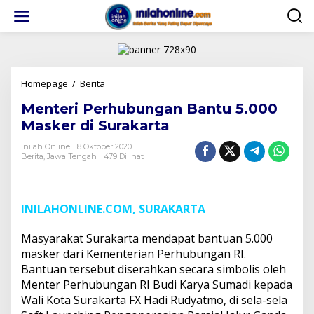
Lewati
ke
konten
Menteri
Homepage
/
Berita
Perhubungan
Menteri Perhubungan Bantu 5.000
Bantu
5.000
Masker di Surakarta
Masker
di
Inilah Online
8 Oktober 2020
Berita
,
Jawa Tengah
479 Dilihat
Surakarta
INILAHONLINE.COM, SURAKARTA
Masyarakat Surakarta mendapat bantuan 5.000
masker dari Kementerian Perhubungan RI.
Bantuan tersebut diserahkan secara simbolis oleh
Menter Perhubungan RI Budi Karya Sumadi kepada
Wali Kota Surakarta FX Hadi Rudyatmo, di sela-sela