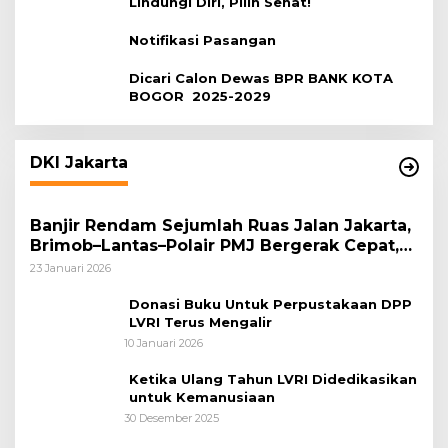
Lindungi Diri, Pilih Sehat!
Notifikasi Pasangan
Dicari Calon Dewas BPR BANK KOTA
BOGOR 2025-2029
DKI Jakarta
Banjir Rendam Sejumlah Ruas Jalan Jakarta,
Brimob–Lantas–Polair PMJ Bergerak Cepat,
Polri Siagakan 128.247 Personel Secara
23 Januari 2026
Nasional
Donasi Buku Untuk Perpustakaan DPP
LVRI Terus Mengalir
10 Januari 2026
Ketika Ulang Tahun LVRI Didedikasikan
untuk Kemanusiaan
30 Desember 2025