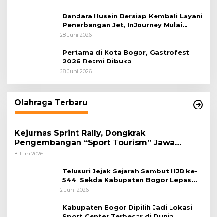
Sastranegara
Bandara Husein Bersiap Kembali Layani
Penerbangan Jet, InJourney Mulai
Tahap Optimalisasi
28 Juni 2026
Pertama di Kota Bogor, Gastrofest
2026 Resmi Dibuka
28 Juni 2026
Olahraga Terbaru
Kejurnas Sprint Rally, Dongkrak
Pengembangan “Sport Tourism” Jawa
Tengah
8 Juni 2026
Telusuri Jejak Sejarah Sambut HJB ke-
544, Sekda Kabupaten Bogor Lepas
Gowes Napak Tilas Bogor
2 Juni 2026
Kabupaten Bogor Dipilih Jadi Lokasi
Sport Center Terbesar di Dunia,