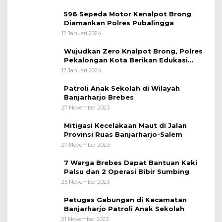
596 Sepeda Motor Kenalpot Brong
Diamankan Polres Pubalingga
12 Januari 2024
Wujudkan Zero Knalpot Brong, Polres
Pekalongan Kota Berikan Edukasi
Kepada Pelajar
12 Januari 2024
Patroli Anak Sekolah di Wilayah
Banjarharjo Brebes
27 November 2023
Mitigasi Kecelakaan Maut di Jalan
Provinsi Ruas Banjarharjo-Salem
27 November 2023
7 Warga Brebes Dapat Bantuan Kaki
Palsu dan 2 Operasi Bibir Sumbing
25 November 2023
Petugas Gabungan di Kecamatan
Banjarharjo Patroli Anak Sekolah
21 November 2023