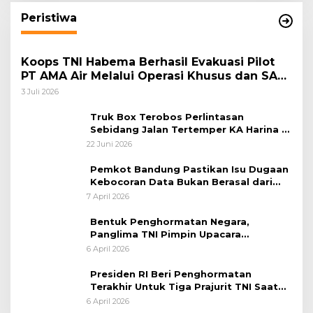
Peristiwa
Koops TNI Habema Berhasil Evakuasi Pilot
PT AMA Air Melalui Operasi Khusus dan SAR
Taktis
3 Juli 2026
Truk Box Terobos Perlintasan
Sebidang Jalan Tertemper KA Harina di
Jalan Stasiun Poncol-Jrakah Semarang
22 Juni 2026
Pemkot Bandung Pastikan Isu Dugaan
Kebocoran Data Bukan Berasal dari
Server Disdukcapil
7 April 2026
Bentuk Penghormatan Negara,
Panglima TNI Pimpin Upacara
Pemakaman Militer
6 April 2026
Presiden RI Beri Penghormatan
Terakhir Untuk Tiga Prajurit TNI Saat
Persemayaman di Bandara Soekarno-
6 April 2026
Hatta