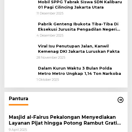
Mobil SPPG Tabrak Siswa SDN Kalibaru
01 Pagi Cilincing Jakarta Utara
11 Desember 2025
Pabrik Genteng Ibukota Tiba-Tiba Di
Eksekusi Jurusita Pengadilan Negeri
Tangerang, Diduga Cacat Hukum Sejak
4 Desember 2025
Awal
Viral Isu Penutupan Jalan, Kanwil
Kemenag DKI Jakarta Luruskan Fakta
28 November 2025
Dalam Kurun Waktu 3 Bulan Polda
Metro Metro Ungkap 1,14 Ton Narkoba
1 Oktober 2025
Pantura
Masjid al-Fairus Pekalongan Menyediakan
Layanan Pijat hingga Potong Rambut Gratis
bagi Pemudik Lebaran 2025
9 April 2025