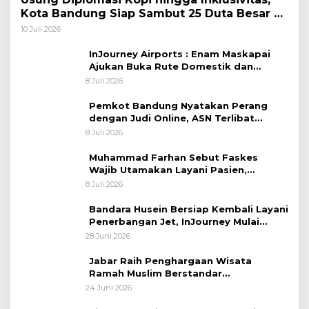
Kota Bandung Siap Sambut 25 Duta Besar di
Festival Asia Afrika 2026
10 Juli 2026
InJourney Airports : Enam Maskapai
Ajukan Buka Rute Domestik dan
Internasional dari Bandara Husein
8 Juli 2026
Sastranegara
Pemkot Bandung Nyatakan Perang
dengan Judi Online, ASN Terlibat
Terancam Dipecat Tidak Hormat
8 Juli 2026
Muhammad Farhan Sebut Faskes
Wajib Utamakan Layani Pasien,
Penolakan akan Berujung Sanksi Tegas
8 Juli 2026
Bandara Husein Bersiap Kembali Layani
Penerbangan Jet, InJourney Mulai
Tahap Optimalisasi
28 Juni 2026
Jabar Raih Penghargaan Wisata
Ramah Muslim Berstandar
Internasional
24 Juni 2026