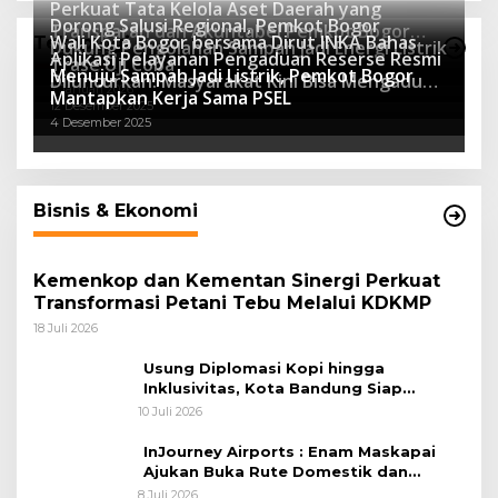
Perkuat Tata Kelola Aset Daerah yang
Dorong Salusi Regional, Pemkot Bogor
Transparan dan Akuntabel Pemkot Bogor
Wali Kota Bogor bersama Dirut INKA Bahas
Teknologi
Dukung Pengolahan Sampah Jadi Energi Listrik
Luncurkan SIMASDA
Aplikasi Pelayanan Pengaduan Reserse Resmi
8 Juli 2026
Trase Uji Coba
Menuju Sampah Jadi Listrik, Pemkot Bogor
8 April 2026
Diluncurkan: Masyarakat Kini Bisa Mengadu
7 Januari 2026
Mantapkan Kerja Sama PSEL
Lebih Cepat, Mudah, dan Terintegrasi
12 Desember 2025
4 Desember 2025
Bisnis & Ekonomi
Kemenkop dan Kementan Sinergi Perkuat
Transformasi Petani Tebu Melalui KDKMP
18 Juli 2026
Usung Diplomasi Kopi hingga
Inklusivitas, Kota Bandung Siap
Sambut 25 Duta Besar di Festival Asia
10 Juli 2026
Afrika 2026
InJourney Airports : Enam Maskapai
Ajukan Buka Rute Domestik dan
Internasional dari Bandara Husein
8 Juli 2026