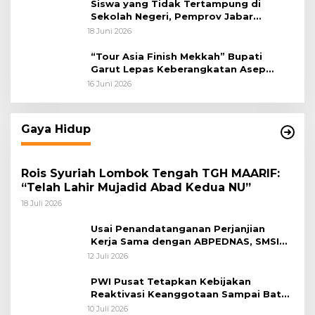
Siswa yang Tidak Tertampung di
Sekolah Negeri, Pemprov Jabar
Siapkan Bantuan Dana Pendidikan
18 Juni 2026
untuk Sekolah Swasta
“Tour Asia Finish Mekkah” Bupati
Garut Lepas Keberangkatan Asep
Akung
16 Juni 2026
Gaya Hidup
Rois Syuriah Lombok Tengah TGH MAARIF:
“Telah Lahir Mujadid Abad Kedua NU”
18 Juli 2026
Usai Penandatanganan Perjanjian
Kerja Sama dengan ABPEDNAS, SMSI
Bergerak Bentuk Pokja News Room
12 Juli 2026
Jaga Desa Dimulai dari Propinsi Bali
PWI Pusat Tetapkan Kebijakan
Reaktivasi Keanggotaan Sampai Batas
31 Desember 2026
10 Juli 2026