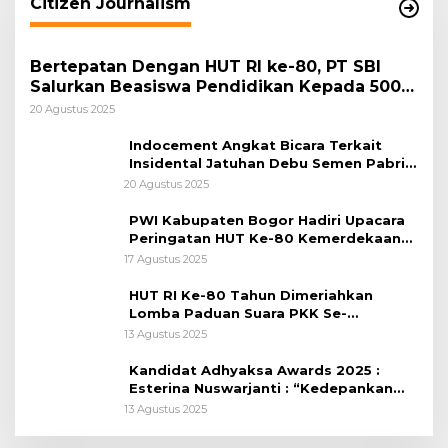
Citizen Journalism
Bertepatan Dengan HUT RI ke-80, PT SBI
Salurkan Beasiswa Pendidikan Kepada 500
Pelajar
20 Agustus 2025
Indocement Angkat Bicara Terkait
Insidental Jatuhan Debu Semen Pabrik
Citeureup
20 Agustus 2025
PWI Kabupaten Bogor Hadiri Upacara
Peringatan HUT Ke-80 Kemerdekaan
RI, di Lapangan Tegar Beriman
17 Agustus 2025
HUT RI Ke-80 Tahun Dimeriahkan
Lomba Paduan Suara PKK Se-
Kabupaten Bogor
13 Agustus 2025
Kandidat Adhyaksa Awards 2025 :
Esterina Nuswarjanti : “Kedepankan
Keadilan Restoratif Wujudkan
13 Agustus 2025
Masyarakat Harmonis”