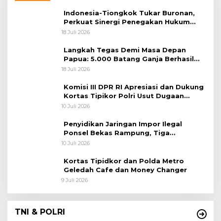
Indonesia-Tiongkok Tukar Buronan,
Perkuat Sinergi Penegakan Hukum
Lintas Negara
18 Juli 2026
Langkah Tegas Demi Masa Depan
Papua: 5.000 Batang Ganja Berhasil
Diungkap Koops TNI Habema
18 Juli 2026
Komisi III DPR RI Apresiasi dan Dukung
Kortas Tipikor Polri Usut Dugaan
Korupsi Batu Bara
10 Juli 2026
Penyidikan Jaringan Impor Ilegal
Ponsel Bekas Rampung, Tiga
Tersangka Sudah P-21 dan Satu Buron
10 Juli 2026
Kortas Tipidkor dan Polda Metro
Geledah Cafe dan Money Changer
9 Juli 2026
TNI & POLRI