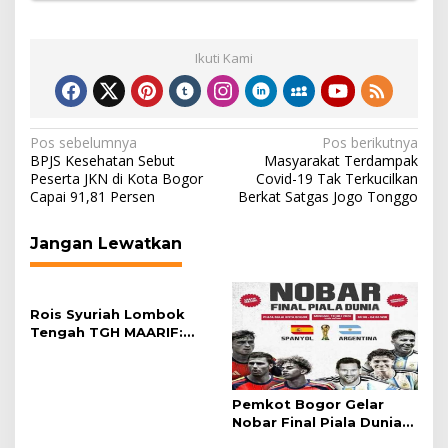
Ikuti Kami
Navigasi
Pos sebelumnya
Pos berikutnya
BPJS Kesehatan Sebut
Masyarakat Terdampak
pos
Peserta JKN di Kota Bogor
Covid-19 Tak Terkucilkan
Capai 91,81 Persen
Berkat Satgas Jogo Tonggo
Jangan Lewatkan
Rois Syuriah Lombok
Tengah TGH MAARIF:
“Telah Lahir Mujadid
Abad Kedua NU”
Pemkot Bogor Gelar
Nobar Final Piala Dunia
2026 di Plaza Balai Kota