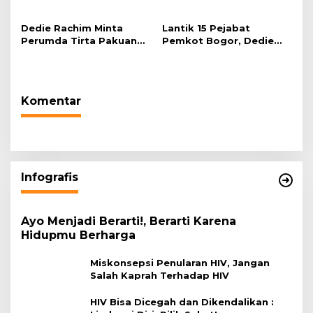
Dedie Rachim Minta
Lantik 15 Pejabat
Perumda Tirta Pakuan
Pemkot Bogor, Dedie
Salurkan Air Bersih bagi
Rachim: Laksanakan
Warga Terdampak
Tugas Sesuai Harapan
Kekeringan
Masyarakat
Komentar
Infografis
Ayo Menjadi Berarti!, Berarti Karena
Hidupmu Berharga
Miskonsepsi Penularan HIV, Jangan
Salah Kaprah Terhadap HIV
HIV Bisa Dicegah dan Dikendalikan :