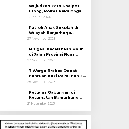
Wujudkan Zero Knalpot
Brong, Polres Pekalongan
Kota Berikan Edukasi
12 Januari 2024
Kepada Pelajar
Patroli Anak Sekolah di
Wilayah Banjarharjo
Brebes
27 November 2023
Mitigasi Kecelakaan Maut
di Jalan Provinsi Ruas
Banjarharjo-Salem
27 November 2023
7 Warga Brebes Dapat
Bantuan Kaki Palsu dan 2
Operasi Bibir Sumbing
25 November 2023
Petugas Gabungan di
Kecamatan Banjarharjo
Patroli Anak Sekolah
21 November 2023