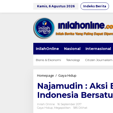
Lewati
ke
Kamis, 6 Agustus 2026
Indeks Berita
konten
InilahOnline
Nasional
Internasional
Bisnis & Ekonomi
Teknologi
Citizen Journalism
Najamudin
Homepage
/
Gaya Hidup
:
Najamudin : Aksi 
Aksi
Bela
Indonesia Bersatu
Rohingnya
Bukti
Indonesia
Inilah Online
16 September 2017
Bersatu
Gaya Hidup
,
Megapolitan
585 Dilihat