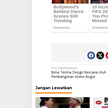
Navigasi
Pos sebelumnya
Bima Terima Design Rencana Utuh
pos
Pembangunan Istana Bogor
Jangan Lewatkan