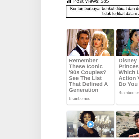
Post Views:
585