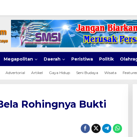
Megapolitan
Daerah
Peristiwa
Politik
Olahra
Advertorial
Artikel
Gaya Hidup
Seni Budaya
Wisata
Feature
Bela Rohingnya Bukti