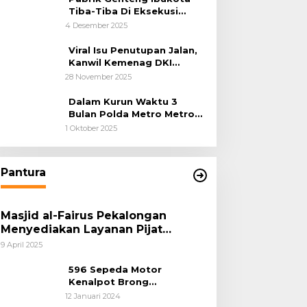
Tiba-Tiba Di Eksekusi
Jurusita Pengadilan Negeri
4 Desember 2025
Tangerang, Diduga Cacat
Hukum Sejak Awal
Viral Isu Penutupan Jalan,
Kanwil Kemenag DKI
Jakarta Luruskan Fakta
28 November 2025
Dalam Kurun Waktu 3
Bulan Polda Metro Metro
Ungkap 1,14 Ton Narkoba
1 Oktober 2025
Pantura
Masjid al-Fairus Pekalongan
Menyediakan Layanan Pijat
hingga Potong Rambut Gratis bagi
9 April 2025
Pemudik Lebaran 2025
596 Sepeda Motor
Kenalpot Brong
Diamankan Polres
12 Januari 2024
Pubalingga