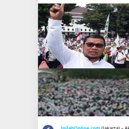
InilahOnline.com
(Jakarta) – 