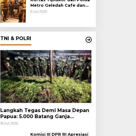
Metro Geledah Cafe dan
Money Changer
9 Juli 2026
TNI & POLRI
Langkah Tegas Demi Masa Depan
Papua: 5.000 Batang Ganja
Berhasil Diungkap Koops TNI
18 Juli 2026
Habema
Komisi III DPR RI Apresiasi