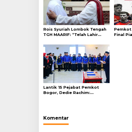
Rois Syuriah Lombok Tengah
Pemkot 
TGH MAARIF: “Telah Lahir
Final Pi
Mujadid Abad Kedua NU”
Plaza Ba
Lantik 15 Pejabat Pemkot
Bogor, Dedie Rachim:
Laksanakan Tugas Sesuai
Harapan Masyarakat
Komentar