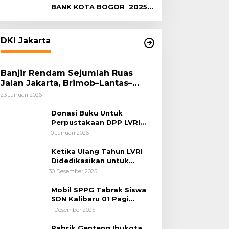
BANK KOTA BOGOR 2025-
2029
DKI Jakarta
Banjir Rendam Sejumlah Ruas
Jalan Jakarta, Brimob–Lantas–
Polair PMJ Bergerak Cepat, Polri
23 Januari 2026
Siagakan 128.247 Personel Secara
Nasional
Donasi Buku Untuk
Perpustakaan DPP LVRI
Terus Mengalir
10 Januari 2026
Ketika Ulang Tahun LVRI
Didedikasikan untuk
Kemanusiaan
30 Desember 2025
Mobil SPPG Tabrak Siswa
SDN Kalibaru 01 Pagi
Cilincing Jakarta Utara
11 Desember 2025
Pabrik Genteng Ibukota