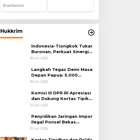
Hukkrim
Indonesia-Tiongkok Tukar
Buronan, Perkuat Sinergi
Penegakan Hukum Lintas
18 Juli 2026
Negara
Langkah Tegas Demi Masa
Depan Papua: 5.000
Batang Ganja Berhasil
18 Juli 2026
Diungkap Koops TNI
Habema
Komisi III DPR RI Apresiasi
dan Dukung Kortas Tipikor
Polri Usut Dugaan Korupsi
10 Juli 2026
Batu Bara
Penyidikan Jaringan Impor
Ilegal Ponsel Bekas
Rampung, Tiga Tersangka
10 Juli 2026
Sudah P-21 dan Satu Buron
Kortas Tipidkor dan Polda