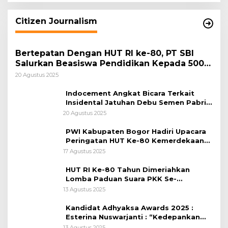
Citizen Journalism
Bertepatan Dengan HUT RI ke-80, PT SBI
Salurkan Beasiswa Pendidikan Kepada 500
Pelajar
20 Agustus 2025
Indocement Angkat Bicara Terkait
Insidental Jatuhan Debu Semen Pabrik
Citeureup
20 Agustus 2025
PWI Kabupaten Bogor Hadiri Upacara
Peringatan HUT Ke-80 Kemerdekaan
RI, di Lapangan Tegar Beriman
17 Agustus 2025
HUT RI Ke-80 Tahun Dimeriahkan
Lomba Paduan Suara PKK Se-
Kabupaten Bogor
13 Agustus 2025
Kandidat Adhyaksa Awards 2025 :
Esterina Nuswarjanti : “Kedepankan
Keadilan Restoratif Wujudkan
13 Agustus 2025