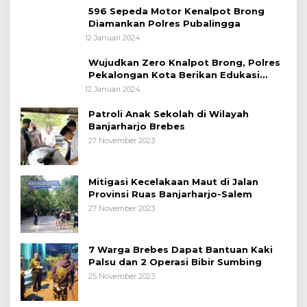
596 Sepeda Motor Kenalpot Brong
Diamankan Polres Pubalingga
12 Januari 2024
Wujudkan Zero Knalpot Brong, Polres
Pekalongan Kota Berikan Edukasi
Kepada Pelajar
12 Januari 2024
Patroli Anak Sekolah di Wilayah
Banjarharjo Brebes
27 November 2023
Mitigasi Kecelakaan Maut di Jalan
Provinsi Ruas Banjarharjo-Salem
27 November 2023
7 Warga Brebes Dapat Bantuan Kaki
Palsu dan 2 Operasi Bibir Sumbing
25 November 2023