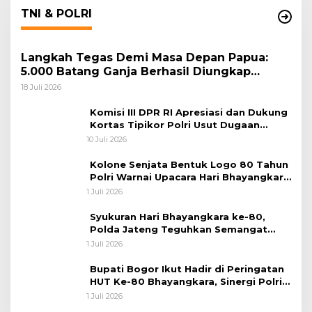
TNI & POLRI
Langkah Tegas Demi Masa Depan Papua:
5.000 Batang Ganja Berhasil Diungkap
Koops TNI Habema
18 Juli 2026
Komisi III DPR RI Apresiasi dan Dukung
Kortas Tipikor Polri Usut Dugaan
Korupsi Batu Bara
10 Juli 2026
Kolone Senjata Bentuk Logo 80 Tahun
Polri Warnai Upacara Hari Bhayangkara
ke-80
1 Juli 2026
Syukuran Hari Bhayangkara ke-80,
Polda Jateng Teguhkan Semangat
Pengabdian dan Pererat Kebersamaan
1 Juli 2026
Bupati Bogor Ikut Hadir di Peringatan
HUT Ke-80 Bhayangkara, Sinergi Polri
dan Pemkab Bogor Jadi Kunci Menjaga
1 Juli 2026
Keamanan Daerah