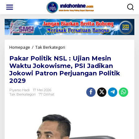
Lewati
ke
konten
Pakar
Homepage
/
Tak Berkategori
Politik
Pakar Politik NSL : Ujian Mesin
NSL
:
Waktu Jokowisme, PSI Jadikan
Ujian
Jokowi Patron Perjuangan Politik
Mesin
2029
Waktu
Jokowisme,
Piyarso Hadi
17 Mei 2026
PSI
Tak Berkategori
77 Dilihat
Jadikan
Jokowi
Patron
Perjuangan
Politik
2029