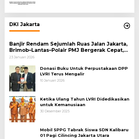
DKI Jakarta
Banjir Rendam Sejumlah Ruas Jalan Jakarta,
Brimob–Lantas–Polair PMJ Bergerak Cepat,
Polri Siagakan 128.247 Personel Secara
23 Januari 2026
Nasional
Donasi Buku Untuk Perpustakaan DPP
LVRI Terus Mengalir
10 Januari 2026
Ketika Ulang Tahun LVRI Didedikasikan
untuk Kemanusiaan
30 Desember 2025
Mobil SPPG Tabrak Siswa SDN Kalibaru
01 Pagi Cilincing Jakarta Utara