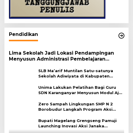
Pendidikan
Lima Sekolah Jadi Lokasi Pendampingan
Menyusun Administrasi Pembelajaran
Berbasis Lingkungan
SLB Ma’arif Muntilan Satu-satunya
Sekolah Adiwiyata di Kabupaten
Magelang
Unima Lakukan Pelatihan Bagi Guru
SDN Karanganyar Menyusun Modul Ajar
Berbasis Adiwiyata
Zero Sampah Lingkungan SMP N 2
Borobudur Langkah Program Aksi
Janaka
Bupati Magelang Grengseng Pamuji
Launching Inovasi Aksi Janaka
Program Sekolah Adiwiyata