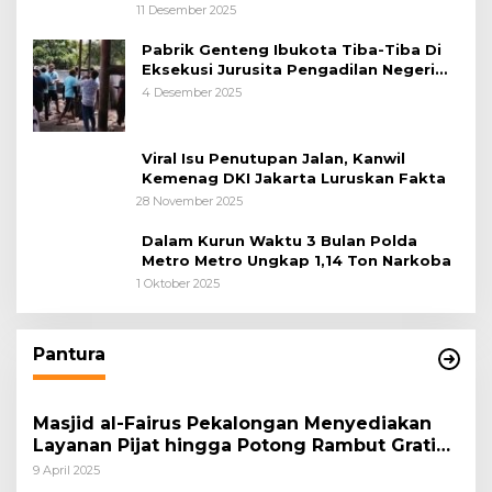
11 Desember 2025
Pabrik Genteng Ibukota Tiba-Tiba Di
Eksekusi Jurusita Pengadilan Negeri
Tangerang, Diduga Cacat Hukum Sejak
4 Desember 2025
Awal
Viral Isu Penutupan Jalan, Kanwil
Kemenag DKI Jakarta Luruskan Fakta
28 November 2025
Dalam Kurun Waktu 3 Bulan Polda
Metro Metro Ungkap 1,14 Ton Narkoba
1 Oktober 2025
Pantura
Masjid al-Fairus Pekalongan Menyediakan
Layanan Pijat hingga Potong Rambut Gratis
bagi Pemudik Lebaran 2025
9 April 2025