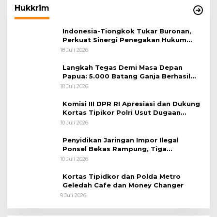
Hukkrim
Indonesia-Tiongkok Tukar Buronan,
Perkuat Sinergi Penegakan Hukum
Lintas Negara
18 Juli 2026
Langkah Tegas Demi Masa Depan
Papua: 5.000 Batang Ganja Berhasil
Diungkap Koops TNI Habema
18 Juli 2026
Komisi III DPR RI Apresiasi dan Dukung
Kortas Tipikor Polri Usut Dugaan
Korupsi Batu Bara
10 Juli 2026
Penyidikan Jaringan Impor Ilegal
Ponsel Bekas Rampung, Tiga
Tersangka Sudah P-21 dan Satu Buron
10 Juli 2026
Kortas Tipidkor dan Polda Metro
Geledah Cafe dan Money Changer
9 Juli 2026