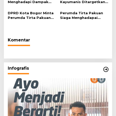
Menghadapi Dampak
Kayumanis Ditargetkan
Kemarau Panjang
November,
Pembangunan Akses
DPRD Kota Bogor Minta
Perumda Tirta Pakuan
Jalan Dikebut
Perumda Tirta Pakuan
Siaga Menghadapai
dan BPBD Salurkan
Musim Kemarau dan Siap
Bantuan Air Bersih
Pasok Air Bersih Ke
Kepada Warga Saat
Masyarakat Kota Bogor
Musim Kemarau
Komentar
Infografis