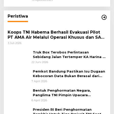
Masyarakat Harmonis”
Peristiwa
Koops TNI Habema Berhasil Evakuasi Pilot
PT AMA Air Melalui Operasi Khusus dan SAR
Taktis
3 Juli 2026
Truk Box Terobos Perlintasan
Sebidang Jalan Tertemper KA Harina di
Jalan Stasiun Poncol-Jrakah Semarang
22 Juni 2026
Pemkot Bandung Pastikan Isu Dugaan
Kebocoran Data Bukan Berasal dari
Server Disdukcapil
7 April 2026
Bentuk Penghormatan Negara,
Panglima TNI Pimpin Upacara
Pemakaman Militer
6 April 2026
Presiden RI Beri Penghormatan
Terakhir Untuk Tiga Prajurit TNI Saat