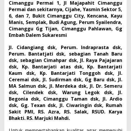
Cimanggu Permai 1, Jl Majapahit Cimanggu
Permai dan sekitarnya, Cijahe, Yasmin Sektor 5,
6, dan 7, Bukit Cimanggu City, Kencana, Kayu
Manis, Semplak, Budi Agung, Perum Syailendra,
Cimanggu Gg Tijan, Cimanggu Pahlawan, Gg
Embah Dalem Sukaresmi
Jl. Cidangiang dsk, Perum. Indraprasta dsk,
Perum. Bantatjati dsk, sebagian Tanah Baru
dsk, sebagian Cimahpar dsk, Jl. Raya Pajajaran
dsk, Kp. Bantarjati atas dsk, Kp. Bantarjati
Kaum dsk, Kp. Bantarjati Tonggoh dsk, Jl.
Ceremai dsk, Jl. Sudirman dsk, Gg Baru dsk, Jl.
MA Salmun dsk, Jl. Merdeka dsk, Jl. Dr. Semeru
dsk, Cilendek dsk, Warung Legok dsk, Jl.
Begonia dsk, Cimanggu Taman dsk, Jl. Ardio
dsk, Gg. Texan dsk, Jl. Ciwaringin dsk, Rumah
Sakit PMI, RS. Azra, RS. Salak, RSUD. Karya
Bhakti. RS. Marjuki Mahdi.
Untuk mempertahankan kualitas agar memenuhi