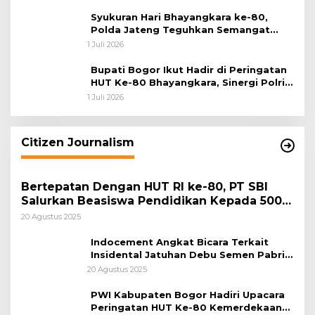
Syukuran Hari Bhayangkara ke-80,
Polda Jateng Teguhkan Semangat
Pengabdian dan Pererat Kebersamaan
1 Juli 2026
Bupati Bogor Ikut Hadir di Peringatan
HUT Ke-80 Bhayangkara, Sinergi Polri
dan Pemkab Bogor Jadi Kunci Menjaga
1 Juli 2026
Keamanan Daerah
Citizen Journalism
Bertepatan Dengan HUT RI ke-80, PT SBI
Salurkan Beasiswa Pendidikan Kepada 500
Pelajar
20 Agustus 2025
Indocement Angkat Bicara Terkait
Insidental Jatuhan Debu Semen Pabrik
Citeureup
20 Agustus 2025
PWI Kabupaten Bogor Hadiri Upacara
Peringatan HUT Ke-80 Kemerdekaan