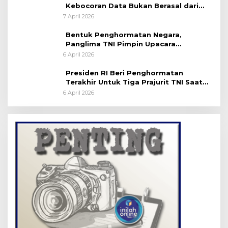
Kebocoran Data Bukan Berasal dari
Server Disdukcapil
7 April 2026
Bentuk Penghormatan Negara,
Panglima TNI Pimpin Upacara
Pemakaman Militer
6 April 2026
Presiden RI Beri Penghormatan
Terakhir Untuk Tiga Prajurit TNI Saat
Persemayaman di Bandara Soekarno-
6 April 2026
Hatta