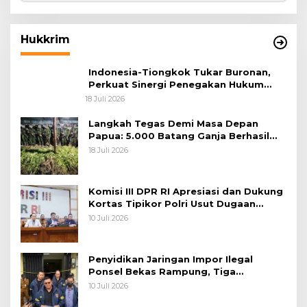
Hukkrim
Indonesia-Tiongkok Tukar Buronan,
Perkuat Sinergi Penegakan Hukum
Lintas Negara
18 Juli 2026
Langkah Tegas Demi Masa Depan
Papua: 5.000 Batang Ganja Berhasil
Diungkap Koops TNI Habema
18 Juli 2026
Komisi III DPR RI Apresiasi dan Dukung
Kortas Tipikor Polri Usut Dugaan
Korupsi Batu Bara
10 Juli 2026
Penyidikan Jaringan Impor Ilegal
Ponsel Bekas Rampung, Tiga
Tersangka Sudah P-21 dan Satu Buron
10 Juli 2026