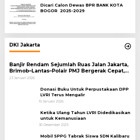
Dicari Calon Dewas BPR BANK KOTA
BOGOR 2025-2029
DKI Jakarta
Banjir Rendam Sejumlah Ruas Jalan Jakarta,
Brimob–Lantas–Polair PMJ Bergerak Cepat,
Polri Siagakan 128.247 Personel Secara
23 Januari 2026
Nasional
Donasi Buku Untuk Perpustakaan DPP
LVRI Terus Mengalir
10 Januari 2026
Ketika Ulang Tahun LVRI Didedikasikan
untuk Kemanusiaan
30 Desember 2025
Mobil SPPG Tabrak Siswa SDN Kalibaru