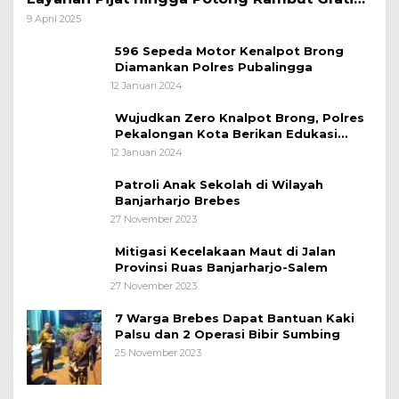
bagi Pemudik Lebaran 2025
9 April 2025
596 Sepeda Motor Kenalpot Brong
Diamankan Polres Pubalingga
12 Januari 2024
Wujudkan Zero Knalpot Brong, Polres
Pekalongan Kota Berikan Edukasi
Kepada Pelajar
12 Januari 2024
Patroli Anak Sekolah di Wilayah
Banjarharjo Brebes
27 November 2023
Mitigasi Kecelakaan Maut di Jalan
Provinsi Ruas Banjarharjo-Salem
27 November 2023
7 Warga Brebes Dapat Bantuan Kaki
Palsu dan 2 Operasi Bibir Sumbing
25 November 2023