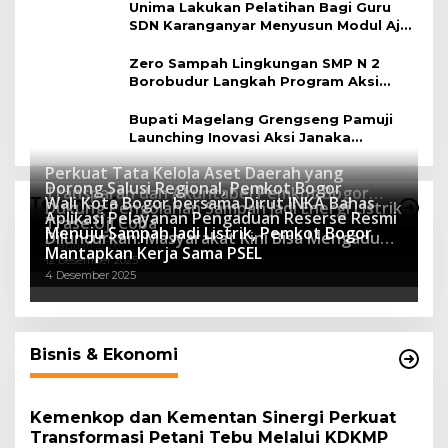
Unima Lakukan Pelatihan Bagi Guru
SDN Karanganyar Menyusun Modul Ajar
Berbasis Adiwiyata
Zero Sampah Lingkungan SMP N 2
Borobudur Langkah Program Aksi
Janaka
Bupati Magelang Grengseng Pamuji
Launching Inovasi Aksi Janaka
Program Sekolah Adiwiyata
Perkuat Tata Kelola Aset Daerah yang
Dorong Salusi Regional, Pemkot Bogor
Transparan dan Akuntabel Pemkot Bogor
Wali Kota Bogor bersama Dirut INKA Bahas
Teknologi
Dukung Pengolahan Sampah Jadi Energi Listrik
Luncurkan SIMASDA
Aplikasi Pelayanan Pengaduan Reserse Resmi
8 Juli 2026
Trase Uji Coba
Menuju Sampah Jadi Listrik, Pemkot Bogor
8 April 2026
Diluncurkan: Masyarakat Kini Bisa Mengadu
7 Januari 2026
Mantapkan Kerja Sama PSEL
Lebih Cepat, Mudah, dan Terintegrasi
12 Desember 2025
4 Desember 2025
Bisnis & Ekonomi
Kemenkop dan Kementan Sinergi Perkuat
Transformasi Petani Tebu Melalui KDKMP