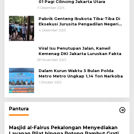
01 Pagi Cilincing Jakarta Utara
11 Desember 2025
Pabrik Genteng Ibukota Tiba-Tiba Di
Eksekusi Jurusita Pengadilan Negeri
Tangerang, Diduga Cacat Hukum Sejak
4 Desember 2025
Awal
Viral Isu Penutupan Jalan, Kanwil
Kemenag DKI Jakarta Luruskan Fakta
28 November 2025
Dalam Kurun Waktu 3 Bulan Polda
Metro Metro Ungkap 1,14 Ton Narkoba
1 Oktober 2025
Pantura
Masjid al-Fairus Pekalongan Menyediakan
Layanan Pijat hingga Potong Rambut Gratis