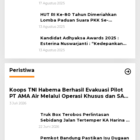
RI, di Lapangan Tegar Beriman
17 Agustus 2025
HUT RI Ke-80 Tahun Dimeriahkan
Lomba Paduan Suara PKK Se-
Kabupaten Bogor
13 Agustus 2025
Kandidat Adhyaksa Awards 2025 :
Esterina Nuswarjanti : “Kedepankan
Keadilan Restoratif Wujudkan
13 Agustus 2025
Masyarakat Harmonis”
Peristiwa
Koops TNI Habema Berhasil Evakuasi Pilot
PT AMA Air Melalui Operasi Khusus dan SAR
Taktis
3 Juli 2026
Truk Box Terobos Perlintasan
Sebidang Jalan Tertemper KA Harina di
Jalan Stasiun Poncol-Jrakah Semarang
22 Juni 2026
Pemkot Bandung Pastikan Isu Dugaan