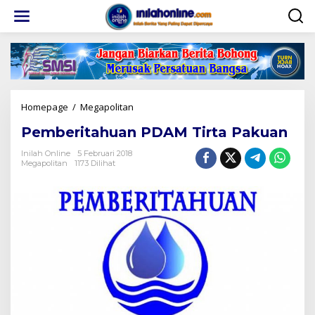
Lewati
ke
konten
Pemberitahuan
Homepage
/
Megapolitan
PDAM
Pemberitahuan PDAM Tirta Pakuan
Tirta
Pakuan
Inilah Online
5 Februari 2018
Megapolitan
1173 Dilihat