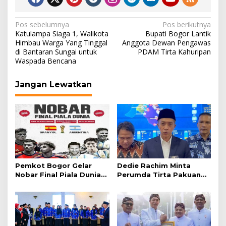
Navigasi
Pos sebelumnya
Pos berikutnya
Katulampa Siaga 1, Walikota
Bupati Bogor Lantik
pos
Himbau Warga Yang Tinggal
Anggota Dewan Pengawas
di Bantaran Sungai untuk
PDAM Tirta Kahuripan
Waspada Bencana
Jangan Lewatkan
Pemkot Bogor Gelar
Dedie Rachim Minta
Nobar Final Piala Dunia
Perumda Tirta Pakuan
2026 di Plaza Balai Kota
Salurkan Air Bersih bagi
Warga Terdampak
Kekeringan