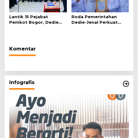
Lantik 15 Pejabat
Roda Pemerintahan
Pemkot Bogor, Dedie
Dedie-Jenal Perkuat
Rachim: Laksanakan
Kebijakan Lingkungan
Tugas Sesuai Harapan
Hidup dari Hulu hingga
Masyarakat
Hilir
Komentar
Infografis