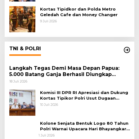
Kortas Tipidkor dan Polda Metro
Geledah Cafe dan Money Changer
9 Juli 2026
TNI & POLRI
Langkah Tegas Demi Masa Depan Papua:
5.000 Batang Ganja Berhasil Diungkap
Koops TNI Habema
18 Juli 2026
Komisi III DPR RI Apresiasi dan Dukung
Kortas Tipikor Polri Usut Dugaan
Korupsi Batu Bara
10 Juli 2026
Kolone Senjata Bentuk Logo 80 Tahun
Polri Warnai Upacara Hari Bhayangkara
ke-80
1 Juli 2026