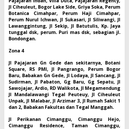
Pajajaran Indah, Villa Duta, Pajajaran Regency,
Jl Ciheuleut, Bogor Lake Side, Griya Soka, Perum
Botanica Cimahpar, Perum Haji Cimahpar,
Perum Nurul Ichwan, Jl Sukasari, Jl Siliwangi, Jl
Lawanggintung, Jl Sekip, Jl Batutulis, Kp. Jaya
tunggal dsk, perum. Puri mas dsk, sebagian jl.
Bondongan.
Zona 4
Jl Pajajaran Gn Gede dan sekitarnya, Botani
Square, RS PMI, Jl Pangrango, Perum Bogor
Baru, Babakan Gn Gede, Jl Lodaya, Jl Sancang, Jl
Sudirman, Jl Pabaton, Gg Baru, Gg Sepatu, Jl
Sawojajar, Ardio, RD Walikota, Jl Megamendung
Jl Mandalawangi Tegal Peuteuy, Jl Ciheuleut
Unpak, Jl Malabar, Jl Arzimar 3, Jl Rumah Sakit 1
dan 2, Babakan Fakultas dan Tegal Manggah.
Jl Perikanan Cimanggu, Cimanggu Hejo,
Cimanggu Residence, Taman Cimanggu,