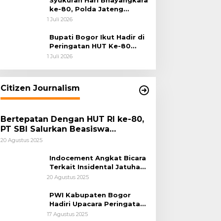
Syukuran Hari Bhayangkara
ke-80, Polda Jateng
Teguhkan Semangat
1 Juli 2026
Pengabdian dan Pererat
Kebersamaan
Bupati Bogor Ikut Hadir di
Peringatan HUT Ke-80
Bhayangkara, Sinergi Polri
1 Juli 2026
dan Pemkab Bogor Jadi
Kunci Menjaga Keamanan
Daerah
Citizen Journalism
Bertepatan Dengan HUT RI ke-80,
PT SBI Salurkan Beasiswa
Pendidikan Kepada 500 Pelajar
20 Agustus 2025
Indocement Angkat Bicara
Terkait Insidental Jatuhan
Debu Semen Pabrik
20 Agustus 2025
Citeureup
PWI Kabupaten Bogor
Hadiri Upacara Peringatan
HUT Ke-80 Kemerdekaan
17 Agustus 2025