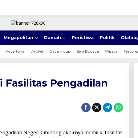
Megapolitan
Daerah
Peristiwa
Politik
Olahra
Advertorial
Artikel
Gaya Hidup
Seni Budaya
Wisata
Feature
 Fasilitas Pengadilan
engadilan Negeri Cibinong akhirnya memiliki fasilitas