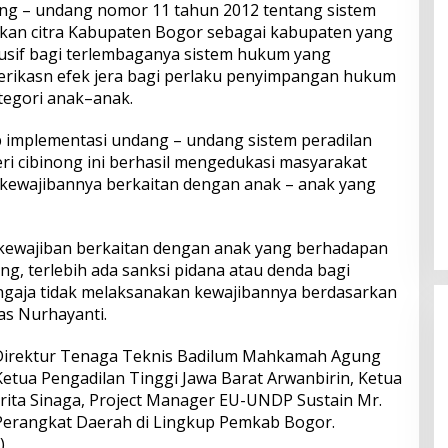
g – undang nomor 11 tahun 2012 tentang sistem
sikan citra Kabupaten Bogor sebagai kabupaten yang
sif bagi terlembaganya sistem hukum yang
ikasn efek jera bagi perlaku penyimpangan hukum
tegori anak–anak.
ap implementasi undang – undang sistem peradilan
ri cibinong ini berhasil mengedukasi masyarakat
kewajibannya berkaitan dengan anak – anak yang
ewajiban berkaitan dengan anak yang berhadapan
g, terlebih ada sanksi pidana atau denda bagi
gaja tidak melaksanakan kewajibannya berdasarkan
as Nurhayanti.
 Direktur Tenaga Teknis Badilum Mahkamah Agung
Ketua Pengadilan Tinggi Jawa Barat Arwanbirin, Ketua
rita Sinaga, Project Manager EU-UNDP Sustain Mr.
a Perangkat Daerah di Lingkup Pemkab Bogor.
)