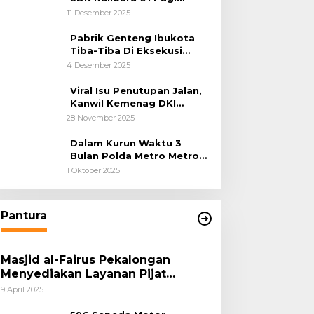
Cilincing Jakarta Utara
11 Desember 2025
Pabrik Genteng Ibukota
Tiba-Tiba Di Eksekusi
Jurusita Pengadilan Negeri
4 Desember 2025
Tangerang, Diduga Cacat
Hukum Sejak Awal
Viral Isu Penutupan Jalan,
Kanwil Kemenag DKI
Jakarta Luruskan Fakta
28 November 2025
Dalam Kurun Waktu 3
Bulan Polda Metro Metro
Ungkap 1,14 Ton Narkoba
1 Oktober 2025
Pantura
Masjid al-Fairus Pekalongan
Menyediakan Layanan Pijat
hingga Potong Rambut Gratis bagi
9 April 2025
Pemudik Lebaran 2025