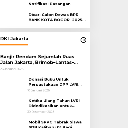
Notifikasi Pasangan
Dicari Calon Dewas BPR
BANK KOTA BOGOR 2025-
2029
DKI Jakarta
Banjir Rendam Sejumlah Ruas
Jalan Jakarta, Brimob–Lantas–
Polair PMJ Bergerak Cepat, Polri
23 Januari 2026
Siagakan 128.247 Personel Secara
Nasional
Donasi Buku Untuk
Perpustakaan DPP LVRI
Terus Mengalir
10 Januari 2026
Ketika Ulang Tahun LVRI
Didedikasikan untuk
Kemanusiaan
30 Desember 2025
Mobil SPPG Tabrak Siswa
SDN Kalibaru 01 Pagi