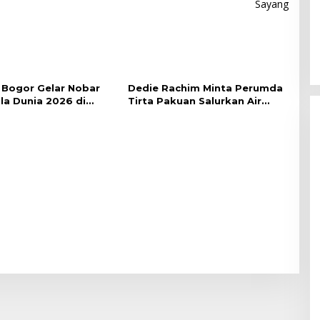
Sayang
Bogor Gelar Nobar
Dedie Rachim Minta Perumda
ala Dunia 2026 di
Tirta Pakuan Salurkan Air
lai Kota
Bersih bagi Warga Terdampak
Kekeringan