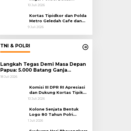
Rampung, Tiga Tersangka
10 Juli 2026
Sudah P-21 dan Satu Buron
Kortas Tipidkor dan Polda
Metro Geledah Cafe dan
Money Changer
9 Juli 2026
TNI & POLRI
Langkah Tegas Demi Masa Depan
Papua: 5.000 Batang Ganja
Berhasil Diungkap Koops TNI
18 Juli 2026
Habema
Komisi III DPR RI Apresiasi
dan Dukung Kortas Tipikor
Polri Usut Dugaan Korupsi
10 Juli 2026
Batu Bara
Kolone Senjata Bentuk
Logo 80 Tahun Polri
Warnai Upacara Hari
1 Juli 2026
Bhayangkara ke-80