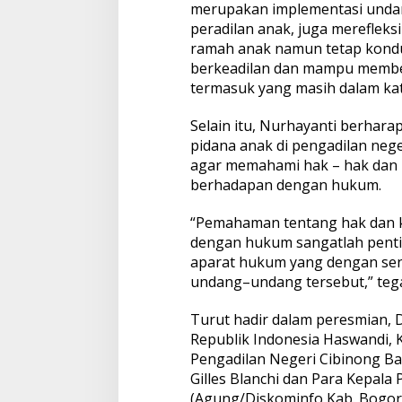
merupakan implementasi undan
peradilan anak, juga mereflek
ramah anak namun tetap kondu
berkeadilan dan mampu member
termasuk yang masih dalam ka
Selain itu, Nurhayanti berhar
pidana anak di pengadilan nege
agar memahami hak – hak dan 
berhadapan dengan hukum.
“Pemahaman tentang hak dan k
dengan hukum sangatlah pentin
aparat hukum yang dengan sen
undang–undang tersebut,” teg
Turut hadir dalam peresmian,
Republik Indonesia Haswandi, 
Pengadilan Negeri Cibinong Ba
Gilles Blanchi dan Para Kepal
(Agung/Diskominfo Kab. Bogor