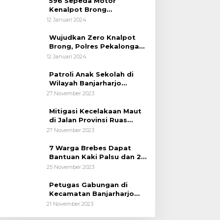
596 Sepeda Motor
Kenalpot Brong
Diamankan Polres
12 Januari 2024
Pubalingga
Wujudkan Zero Knalpot
Brong, Polres Pekalongan
Kota Berikan Edukasi
12 Januari 2024
Kepada Pelajar
Patroli Anak Sekolah di
Wilayah Banjarharjo
Brebes
27 November 2023
Mitigasi Kecelakaan Maut
di Jalan Provinsi Ruas
Banjarharjo-Salem
27 November 2023
7 Warga Brebes Dapat
Bantuan Kaki Palsu dan 2
Operasi Bibir Sumbing
25 November 2023
Petugas Gabungan di
Kecamatan Banjarharjo
Patroli Anak Sekolah
21 November 2023