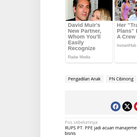
Pengadilan Anak
PN Cibinong
Navigasi
Pos sebelumnya
RUPS PT. PPE jadi acuan manajeme
pos
bisnis