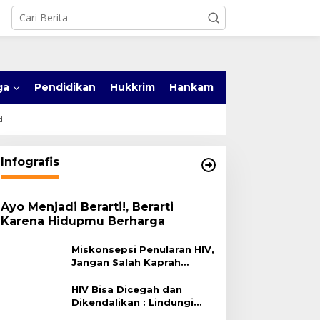
ga
Pendidikan
Hukkrim
Hankam
d
Infografis
Ayo Menjadi Berarti!, Berarti
Karena Hidupmu Berharga
Miskonsepsi Penularan HIV,
Jangan Salah Kaprah
Terhadap HIV
HIV Bisa Dicegah dan
Dikendalikan : Lindungi
Diri, Pilih Sehat!