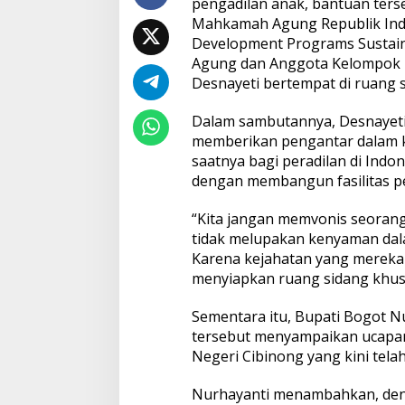
pengadilan anak, bantuan ter
Mahkamah Agung Republik Ind
Development Programs Sustain
Agung dan Anggota Kelompok 
Desnayeti bertempat di ruang s
Dalam sambutannya, Desnayet
memberikan pengantar dalam k
saatnya bagi peradilan di Ind
dengan membangun fasilitas p
“Kita jangan memvonis seorang
tidak melupakan kenyaman dala
Karena kejahatan yang mereka la
menyiapkan ruang sidang khusu
Sementara itu, Bupati Bogot Nu
tersebut menyampaikan ucapan
Negeri Cibinong yang kini telah
Nurhayanti menambahkan, denga