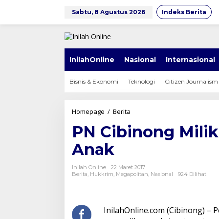
Lewati
ke
Sabtu, 8 Agustus 2026
Indeks Berita
konten
InilahOnline
Nasional
Internasional
Bisnis & Ekonomi
Teknologi
Citizen Journalism
PN
Homepage
/
Berita
Cibinong
PN Cibinong Miliki
Miliki
Fasilitas
Anak
Pengadilan
Anak
Inilah Online
22 Maret 2017
Berita
,
Hukkrim
,
Megapolitan
,
Nasional
924 Dilihat
InilahOnline.com (Cibinong) – P