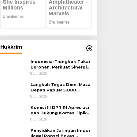
Hukkrim
Indonesia-Tiongkok Tukar
Buronan, Perkuat Sinergi
Penegakan Hukum Lintas
18 Juli 2026
Negara
Langkah Tegas Demi Masa
Depan Papua: 5.000
Batang Ganja Berhasil
18 Juli 2026
Diungkap Koops TNI
Habema
Komisi III DPR RI Apresiasi
dan Dukung Kortas Tipikor
Polri Usut Dugaan Korupsi
10 Juli 2026
Batu Bara
Penyidikan Jaringan Impor
Ilegal Ponsel Bekas