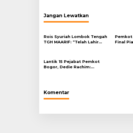
Jangan Lewatkan
Rois Syuriah Lombok Tengah
Pemkot 
TGH MAARIF: “Telah Lahir
Final Pi
Mujadid Abad Kedua NU”
Plaza Ba
Lantik 15 Pejabat Pemkot
Bogor, Dedie Rachim:
Laksanakan Tugas Sesuai
Harapan Masyarakat
Komentar