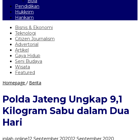
Bola
Pendidikan
Hukkrim
Hankam
Bisnis & Ekonomi
Teknologi
Citizen Journalism
Advertorial
Artikel
Gaya Hidup
Seni Budaya
Wisata
Featured
Polda
Homepage
/
Berita
Jateng
Ungkap
Polda Jateng Ungkap 9,1
9,1
Kilogram
Kilogram Sabu dalam Dua
Sabu
dalam
Hari
Dua
Hari
inilah online
12 September 2020
12 September 2020