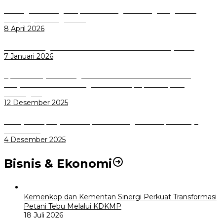
Dorong Salusi Regional, Pemkot Bogor Dukung Pengolahan
Sampah Jadi Energi Listrik
8 April 2026
Wali Kota Bogor bersama Dirut INKA Bahas Trase Uji Coba
7 Januari 2026
Aplikasi Pelayanan Pengaduan Reserse Resmi Diluncurkan:
Masyarakat Kini Bisa Mengadu Lebih Cepat, Mudah, dan
Terintegrasi
12 Desember 2025
Menuju Sampah Jadi Listrik, Pemkot Bogor Mantapkan Kerja
Sama PSEL
4 Desember 2025
Bisnis & Ekonomi
Kemenkop dan Kementan Sinergi Perkuat Transformasi
Petani Tebu Melalui KDKMP
18 Juli 2026