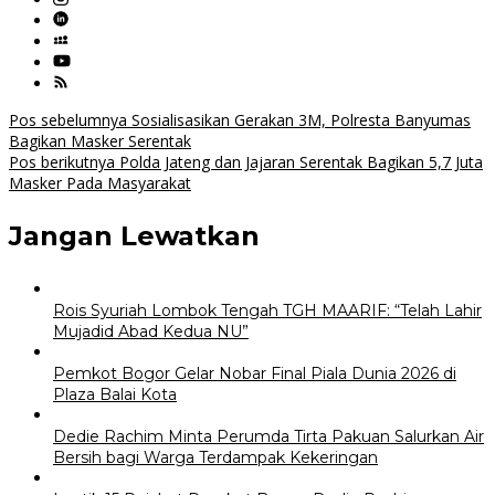
Navigasi
Pos sebelumnya
Sosialisasikan Gerakan 3M, Polresta Banyumas
Bagikan Masker Serentak
pos
Pos berikutnya
Polda Jateng dan Jajaran Serentak Bagikan 5,7 Juta
Masker Pada Masyarakat
Jangan Lewatkan
Rois Syuriah Lombok Tengah TGH MAARIF: “Telah Lahir
Mujadid Abad Kedua NU”
Pemkot Bogor Gelar Nobar Final Piala Dunia 2026 di
Plaza Balai Kota
Dedie Rachim Minta Perumda Tirta Pakuan Salurkan Air
Bersih bagi Warga Terdampak Kekeringan