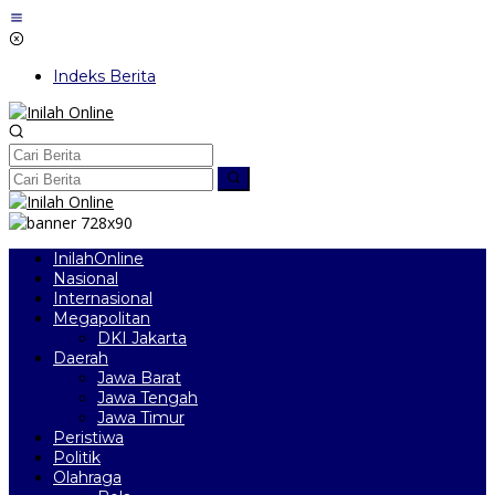
Lewati
ke
konten
Indeks Berita
InilahOnline
Nasional
Internasional
Megapolitan
DKI Jakarta
Daerah
Jawa Barat
Jawa Tengah
Jawa Timur
Peristiwa
Politik
Olahraga