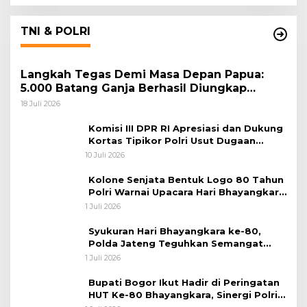
TNI & POLRI
Langkah Tegas Demi Masa Depan Papua:
5.000 Batang Ganja Berhasil Diungkap
Koops TNI Habema
18 Juli 2026
Komisi III DPR RI Apresiasi dan Dukung
Kortas Tipikor Polri Usut Dugaan
Korupsi Batu Bara
10 Juli 2026
Kolone Senjata Bentuk Logo 80 Tahun
Polri Warnai Upacara Hari Bhayangkara
ke-80
1 Juli 2026
Syukuran Hari Bhayangkara ke-80,
Polda Jateng Teguhkan Semangat
Pengabdian dan Pererat Kebersamaan
1 Juli 2026
Bupati Bogor Ikut Hadir di Peringatan
HUT Ke-80 Bhayangkara, Sinergi Polri