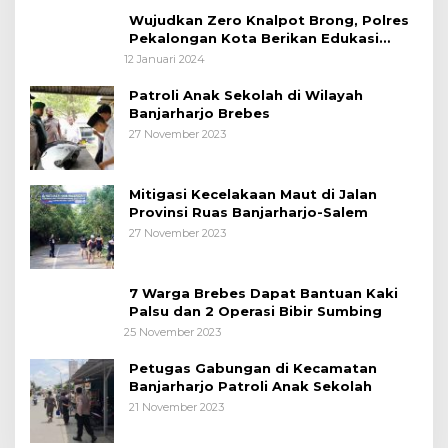
Wujudkan Zero Knalpot Brong, Polres
Pekalongan Kota Berikan Edukasi
Kepada Pelajar
12 Januari 2024
Patroli Anak Sekolah di Wilayah
Banjarharjo Brebes
27 November 2023
Mitigasi Kecelakaan Maut di Jalan
Provinsi Ruas Banjarharjo-Salem
27 November 2023
7 Warga Brebes Dapat Bantuan Kaki
Palsu dan 2 Operasi Bibir Sumbing
25 November 2023
Petugas Gabungan di Kecamatan
Banjarharjo Patroli Anak Sekolah
21 November 2023