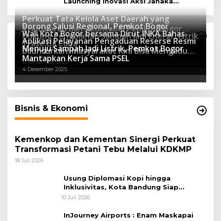
Launching Inovasi Aksi Janaka
Program Sekolah Adiwiyata
Perkuat Tata Kelola Aset Daerah yang
Dorong Salusi Regional, Pemkot Bogor
Transparan dan Akuntabel Pemkot Bogor
Wali Kota Bogor bersama Dirut INKA Bahas
Teknologi
Dukung Pengolahan Sampah Jadi Energi Listrik
Luncurkan SIMASDA
Aplikasi Pelayanan Pengaduan Reserse Resmi
8 Juli 2026
Trase Uji Coba
Menuju Sampah Jadi Listrik, Pemkot Bogor
8 April 2026
Diluncurkan: Masyarakat Kini Bisa Mengadu
7 Januari 2026
Mantapkan Kerja Sama PSEL
Lebih Cepat, Mudah, dan Terintegrasi
12 Desember 2025
4 Desember 2025
Bisnis & Ekonomi
Kemenkop dan Kementan Sinergi Perkuat
Transformasi Petani Tebu Melalui KDKMP
18 Juli 2026
Usung Diplomasi Kopi hingga
Inklusivitas, Kota Bandung Siap
Sambut 25 Duta Besar di Festival Asia
10 Juli 2026
Afrika 2026
InJourney Airports : Enam Maskapai