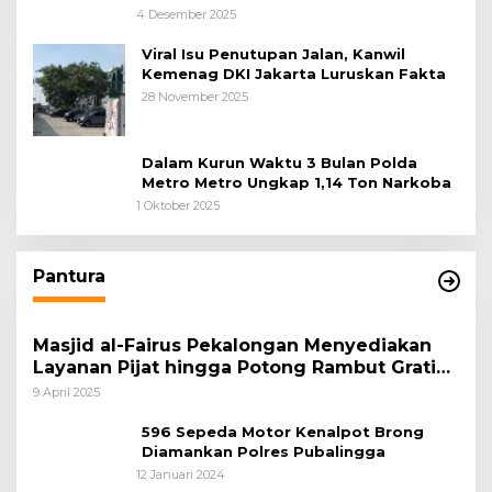
Tangerang, Diduga Cacat Hukum Sejak
4 Desember 2025
Awal
Viral Isu Penutupan Jalan, Kanwil
Kemenag DKI Jakarta Luruskan Fakta
28 November 2025
Dalam Kurun Waktu 3 Bulan Polda
Metro Metro Ungkap 1,14 Ton Narkoba
1 Oktober 2025
Pantura
Masjid al-Fairus Pekalongan Menyediakan
Layanan Pijat hingga Potong Rambut Gratis
bagi Pemudik Lebaran 2025
9 April 2025
596 Sepeda Motor Kenalpot Brong
Diamankan Polres Pubalingga
12 Januari 2024