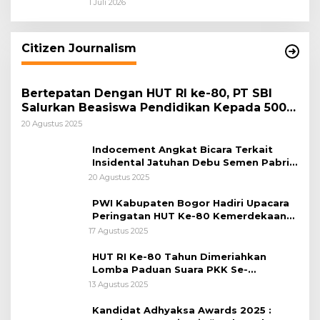
dan Pemkab Bogor Jadi Kunci Menjaga
1 Juli 2026
Keamanan Daerah
Citizen Journalism
Bertepatan Dengan HUT RI ke-80, PT SBI
Salurkan Beasiswa Pendidikan Kepada 500
Pelajar
20 Agustus 2025
Indocement Angkat Bicara Terkait
Insidental Jatuhan Debu Semen Pabrik
Citeureup
20 Agustus 2025
PWI Kabupaten Bogor Hadiri Upacara
Peringatan HUT Ke-80 Kemerdekaan
RI, di Lapangan Tegar Beriman
17 Agustus 2025
HUT RI Ke-80 Tahun Dimeriahkan
Lomba Paduan Suara PKK Se-
Kabupaten Bogor
13 Agustus 2025
Kandidat Adhyaksa Awards 2025 :