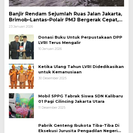
Banjir Rendam Sejumlah Ruas Jalan Jakarta,
Brimob–Lantas–Polair PMJ Bergerak Cepat,
Polri Siagakan 128.247 Personel Secara
23 Januari 2026
Nasional
Donasi Buku Untuk Perpustakaan DPP
LVRI Terus Mengalir
10 Januari 2026
Ketika Ulang Tahun LVRI Didedikasikan
untuk Kemanusiaan
30 Desember 2025
Mobil SPPG Tabrak Siswa SDN Kalibaru
01 Pagi Cilincing Jakarta Utara
11 Desember 2025
Pabrik Genteng Ibukota Tiba-Tiba Di
Eksekusi Jurusita Pengadilan Negeri