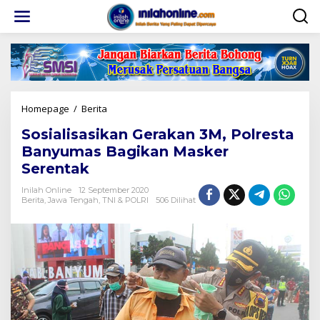
Lewati
ke
konten
Sosialisasikan
Homepage
/
Berita
Gerakan
Sosialisasikan Gerakan 3M, Polresta
3M,
Polresta
Banyumas Bagikan Masker
Banyumas
Serentak
Bagikan
Masker
Inilah Online
12 September 2020
Serentak
Berita
,
Jawa Tengah
,
TNI & POLRI
506 Dilihat