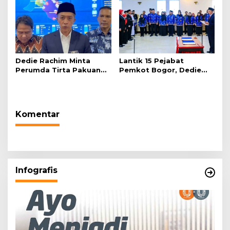
Dedie Rachim Minta
Lantik 15 Pejabat
Perumda Tirta Pakuan
Pemkot Bogor, Dedie
Salurkan Air Bersih bagi
Rachim: Laksanakan
Warga Terdampak
Tugas Sesuai Harapan
Kekeringan
Masyarakat
Komentar
Infografis