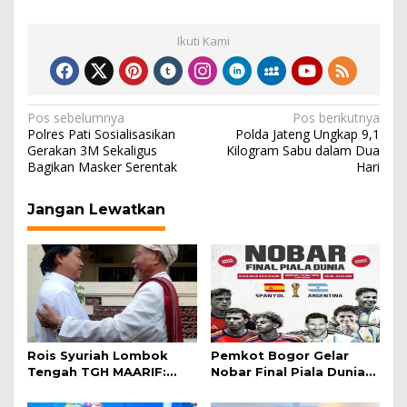
Ikuti Kami
Navigasi
Pos sebelumnya
Pos berikutnya
Polres Pati Sosialisasikan
Polda Jateng Ungkap 9,1
pos
Gerakan 3M Sekaligus
Kilogram Sabu dalam Dua
Bagikan Masker Serentak
Hari
Jangan Lewatkan
Rois Syuriah Lombok
Pemkot Bogor Gelar
Tengah TGH MAARIF:
Nobar Final Piala Dunia
“Telah Lahir Mujadid
2026 di Plaza Balai Kota
Abad Kedua NU”