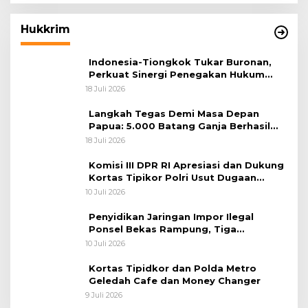
Hukkrim
Indonesia-Tiongkok Tukar Buronan,
Perkuat Sinergi Penegakan Hukum
Lintas Negara
18 Juli 2026
Langkah Tegas Demi Masa Depan
Papua: 5.000 Batang Ganja Berhasil
Diungkap Koops TNI Habema
18 Juli 2026
Komisi III DPR RI Apresiasi dan Dukung
Kortas Tipikor Polri Usut Dugaan
Korupsi Batu Bara
10 Juli 2026
Penyidikan Jaringan Impor Ilegal
Ponsel Bekas Rampung, Tiga
Tersangka Sudah P-21 dan Satu Buron
10 Juli 2026
Kortas Tipidkor dan Polda Metro
Geledah Cafe dan Money Changer
9 Juli 2026