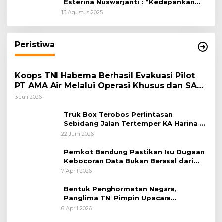
Esterina Nuswarjanti : “Kedepankan
Keadilan Restoratif Wujudkan
13 Agustus 2025
Masyarakat Harmonis”
Peristiwa
Koops TNI Habema Berhasil Evakuasi Pilot
PT AMA Air Melalui Operasi Khusus dan SAR
Taktis
3 Juli 2026
Truk Box Terobos Perlintasan
Sebidang Jalan Tertemper KA Harina di
Jalan Stasiun Poncol-Jrakah Semarang
22 Juni 2026
Pemkot Bandung Pastikan Isu Dugaan
Kebocoran Data Bukan Berasal dari
Server Disdukcapil
7 April 2026
Bentuk Penghormatan Negara,
Panglima TNI Pimpin Upacara
Pemakaman Militer
6 April 2026