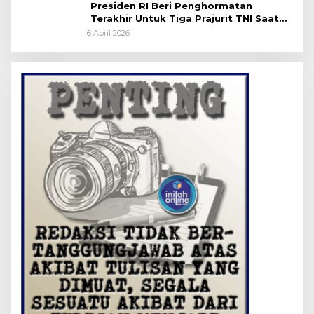
Presiden RI Beri Penghormatan
Terakhir Untuk Tiga Prajurit TNI Saat
Persemayaman di Bandara Soekarno-
6 April 2026
Hatta