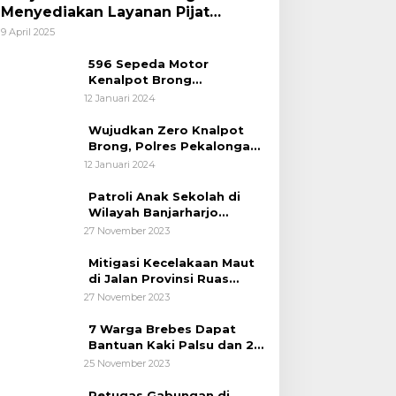
Menyediakan Layanan Pijat
hingga Potong Rambut Gratis bagi
9 April 2025
Pemudik Lebaran 2025
596 Sepeda Motor
Kenalpot Brong
Diamankan Polres
12 Januari 2024
Pubalingga
Wujudkan Zero Knalpot
Brong, Polres Pekalongan
Kota Berikan Edukasi
12 Januari 2024
Kepada Pelajar
Patroli Anak Sekolah di
Wilayah Banjarharjo
Brebes
27 November 2023
Mitigasi Kecelakaan Maut
di Jalan Provinsi Ruas
Banjarharjo-Salem
27 November 2023
7 Warga Brebes Dapat
Bantuan Kaki Palsu dan 2
Operasi Bibir Sumbing
25 November 2023
Petugas Gabungan di