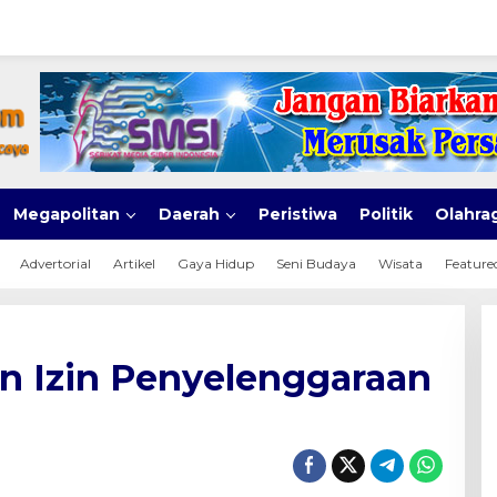
Megapolitan
Daerah
Peristiwa
Politik
Olahra
Advertorial
Artikel
Gaya Hidup
Seni Budaya
Wisata
Feature
an Izin Penyelenggaraan