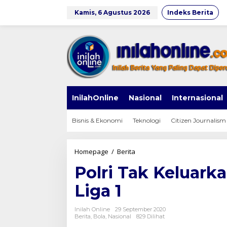
Lewati
ke
Kamis, 6 Agustus 2026
Indeks Berita
konten
InilahOnline
Nasional
Internasional
Bisnis & Ekonomi
Teknologi
Citizen Journalism
Polri
Homepage
/
Berita
Tak
Polri Tak Keluark
Keluarkan
Izin
Liga 1
Penyelenggaraan
Liga
1
Inilah Online
29 September 2020
Berita
,
Bola
,
Nasional
829 Dilihat