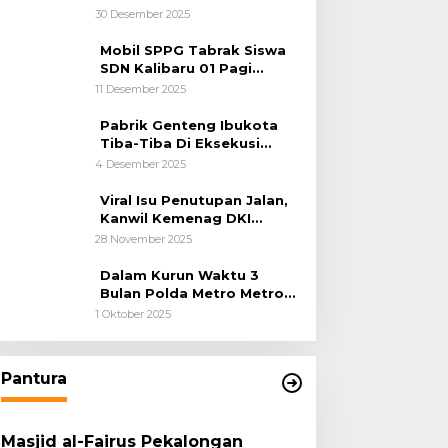
Kemanusiaan
30 Desember 2025
Mobil SPPG Tabrak Siswa
SDN Kalibaru 01 Pagi
Cilincing Jakarta Utara
11 Desember 2025
Pabrik Genteng Ibukota
Tiba-Tiba Di Eksekusi
Jurusita Pengadilan Negeri
4 Desember 2025
Tangerang, Diduga Cacat
Hukum Sejak Awal
Viral Isu Penutupan Jalan,
Kanwil Kemenag DKI
Jakarta Luruskan Fakta
28 November 2025
Dalam Kurun Waktu 3
Bulan Polda Metro Metro
Ungkap 1,14 Ton Narkoba
1 Oktober 2025
Pantura
Masjid al-Fairus Pekalongan