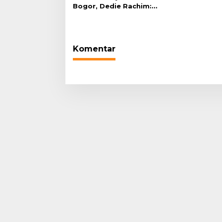
Bogor, Dedie Rachim:
Laksanakan Tugas Sesuai
Harapan Masyarakat
Komentar