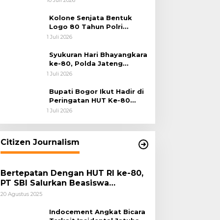
Batu Bara
Kolone Senjata Bentuk
Logo 80 Tahun Polri
Warnai Upacara Hari
1 Juli 2026
Bhayangkara ke-80
Syukuran Hari Bhayangkara
ke-80, Polda Jateng
Teguhkan Semangat
1 Juli 2026
Pengabdian dan Pererat
Kebersamaan
Bupati Bogor Ikut Hadir di
Peringatan HUT Ke-80
Bhayangkara, Sinergi Polri
1 Juli 2026
dan Pemkab Bogor Jadi
Kunci Menjaga Keamanan
Daerah
Citizen Journalism
Bertepatan Dengan HUT RI ke-80,
PT SBI Salurkan Beasiswa
Pendidikan Kepada 500 Pelajar
20 Agustus 2025
Indocement Angkat Bicara