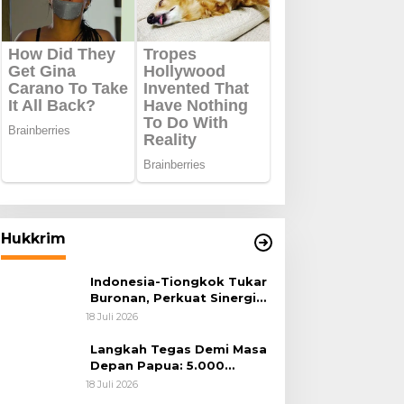
Hukkrim
Indonesia-Tiongkok Tukar
Buronan, Perkuat Sinergi
Penegakan Hukum Lintas
18 Juli 2026
Negara
Langkah Tegas Demi Masa
Depan Papua: 5.000
Batang Ganja Berhasil
18 Juli 2026
Diungkap Koops TNI