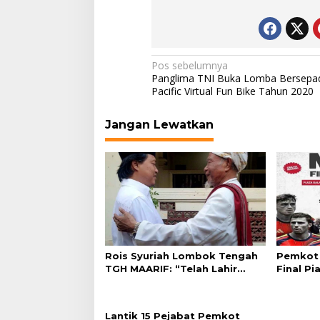
Navigasi
Pos sebelumnya
Panglima TNI Buka Lomba Bersepa
pos
Pacific Virtual Fun Bike Tahun 2020
Jangan Lewatkan
Rois Syuriah Lombok Tengah
Pemkot 
TGH MAARIF: “Telah Lahir
Final Pi
Mujadid Abad Kedua NU”
Plaza Ba
Lantik 15 Pejabat Pemkot