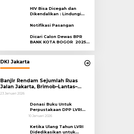
Terhadap HIV
HIV Bisa Dicegah dan
Dikendalikan : Lindungi
Diri, Pilih Sehat!
Notifikasi Pasangan
Dicari Calon Dewas BPR
BANK KOTA BOGOR 2025-
2029
DKI Jakarta
Banjir Rendam Sejumlah Ruas
Jalan Jakarta, Brimob–Lantas–
Polair PMJ Bergerak Cepat, Polri
23 Januari 2026
Siagakan 128.247 Personel Secara
Nasional
Donasi Buku Untuk
Perpustakaan DPP LVRI
Terus Mengalir
10 Januari 2026
Ketika Ulang Tahun LVRI
Didedikasikan untuk