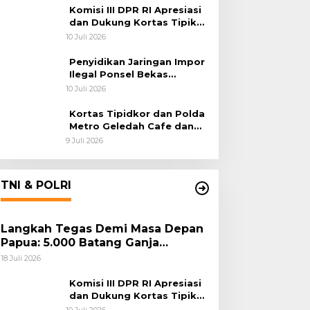
Habema
Komisi III DPR RI Apresiasi
dan Dukung Kortas Tipikor
Polri Usut Dugaan Korupsi
10 Juli 2026
Batu Bara
Penyidikan Jaringan Impor
Ilegal Ponsel Bekas
Rampung, Tiga Tersangka
10 Juli 2026
Sudah P-21 dan Satu Buron
Kortas Tipidkor dan Polda
Metro Geledah Cafe dan
Money Changer
9 Juli 2026
TNI & POLRI
Langkah Tegas Demi Masa Depan
Papua: 5.000 Batang Ganja
Berhasil Diungkap Koops TNI
18 Juli 2026
Habema
Komisi III DPR RI Apresiasi
dan Dukung Kortas Tipikor
Polri Usut Dugaan Korupsi
10 Juli 2026