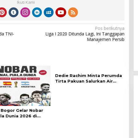
Ikuti Kami
Pos berikutnya
da TNI-
Liga I 2020 Ditunda Lagi, Ini Tanggapan
Manajemen Persib
Dedie Rachim Minta Perumda
Tirta Pakuan Salurkan Air
Bersih bagi Warga Terdampak
Kekeringan
Bogor Gelar Nobar
ala Dunia 2026 di
lai Kota