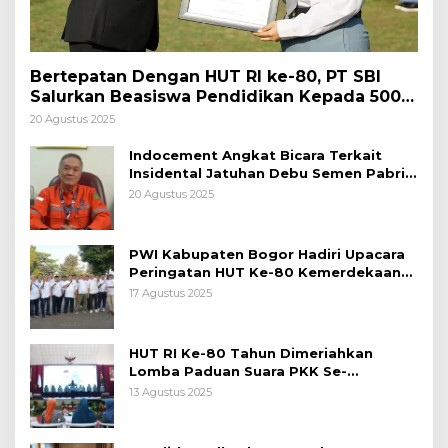
Bertepatan Dengan HUT RI ke-80, PT SBI
Salurkan Beasiswa Pendidikan Kepada 500
Pelajar
20 Agustus 2025
Indocement Angkat Bicara Terkait
Insidental Jatuhan Debu Semen Pabrik
Citeureup
20 Agustus 2025
PWI Kabupaten Bogor Hadiri Upacara
Peringatan HUT Ke-80 Kemerdekaan
RI, di Lapangan Tegar Beriman
17 Agustus 2025
HUT RI Ke-80 Tahun Dimeriahkan
Lomba Paduan Suara PKK Se-
Kabupaten Bogor
13 Agustus 2025