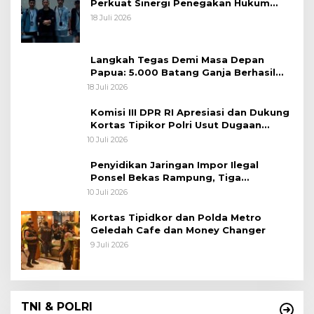
Perkuat Sinergi Penegakan Hukum
Lintas Negara
18 Juli 2026
Langkah Tegas Demi Masa Depan
Papua: 5.000 Batang Ganja Berhasil
Diungkap Koops TNI Habema
18 Juli 2026
Komisi III DPR RI Apresiasi dan Dukung
Kortas Tipikor Polri Usut Dugaan
Korupsi Batu Bara
10 Juli 2026
Penyidikan Jaringan Impor Ilegal
Ponsel Bekas Rampung, Tiga
Tersangka Sudah P-21 dan Satu Buron
10 Juli 2026
Kortas Tipidkor dan Polda Metro
Geledah Cafe dan Money Changer
9 Juli 2026
TNI & POLRI