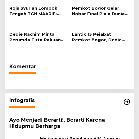
Rois Syuriah Lombok
Pemkot Bogor Gelar
Tengah TGH MAARIF:
Nobar Final Piala Dunia
“Telah Lahir Mujadid
2026 di Plaza Balai Kota
Abad Kedua NU”
Dedie Rachim Minta
Lantik 15 Pejabat
Perumda Tirta Pakuan
Pemkot Bogor, Dedie
Salurkan Air Bersih bagi
Rachim: Laksanakan
Warga Terdampak
Tugas Sesuai Harapan
Kekeringan
Masyarakat
Komentar
Infografis
Ayo Menjadi Berarti!, Berarti Karena
Hidupmu Berharga
Miskonsepsi Penularan HIV, Jangan