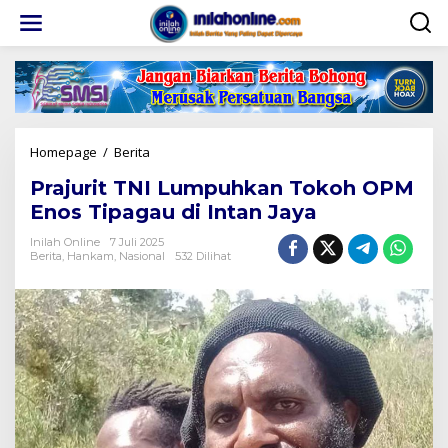
Lewati
ke
konten
Prajurit
Homepage
/
Berita
TNI
Prajurit TNI Lumpuhkan Tokoh OPM
Lumpuhkan
Tokoh
Enos Tipagau di Intan Jaya
OPM
Enos
Inilah Online
7 Juli 2025
Berita
,
Hankam
,
Nasional
532 Dilihat
Tipagau
di
Intan
Jaya