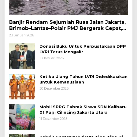
Banjir Rendam Sejumlah Ruas Jalan Jakarta,
Brimob–Lantas–Polair PMJ Bergerak Cepat,
Polri Siagakan 128.247 Personel Secara
23 Januari 2026
Nasional
Donasi Buku Untuk Perpustakaan DPP
LVRI Terus Mengalir
10 Januari 2026
Ketika Ulang Tahun LVRI Didedikasikan
untuk Kemanusiaan
30 Desember 2025
Mobil SPPG Tabrak Siswa SDN Kalibaru
01 Pagi Cilincing Jakarta Utara
11 Desember 2025
Pabrik Genteng Ibukota Tiba-Tiba Di