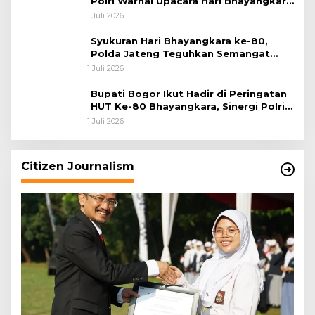
Polri Warnai Upacara Hari Bhayangkara
ke-80
1 Juli 2026
Syukuran Hari Bhayangkara ke-80,
Polda Jateng Teguhkan Semangat
Pengabdian dan Pererat Kebersamaan
1 Juli 2026
Bupati Bogor Ikut Hadir di Peringatan
HUT Ke-80 Bhayangkara, Sinergi Polri
dan Pemkab Bogor Jadi Kunci Menjaga
1 Juli 2026
Keamanan Daerah
Citizen Journalism