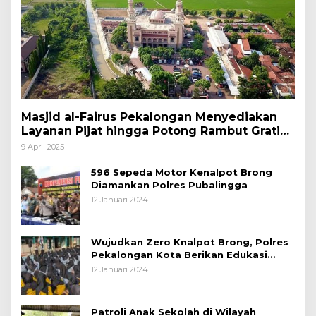
Masjid al-Fairus Pekalongan Menyediakan
Layanan Pijat hingga Potong Rambut Gratis
bagi Pemudik Lebaran 2025
9 April 2025
596 Sepeda Motor Kenalpot Brong
Diamankan Polres Pubalingga
12 Januari 2024
Wujudkan Zero Knalpot Brong, Polres
Pekalongan Kota Berikan Edukasi
Kepada Pelajar
12 Januari 2024
Patroli Anak Sekolah di Wilayah