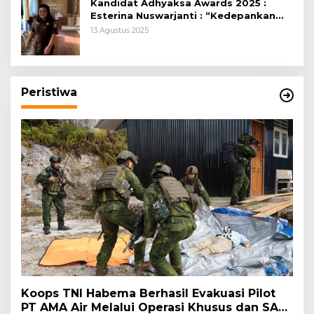
Kandidat Adhyaksa Awards 2025 :
Esterina Nuswarjanti : “Kedepankan
Keadilan Restoratif Wujudkan
13 Agustus 2025
Masyarakat Harmonis”
Peristiwa
Koops TNI Habema Berhasil Evakuasi Pilot
PT AMA Air Melalui Operasi Khusus dan SAR