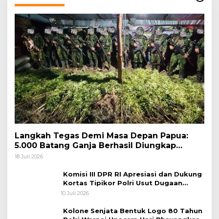
Langkah Tegas Demi Masa Depan Papua:
5.000 Batang Ganja Berhasil Diungkap
Koops TNI Habema
18 Juli 2026
Komisi III DPR RI Apresiasi dan Dukung
Kortas Tipikor Polri Usut Dugaan
Korupsi Batu Bara
10 Juli 2026
Kolone Senjata Bentuk Logo 80 Tahun