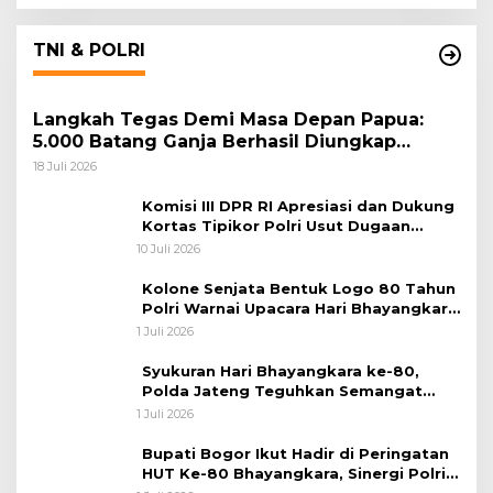
TNI & POLRI
Langkah Tegas Demi Masa Depan Papua:
5.000 Batang Ganja Berhasil Diungkap
Koops TNI Habema
18 Juli 2026
Komisi III DPR RI Apresiasi dan Dukung
Kortas Tipikor Polri Usut Dugaan
Korupsi Batu Bara
10 Juli 2026
Kolone Senjata Bentuk Logo 80 Tahun
Polri Warnai Upacara Hari Bhayangkara
ke-80
1 Juli 2026
Syukuran Hari Bhayangkara ke-80,
Polda Jateng Teguhkan Semangat
Pengabdian dan Pererat Kebersamaan
1 Juli 2026
Bupati Bogor Ikut Hadir di Peringatan
HUT Ke-80 Bhayangkara, Sinergi Polri