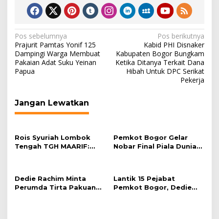
Navigasi
Pos sebelumnya
Pos berikutnya
Prajurit Pamtas Yonif 125
Kabid PHI Disnaker
pos
Dampingi Warga Membuat
Kabupaten Bogor Bungkam
Pakaian Adat Suku Yeinan
Ketika Ditanya Terkait Dana
Papua
Hibah Untuk DPC Serikat
Pekerja
Jangan Lewatkan
Rois Syuriah Lombok
Pemkot Bogor Gelar
Tengah TGH MAARIF:
Nobar Final Piala Dunia
“Telah Lahir Mujadid
2026 di Plaza Balai Kota
Abad Kedua NU”
Dedie Rachim Minta
Lantik 15 Pejabat
Perumda Tirta Pakuan
Pemkot Bogor, Dedie
Salurkan Air Bersih bagi
Rachim: Laksanakan
Warga Terdampak
Tugas Sesuai Harapan
Kekeringan
Masyarakat