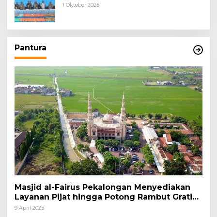
1 Oktober 2025
Pantura
Masjid al-Fairus Pekalongan Menyediakan
Layanan Pijat hingga Potong Rambut Gratis
bagi Pemudik Lebaran 2025
9 April 2025