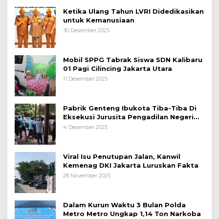
Ketika Ulang Tahun LVRI Didedikasikan
untuk Kemanusiaan
30 Desember 2025
Mobil SPPG Tabrak Siswa SDN Kalibaru
01 Pagi Cilincing Jakarta Utara
11 Desember 2025
Pabrik Genteng Ibukota Tiba-Tiba Di
Eksekusi Jurusita Pengadilan Negeri
Tangerang, Diduga Cacat Hukum Sejak
4 Desember 2025
Awal
Viral Isu Penutupan Jalan, Kanwil
Kemenag DKI Jakarta Luruskan Fakta
28 November 2025
Dalam Kurun Waktu 3 Bulan Polda
Metro Metro Ungkap 1,14 Ton Narkoba