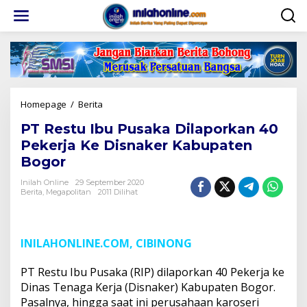
Lewati
ke
konten
PT
Homepage
/
Berita
Restu
PT Restu Ibu Pusaka Dilaporkan 40
Ibu
Pusaka
Pekerja Ke Disnaker Kabupaten
Dilaporkan
Bogor
40
Pekerja
Inilah Online
29 September 2020
Ke
Berita
,
Megapolitan
2011 Dilihat
Disnaker
Kabupaten
Bogor
INILAHONLINE.COM, CIBINONG
PT Restu Ibu Pusaka (RIP) dilaporkan 40 Pekerja ke
Dinas Tenaga Kerja (Disnaker) Kabupaten Bogor.
Pasalnya, hingga saat ini perusahaan karoseri