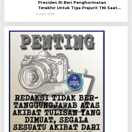
Presiden RI Beri Penghormatan
Terakhir Untuk Tiga Prajurit TNI Saat
Persemayaman di Bandara Soekarno-
6 April 2026
Hatta