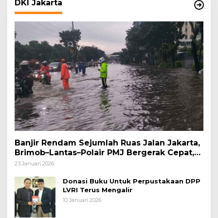
DKI Jakarta
Banjir Rendam Sejumlah Ruas Jalan Jakarta,
Brimob–Lantas–Polair PMJ Bergerak Cepat,
Polri Siagakan 128.247 Personel Secara
23 Januari 2026
Nasional
Donasi Buku Untuk Perpustakaan DPP
LVRI Terus Mengalir
10 Januari 2026