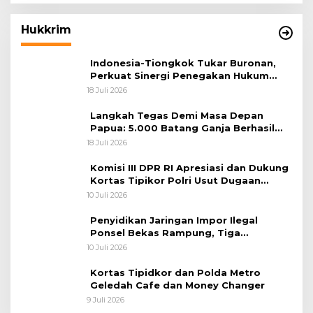
Hukkrim
Indonesia-Tiongkok Tukar Buronan,
Perkuat Sinergi Penegakan Hukum
Lintas Negara
18 Juli 2026
Langkah Tegas Demi Masa Depan
Papua: 5.000 Batang Ganja Berhasil
Diungkap Koops TNI Habema
18 Juli 2026
Komisi III DPR RI Apresiasi dan Dukung
Kortas Tipikor Polri Usut Dugaan
Korupsi Batu Bara
10 Juli 2026
Penyidikan Jaringan Impor Ilegal
Ponsel Bekas Rampung, Tiga
Tersangka Sudah P-21 dan Satu Buron
10 Juli 2026
Kortas Tipidkor dan Polda Metro
Geledah Cafe dan Money Changer
9 Juli 2026