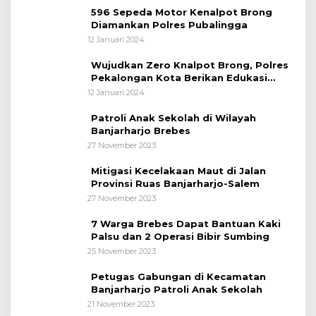
596 Sepeda Motor Kenalpot Brong
Diamankan Polres Pubalingga
12 Januari 2024
Wujudkan Zero Knalpot Brong, Polres
Pekalongan Kota Berikan Edukasi
Kepada Pelajar
12 Januari 2024
Patroli Anak Sekolah di Wilayah
Banjarharjo Brebes
27 November 2023
Mitigasi Kecelakaan Maut di Jalan
Provinsi Ruas Banjarharjo-Salem
27 November 2023
7 Warga Brebes Dapat Bantuan Kaki
Palsu dan 2 Operasi Bibir Sumbing
25 November 2023
Petugas Gabungan di Kecamatan
Banjarharjo Patroli Anak Sekolah
21 November 2023