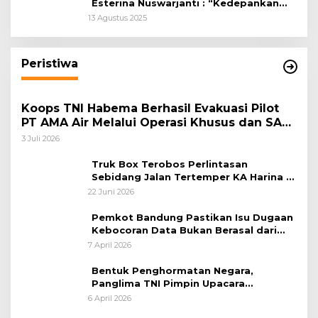
Esterina Nuswarjanti : “Kedepankan
Keadilan Restoratif Wujudkan
13 Agustus 2025
Masyarakat Harmonis”
Peristiwa
Koops TNI Habema Berhasil Evakuasi Pilot
PT AMA Air Melalui Operasi Khusus dan SAR
Taktis
3 Juli 2026
Truk Box Terobos Perlintasan
Sebidang Jalan Tertemper KA Harina di
Jalan Stasiun Poncol-Jrakah Semarang
22 Juni 2026
Pemkot Bandung Pastikan Isu Dugaan
Kebocoran Data Bukan Berasal dari
Server Disdukcapil
7 April 2026
Bentuk Penghormatan Negara,
Panglima TNI Pimpin Upacara
Pemakaman Militer
6 April 2026