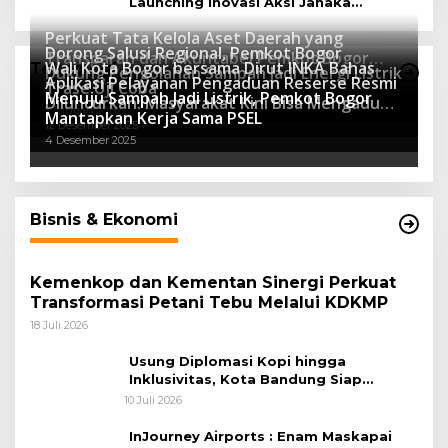
Launching Inovasi Aksi Janaka
Program Sekolah Adiwiyata
Perkuat Tata Kelola Aset Daerah yang
Dorong Salusi Regional, Pemkot Bogor
Transparan dan Akuntabel Pemkot Bogor
Wali Kota Bogor bersama Dirut INKA Bahas
Teknologi
Dukung Pengolahan Sampah Jadi Energi Listrik
Luncurkan SIMASDA
Aplikasi Pelayanan Pengaduan Reserse Resmi
8 Juli 2026
Trase Uji Coba
Menuju Sampah Jadi Listrik, Pemkot Bogor
8 April 2026
Diluncurkan: Masyarakat Kini Bisa Mengadu
7 Januari 2026
Mantapkan Kerja Sama PSEL
Lebih Cepat, Mudah, dan Terintegrasi
12 Desember 2025
4 Desember 2025
Bisnis & Ekonomi
Kemenkop dan Kementan Sinergi Perkuat
Transformasi Petani Tebu Melalui KDKMP
18 Juli 2026
Usung Diplomasi Kopi hingga
Inklusivitas, Kota Bandung Siap
Sambut 25 Duta Besar di Festival Asia
10 Juli 2026
Afrika 2026
InJourney Airports : Enam Maskapai