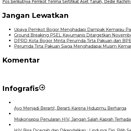
Pos berikutnya
Pemkot Terima Sertifikat Aset Tanah, Dedie Rachim 
pos
Jangan Lewatkan
Upaya Pemkot Bogor Menghadapi Dampak Kemarau Pa
Ground Breaking PSEL Kayumanis Ditargetkan Novembe
DPRD Kota Bogor Minta Perumda Tirta Pakuan dan BPB
Perumda Tirta Pakuan Siaga Menghadapai Musim Kemarau
Komentar
Infografis
Ayo Menjadi Berarti!, Berarti Karena Hidupmu Berharga
Miskonsepsi Penularan HIV, Jangan Salah Kaprah Terhad
HIV Bisa Dicegah dan Dikendalikan : Lindungi Diri, Pilih S