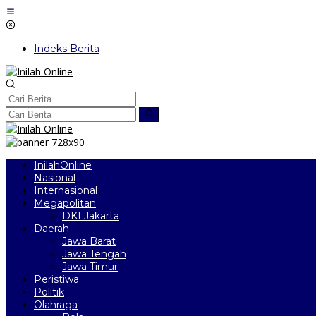
Lewati
ke
konten
Indeks Berita
InilahOnline
Nasional
Internasional
Megapolitan
DKI Jakarta
Daerah
Jawa Barat
Jawa Tengah
Jawa Timur
Peristiwa
Politik
Olahraga