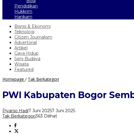
Bola
Pendidikan
Hukkrim
Hankam
Bisnis & Ekonomi
Teknologi
Citizen Journalism
Advertorial
Artikel
Gaya Hidup
Seni Budaya
Wisata
Featured
PWI
Homepage
/
Tak Berkategori
Kabupaten
Bogor
PWI Kabupaten Bogor Sembe
Sembelih
Hewan
Kurban
Piyarso Hadi
7 Juni 2025
7 Juni 2025
di
Tak Berkategori
363 Dilihat
Hari
Raya
Idul