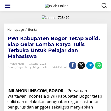
Lewati
ke
konten
PWI
Homepage
/
Berita
Kabupaten
PWI Kabupaten Bogor Tetap Solid,
Bogor
Tetap
Siap Gelar Lomba Karya Tulis
Solid,
Terbuka Untuk Pelajar dan
Siap
Mahasiswa
Gelar
Lomba
Piyarso Hadi
11 Oktober 2025
Karya
Berita
,
Gaya Hidup
,
Megapolitan
344 Dilihat
Tulis
Terbuka
Untuk
Pelajar
dan
INILAHONLINE.COM, BOGOR
– Persatuan
Mahasiswa
Wartawan Indonesia (PWI) Kabupaten Bogor tetap
solid dan melakukan penguatan organisasi antar
pengurus dan anggota sekaligus menyiapkan