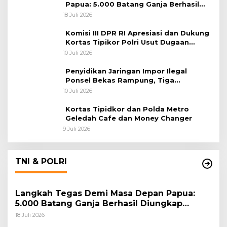
Papua: 5.000 Batang Ganja Berhasil
Diungkap Koops TNI Habema
18 Juli 2026
Komisi III DPR RI Apresiasi dan Dukung
Kortas Tipikor Polri Usut Dugaan
Korupsi Batu Bara
10 Juli 2026
Penyidikan Jaringan Impor Ilegal
Ponsel Bekas Rampung, Tiga
Tersangka Sudah P-21 dan Satu Buron
10 Juli 2026
Kortas Tipidkor dan Polda Metro
Geledah Cafe dan Money Changer
9 Juli 2026
TNI & POLRI
Langkah Tegas Demi Masa Depan Papua:
5.000 Batang Ganja Berhasil Diungkap
Koops TNI Habema
18 Juli 2026