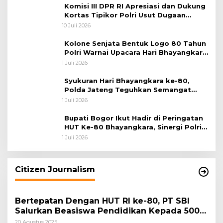
Komisi III DPR RI Apresiasi dan Dukung
Kortas Tipikor Polri Usut Dugaan
Korupsi Batu Bara
10 Juli 2026
Kolone Senjata Bentuk Logo 80 Tahun
Polri Warnai Upacara Hari Bhayangkara
ke-80
1 Juli 2026
Syukuran Hari Bhayangkara ke-80,
Polda Jateng Teguhkan Semangat
Pengabdian dan Pererat Kebersamaan
1 Juli 2026
Bupati Bogor Ikut Hadir di Peringatan
HUT Ke-80 Bhayangkara, Sinergi Polri
dan Pemkab Bogor Jadi Kunci Menjaga
1 Juli 2026
Keamanan Daerah
Citizen Journalism
Bertepatan Dengan HUT RI ke-80, PT SBI
Salurkan Beasiswa Pendidikan Kepada 500
Pelajar
20 Agustus 2025