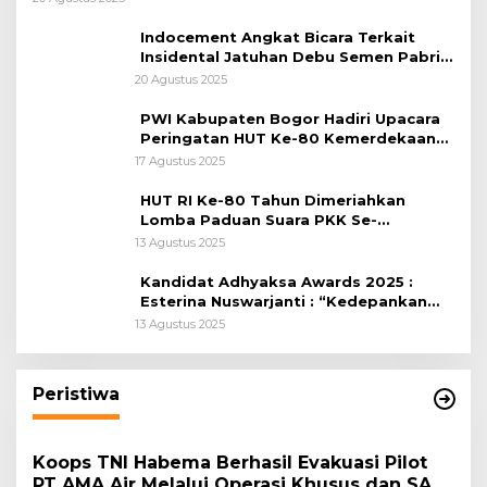
Indocement Angkat Bicara Terkait
Insidental Jatuhan Debu Semen Pabrik
Citeureup
20 Agustus 2025
PWI Kabupaten Bogor Hadiri Upacara
Peringatan HUT Ke-80 Kemerdekaan
RI, di Lapangan Tegar Beriman
17 Agustus 2025
HUT RI Ke-80 Tahun Dimeriahkan
Lomba Paduan Suara PKK Se-
Kabupaten Bogor
13 Agustus 2025
Kandidat Adhyaksa Awards 2025 :
Esterina Nuswarjanti : “Kedepankan
Keadilan Restoratif Wujudkan
13 Agustus 2025
Masyarakat Harmonis”
Peristiwa
Koops TNI Habema Berhasil Evakuasi Pilot
PT AMA Air Melalui Operasi Khusus dan SAR