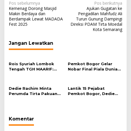
Navigasi
Pos sebelumnya
Pos berikutnya
Kemenag Dorong Masjid
Ajukan Gugatan ke
pos
Makin Berdaya dan
Pengadilan Mahfudz Ali
Berdampak Lewat MADADA
Turun Gunung Dampingi
Fest 2025
Direksi PDAM Tirta Moedal
Kota Semarang
Jangan Lewatkan
Rois Syuriah Lombok
Pemkot Bogor Gelar
Tengah TGH MAARIF:
Nobar Final Piala Dunia
“Telah Lahir Mujadid
2026 di Plaza Balai Kota
Abad Kedua NU”
Dedie Rachim Minta
Lantik 15 Pejabat
Perumda Tirta Pakuan
Pemkot Bogor, Dedie
Salurkan Air Bersih bagi
Rachim: Laksanakan
Warga Terdampak
Tugas Sesuai Harapan
Kekeringan
Masyarakat
Komentar