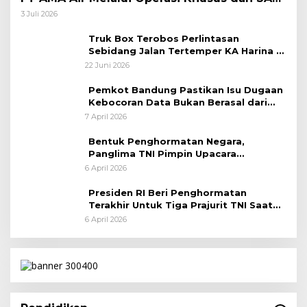
Taktis
3 Juli 2026
Truk Box Terobos Perlintasan
Sebidang Jalan Tertemper KA Harina di
Jalan Stasiun Poncol-Jrakah Semarang
22 Juni 2026
Pemkot Bandung Pastikan Isu Dugaan
Kebocoran Data Bukan Berasal dari
Server Disdukcapil
7 April 2026
Bentuk Penghormatan Negara,
Panglima TNI Pimpin Upacara
Pemakaman Militer
6 April 2026
Presiden RI Beri Penghormatan
Terakhir Untuk Tiga Prajurit TNI Saat
Persemayaman di Bandara Soekarno-
6 April 2026
Hatta