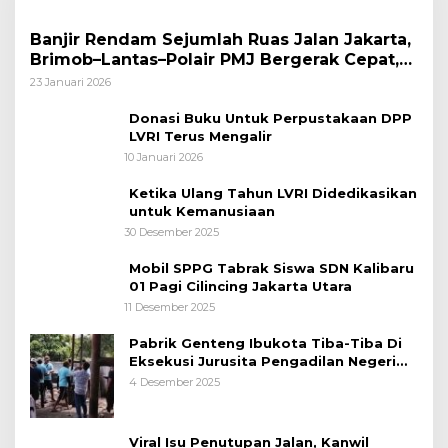
Banjir Rendam Sejumlah Ruas Jalan Jakarta,
Brimob–Lantas–Polair PMJ Bergerak Cepat,
Polri Siagakan 128.247 Personel Secara
23 Januari 2026
Nasional
Donasi Buku Untuk Perpustakaan DPP
LVRI Terus Mengalir
10 Januari 2026
Ketika Ulang Tahun LVRI Didedikasikan
untuk Kemanusiaan
30 Desember 2025
Mobil SPPG Tabrak Siswa SDN Kalibaru
01 Pagi Cilincing Jakarta Utara
11 Desember 2025
Pabrik Genteng Ibukota Tiba-Tiba Di
Eksekusi Jurusita Pengadilan Negeri
Tangerang, Diduga Cacat Hukum Sejak
4 Desember 2025
Awal
Viral Isu Penutupan Jalan, Kanwil