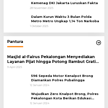
Kemenag DKI Jakarta Luruskan Fakta
28 November 2025
Dalam Kurun Waktu 3 Bulan Polda
Metro Metro Ungkap 1,14 Ton Narkoba
1 Oktober 2025
Pantura
Masjid al-Fairus Pekalongan Menyediakan
Layanan Pijat hingga Potong Rambut Gratis
bagi Pemudik Lebaran 2025
9 April 2025
596 Sepeda Motor Kenalpot Brong
Diamankan Polres Pubalingga
12 Januari 2024
Wujudkan Zero Knalpot Brong, Polres
Pekalongan Kota Berikan Edukasi
Kepada Pelajar
12 Januari 2024