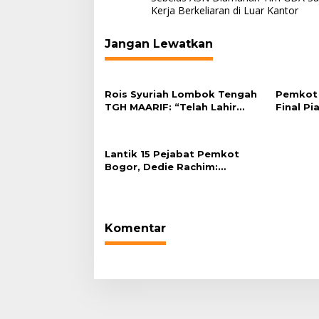
pos
Kerja Berkeliaran di Luar Kantor
Jangan Lewatkan
Rois Syuriah Lombok Tengah
Pemkot 
TGH MAARIF: “Telah Lahir
Final Pi
Mujadid Abad Kedua NU”
Plaza Ba
Lantik 15 Pejabat Pemkot
Bogor, Dedie Rachim:
Laksanakan Tugas Sesuai
Harapan Masyarakat
Komentar