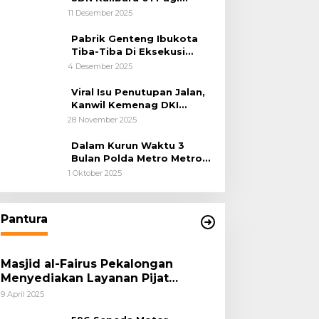
Cilincing Jakarta Utara
11 Desember 2025
Pabrik Genteng Ibukota
Tiba-Tiba Di Eksekusi
Jurusita Pengadilan Negeri
4 Desember 2025
Tangerang, Diduga Cacat
Hukum Sejak Awal
Viral Isu Penutupan Jalan,
Kanwil Kemenag DKI
Jakarta Luruskan Fakta
28 November 2025
Dalam Kurun Waktu 3
Bulan Polda Metro Metro
Ungkap 1,14 Ton Narkoba
1 Oktober 2025
Pantura
Masjid al-Fairus Pekalongan
Menyediakan Layanan Pijat
hingga Potong Rambut Gratis bagi
9 April 2025
Pemudik Lebaran 2025