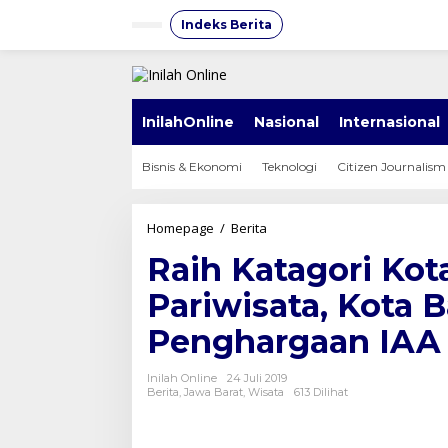
Lewati
ke
Indeks Berita
konten
InilahOnline
Nasional
Internasional
Bisnis & Ekonomi
Teknologi
Citizen Journalism
Raih
Homepage
/
Berita
Katagori
Raih Katagori Kot
Kota
Besar
Pariwisata, Kota
Terbaik
Sektor
Penghargaan IAA 
Pariwisata,
Kota
Bandung
Inilah Online
24 Juli 2019
Dapat
Berita
,
Jawa Barat
,
Wisata
613 Dilihat
Penghargaan
IAA
2019