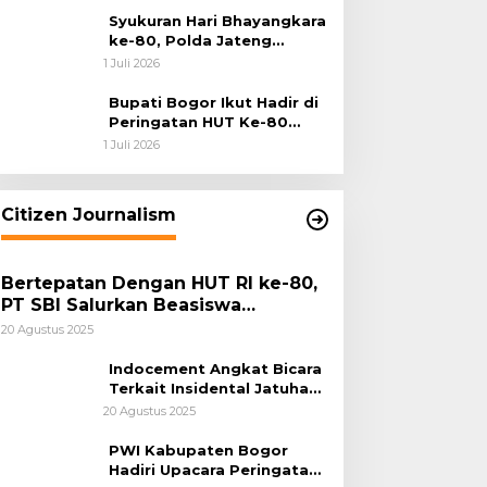
Syukuran Hari Bhayangkara
ke-80, Polda Jateng
Teguhkan Semangat
1 Juli 2026
Pengabdian dan Pererat
Kebersamaan
Bupati Bogor Ikut Hadir di
Peringatan HUT Ke-80
Bhayangkara, Sinergi Polri
1 Juli 2026
dan Pemkab Bogor Jadi
Kunci Menjaga Keamanan
Daerah
Citizen Journalism
Bertepatan Dengan HUT RI ke-80,
PT SBI Salurkan Beasiswa
Pendidikan Kepada 500 Pelajar
20 Agustus 2025
Indocement Angkat Bicara
Terkait Insidental Jatuhan
Debu Semen Pabrik
20 Agustus 2025
Citeureup
PWI Kabupaten Bogor
Hadiri Upacara Peringatan