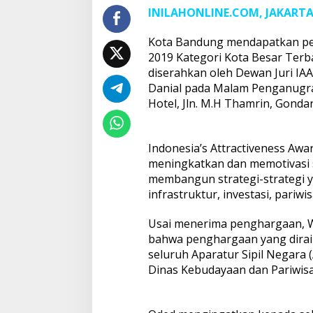
INILAHONLINE.COM, JAKART
Kota Bandung mendapatkan pen
2019 Kategori Kota Besar Terb
diserahkan oleh Dewan Juri IA
Danial pada Malam Penganugrah
Hotel, Jln. M.H Thamrin, Gondan
Indonesia’s Attractiveness Aw
meningkatkan dan memotivasi s
membangun strategi-strategi ya
infrastruktur, investasi, pariwi
Usai menerima penghargaan, W
bahwa penghargaan yang dirai
seluruh Aparatur Sipil Negara
Dinas Kebudayaan dan Pariwisa