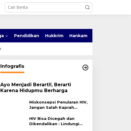
ga
Pendidikan
Hukkrim
Hankam
d
Infografis
Ayo Menjadi Berarti!, Berarti
Karena Hidupmu Berharga
Miskonsepsi Penularan HIV,
Jangan Salah Kaprah
Terhadap HIV
HIV Bisa Dicegah dan
Dikendalikan : Lindungi
Diri, Pilih Sehat!