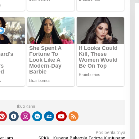
Ikuti Kami
Pos berikutnya
at Jam
SPKKL Kupang Bakamla Terima Kunjungan