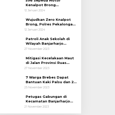
596 Sepeda Motor
Kenalpot Brong
Diamankan Polres
12 Januari 2024
Pubalingga
Wujudkan Zero Knalpot
Brong, Polres Pekalongan
Kota Berikan Edukasi
12 Januari 2024
Kepada Pelajar
Patroli Anak Sekolah di
Wilayah Banjarharjo
Brebes
27 November 2023
Mitigasi Kecelakaan Maut
di Jalan Provinsi Ruas
Banjarharjo-Salem
27 November 2023
7 Warga Brebes Dapat
Bantuan Kaki Palsu dan 2
Operasi Bibir Sumbing
25 November 2023
Petugas Gabungan di
Kecamatan Banjarharjo
Patroli Anak Sekolah
21 November 2023