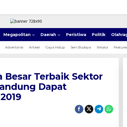
Megapolitan
Daerah
Peristiwa
Politik
Olahra
Advertorial
Artikel
Gaya Hidup
Seni Budaya
Wisata
Feature
a Besar Terbaik Sektor
 Bandung Dapat
2019