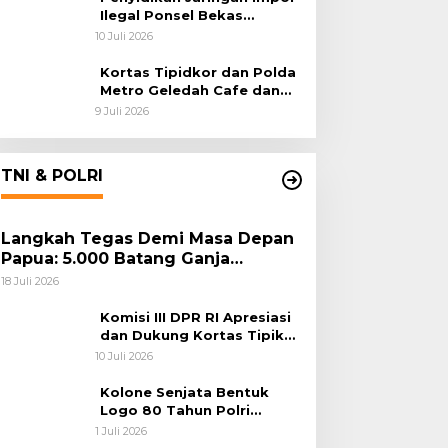
Ilegal Ponsel Bekas
Rampung, Tiga Tersangka
10 Juli 2026
Sudah P-21 dan Satu Buron
Kortas Tipidkor dan Polda
Metro Geledah Cafe dan
Money Changer
9 Juli 2026
TNI & POLRI
Langkah Tegas Demi Masa Depan
Papua: 5.000 Batang Ganja
Berhasil Diungkap Koops TNI
18 Juli 2026
Habema
Komisi III DPR RI Apresiasi
dan Dukung Kortas Tipikor
Polri Usut Dugaan Korupsi
10 Juli 2026
Batu Bara
Kolone Senjata Bentuk
Logo 80 Tahun Polri
Warnai Upacara Hari
1 Juli 2026
Bhayangkara ke-80