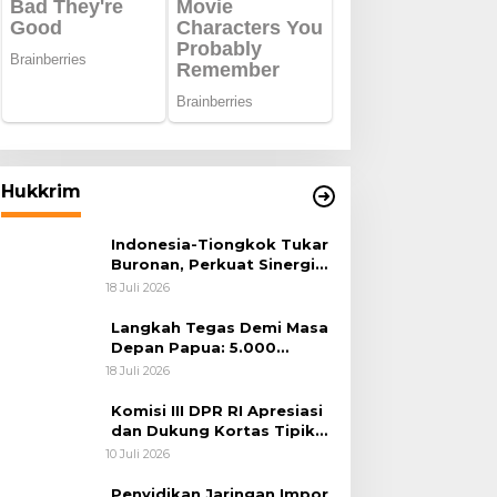
Hukkrim
Indonesia-Tiongkok Tukar
Buronan, Perkuat Sinergi
Penegakan Hukum Lintas
18 Juli 2026
Negara
Langkah Tegas Demi Masa
Depan Papua: 5.000
Batang Ganja Berhasil
18 Juli 2026
Diungkap Koops TNI
Habema
Komisi III DPR RI Apresiasi
dan Dukung Kortas Tipikor
Polri Usut Dugaan Korupsi
10 Juli 2026
Batu Bara
Penyidikan Jaringan Impor