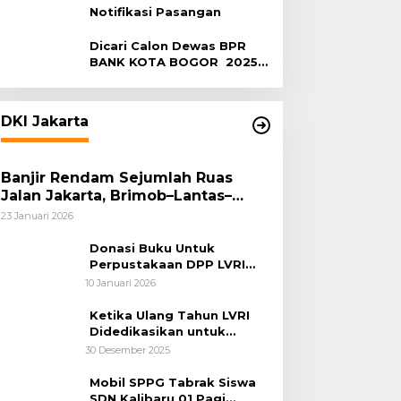
Notifikasi Pasangan
Dicari Calon Dewas BPR
BANK KOTA BOGOR 2025-
2029
DKI Jakarta
Banjir Rendam Sejumlah Ruas
Jalan Jakarta, Brimob–Lantas–
Polair PMJ Bergerak Cepat, Polri
23 Januari 2026
Siagakan 128.247 Personel Secara
Nasional
Donasi Buku Untuk
Perpustakaan DPP LVRI
Terus Mengalir
10 Januari 2026
Ketika Ulang Tahun LVRI
Didedikasikan untuk
Kemanusiaan
30 Desember 2025
Mobil SPPG Tabrak Siswa
SDN Kalibaru 01 Pagi