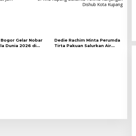
Dishub Kota Kupang
Bogor Gelar Nobar
Dedie Rachim Minta Perumda
ala Dunia 2026 di
Tirta Pakuan Salurkan Air
lai Kota
Bersih bagi Warga Terdampak
Kekeringan