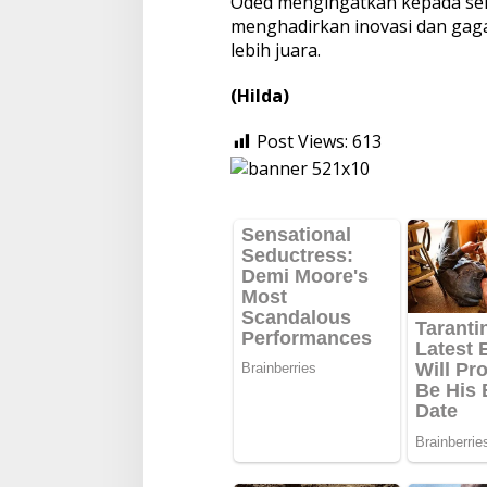
Oded mengingatkan kepada se
menghadirkan inovasi dan ga
lebih juara.
(Hilda)
Post Views:
613