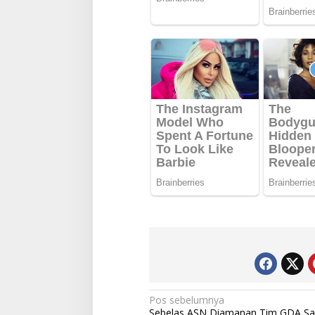
Navigasi
Pos sebelumnya
Sebelas ASN Diamanan Tim GDA Sa