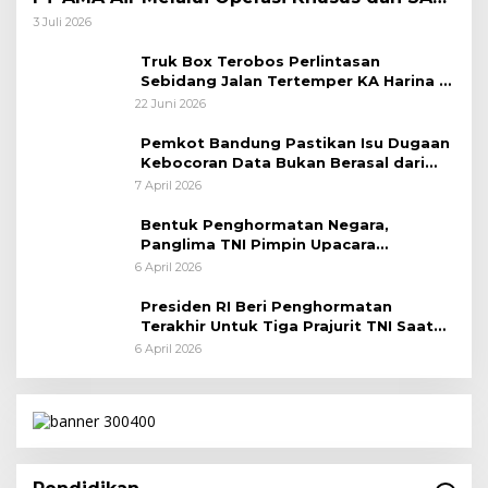
Taktis
3 Juli 2026
Truk Box Terobos Perlintasan
Sebidang Jalan Tertemper KA Harina di
Jalan Stasiun Poncol-Jrakah Semarang
22 Juni 2026
Pemkot Bandung Pastikan Isu Dugaan
Kebocoran Data Bukan Berasal dari
Server Disdukcapil
7 April 2026
Bentuk Penghormatan Negara,
Panglima TNI Pimpin Upacara
Pemakaman Militer
6 April 2026
Presiden RI Beri Penghormatan
Terakhir Untuk Tiga Prajurit TNI Saat
Persemayaman di Bandara Soekarno-
6 April 2026
Hatta