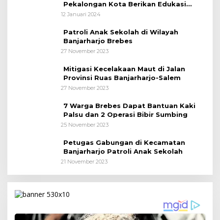
Pekalongan Kota Berikan Edukasi
Kepada Pelajar
12 Januari 2024
Patroli Anak Sekolah di Wilayah
Banjarharjo Brebes
27 November 2023
Mitigasi Kecelakaan Maut di Jalan
Provinsi Ruas Banjarharjo-Salem
27 November 2023
7 Warga Brebes Dapat Bantuan Kaki
Palsu dan 2 Operasi Bibir Sumbing
25 November 2023
Petugas Gabungan di Kecamatan
Banjarharjo Patroli Anak Sekolah
21 November 2023