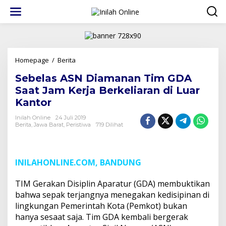
Lewati
ke
konten
Sebelas
Homepage
/
Berita
ASN
Sebelas ASN Diamanan Tim GDA
Diamanan
Tim
Saat Jam Kerja Berkeliaran di Luar
GDA
Kantor
Saat
Jam
Inilah Online
24 Juli 2019
Kerja
Berita
,
Jawa Barat
,
Peristiwa
719 Dilihat
Berkeliaran
di
Luar
Kantor
INILAHONLINE.COM, BANDUNG
TIM Gerakan Disiplin Aparatur (GDA) membuktikan
bahwa sepak terjangnya menegakan kedisipinan di
lingkungan Pemerintah Kota (Pemkot) bukan
hanya sesaat saja. Tim GDA kembali bergerak