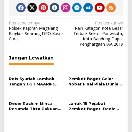
Navigasi
Pos sebelumnya
Pos berikutnya
Polsek Kajoran Magelang
Raih Katagori Kota Besar
pos
Ringkus Seorang DPO Kasus
Terbaik Sektor Pariwisata,
Curat
Kota Bandung Dapat
Penghargaan IAA 2019
Jangan Lewatkan
Rois Syuriah Lombok
Pemkot Bogor Gelar
Tengah TGH MAARIF:
Nobar Final Piala Dunia
“Telah Lahir Mujadid
2026 di Plaza Balai Kota
Abad Kedua NU”
Dedie Rachim Minta
Lantik 15 Pejabat
Perumda Tirta Pakuan
Pemkot Bogor, Dedie
Salurkan Air Bersih bagi
Rachim: Laksanakan
Warga Terdampak
Tugas Sesuai Harapan
Kekeringan
Masyarakat