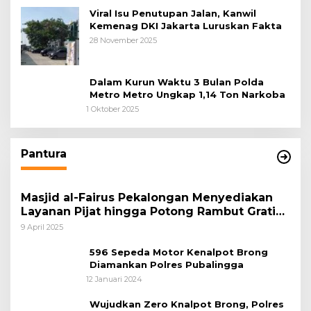
Viral Isu Penutupan Jalan, Kanwil
Kemenag DKI Jakarta Luruskan Fakta
28 November 2025
Dalam Kurun Waktu 3 Bulan Polda
Metro Metro Ungkap 1,14 Ton Narkoba
1 Oktober 2025
Pantura
Masjid al-Fairus Pekalongan Menyediakan
Layanan Pijat hingga Potong Rambut Gratis
bagi Pemudik Lebaran 2025
9 April 2025
596 Sepeda Motor Kenalpot Brong
Diamankan Polres Pubalingga
12 Januari 2024
Wujudkan Zero Knalpot Brong, Polres