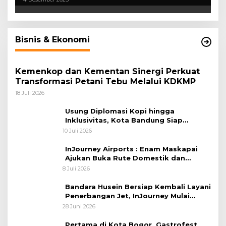
Bisnis & Ekonomi
Kemenkop dan Kementan Sinergi Perkuat
Transformasi Petani Tebu Melalui KDKMP
18 Juli 2026
Usung Diplomasi Kopi hingga
Inklusivitas, Kota Bandung Siap
Sambut 25 Duta Besar di Festival Asia
10 Juli 2026
Afrika 2026
InJourney Airports : Enam Maskapai
Ajukan Buka Rute Domestik dan
Internasional dari Bandara Husein
8 Juli 2026
Sastranegara
Bandara Husein Bersiap Kembali Layani
Penerbangan Jet, InJourney Mulai
Tahap Optimalisasi
28 Juni 2026
Pertama di Kota Bogor, Gastrofest