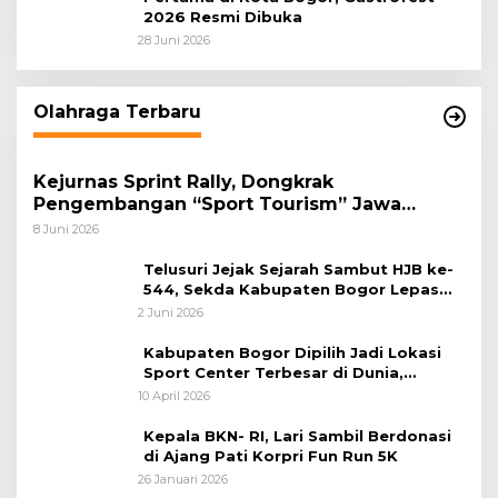
2026 Resmi Dibuka
28 Juni 2026
Olahraga Terbaru
Kejurnas Sprint Rally, Dongkrak
Pengembangan “Sport Tourism” Jawa
Tengah
8 Juni 2026
Telusuri Jejak Sejarah Sambut HJB ke-
544, Sekda Kabupaten Bogor Lepas
Gowes Napak Tilas Bogor
2 Juni 2026
Kabupaten Bogor Dipilih Jadi Lokasi
Sport Center Terbesar di Dunia,
Peluang Tingkatkan Pertumbuhan
10 April 2026
Ekonomi Baru
Kepala BKN- RI, Lari Sambil Berdonasi
di Ajang Pati Korpri Fun Run 5K
26 Januari 2026