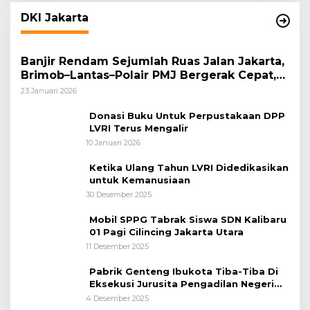
DKI Jakarta
Banjir Rendam Sejumlah Ruas Jalan Jakarta,
Brimob–Lantas–Polair PMJ Bergerak Cepat,
Polri Siagakan 128.247 Personel Secara
23 Januari 2026
Nasional
Donasi Buku Untuk Perpustakaan DPP
LVRI Terus Mengalir
10 Januari 2026
Ketika Ulang Tahun LVRI Didedikasikan
untuk Kemanusiaan
30 Desember 2025
Mobil SPPG Tabrak Siswa SDN Kalibaru
01 Pagi Cilincing Jakarta Utara
11 Desember 2025
Pabrik Genteng Ibukota Tiba-Tiba Di
Eksekusi Jurusita Pengadilan Negeri
Tangerang, Diduga Cacat Hukum Sejak
4 Desember 2025
Awal