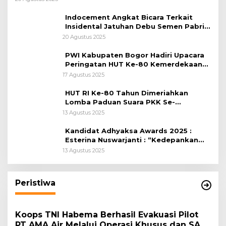
Indocement Angkat Bicara Terkait
Insidental Jatuhan Debu Semen Pabrik
Citeureup
20 Agustus 2025
PWI Kabupaten Bogor Hadiri Upacara
Peringatan HUT Ke-80 Kemerdekaan
RI, di Lapangan Tegar Beriman
17 Agustus 2025
HUT RI Ke-80 Tahun Dimeriahkan
Lomba Paduan Suara PKK Se-
Kabupaten Bogor
13 Agustus 2025
Kandidat Adhyaksa Awards 2025 :
Esterina Nuswarjanti : “Kedepankan
Keadilan Restoratif Wujudkan
13 Agustus 2025
Masyarakat Harmonis”
Peristiwa
Koops TNI Habema Berhasil Evakuasi Pilot
PT AMA Air Melalui Operasi Khusus dan SAR