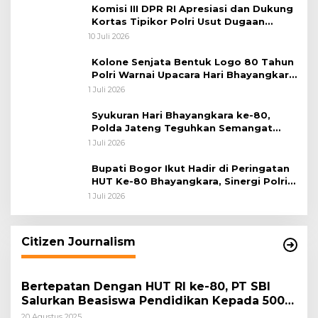
Komisi III DPR RI Apresiasi dan Dukung
Kortas Tipikor Polri Usut Dugaan
Korupsi Batu Bara
10 Juli 2026
Kolone Senjata Bentuk Logo 80 Tahun
Polri Warnai Upacara Hari Bhayangkara
ke-80
1 Juli 2026
Syukuran Hari Bhayangkara ke-80,
Polda Jateng Teguhkan Semangat
Pengabdian dan Pererat Kebersamaan
1 Juli 2026
Bupati Bogor Ikut Hadir di Peringatan
HUT Ke-80 Bhayangkara, Sinergi Polri
dan Pemkab Bogor Jadi Kunci Menjaga
1 Juli 2026
Keamanan Daerah
Citizen Journalism
Bertepatan Dengan HUT RI ke-80, PT SBI
Salurkan Beasiswa Pendidikan Kepada 500
Pelajar
20 Agustus 2025