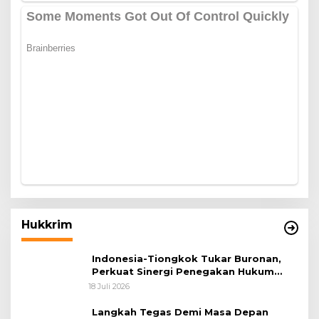
Hukkrim
Indonesia-Tiongkok Tukar Buronan,
Perkuat Sinergi Penegakan Hukum
Lintas Negara
18 Juli 2026
Langkah Tegas Demi Masa Depan