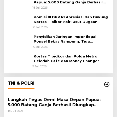
Papua: 5.000 Batang Ganja Berhasil
Diungkap Koops TNI Habema
18 Juli 2026
Komisi III DPR RI Apresiasi dan Dukung
Kortas Tipikor Polri Usut Dugaan
Korupsi Batu Bara
10 Juli 2026
Penyidikan Jaringan Impor Ilegal
Ponsel Bekas Rampung, Tiga
Tersangka Sudah P-21 dan Satu Buron
10 Juli 2026
Kortas Tipidkor dan Polda Metro
Geledah Cafe dan Money Changer
9 Juli 2026
TNI & POLRI
Langkah Tegas Demi Masa Depan Papua:
5.000 Batang Ganja Berhasil Diungkap
Koops TNI Habema
18 Juli 2026