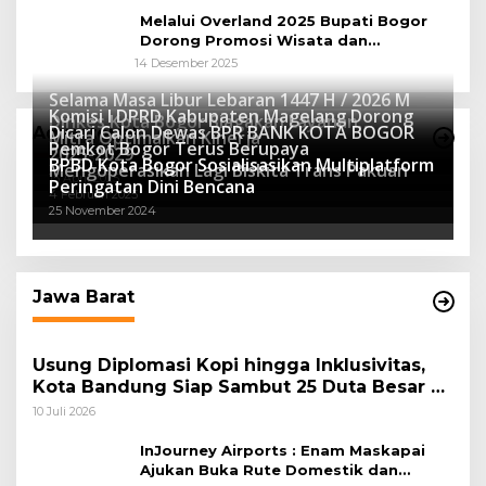
Melalui Overland 2025 Bupati Bogor
Dorong Promosi Wisata dan
Pelestarian Alam
14 Desember 2025
Selama Masa Libur Lebaran 1447 H / 2026 M
Komisi I DPRD Kabupaten Magelang Dorong
Dinkes Kota Bogor Siagakan Layanan
Dicari Calon Dewas BPR BANK KOTA BOGOR
Advertorial
Mitra Optimalkan Kinerja
Kesehatan
Pemkot Bogor Terus Berupaya
16 Maret 2026
2025-2029
BPBD Kota Bogor Sosialisasikan Multiplatform
27 Mei 2025
Mengoperasikan Lagi Biskita Trans Pakuan
15 April 2025
Peringatan Dini Bencana
4 Februari 2025
25 November 2024
Jawa Barat
Usung Diplomasi Kopi hingga Inklusivitas,
Kota Bandung Siap Sambut 25 Duta Besar di
Festival Asia Afrika 2026
10 Juli 2026
InJourney Airports : Enam Maskapai
Ajukan Buka Rute Domestik dan