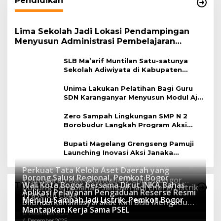
Pendidikan
Lima Sekolah Jadi Lokasi Pendampingan
Menyusun Administrasi Pembelajaran
Berbasis Lingkungan
SLB Ma’arif Muntilan Satu-satunya
Sekolah Adiwiyata di Kabupaten
Magelang
Unima Lakukan Pelatihan Bagi Guru
SDN Karanganyar Menyusun Modul Ajar
Berbasis Adiwiyata
Zero Sampah Lingkungan SMP N 2
Borobudur Langkah Program Aksi
Janaka
Bupati Magelang Grengseng Pamuji
Launching Inovasi Aksi Janaka
Program Sekolah Adiwiyata
Perkuat Tata Kelola Aset Daerah yang
Dorong Salusi Regional, Pemkot Bogor
Transparan dan Akuntabel Pemkot Bogor
Wali Kota Bogor bersama Dirut INKA Bahas
Teknologi
Dukung Pengolahan Sampah Jadi Energi Listrik
Luncurkan SIMASDA
Aplikasi Pelayanan Pengaduan Reserse Resmi
8 Juli 2026
Trase Uji Coba
Menuju Sampah Jadi Listrik, Pemkot Bogor
8 April 2026
Diluncurkan: Masyarakat Kini Bisa Mengadu
7 Januari 2026
Mantapkan Kerja Sama PSEL
Lebih Cepat, Mudah, dan Terintegrasi
12 Desember 2025
4 Desember 2025