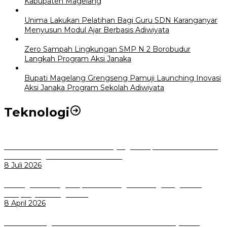
Kabupaten Magelang
Unima Lakukan Pelatihan Bagi Guru SDN Karanganyar
Menyusun Modul Ajar Berbasis Adiwiyata
Zero Sampah Lingkungan SMP N 2 Borobudur
Langkah Program Aksi Janaka
Bupati Magelang Grengseng Pamuji Launching Inovasi
Aksi Janaka Program Sekolah Adiwiyata
Teknologi
Perkuat Tata Kelola Aset Daerah yang Transparan dan Akuntabel
Pemkot Bogor Luncurkan SIMASDA
8 Juli 2026
Dorong Salusi Regional, Pemkot Bogor Dukung Pengolahan
Sampah Jadi Energi Listrik
8 April 2026
Wali Kota Bogor bersama Dirut INKA Bahas Trase Uji Coba