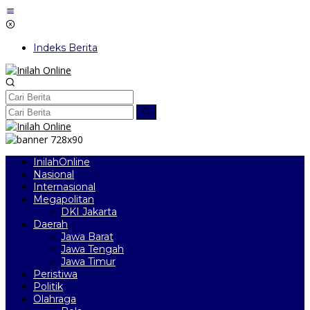
Lewati
ke
konten
Indeks Berita
InilahOnline
Nasional
Internasional
Megapolitan
DKI Jakarta
Daerah
Jawa Barat
Jawa Tengah
Jawa Timur
Peristiwa
Politik
Olahraga