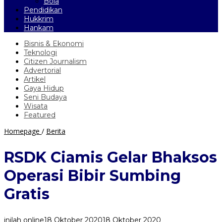
Bola
Pendidikan
Hukkrim
Hankam
Bisnis & Ekonomi
Teknologi
Citizen Journalism
Advertorial
Artikel
Gaya Hidup
Seni Budaya
Wisata
Featured
RSDK
Homepage
/
Berita
Ciamis
Gelar
RSDK Ciamis Gelar Bhaksos
Bhaksos
Operasi
Operasi Bibir Sumbing
Bibir
Sumbing
Gratis
Gratis
inilah online
18 Oktober 2020
18 Oktober 2020