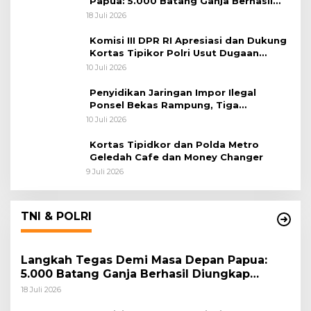
Papua: 5.000 Batang Ganja Berhasil
Diungkap Koops TNI Habema
18 Juli 2026
Komisi III DPR RI Apresiasi dan Dukung
Kortas Tipikor Polri Usut Dugaan
Korupsi Batu Bara
10 Juli 2026
Penyidikan Jaringan Impor Ilegal
Ponsel Bekas Rampung, Tiga
Tersangka Sudah P-21 dan Satu Buron
10 Juli 2026
Kortas Tipidkor dan Polda Metro
Geledah Cafe dan Money Changer
9 Juli 2026
TNI & POLRI
Langkah Tegas Demi Masa Depan Papua:
5.000 Batang Ganja Berhasil Diungkap
Koops TNI Habema
18 Juli 2026