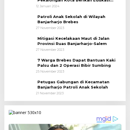
Kepada Pelajar
12 Januari 2024
Patroli Anak Sekolah di Wilayah
Banjarharjo Brebes
27 November 2023
Mitigasi Kecelakaan Maut di Jalan
Provinsi Ruas Banjarharjo-Salem
27 November 2023
7 Warga Brebes Dapat Bantuan Kaki
Palsu dan 2 Operasi Bibir Sumbing
25 November 2023
Petugas Gabungan di Kecamatan
Banjarharjo Patroli Anak Sekolah
21 November 2023