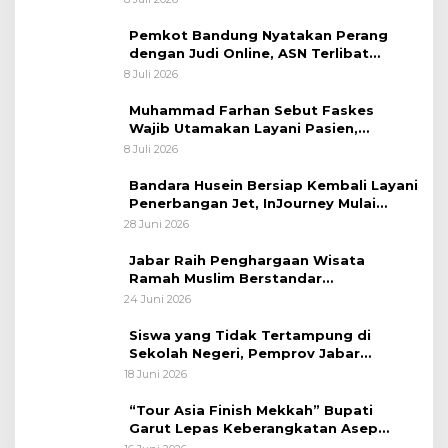
Sastranegara
Pemkot Bandung Nyatakan Perang
dengan Judi Online, ASN Terlibat
Terancam Dipecat Tidak Hormat
8 Juli 2026
Muhammad Farhan Sebut Faskes
Wajib Utamakan Layani Pasien,
Penolakan akan Berujung Sanksi Tegas
8 Juli 2026
Bandara Husein Bersiap Kembali Layani
Penerbangan Jet, InJourney Mulai
Tahap Optimalisasi
28 Juni 2026
Jabar Raih Penghargaan Wisata
Ramah Muslim Berstandar
Internasional
24 Juni 2026
Siswa yang Tidak Tertampung di
Sekolah Negeri, Pemprov Jabar
Siapkan Bantuan Dana Pendidikan
18 Juni 2026
untuk Sekolah Swasta
“Tour Asia Finish Mekkah” Bupati
Garut Lepas Keberangkatan Asep
Akung