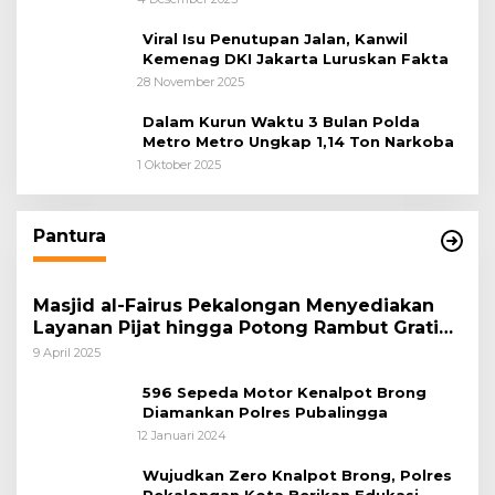
Awal
Viral Isu Penutupan Jalan, Kanwil
Kemenag DKI Jakarta Luruskan Fakta
28 November 2025
Dalam Kurun Waktu 3 Bulan Polda
Metro Metro Ungkap 1,14 Ton Narkoba
1 Oktober 2025
Pantura
Masjid al-Fairus Pekalongan Menyediakan
Layanan Pijat hingga Potong Rambut Gratis
bagi Pemudik Lebaran 2025
9 April 2025
596 Sepeda Motor Kenalpot Brong
Diamankan Polres Pubalingga
12 Januari 2024
Wujudkan Zero Knalpot Brong, Polres
Pekalongan Kota Berikan Edukasi