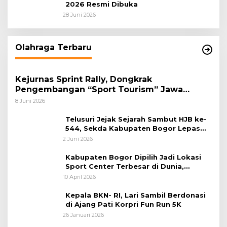
2026 Resmi Dibuka
28 Juni 2026
Olahraga Terbaru
Kejurnas Sprint Rally, Dongkrak
Pengembangan “Sport Tourism” Jawa
Tengah
8 Juni 2026
Telusuri Jejak Sejarah Sambut HJB ke-
544, Sekda Kabupaten Bogor Lepas
Gowes Napak Tilas Bogor
2 Juni 2026
Kabupaten Bogor Dipilih Jadi Lokasi
Sport Center Terbesar di Dunia,
Peluang Tingkatkan Pertumbuhan
10 April 2026
Ekonomi Baru
Kepala BKN- RI, Lari Sambil Berdonasi
di Ajang Pati Korpri Fun Run 5K
26 Januari 2026