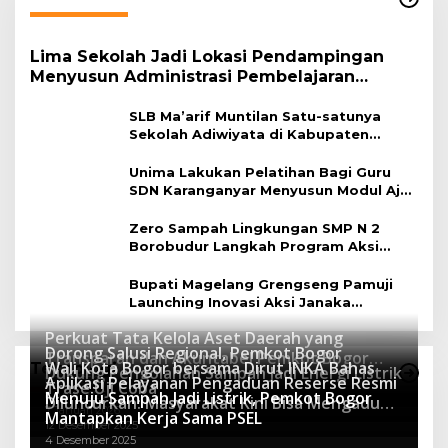
Lima Sekolah Jadi Lokasi Pendampingan
Menyusun Administrasi Pembelajaran
Berbasis Lingkungan
SLB Ma’arif Muntilan Satu-satunya
Sekolah Adiwiyata di Kabupaten
Magelang
Unima Lakukan Pelatihan Bagi Guru
SDN Karanganyar Menyusun Modul Ajar
Berbasis Adiwiyata
Zero Sampah Lingkungan SMP N 2
Borobudur Langkah Program Aksi
Janaka
Bupati Magelang Grengseng Pamuji
Launching Inovasi Aksi Janaka
Program Sekolah Adiwiyata
Perkuat Tata Kelola Aset Daerah yang
Dorong Salusi Regional, Pemkot Bogor
Transparan dan Akuntabel Pemkot Bogor
Wali Kota Bogor bersama Dirut INKA Bahas
Teknologi
Dukung Pengolahan Sampah Jadi Energi Listrik
Luncurkan SIMASDA
Aplikasi Pelayanan Pengaduan Reserse Resmi
8 Juli 2026
Trase Uji Coba
Menuju Sampah Jadi Listrik, Pemkot Bogor
8 April 2026
Diluncurkan: Masyarakat Kini Bisa Mengadu
7 Januari 2026
Mantapkan Kerja Sama PSEL
Lebih Cepat, Mudah, dan Terintegrasi
12 Desember 2025
4 Desember 2025