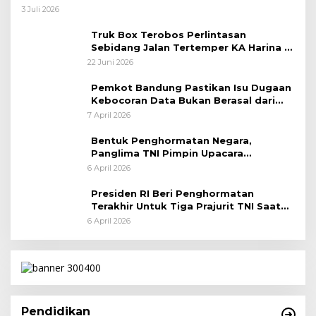
Taktis
3 Juli 2026
Truk Box Terobos Perlintasan
Sebidang Jalan Tertemper KA Harina di
Jalan Stasiun Poncol-Jrakah Semarang
22 Juni 2026
Pemkot Bandung Pastikan Isu Dugaan
Kebocoran Data Bukan Berasal dari
Server Disdukcapil
7 April 2026
Bentuk Penghormatan Negara,
Panglima TNI Pimpin Upacara
Pemakaman Militer
6 April 2026
Presiden RI Beri Penghormatan
Terakhir Untuk Tiga Prajurit TNI Saat
Persemayaman di Bandara Soekarno-
6 April 2026
Hatta
Pendidikan