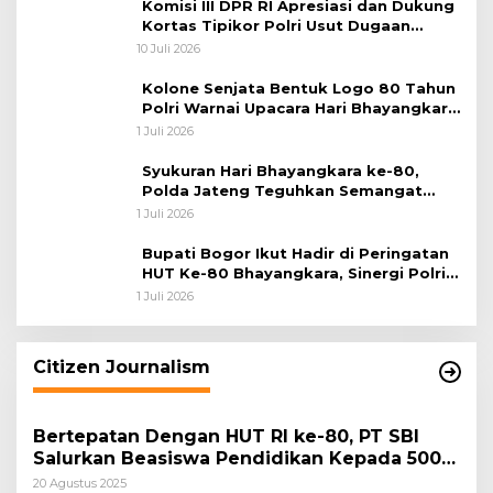
Komisi III DPR RI Apresiasi dan Dukung
Kortas Tipikor Polri Usut Dugaan
Korupsi Batu Bara
10 Juli 2026
Kolone Senjata Bentuk Logo 80 Tahun
Polri Warnai Upacara Hari Bhayangkara
ke-80
1 Juli 2026
Syukuran Hari Bhayangkara ke-80,
Polda Jateng Teguhkan Semangat
Pengabdian dan Pererat Kebersamaan
1 Juli 2026
Bupati Bogor Ikut Hadir di Peringatan
HUT Ke-80 Bhayangkara, Sinergi Polri
dan Pemkab Bogor Jadi Kunci Menjaga
1 Juli 2026
Keamanan Daerah
Citizen Journalism
Bertepatan Dengan HUT RI ke-80, PT SBI
Salurkan Beasiswa Pendidikan Kepada 500
Pelajar
20 Agustus 2025