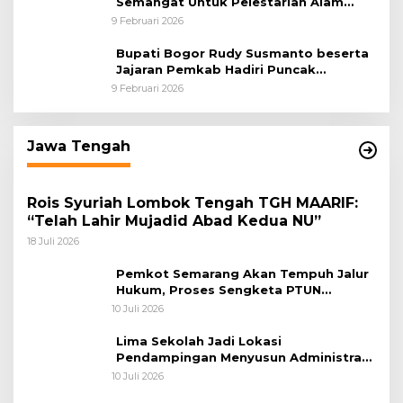
Semangat Untuk Pelestarian Alam
Melalui Tanam Pohon dan Melepas
9 Februari 2026
Burung
Bupati Bogor Rudy Susmanto beserta
Jajaran Pemkab Hadiri Puncak
Peringatan HPN 2026 di Graha
9 Februari 2026
Wartawan Cibinong
Jawa Tengah
Rois Syuriah Lombok Tengah TGH MAARIF:
“Telah Lahir Mujadid Abad Kedua NU”
18 Juli 2026
Pemkot Semarang Akan Tempuh Jalur
Hukum, Proses Sengketa PTUN
Pemberhentian Direksi PDAM Tirta
10 Juli 2026
Moedal
Lima Sekolah Jadi Lokasi
Pendampingan Menyusun Administrasi
Pembelajaran Berbasis Lingkungan
10 Juli 2026