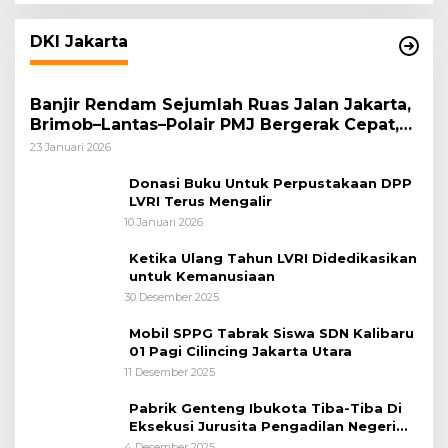
DKI Jakarta
Banjir Rendam Sejumlah Ruas Jalan Jakarta,
Brimob–Lantas–Polair PMJ Bergerak Cepat,
Polri Siagakan 128.247 Personel Secara
23 Januari 2026
Nasional
Donasi Buku Untuk Perpustakaan DPP
LVRI Terus Mengalir
10 Januari 2026
Ketika Ulang Tahun LVRI Didedikasikan
untuk Kemanusiaan
30 Desember 2025
Mobil SPPG Tabrak Siswa SDN Kalibaru
01 Pagi Cilincing Jakarta Utara
11 Desember 2025
Pabrik Genteng Ibukota Tiba-Tiba Di
Eksekusi Jurusita Pengadilan Negeri
Tangerang, Diduga Cacat Hukum Sejak
4 Desember 2025