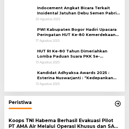
Indocement Angkat Bicara Terkait
Insidental Jatuhan Debu Semen Pabrik
Citeureup
20 Agustus 2025
PWI Kabupaten Bogor Hadiri Upacara
Peringatan HUT Ke-80 Kemerdekaan
RI, di Lapangan Tegar Beriman
17 Agustus 2025
HUT RI Ke-80 Tahun Dimeriahkan
Lomba Paduan Suara PKK Se-
Kabupaten Bogor
13 Agustus 2025
Kandidat Adhyaksa Awards 2025 :
Esterina Nuswarjanti : “Kedepankan
Keadilan Restoratif Wujudkan
13 Agustus 2025
Masyarakat Harmonis”
Peristiwa
Koops TNI Habema Berhasil Evakuasi Pilot
PT AMA Air Melalui Operasi Khusus dan SAR