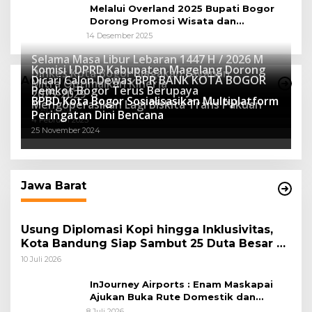
Melalui Overland 2025 Bupati Bogor
Dorong Promosi Wisata dan
Pelestarian Alam
14 Desember 2025
Selama Masa Libur Lebaran 1447 H / 2026 M
Komisi I DPRD Kabupaten Magelang Dorong
Dinkes Kota Bogor Siagakan Layanan
Dicari Calon Dewas BPR BANK KOTA BOGOR
Advertorial
Mitra Optimalkan Kinerja
Kesehatan
Pemkot Bogor Terus Berupaya
16 Maret 2026
2025-2029
BPBD Kota Bogor Sosialisasikan Multiplatform
27 Mei 2025
Mengoperasikan Lagi Biskita Trans Pakuan
15 April 2025
Peringatan Dini Bencana
4 Februari 2025
25 November 2024
Jawa Barat
Usung Diplomasi Kopi hingga Inklusivitas,
Kota Bandung Siap Sambut 25 Duta Besar di
Festival Asia Afrika 2026
10 Juli 2026
InJourney Airports : Enam Maskapai
Ajukan Buka Rute Domestik dan
Internasional dari Bandara Husein
8 Juli 2026