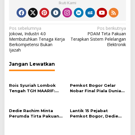
Ikuti Kami
Navigasi
Pos sebelumnya
Pos berikutnya
Jokowi, Industri 4.0
PDAM Tirta Pakuan
pos
Membutuhkan Tenaga Kerja
Terapkan Sistem Pelelangan
Berkompetensi Bukan
Elektronik
Ijazah
Jangan Lewatkan
Rois Syuriah Lombok
Pemkot Bogor Gelar
Tengah TGH MAARIF:
Nobar Final Piala Dunia
“Telah Lahir Mujadid
2026 di Plaza Balai Kota
Abad Kedua NU”
Dedie Rachim Minta
Lantik 15 Pejabat
Perumda Tirta Pakuan
Pemkot Bogor, Dedie
Salurkan Air Bersih bagi
Rachim: Laksanakan
Warga Terdampak
Tugas Sesuai Harapan
Kekeringan
Masyarakat