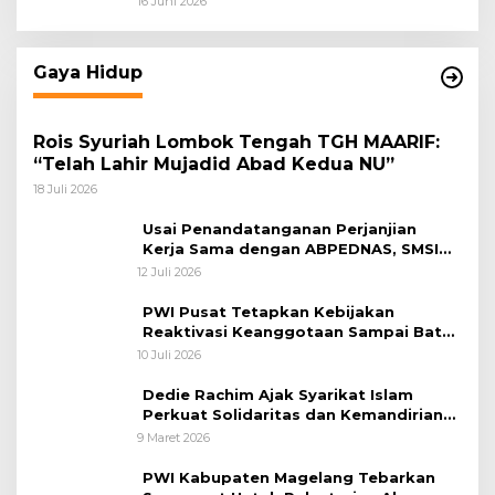
16 Juni 2026
Gaya Hidup
Rois Syuriah Lombok Tengah TGH MAARIF:
“Telah Lahir Mujadid Abad Kedua NU”
18 Juli 2026
Usai Penandatanganan Perjanjian
Kerja Sama dengan ABPEDNAS, SMSI
Bergerak Bentuk Pokja News Room
12 Juli 2026
Jaga Desa Dimulai dari Propinsi Bali
PWI Pusat Tetapkan Kebijakan
Reaktivasi Keanggotaan Sampai Batas
31 Desember 2026
10 Juli 2026
Dedie Rachim Ajak Syarikat Islam
Perkuat Solidaritas dan Kemandirian
Ekonomi
9 Maret 2026
PWI Kabupaten Magelang Tebarkan