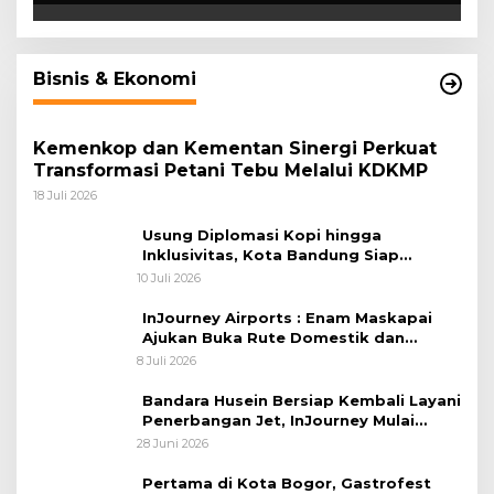
Bisnis & Ekonomi
Kemenkop dan Kementan Sinergi Perkuat
Transformasi Petani Tebu Melalui KDKMP
18 Juli 2026
Usung Diplomasi Kopi hingga
Inklusivitas, Kota Bandung Siap
Sambut 25 Duta Besar di Festival Asia
10 Juli 2026
Afrika 2026
InJourney Airports : Enam Maskapai
Ajukan Buka Rute Domestik dan
Internasional dari Bandara Husein
8 Juli 2026
Sastranegara
Bandara Husein Bersiap Kembali Layani
Penerbangan Jet, InJourney Mulai
Tahap Optimalisasi
28 Juni 2026
Pertama di Kota Bogor, Gastrofest