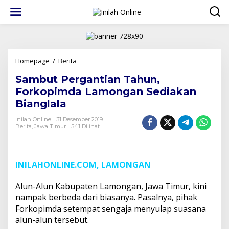
Lewati
ke
konten
Sambut
Homepage
/
Berita
Pergantian
Sambut Pergantian Tahun,
Tahun,
Forkopimda
Forkopimda Lamongan Sediakan
Lamongan
Bianglala
Sediakan
Bianglala
Inilah Online
31 Desember 2019
Berita
,
Jawa Timur
541 Dilihat
INILAHONLINE.COM, LAMONGAN
Alun-Alun Kabupaten Lamongan, Jawa Timur, kini
nampak berbeda dari biasanya. Pasalnya, pihak
Forkopimda setempat sengaja menyulap suasana
alun-alun tersebut.