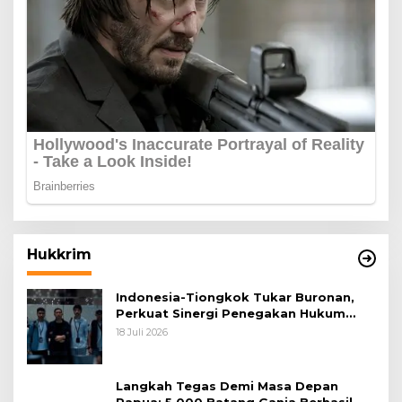
Hukkrim
Indonesia-Tiongkok Tukar Buronan,
Perkuat Sinergi Penegakan Hukum
Lintas Negara
18 Juli 2026
Langkah Tegas Demi Masa Depan
Papua: 5.000 Batang Ganja Berhasil