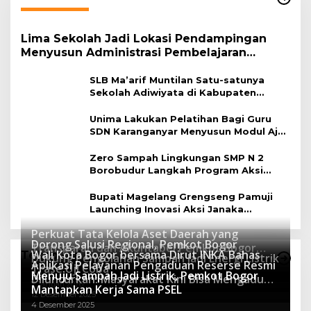
Lima Sekolah Jadi Lokasi Pendampingan
Menyusun Administrasi Pembelajaran
Berbasis Lingkungan
SLB Ma’arif Muntilan Satu-satunya
Sekolah Adiwiyata di Kabupaten
Magelang
Unima Lakukan Pelatihan Bagi Guru
SDN Karanganyar Menyusun Modul Ajar
Berbasis Adiwiyata
Zero Sampah Lingkungan SMP N 2
Borobudur Langkah Program Aksi
Janaka
Bupati Magelang Grengseng Pamuji
Launching Inovasi Aksi Janaka
Program Sekolah Adiwiyata
Perkuat Tata Kelola Aset Daerah yang
Dorong Salusi Regional, Pemkot Bogor
Transparan dan Akuntabel Pemkot Bogor
Wali Kota Bogor bersama Dirut INKA Bahas
Teknologi
Dukung Pengolahan Sampah Jadi Energi Listrik
Luncurkan SIMASDA
Aplikasi Pelayanan Pengaduan Reserse Resmi
8 Juli 2026
Trase Uji Coba
Menuju Sampah Jadi Listrik, Pemkot Bogor
8 April 2026
Diluncurkan: Masyarakat Kini Bisa Mengadu
7 Januari 2026
Mantapkan Kerja Sama PSEL
Lebih Cepat, Mudah, dan Terintegrasi
12 Desember 2025
4 Desember 2025