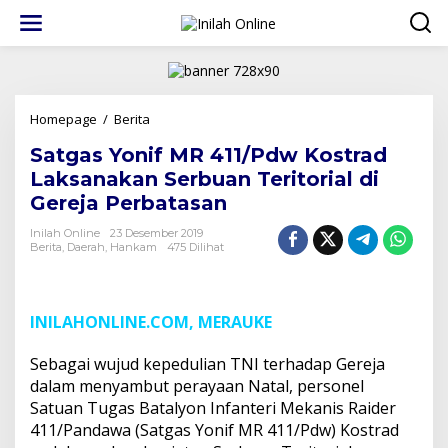
Lewati
ke
konten
Satgas
Homepage
/
Berita
Yonif
Satgas Yonif MR 411/Pdw Kostrad
MR
411/Pdw
Laksanakan Serbuan Teritorial di
Kostrad
Gereja Perbatasan
Laksanakan
Serbuan
Inilah Online
23 Desember 2019
Teritorial
Berita
,
Daerah
,
Hankam
475 Dilihat
di
Gereja
Perbatasan
INILAHONLINE.COM, MERAUKE
Sebagai wujud kepedulian TNI terhadap Gereja
dalam menyambut perayaan Natal, personel
Satuan Tugas Batalyon Infanteri Mekanis Raider
411/Pandawa (Satgas Yonif MR 411/Pdw) Kostrad