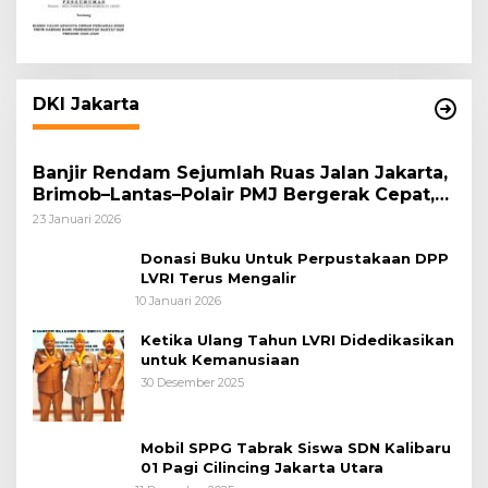
DKI Jakarta
Banjir Rendam Sejumlah Ruas Jalan Jakarta,
Brimob–Lantas–Polair PMJ Bergerak Cepat,
Polri Siagakan 128.247 Personel Secara
23 Januari 2026
Nasional
Donasi Buku Untuk Perpustakaan DPP
LVRI Terus Mengalir
10 Januari 2026
Ketika Ulang Tahun LVRI Didedikasikan
untuk Kemanusiaan
30 Desember 2025
Mobil SPPG Tabrak Siswa SDN Kalibaru
01 Pagi Cilincing Jakarta Utara