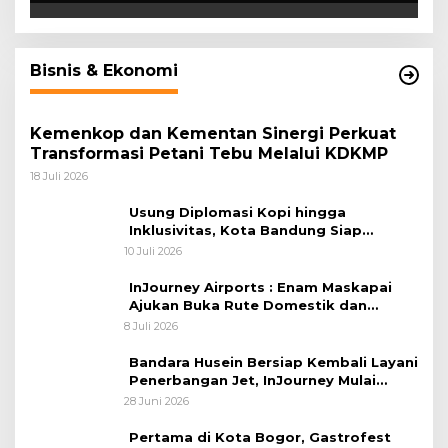
Bisnis & Ekonomi
Kemenkop dan Kementan Sinergi Perkuat
Transformasi Petani Tebu Melalui KDKMP
18 Juli 2026
Usung Diplomasi Kopi hingga
Inklusivitas, Kota Bandung Siap
Sambut 25 Duta Besar di Festival Asia
10 Juli 2026
Afrika 2026
InJourney Airports : Enam Maskapai
Ajukan Buka Rute Domestik dan
Internasional dari Bandara Husein
8 Juli 2026
Sastranegara
Bandara Husein Bersiap Kembali Layani
Penerbangan Jet, InJourney Mulai
Tahap Optimalisasi
28 Juni 2026
Pertama di Kota Bogor, Gastrofest