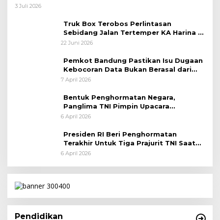
Taktis
3 Juli 2026
Truk Box Terobos Perlintasan
Sebidang Jalan Tertemper KA Harina di
Jalan Stasiun Poncol-Jrakah Semarang
22 Juni 2026
Pemkot Bandung Pastikan Isu Dugaan
Kebocoran Data Bukan Berasal dari
Server Disdukcapil
7 April 2026
Bentuk Penghormatan Negara,
Panglima TNI Pimpin Upacara
Pemakaman Militer
6 April 2026
Presiden RI Beri Penghormatan
Terakhir Untuk Tiga Prajurit TNI Saat
Persemayaman di Bandara Soekarno-
6 April 2026
Hatta
Pendidikan