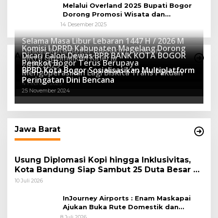
Melalui Overland 2025 Bupati Bogor
Dorong Promosi Wisata dan
Pelestarian Alam
14 Desember 2025
Selama Masa Libur Lebaran 1447 H / 2026 M
Komisi I DPRD Kabupaten Magelang Dorong
Dinkes Kota Bogor Siagakan Layanan
Dicari Calon Dewas BPR BANK KOTA BOGOR
Advertorial
Mitra Optimalkan Kinerja
Kesehatan
Pemkot Bogor Terus Berupaya
16 Maret 2026
2025-2029
BPBD Kota Bogor Sosialisasikan Multiplatform
27 Mei 2025
Mengoperasikan Lagi Biskita Trans Pakuan
15 April 2025
Peringatan Dini Bencana
4 Februari 2025
25 November 2024
Jawa Barat
Usung Diplomasi Kopi hingga Inklusivitas,
Kota Bandung Siap Sambut 25 Duta Besar di
Festival Asia Afrika 2026
10 Juli 2026
InJourney Airports : Enam Maskapai
Ajukan Buka Rute Domestik dan
Internasional dari Bandara Husein
8 Juli 2026