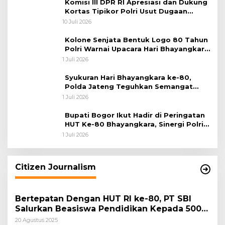
Komisi III DPR RI Apresiasi dan Dukung
Kortas Tipikor Polri Usut Dugaan
Korupsi Batu Bara
10 Juli 2026
Kolone Senjata Bentuk Logo 80 Tahun
Polri Warnai Upacara Hari Bhayangkara
ke-80
1 Juli 2026
Syukuran Hari Bhayangkara ke-80,
Polda Jateng Teguhkan Semangat
Pengabdian dan Pererat Kebersamaan
1 Juli 2026
Bupati Bogor Ikut Hadir di Peringatan
HUT Ke-80 Bhayangkara, Sinergi Polri
dan Pemkab Bogor Jadi Kunci Menjaga
1 Juli 2026
Keamanan Daerah
Citizen Journalism
Bertepatan Dengan HUT RI ke-80, PT SBI
Salurkan Beasiswa Pendidikan Kepada 500
Pelajar
20 Agustus 2025