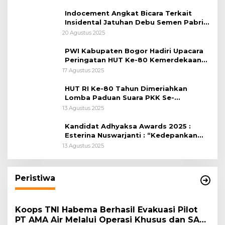
Indocement Angkat Bicara Terkait
Insidental Jatuhan Debu Semen Pabrik
Citeureup
20 Agustus 2025
PWI Kabupaten Bogor Hadiri Upacara
Peringatan HUT Ke-80 Kemerdekaan
RI, di Lapangan Tegar Beriman
17 Agustus 2025
HUT RI Ke-80 Tahun Dimeriahkan
Lomba Paduan Suara PKK Se-
Kabupaten Bogor
13 Agustus 2025
Kandidat Adhyaksa Awards 2025 :
Esterina Nuswarjanti : “Kedepankan
Keadilan Restoratif Wujudkan
13 Agustus 2025
Masyarakat Harmonis”
Peristiwa
Koops TNI Habema Berhasil Evakuasi Pilot
PT AMA Air Melalui Operasi Khusus dan SAR