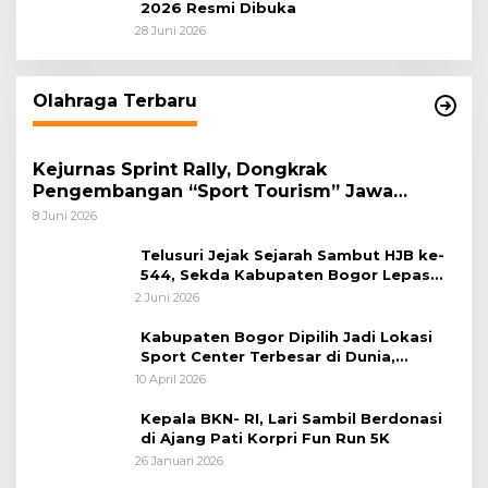
2026 Resmi Dibuka
28 Juni 2026
Olahraga Terbaru
Kejurnas Sprint Rally, Dongkrak
Pengembangan “Sport Tourism” Jawa
Tengah
8 Juni 2026
Telusuri Jejak Sejarah Sambut HJB ke-
544, Sekda Kabupaten Bogor Lepas
Gowes Napak Tilas Bogor
2 Juni 2026
Kabupaten Bogor Dipilih Jadi Lokasi
Sport Center Terbesar di Dunia,
Peluang Tingkatkan Pertumbuhan
10 April 2026
Ekonomi Baru
Kepala BKN- RI, Lari Sambil Berdonasi
di Ajang Pati Korpri Fun Run 5K
26 Januari 2026