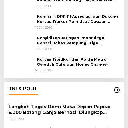
Diungkap Koops TNI Habema
18 Juli 2026
Komisi III DPR RI Apresiasi dan Dukung
Kortas Tipikor Polri Usut Dugaan
Korupsi Batu Bara
10 Juli 2026
Penyidikan Jaringan Impor Ilegal
Ponsel Bekas Rampung, Tiga
Tersangka Sudah P-21 dan Satu Buron
10 Juli 2026
Kortas Tipidkor dan Polda Metro
Geledah Cafe dan Money Changer
9 Juli 2026
TNI & POLRI
Langkah Tegas Demi Masa Depan Papua:
5.000 Batang Ganja Berhasil Diungkap
Koops TNI Habema
18 Juli 2026