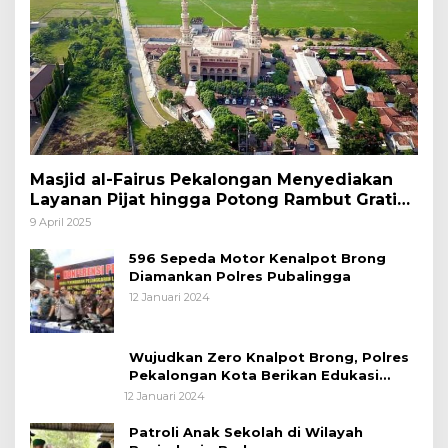
Masjid al-Fairus Pekalongan Menyediakan
Layanan Pijat hingga Potong Rambut Gratis
bagi Pemudik Lebaran 2025
9 April 2025
596 Sepeda Motor Kenalpot Brong
Diamankan Polres Pubalingga
12 Januari 2024
Wujudkan Zero Knalpot Brong, Polres
Pekalongan Kota Berikan Edukasi
Kepada Pelajar
12 Januari 2024
Patroli Anak Sekolah di Wilayah