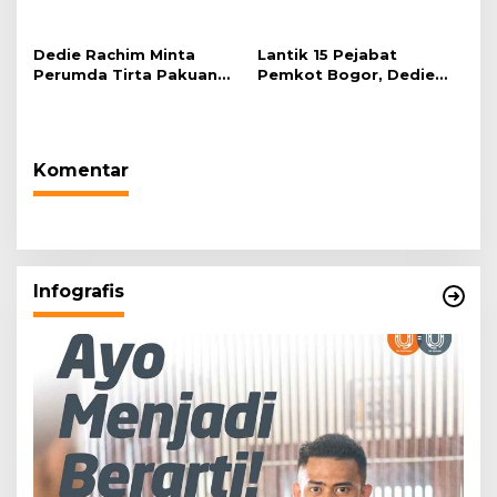
“Telah Lahir Mujadid
2026 di Plaza Balai Kota
Abad Kedua NU”
Dedie Rachim Minta
Lantik 15 Pejabat
Perumda Tirta Pakuan
Pemkot Bogor, Dedie
Salurkan Air Bersih bagi
Rachim: Laksanakan
Warga Terdampak
Tugas Sesuai Harapan
Kekeringan
Masyarakat
Komentar
Infografis